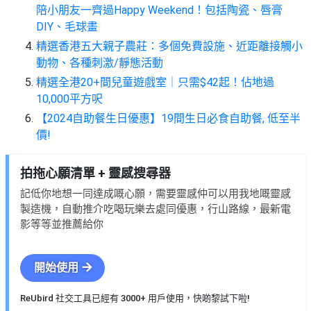
陪小朋友一齊過Happy Weekend！包括陶瓷、唇膏
DIY、毛球畫
精選香港五大親子農莊：多個免費設施、近距離接觸小
動物、各種刺激/靜態活動
精選全港20+間兒童遊戲室｜只需$42起！佔地過
10,000平方呎
【2024自助餐生日優惠】19間生日必食自助餐, 低至半
價!
拍拖心願清單 + 靈感搜尋器
記低你地想一同達成嘅心願，需要靈感仲可以用我地嘅靈感
製造機，自動推介吃喝玩樂去處同優惠，行山路線，最新電
影等等並推薦給你
開始使用
ReUbird 社交工具已經有 3000+ 用戶使用，快啲黎試下啦!