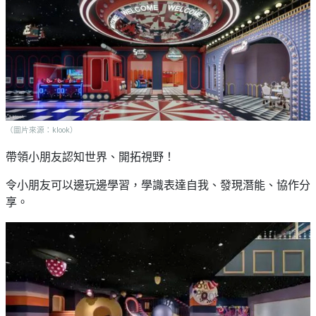
艇
#18
區
出
美
租
食
（圖片來源：klook）
帶領小朋友認知世界、開拓視野！
令小朋友可以邊玩邊學習，學識表達自我、發現潛能、協作分
享。