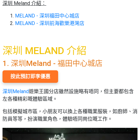
束
慶
計
攻
深圳 Meland 介紹：
及
祝
劃
略
#
花
生
MELAND - 深圳福田中心城店
親
子
藝
日
MELAND - 深圳前海歡樂港灣店
好
社
禮
會
去
拍
交
品
員
處
拖
軟
需
深圳 MELAND 介紹
訂
件
知
#
企
製
節
1.
深圳Meland - 福田中心城店
業/
禮
日
公
物
夾
按此預訂即享優惠
#
司
時
聯
結
場
活
間
深圳
Meland
遊樂王國分店雖然設施略有唔同，但主要都包含
絡
婚
地
動
神
左各種精彩嘅體驗區域。
我
佈
器
#
們
婚
置
包括模擬城市區，小朋友可以換上各種職業服裝，如廚師、消
週
關
禮
用
情
末
防員等等，扮演職業角色，體驗唔同崗位嘅工作。
於
好
品
侶
我
親
去
心
們
子
處
即