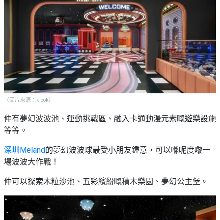
願
活
食
清
#
動
即
單
場
煮
地
系
#
列
到
會
聚
會
#
（圖片來源：klook）
及
蛋
拍
糕
仲有夢幻波波池、運動挑戰區、融入卡通動漫元素嘅遊樂設施
拖
等等。
#
餐
行
深圳
Meland
的夢幻波波球最受小朋友鍾意，可以喺呢度嚟一
廳
山
場波波大作戰！
BBQ
#
仲可以探索木粒沙池、五彩繽紛嘅積木樂園、夢幻公主堡。
郊
場
遊
地
#