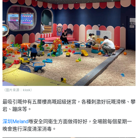
（圖片來源：klook）
最吸引嘅仲有五層樓高嘅超級迷宮，各種刺激好玩嘅滑梯、攀
岩、蹦床等。
深圳Meland
喺安全同衛生方面做得好好，全場館每個星期一
晚會進行深度清潔消毒。