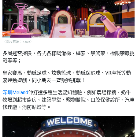
野
新
餐
奇
玩
#
樂
沙
體
灘
驗
（圖片來源：klook）
#
露
多層迷宮探險，各式各樣嘅滑梯、繩索、攀爬架，極限攀巖挑
手
營
戰等等；
作
工
#
皇家賽馬、動感足球、炫動籃球、動感保齡球、VR摩托等動
作
水
感運動遊戲，同小朋友一齊競賽挑戰！
坊
上
活
深圳
Meland
仲打造多種生活感知體驗，例如農場採摘、奶牛
動
戶
牧場到超市廚房、建築學堂、寵物醫院、口腔保健診所、汽車
外
修理廠、消防站燈等。
#
玩
散
樂
水
餅
遊