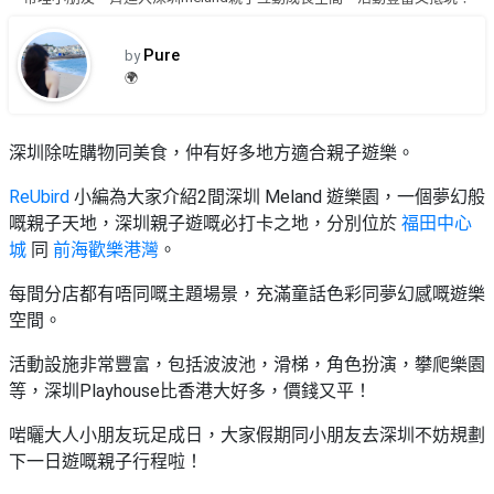
品
禮
物
分
Pure
by
類
#18
🌍
區
好
活
Party
去
深圳除咗購物同美食，仲有好多地方適合親子遊樂。
動
Room
處
類
ReUbird
小編為大家介紹2間深圳 Meland 遊樂園，一個夢幻般
到
#Party
型
嘅親子天地，深圳親子遊嘅必打卡之地，分別位於
福田中心
Room
會
城
同
前海歡樂港灣
。
美
#
活
食
搞
每間分店都有唔同嘅主題場景，充滿童話色彩同夢幻感嘅遊樂
影
動
Party
空間。
相
特
攻
好
活動設施非常豐富，包括波波池，滑梯，角色扮演，攀爬樂園
色
朋
略
去
等，深圳Playhouse比香港大好多，價錢又平！
蛋
友
處
糕
聚
啱曬大人小朋友玩足成日，大家假期同小朋友去深圳不妨規劃
#
會
會
活
下一日遊嘅親子行程啦！
美
花
員
動
食