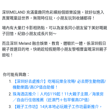
深圳MELAND 充滿童趣同色彩繽紛個遊樂設施，就好似進入
真實嘅童話世界，無限時任玩，小朋友玩到收鋪都得！
場內有大量打卡影相熱點，可以為家長同小朋友留下美好嘅親
子回憶，紀錄小朋友成長片刻～
而且深圳 Meland 融合娛樂、教育、體驗於一體，係深圳假日
親子首選目的地，快啲趁短假期帶小朋友黎嗰豐富嘅深圳親子
遊啦！
你可能有興趣：
【深圳好去處推介】吃喝玩樂全攻略! 必去野生動物園/
機動樂園/高CP值自助餐！
珠海酒店推介｜人均$119起！11大親子主題／海景房
／自由行住宿推薦（近澳門＋包早餐高CP值）
【親子工作坊】14大本地必玩親子工作坊最新推介，