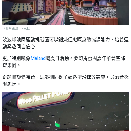
（圖片來源：klook）
波波球池同運動挑戰區可以鍛煉佢哋嘅身體協調能力，培養運
動興趣同自信心。
更加特別嘅係
Meland
嘅夏日活動。夢幻馬戲團嘉年華會空降
遊樂園。
奇趣嘅旋轉舞台、馬戲棚同獅子頭造型滑梯等設施，最適合探
險遊玩。