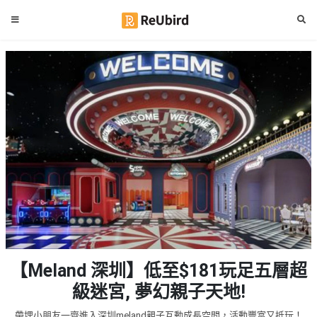
#
繁
生
中
日
EN
#
拍
登
拖
好
入
去
處
註
冊
#
室
內
好
服
【Meland 深圳】低至$181玩足五層超
去
務
處
級迷宮, 夢幻親子天地!
及
產
#
帶埋小朋友一齊進入深圳meland親子互動成長空間，活動豐富又抵玩！