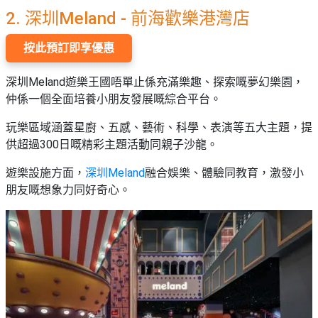
2. 深圳Meland -
前海歡樂港灣店
按此預訂即享優惠
深圳Meland遊樂王國唔單止係充滿樂趣、探索嘅夢幻樂園，
仲係一個全面培養小朋友發展嘅綜合平台。
玩樂區域涵蓋星廚、五感、藝術、科學、表演等五大主題，提
供超過300日嘅精彩主題活動同親子沙龍。
遊樂設施方面，
深圳Meland
融合娛樂、體驗同教育，激發小
朋友嘅想象力同好奇心。