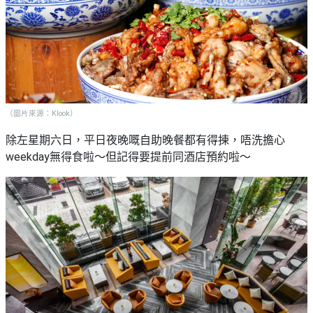
（圖片來源：Klook）
除左星期六日，平日夜晚嘅自助晚餐都有得揀，唔洗擔心
weekday無得食啦～但記得要提前同酒店預約啦～