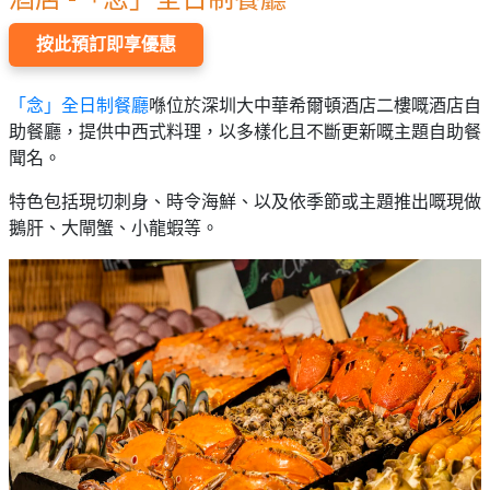
按此預訂即享優惠
「念」全日制餐廳
喺位於深圳大中華希爾頓酒店二樓嘅酒店自
助餐廳，提供中西式料理，以多樣化且不斷更新嘅主題自助餐
聞名。
特色包括現切刺身、時令海鮮、以及依季節或主題推出嘅現做
鵝肝、大閘蟹、小龍蝦等。