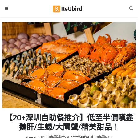
#
繁
生
中
日
EN
#
拍
登
拖
好
入
去
處
註
冊
#
室
內
好
服
【20+深圳自助餐推介】低至半價嘆盡
去
務
處
鵝肝/生蠔/大閘蟹/精美甜品！
及
產
#
又平又正嘅自助餐邊度搵？當然睇深圳自助餐啦！