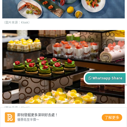
（圖片來源：Klook）
Whatsapp Share
（圖片來源：Klook）
即刻發掘更多深圳好去處！
了解更多
深圳自助餐推介｜深圳四季酒店自助餐 - 「馥」餐廳詳情
：
優惠低至半價～