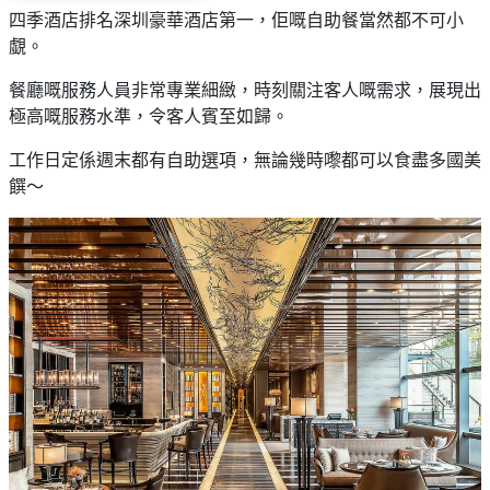
四季酒店排名
深圳豪華酒店第一，佢嘅自助餐當然都不可小
覷。
餐廳嘅服務人員非常專業細緻，時刻關注客人嘅需求，展現出
極高嘅服務水準，令客人賓至如歸。
工作日定係週末都有自助選項，無論幾時嚟都可以食盡多國美
饌～