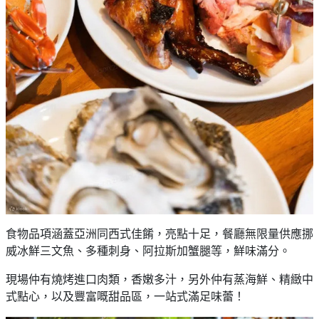
食物品項涵蓋亞洲同西式佳餚，亮點十足，餐廳無限量供應挪
威冰鮮三文魚、多種刺身、阿拉斯加蟹腿等，鮮味滿分。
現場仲有燒烤進口肉類，香嫩多汁，另外仲有蒸海鮮、精緻中
式點心，以及豐富嘅甜品區，一站式滿足味蕾！