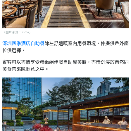
（圖片來源：Klook）
深圳四季酒店自助餐
除左舒適嘅室內用餐環境，仲提供戶外座
位供選擇，
賓客可以盡情享受精緻絕佳嘅自助餐美饌，盡情沉浸於自然同
美食帶來嘅愜意之中。