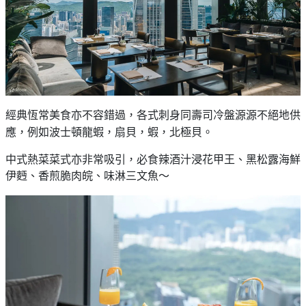
恆
常美食亦不容錯過，各式刺身同壽司冷盤源源不絕地供
經典
應，例如波士頓龍蝦，扇貝，蝦，北極貝。
中式熱菜菜式亦非常吸引，必食辣酒汁浸花甲王、黑松露海鮮
伊麪、香煎脆肉皖、味淋三文魚～