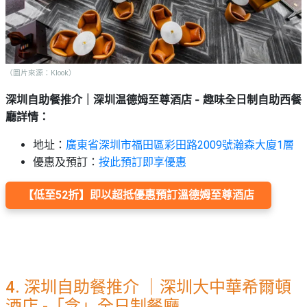
（圖片來源：Klook）
深圳自助餐推介｜深圳温德姆至尊酒店 - 趣味全日制自助西餐
廳詳情
：
地址：
廣東省深圳市福田區彩田路2009號瀚森大廈1層
優惠及預訂：
按此預訂即享優
惠
【低至52折】即以超抵優惠預訂溫德姆至尊酒店
4. 深圳自助餐推介 ｜深圳大中華希爾頓
酒店 -「念」全日制餐廳