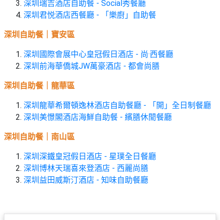
願
深圳瑞吉酒店自助餐 - Social秀餐廳
活
食
清
深圳君悦酒店西餐廳 - 「樂廚」自助餐
#
動
即
單
場
煮
深圳自助餐｜寶安區
地
系
深圳國際會展中心皇冠假日酒店 - 尚·西餐廳
#
列
深圳前海華僑城JW萬豪酒店 - 都會尚膳
到
會
聚
深圳自助餐｜龍華區
會
#
及
深圳龍華希爾頓逸林酒店自助餐廳 - 「開」全日制餐廳
蛋
拍
糕
深圳美憬閣酒店海鮮自助餐 - 繽膳休閒餐廳
拖
#
深圳自助餐｜南山區
餐
行
廳
山
深圳深鐵皇冠假日酒店 - 星璞全日餐廳
深圳博林天瑞喜來登酒店 - 西麗尚膳
BBQ
#
深圳益田威斯汀酒店 - 知味自助餐廳
郊
場
遊
地
#