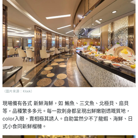
（圖片來源：Klook）
現場備有各式 新鮮海鮮，如 鮪魚、三文魚、北極貝、扇貝
等，品種繁多多元。每一款刺身都呈現出鮮嫩剔透嘅質地，
color入眼，賣相極其誘人。
自助當然少不了龍蝦、海鮮、日
式小食
同新鮮榴槤
。