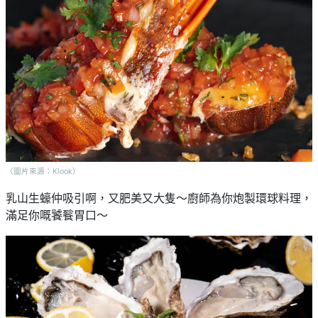
（圖片來源：Klook）
乳山生蠔仲吸引啊，又肥美又大隻～廚師為你炮製環球料理，
滿足你嘅饕餮胃口～