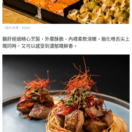
（圖片來源：Klook）
鵝肝經過精心烹製，外層酥脆，內裡柔軟滑嫩，融化喺舌尖上
嘅同時，又可以感受到濃郁嘅鮮香。