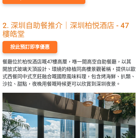
2. 深圳自助餐推介｜深圳柏悦酒店 - 47
樓皓堂
按此預訂即享優惠
餐廳位於柏悅酒店嘅47樓高層，喺一間高空自助餐廳，以其
開放式玻璃天頂設計、環繞的綠植同高樓景觀著稱，提供以歐
式西餐同中式烹飪融合嘅國際風味料理，包含烤海鮮、扒類、
沙拉、甜點，夜晚用餐嘅時候更可以欣賞到深圳夜景。