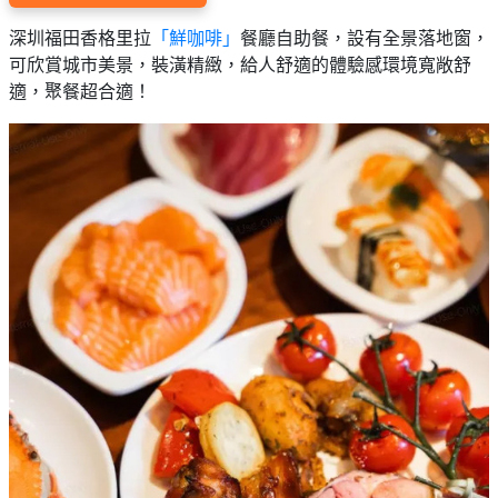
艇
#18
區
出
深圳福田香格里拉
「鮮咖啡」
餐廳自助餐，設有全景落地窗，
美
租
可欣賞城市美景，裝潢精緻，給人舒適的體驗感環境寬敞舒
食
適，聚餐超合適！​