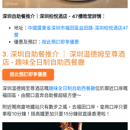
圳自助餐推介｜深圳柏悦酒店 - 47樓皓堂詳情：
深
地址：
中國廣東省深圳市福田區益田路-深圳柏悦酒店47
層
優惠及預訂：
按此預訂即享優惠
3. 深圳自助餐推介 ｜ 深圳温德姆至尊酒
店 - 趣味全日制自助西餐廳
按此預訂即享優惠
深圳温德姆至尊酒店嘅
趣味全日制自助西餐廳
位於鄰近口岸嘅
福田區，由關口直奔自助餐超級方便～
附近嘅崗廈地鐵站只有數步之遙，去福田口岸、皇崗口岸只要
車程10分鐘！搭高鐵更加只要15分鐘就直達香港啦！