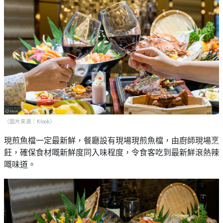
（圖片來源：Klook）
現煎魚檔一定最新鮮，餐廳設有現場現煎魚檔，由廚師現場烹
飪，確保食材嘅新鮮度同入味程度，令食客吃到最新鮮滾熱辣
嘅味道。