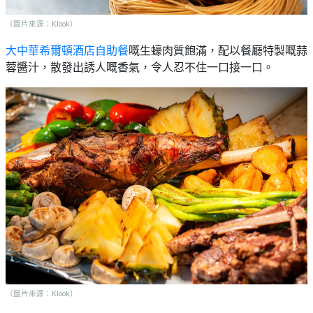
（圖片來源：Klook）
大中華希爾頓酒店自助餐
嘅生蠔肉質飽滿，配以餐廳特製嘅蒜
蓉醬汁，散發出誘人嘅香氣，令人忍不住一口接一口。
（圖片來源：Klook）