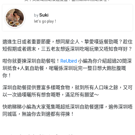
品
禮
物
分
Suki
by
類
#18
let's go play！
區
好
活
Party
去
適逢生日或者重要節慶，想同屋企人、摯愛嘆返餐勁嘅？趁住
動
Room
處
短假期或者週末，三五老友想返深圳吃喝玩樂又唔知食咩好？
類
到
#Party
型
咁你就要揀深圳自助餐啦！
ReUbird
小編為你介紹超過20間深
Room
會
圳抵食+人氣自助餐，啱曬係深圳玩完一整日想大飽肚腹嘅
美
你！
#
活
食
搞
影
動
Party
深圳自助餐提供豐富多樣嘅食物，就到所有人口味之餘，又可
相
特
攻
以一次過嘆曬所有想食嘅嘢，滿足所有願望～
好
色
朋
略
去
快啲睇睇小編為大家蒐集嘅超抵深圳自助餐選擇，遍佈深圳唔
蛋
友
處
同城區，無論你去到邊都有得揀！
糕
聚
#
會
會
活
美
花
員
動
食