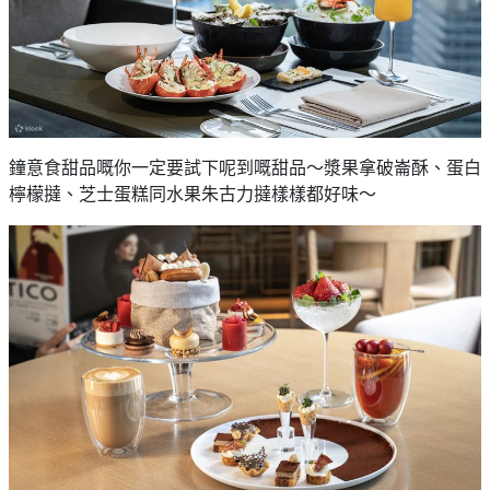
鐘意食甜品嘅你一定要試下呢到嘅甜品～漿果拿破崙酥、蛋白
檸檬撻、芝士蛋糕同水果朱古力撻樣樣都好味～