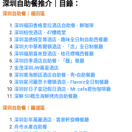
束
慶
計
攻
深圳自助餐推介｜目錄：
及
祝
劃
略
#
深圳自助餐｜福田區
花
生
親
子
藝
日
深圳福田香格里拉酒店自助餐 - 鮮咖啡
好
社
禮
會
深圳柏悦酒店 - 47樓皓堂
去
拍
交
品
員
深圳温德姆至尊酒店 - 趣味全日制自助西餐廳
處
拖
軟
需
深圳大中華希爾頓酒店 - 「念」全日制餐廳
訂
件
知
#
深圳福朋喜來登酒店 - 桂花標幟西餐廳
企
製
節
深圳四季酒店自助餐 - 「馥」餐廳
業/
禮
日
金茂深圳JW萬豪酒店
公
物
夾
深圳東海朗廷酒店自助餐 - 秀•自助餐廳
#
司
時
聯
結
深圳星河麗思卡爾頓酒店 - Flavorz全日制餐廳
場
活
間
絡
婚
深圳好日子皇冠假日酒店 - Mr. cafe君怡咖啡廳
地
動
神
我
深鮮·5D概念海鮮烤肉自助餐廳
佈
器
#
們
婚
置
週
深圳自助餐｜羅湖區
關
禮
用
情
末
於
好
品
侶
深圳彭年萬麗酒店 - 雲景軒旋轉餐廳
我
親
去
心
舟市水產自助餐
們
子
處
即