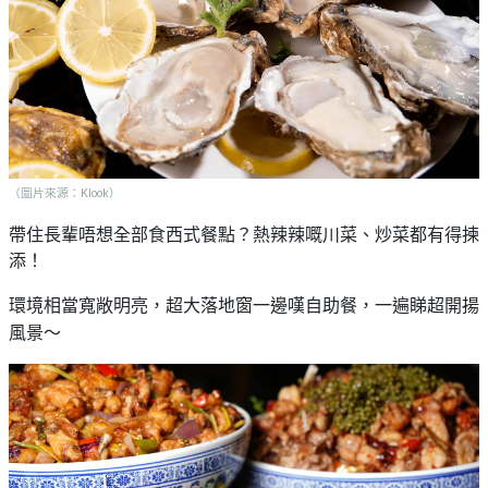
（圖片來源：Klook）
帶住長輩唔想全部食西式餐點？熱辣辣嘅川菜、炒菜都有得揀
添！
環境相當寬敞明亮，超大落地窗一邊嘆自助餐，一遍睇超開揚
風景～