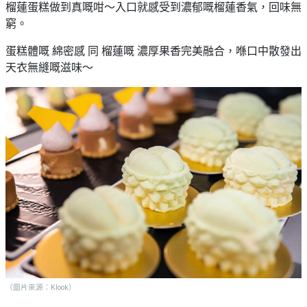
榴蓮蛋糕做到真嘅咁～入口就感受到濃郁嘅榴蓮香氣，回味無
窮。
蛋糕體嘅 綿密感 同 榴蓮嘅 濃厚果香完美融合，喺口中散發出
天衣無縫嘅滋味～
（圖片來源：Klook）