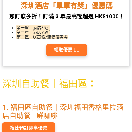
野
新
深圳酒店「單單有獎」優惠碼
餐
奇
愈訂愈多折！訂滿 3 單最高慳超過 HK$1000！
玩
#
樂
沙
第一單：酒店85折
體
第二單：酒店75折
灘
第三單：送高鐵/滴滴優惠券
驗
#
領取優惠 👉🏻
露
手
營
作
工
#
作
水
坊
深圳自助餐｜福田區：
上
活
動
戶
外
#
1. 福田區自助餐｜深圳福田香格里拉酒
玩
散
店自助餐 - 鮮咖啡
樂
水
餅
遊
按此預訂即享優惠