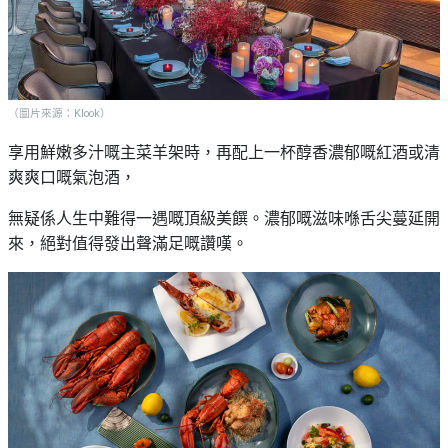
（圖片來源：Klook）
羊架
時，再配上一杯
醇香濃郁嘅紅酒或清
享用鮮嫩多汁嘅主菜
爽爽口嘅氣泡酒，
無疑係人生中難得一遇嘅
頂級美饌
。濃郁嘅滋味喺舌尖蔓延開
來，絕對值得發出聲
滿足嘅讚嘆。