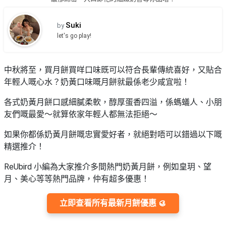
品
禮
物
分
Suki
by
類
#18
let's go play!
區
好
活
Party
去
中秋將至，買月餅買咩口味既可以符合長輩傳統喜好，又貼合
動
Room
處
年輕人嘅心水？奶黃口味嘅月餅就最係老少咸宜啦！
類
到
#Party
型
各式奶黃月餅口感細膩柔軟，醇厚蛋香四溢，係螞蟻人、小朋
Room
會
友們嘅最愛～就算依家年輕人都無法拒絕～
美
#
活
食
搞
如果你都係奶黃月餅嘅忠實愛好者，就絕對唔可以錯過以下嘅
影
動
Party
精選推介！
相
特
攻
好
ReUbird 小編為大家推介多間熱門奶黃月餅，例如皇玥、望
色
朋
略
去
月、美心等等熱門品牌，仲有超多優惠！
蛋
友
處
糕
聚
#
立即查看所有最新月餅優惠 🥮
會
會
活
美
花
員
動
食