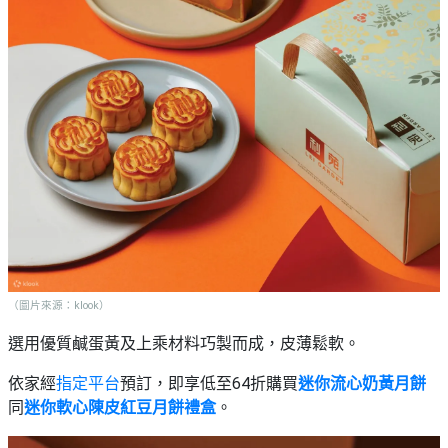
（圖片來源：klook）
選用優質鹹蛋黃及上乘材料巧製而成，皮薄鬆軟。
依家經
指定平台
預訂，即享低至64折購買
迷你流心奶黃月餅
同
迷你軟心陳皮紅豆月餅禮盒
。