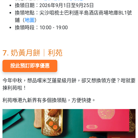
換領日期：2026年9月1日至9月25日
換領地點：尖沙咀梳士巴利道半島酒店商場地庫BL1號
鋪
（
地圖
）
換領時段：10:00 - 19:00
7. 奶黃月餅｜利苑
按此預訂即享優惠
今年中秋，想品嚐米芝蓮星級月餅，卻又想換領方便？咁就要
揀利苑啦！
利苑喺港九新界有多個換領點，方便快捷。