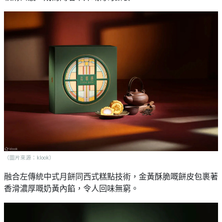
（圖片來源：klook）
融合左傳統中式月餅同西式糕點技術，金黃酥脆嘅餅皮包裹著
香滑濃厚嘅奶黃內餡，令人回味無窮。