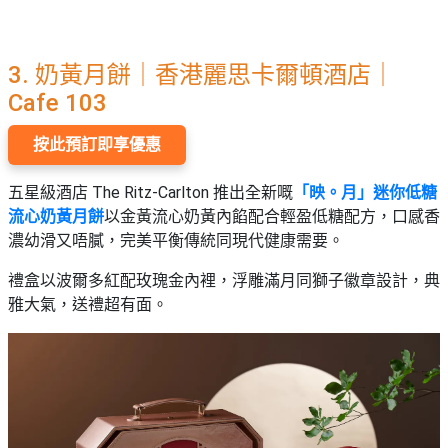
3. 奶黃月餅｜香港麗思卡爾頓酒店｜
Cafe 103
按此預訂即享優惠
五星級酒店 The Ritz-Carlton 推出全新嘅
「映。月」迷你低糖
流心奶黃月餅
以金黃流心奶黃內餡配合輕盈低糖配方，口感香
濃幼滑又唔膩，完美平衡傳統同現代健康需要。
禮盒以波爾多紅配玫瑰金內裡，浮雕滿月同獅子徽章設計，典
雅大氣，送禮超有面。