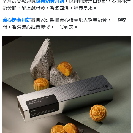
望月最受歡迎嘅
經典奶黃月餅
，採用特級進口麵粉，泰國椰汁
奶黃餡，配上鹹蛋黃，香氣四溢，經典雋永。
流心奶黃月餅
將自家研製嘅流心蛋黃融入經典奶黃，一啖咬
開，香濃流心瞬間爆發，一試難忘。