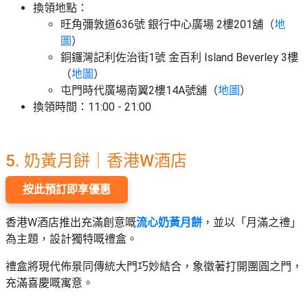
換領地點：
旺角彌敦道636號 銀行中心廣場 2樓201舖（
地
圖
）
銅鑼灣記利佐治街1號 金百利 Island Beverley 3樓
（
地圖
）
屯門時代廣場南翼2樓14A號舖（
地圖
）
換領時間：11:00 - 21:00
5. 奶黃月餅｜香港W酒店
按此預訂即享優惠
香港W酒店推出充滿創意嘅
流心奶黃月餅
，並以「月滿之禮」
為主題，設計獨特嘅禮盒。
禮盒將現代佈景同傳統大門巧妙結合，象徵著打開團圓之門，
充滿喜慶嘅寓意。