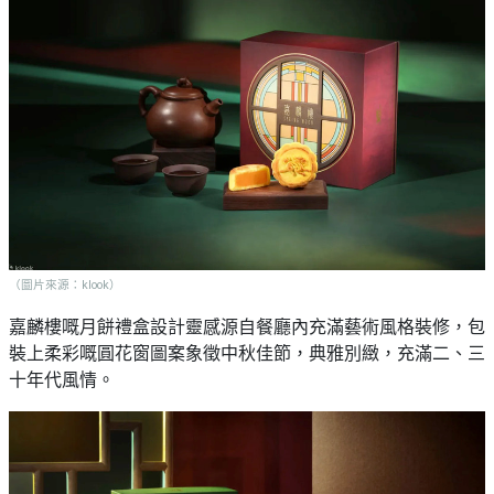
（圖片來源：klook）
嘉麟樓嘅月餅禮盒設計靈感源自餐廳內充滿藝術風格裝修，包
裝上柔彩嘅圓花窗圖案象徵中秋佳節，典雅別緻，充滿二、三
十年代風情。