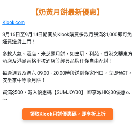
束
慶
計
攻
及
祝
劃
略
#
【奶黃月餅最新優惠】
花
生
親
子
藝
日
Klook.com
好
社
禮
會
8月16日至9月14日期間
於Klook購買多款月餅滿$1,000即可免
去
拍
交
品
員
處
運費送貨上門！
拖
軟
需
訂
件
知
#
多款人氣、酒店、米芝蓮月餅，如皇玥、利苑、香港文華東方
企
製
節
酒店及港島香格里拉酒店等經典品牌任你自由配搭！
業/
禮
日
公
物
夾
每逢週五及週六
09:00 - 20:00時段送到你家門口
，立即預訂，
#
司
時
安坐家中等收月餅！
聯
結
場
活
間
絡
婚
地
動
買滿$500，輸入優惠碼【SUMJOY30】 即享減HK$30優惠🥮
神
我
佈
～
器
#
們
婚
置
週
關
禮
用
情
領取Klook月餅優惠碼，即享折上折
末
於
好
品
侶
我
親
去
心
們
子
處
即