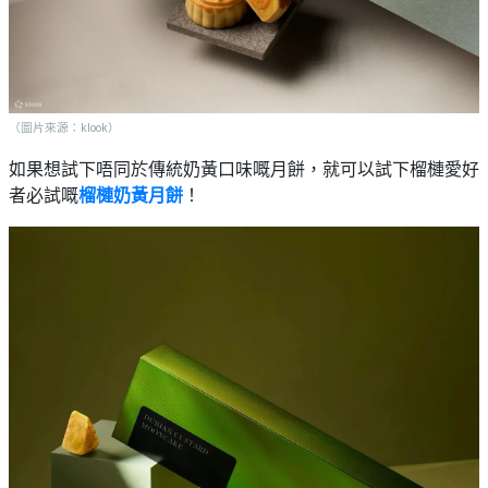
（圖片來源：klook）
如果想試下唔同於傳統奶黃口味嘅月餅，就可以試下榴槤愛好
者必試嘅
榴槤奶黃月餅
！