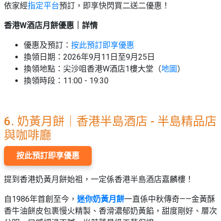
依家經
指定平台
預訂，即享快閃買二送二優惠！
香港W酒店月餅優惠｜詳情
優惠及預訂：
按此預訂即享優惠
換領日期：2026年9月11日至9月25日
換領地點：尖沙咀香港W酒店1樓大堂
（
地圖
）
換領時段：11:00 - 19:30
6. 奶黃月餅｜香港半島酒店 - 半島精品店
與咖啡廳
按此預訂即享優惠
提到香港奶黃月餅始祖，一定係香港半島酒店嘉麟樓！
自1986年首創至今，
迷你奶黃月餅
一直係中秋傳奇——金黃酥
香牛油餅皮包裹慢火精製、香滑濃郁奶黃餡，甜度剛好、層次