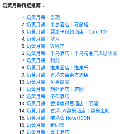
願
活
奶黃月餅精選推薦：
食
清
#
動
即
單
場
奶黃月餅｜皇玥
煮
地
奶黃月
餅｜半島酒店｜嘉麟樓
系
奶黃月餅｜麗思卡爾頓酒店｜Cafe 103
#
列
奶黃月餅｜望月
到
奶黃月餅｜W酒店
會
聚
奶黃月餅｜半島酒店｜半島精品店與咖啡廳
會
#
奶黃月餅｜利苑
及
蛋
奶黃月餅｜逸東酒店｜逸東軒
拍
糕
奶黃月餅｜香港文華東方酒店
拖
奶黃月餅｜恆香餅家
#
餐
行
奶黃月餅｜朗廷酒店｜唐閣
廳
山
奶黃月餅｜帝苑酒店
奶黃月餅｜香港康得思酒店｜明閣
BBQ
#
奶黃月餅｜香港JW萬豪酒店｜萬豪金殿
郊
場
奶黃月餅｜唯港薈 Hotel ICON
遊
地
奶黃月餅｜新同樂
#
奶黃月餅｜嘉里酒店