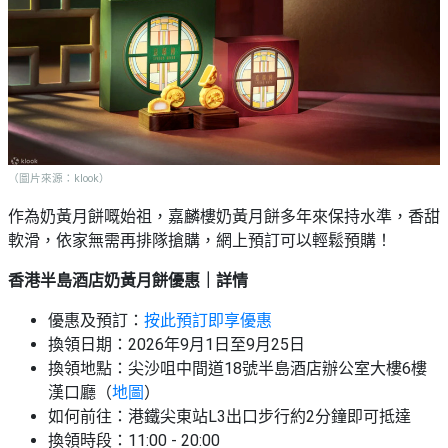
（圖片來源：klook）
作為奶黃月餅嘅始祖，嘉麟樓奶黃月餅多年來保持水準，香甜
軟滑，依家無需再排隊搶購，網上預訂可以輕鬆預購！
香港半島酒店奶黃月餅優惠｜詳情
優惠及預訂：
按此預訂即享優惠
換領日期：2026年9月1日至9月25日
換領地點：
尖沙咀中間道18號半島酒店辦公室大樓6樓
漢口廳
（
地圖
）
如何前往：港鐵尖東站L3出口步行約2分鐘即可抵達
換領時段：11:00 - 20:00