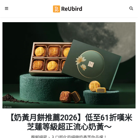
#
繁
生
中
日
EN
#
拍
登
拖
好
入
去
處
註
冊
#
室
內
好
服
【奶黃月餅推薦2026】低至61折嘆米
去
務
處
芝蓮等級超正流心奶黃～
及
產
#
馥郁綿密、入口即化的細緻奶香等你品嚐！