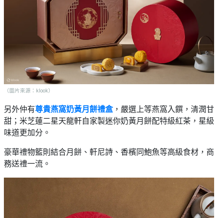
（圖片來源：klook）
另外仲有
尊貴燕窩奶黃月餅禮盒
，嚴選上等燕窩入饌，清潤甘
甜；米芝蓮二星天龍軒自家製迷你奶黃月餅配特級紅茶，星級
味道更加分。
豪華禮物籃則結合月餅、軒尼詩、香檳同鮑魚等高級食材，商
務送禮一流。