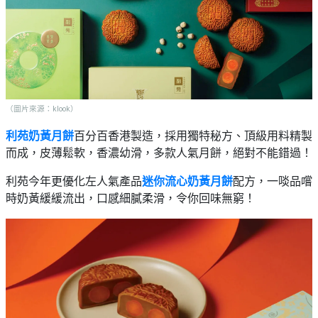
（圖片來源：klook）
利苑奶黃月餅
百分百香港製造，採用獨特秘方、頂級用料精製
而成，皮薄鬆軟，香濃幼滑，多款人氣月餅，絕對不能錯過！
利苑今年更優化左人氣產品
迷你流心奶黃月餅
配方，一啖品嚐
時奶黃緩緩流出，口感細膩柔滑，令你回味無窮！