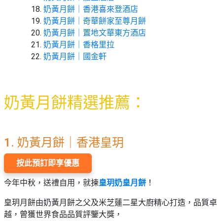
野
新
奶黃月餅｜香港喜來登酒店
餐
奇
奶黃月餅｜奇華餅家至尊月餅
玩
奶黃月餅｜置地文華東方酒店
#
樂
奶黃月餅｜香格里拉
沙
體
灘
奶黃月餅｜國金軒
驗
#
露
手
營
奶
黃月餅精選推薦：
作
工
#
作
水
坊
上
1. 奶黃月餅｜香港皇玥
活
動
戶
按此預訂即享優惠
外
#
玩
今年中秋，送禮自用，就揀
皇玥奶皇月餅
！
散
樂
水
皇玥月餅由奶黃月餅之父及米芝蓮二星大廚精心打造，品質卓
餅
遊
越，曾獲世界食品品質評鑒大獎，