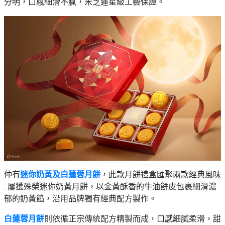
分明，口感細滑不膩，米芝蓮星級工藝保證。
仲有
迷你奶黃及白蓮蓉月餅
，此款月餅禮盒匯聚兩款經典風味
: 屢獲殊榮迷你奶黃月餅，以金黃酥香的牛油餅皮包裹細滑濃
郁的奶黃餡，沿用品牌獨有經典配方製作。
白蓮蓉月餅
則依循正宗傳統配方精製而成，口感細膩柔滑，甜