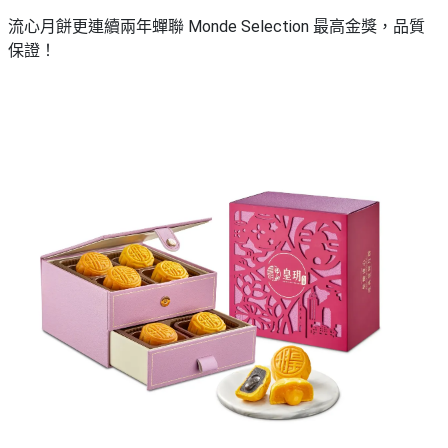
艇
#18
流心月餅更連續兩年蟬聯 Monde Selection 最高金獎，品質
區
出
保證！
美
租
食