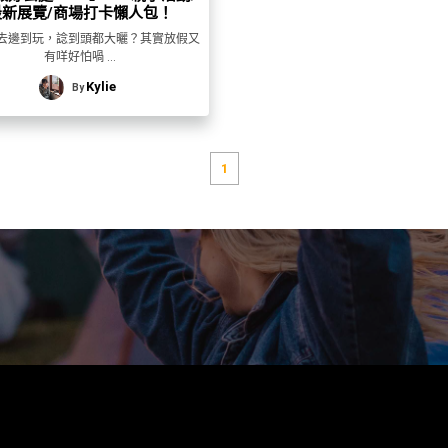
最新展覽/商場打卡懶人包！
去邊到玩，諗到頭都大曬？其實放假又
有咩好怕喎 ...
Kylie
By
1