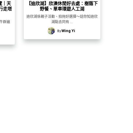
覽｜天
【迪欣湖】欣澳休閒好去處：樹蔭下
行走塔
野餐、單車環遊人工湖
迪欣湖係親子活動、拍拖好選擇～話你知迪欣
牛群遍
湖點去同有 ...
Wing Yi
By