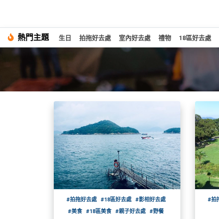
#
熱門主題
繁
生日
拍拖好去處
室內好去處
禮物
18區好去處
生
中
日
EN
#
拍
登
拖
好
入
去
處
註
冊
#
室
內
好
服
去
務
處
及
#拍拖好去處
#18區好去處
#影相好去處
#拍
產
#美食
#18區美食
#親子好去處
#野餐
#