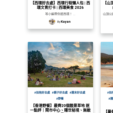
品
禮
【西環好去處】西環行程懶人包 | 西
【山
環文青打卡 | 西環美食 2026
物
分
類
等小編帶你遊西環！ ...
山頂公
#18
Kayan
By
區
好
活
Party
去
動
Room
處
類
到
#Party
型
Room
會
美
#
活
食
搞
影
動
Party
相
特
攻
好
色
朋
略
去
蛋
友
處
#拍拖好去處
#親子好去處
#週末好去處
#拍
糕
聚
#野餐
#
#
會
會
活
美
【香港野餐】最齊20個靚景草地 逐
花
員
動
一點評｜鬧市中心、隱世秘境、無敵
食
【暑假