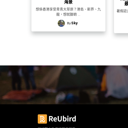
束
慶
計
攻
海景
及
祝
劃
略
#
想係香港享受青青大草原？港島、新界、九
暑假諗
花
生
親
龍，想就腳啲 ...
子
藝
日
Sky
By
好
社
禮
會
去
拍
交
品
員
處
拖
軟
需
訂
件
知
#
企
製
節
業/
禮
日
公
物
夾
#
司
時
聯
結
場
活
間
絡
婚
地
動
神
我
佈
器
#
們
婚
置
週
關
禮
用
情
末
於
好
品
侶
我
親
去
心
們
子
處
即