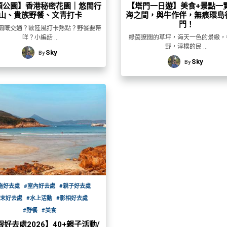
頂公園】香港秘密花園｜悠閒行
【塔門一日遊】美食+景點一
山、貴族野餐、文青打卡
海之間，與牛作伴，無痕環島
門！
園嘅交通？歐陸風打卡熱點？野餐要帶
咩？小編話 ...
綠茵遼闊的草坪，海天一色的景緻，
野，淳樸的民 ...
Sky
By
Sky
By
拖好去處
#室內好去處
#親子好去處
週末好去處
#水上活動
#影相好去處
#野餐
#美食
好去處2026】40+親子活動/