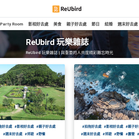
Party Room
影相好去處
美食
親子好去處
節日
結婚
週末好去處
ReUbird 玩樂雜誌
ReUbird 玩樂雜誌 | 與重要的人共度精彩難忘時光
拖好去處
#影相好去處
#親子好去處
#拍拖好去處
#影相好去處
#親子好
#週末好去處
#郊遊
#野餐
#週末好去處
#郊遊
#野餐
#露營