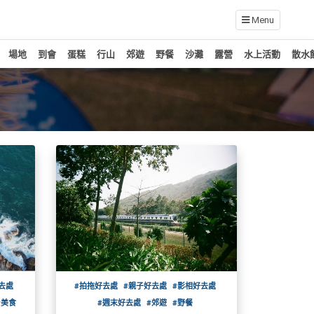
Menu
場地
到會
蛋糕
行山
郊遊
野餐
沙灘
露營
水上活動
散水
去處
#拍拖好去處
#親子好去處
#影相好去處
#美食
#週末好去處
#郊遊
#野餐