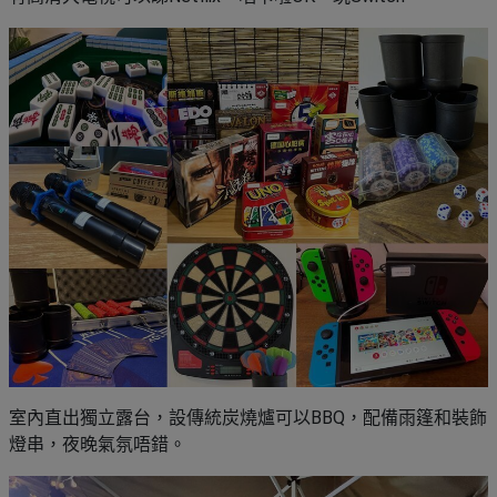
室內直出獨立露台，設傳統炭燒爐可以BBQ，配備雨篷和裝飾
燈串，夜晚氣氛唔錯。