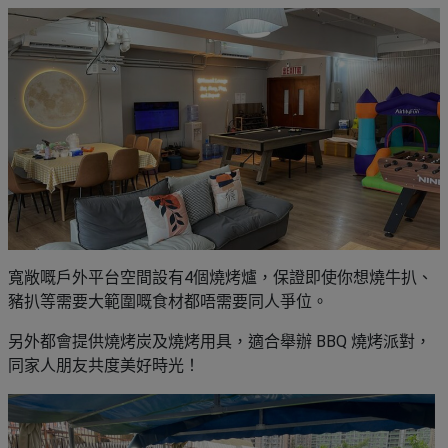
寬敞嘅戶外平台空間設有4個燒烤爐，保證即使你想燒牛扒、
豬扒等需要大範圍嘅食材都唔需要同人爭位。
另外都會提供燒烤炭及燒烤用具，適合舉辦 BBQ 燒烤派對，
同家人朋友共度美好時光！