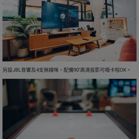
另設JBL音響及4支無線咪，配備90’高清投影可唱卡啦OK。