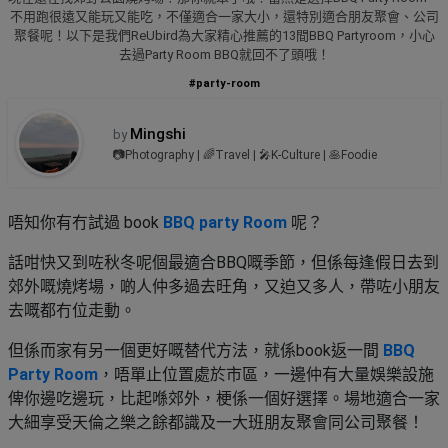
品
禮
不用跑很遠又能玩又能吃，不僅適合一家大小，還特別適合朋友聚會、公司
物
分
聚餐呢！以下是我們ReUbird為大家精心推薦的13間BBQ Partyroom，小心
去過Party Room BBQ就回不了頭哦！
類
#18
#party-room
區
好
活
Party
去
Mingshi
by
動
Room
處
📷Photography | 🌈Travel | 🎤K-Culture | 🥞Foodie
類
到
#Party
型
Room
會
唔知你有冇試過 book
BBQ party Room
呢？
美
#
話咁快又到咗秋冬呢個最適合BBQ嘅季節，但係每逢假日去到
活
食
搞
影
郊外嘅燒烤場，啲人仲多過去旺角，又迫又多人，帶咗小朋友
動
Party
相
特
去嘅都冇位走動。
攻
好
色
朋
略
去
但係而家有另一個更好嘅替代方法，就係book返一間
BBQ
蛋
友
處
Party Room
，唔單止位置處於市區，一邊仲有大量娛樂設施
糕
聚
俾你邊吃邊玩，比起喺郊外，梗係一個好選擇。場地適合一家
#
會
會
活
美
大細享受天倫之樂之餘都識及一大班朋友聚會同公司聚餐！
花
員
動
食