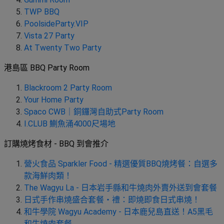
野
新
TWP BBQ
餐
奇
PoolsideParty.VIP
玩
#
Vista 27 Party
樂
沙
At Twenty Two Party
體
灘
驗
港島區 BBQ Party Room
#
露
Blackroom 2 Party Room
手
營
Your Home Party
作
Spaco CWB｜銅鑼灣自助式Party Room
工
#
I.CLUB 鰂魚涌4000尺場地
作
水
坊
上
訂購燒烤食材 - BBQ 到會推介
活
動
戶
營
火食品 Sparkler Food - 精選優質BBQ燒烤餐：自選多
外
款海鮮肉類！
#
玩
The Wagyu La - 日本岩手縣和牛燒肉外賣外送到會套餐
散
樂
水
日
式手作串燒盛合套餐・禮：即燒即食日式串燒！
餅
和牛學院 Wagyu Academy - 日本鹿兒島直送！A5黑毛
遊
和牛燒肉套餐