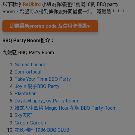
束
慶
計
攻
以下就係
ReUbird
小編為你精選推薦嘅18間 BBQ party
及
祝
劃
略
#
Room，希望可以帶到俾你最好同最獨一無二嘅體驗！！！
花
生
親
子
藝
日
即睇最新promo code 及信用卡優惠✨
好
社
禮
會
去
拍
交
品
員
BBQ Party Room推介：
處
拖
軟
需
訂
件
知
九龍區 BBQ Party Room
#
企
製
節
業/
禮
Nomad Lounge
日
公
物
夾
Comfortsoul
#
司
時
Take Your Time BBQ Party
聯
結
場
活
間
JoyIn 親子BBQ Party
絡
婚
地
動
神
Plantation
我
佈
器
Daydayhappy_kw Party Room
#
們
婚
置
週
韓式人生四格 Magic Hour 花藝 BBQ Party Room
關
禮
用
情
末
Sky天際
於
好
品
侶
Green Garden
我
親
去
心
壹玖捌陸 1986 BBQ CLUB
們
子
處
即