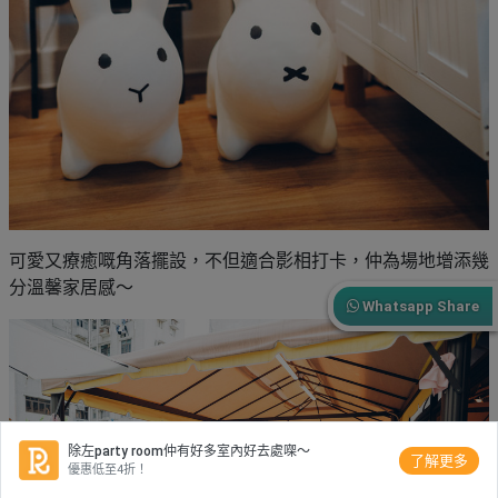
可愛又療癒嘅角落擺設，不但適合影相打卡，仲為場地增添幾
分溫馨家居感～
Whatsapp Share
除左party room仲有好多室內好去處㗎～
了解更多
優惠低至4折！