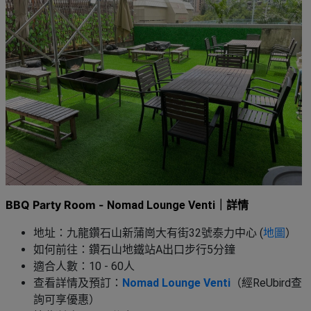
BBQ Party Room -
Nomad Lounge Venti｜詳情
地址：九龍鑽石山新蒲崗大有街32號泰力中心 (
地圖
）
如何前往：鑽石山地鐵站A出口步行5分鐘
適合人數：10 - 60人
查看詳情及預訂：
Nomad Lounge Venti
（經ReUbird查
詢可享優惠）