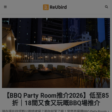
#
繁
生
中
日
EN
#
拍
登
拖
好
入
去
處
註
冊
#
室
內
好
服
【BBQ Party Room推介2026】低至85
去
務
處
折｜18間又食又玩嘅BBQ場推介
及
產
#
現在還在找郊野公園燒烤場？那你就笨了哦！當然是選擇BBQ Party Room，