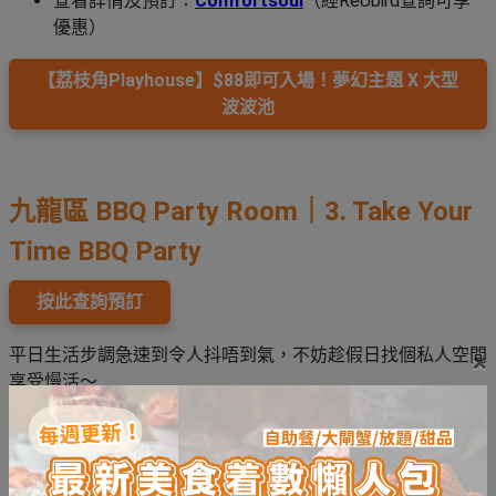
查看詳情及預訂：
Comfortsoul
（經ReUbird查詢可享
優惠）
【荔枝角Playhouse】$88即可入場！夢幻主題 X 大型
波波池
九龍區 BBQ Party Room｜3. Take Your
Time BBQ Party
按此查詢預訂
平日生活步調急速到令人抖唔到氣，不妨趁假日找個私人空間
×
享受慢活～
Take Your Time BBQ Party
位於離尖沙咀地鐵站僅3分鐘步
程嘅大廈，設有400呎室內空間、300呎露台，