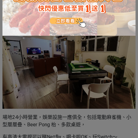
環境舒適乾淨，適合6-15人一起小聚。
場地24小時營業，娛樂設施一應俱全，包括電動麻雀機、小
型層層疊、Beer Pong 枱、多款桌遊，
有高清大電視可以睇Netflix、唱卡啦OK、玩Switch～