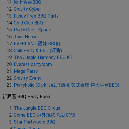
願
衝上雲霄BBQ
活
食
清
Gravity Cyber
#
動
即
單
場
Fancy Free BBQ Party
煮
地
Gold Club BbQ
系
Party One - Space
#
列
Tsim House
到
EVERLAND 觀塘 BBQQ
會
聚
Chill Party & BBQ (旺角)
會
#
The Jungle Harmony BBQ KT
及
蛋
Everest partyroom
拍
糕
Mega Party
拖
Gravity Event
#
餐
Partyholic (Darklive2飛鏢機 美式桌球 特大平台BBQ)
行
廳
山
新界區 BBQ Party Room
BBQ
#
The Jungle BBQ Circus
郊
場
遊
Come BBQ 戶外燒烤 派對房間
地
Star Partyroom BBQ
#
Gummi Room