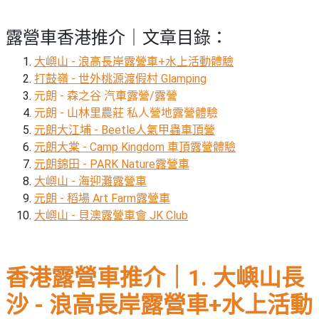
束
慶
計
攻
及
祝
劃
略
#
露營車香港推介｜文章目錄：
花
生
親
子
藝
日
大嶼山 - 浪高長岸露營車+水上活動體驗
好
社
禮
會
打鼓嶺 - 世外桃源渡假村 Glamping
去
拍
交
品
員
元朗 - 森之谷 汽車露營/露營
處
拖
軟
需
元朗 - 山林里農莊 私人營地露營體驗
訂
件
知
#
元朗大江埔 - Beetle人氣甲蟲車頂營
企
製
節
元朗大棠 - Camp Kingdom 車頂露營體驗
業/
禮
日
元朗錦田 - PARK Nature露營車
公
物
夾
大嶼山 - 海迎灘露營車
#
司
時
聯
結
元朗 - 稻場 Art Farm露營車
場
活
間
絡
婚
大嶼山 - 貝澳露營車會 JK Club
地
動
神
我
佈
器
#
們
婚
置
週
關
禮
用
情
末
香港露營車推介｜1. 大嶼山長
於
好
品
侶
我
親
沙 - 浪高長岸露營車+水上活動
去
心
們
子
處
即