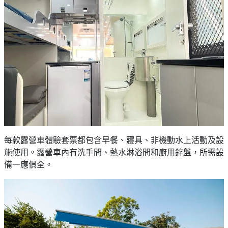
艇
#18
區
出
美
租
食
每款露營車體驗套票都包含早餐、寢具、非機動水上活動及設
施使用。露營車內有洗手間、熱水淋浴間和廚用鋅盤，所需設
備一應俱全。