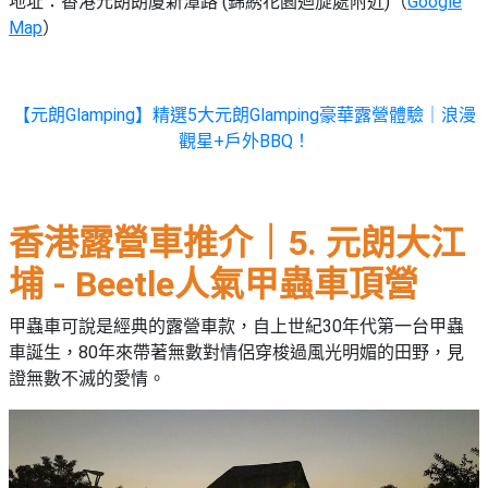
地址：香港元朗朗廈新潭路 (錦綉花園迴旋處附近)（
Google
Map
）
【元朗Glamping】精選5大元朗Glamping豪華露營體驗｜浪漫
觀星+戶外BBQ！
香港露營車推介｜5. 元朗大江
埔 - Beetle人氣甲蟲車頂營
甲蟲車可說是經典的露營車款，自上世紀30年代第一台甲蟲
車誕生，80年來帶著無數對情侶穿梭過風光明媚的田野，見
證無數不滅的愛情。