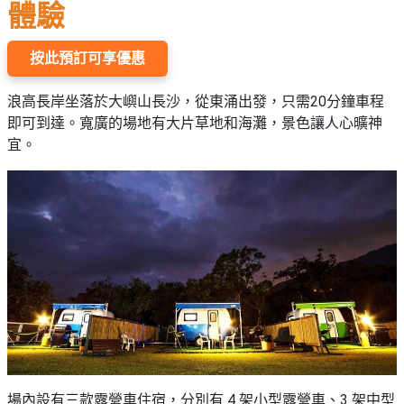
願
體驗
活
食
清
#
動
即
單
場
按此預訂可享優惠
煮
地
系
浪高長岸坐落於大嶼山長沙，從東涌出發，只需20分鐘車程
#
列
到
即可到達。寬廣的場地有大片草地和海灘，景色讓人心曠神
會
宜。
聚
會
#
及
蛋
拍
糕
拖
#
餐
行
廳
山
BBQ
#
郊
場
遊
地
#
場內設有三款露營車住宿，分別有 4 架小型露營車、3 架中型