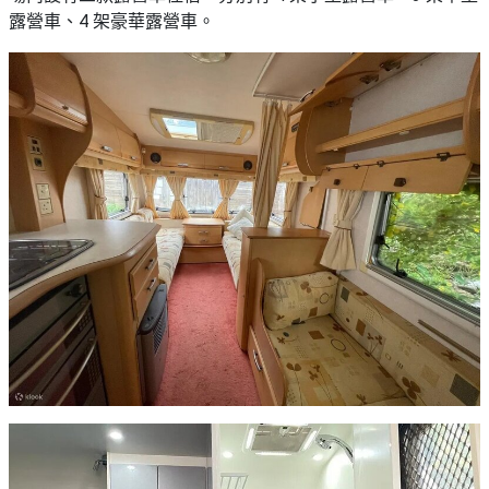
野
新
露營車、4 架豪華露營車。
餐
奇
玩
#
樂
沙
體
灘
驗
#
露
手
營
作
工
#
作
水
坊
上
活
動
戶
外
#
玩
散
樂
水
餅
遊