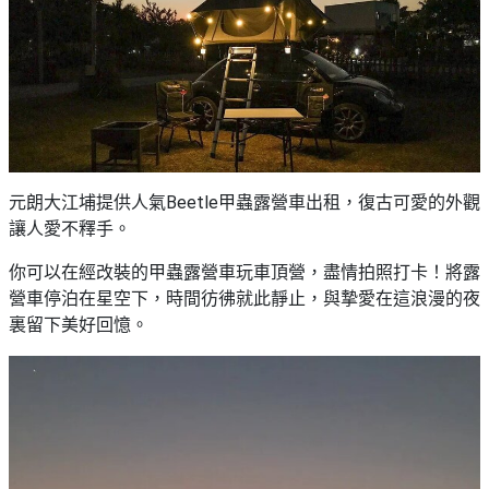
元朗大江埔提供人氣Beetle甲蟲露營車出租，復古可愛的外觀
讓人愛不釋手。
你可以在經改裝的甲蟲露營車玩車頂營，盡情拍照打卡！將露
營車停泊在星空下，時間彷彿就此靜止，與摯愛在這浪漫的夜
裏留下美好回憶。