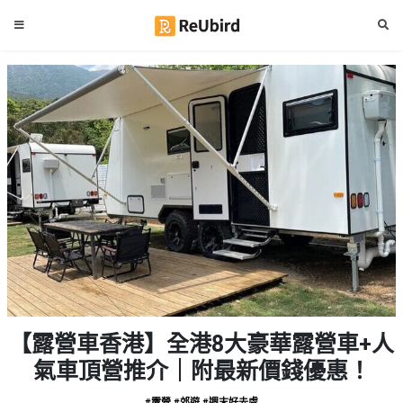
#
繁
生
中
日
EN
#
拍
登
拖
好
入
去
處
註
冊
#
室
內
好
服
【露營車香港】全港8大豪華露營車+人
去
務
處
氣車頂營推介｜附最新價錢優惠！
及
產
#
#露營
#郊遊
#週末好去處