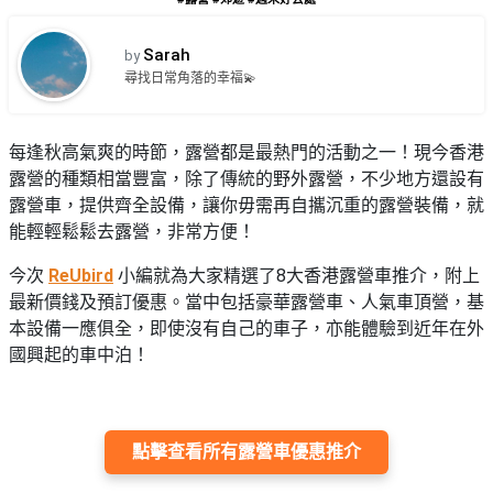
品
禮
物
分
Sarah
by
類
#18
尋找日常角落的幸福💫
區
好
活
Party
去
每逢秋高氣爽的時節，露營都是最熱門的活動之一！現今香港
動
Room
處
露營的種類相當豐富，除了傳統的野外露營，不少地方還設有
類
露營車，提供齊全設備，讓你毋需再自攜沉重的露營裝備，就
到
#Party
型
能輕輕鬆鬆去露營，非常方便！
Room
會
美
今次
ReUbird
小編就為大家精選了8大香港露營車推介，附上
#
活
食
搞
最新價錢及預訂優惠。當中包括豪華露營車、人氣車頂營，基
影
動
Party
相
本設備一應俱全，即使沒有自己的車子，亦能體驗到近年在外
特
攻
好
國興起的車中泊！
色
朋
略
去
蛋
友
處
糕
聚
#
會
會
活
點擊查看所有露營車優惠推介
美
花
員
動
食