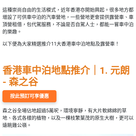
野
新
這種崇尚自由的生活模式，近年香港亦開始興起。很多地方都
餐
奇
增設了可供車中泊的汽車營地，一些營地更會提供露營車、車
玩
#
頂營租借，包代駕服務，不論是否自駕人士，都能一嘗車中泊
樂
沙
的樂趣。
體
灘
驗
以下便為大家精選推介11大香港車中泊地點及露營車！
#
露
手
營
作
香港車中泊地點推介｜1. 元朗
工
#
作
水
- 森之谷
坊
上
活
按此預訂可享優惠
動
戶
外
#
森之谷全場佔地超過5萬呎，環境寧靜，有大片軟綿綿的草
玩
散
地、各式各樣的植物，以及一棵枝繁葉茂的原生大樹，更可以
樂
水
遠眺雞公嶺。
餅
遊