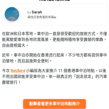
品
禮
物
分
Sarah
by
類
#18
尋找日常角落的幸福💫
區
好
活
Party
去
在歐洲和日本等地，車中泊一直是很受歡迎的旅遊方式，不僅
動
Room
處
能駕駛愛車到各地欣賞風景，更能隨時隨地享受露營的樂趣，
類
自由度相當大。
到
#Party
型
Room
會
近年，車中泊亦開始在香港流行起來，不少地方都有提供車中
美
泊營地，而且設施齊全便利。
#
活
食
搞
影
動
Party
今次
ReUbird
小編就為大家推介 11 個香港車中泊地點，以後
相
特
攻
不用出國就能享受車中泊，來一趟真正的「說走就走」的汽車
好
色
朋
略
露營旅行！
去
蛋
友
處
糕
聚
#
會
會
活
美
花
點擊查看更多車中泊地點推介
員
動
食