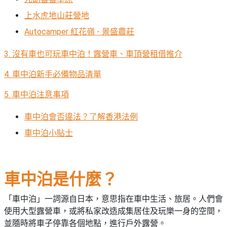
願
活
食
清
上水虎地山莊營地
#
動
即
單
場
Autocamper 紅花嶺 - 景盛農莊
煮
地
系
3.
沒有車也可玩車中泊！露營車、車頂營租借推介
#
列
到
4.
車中泊新手必備物品清單
會
聚
會
5.
車中泊注意事項
#
及
蛋
車中泊會否違法？了解香港法例
拍
糕
拖
車中泊小貼士
#
餐
行
廳
山
車中泊是什麼？
BBQ
#
郊
「車中泊」一詞源自日本，意思指在車中生活、旅居。人們會
場
遊
使用大型露營車，或將私家改造成集居住及玩樂一身的空間，
地
#
並隨時將車子停靠各個地點，進行戶外露營。