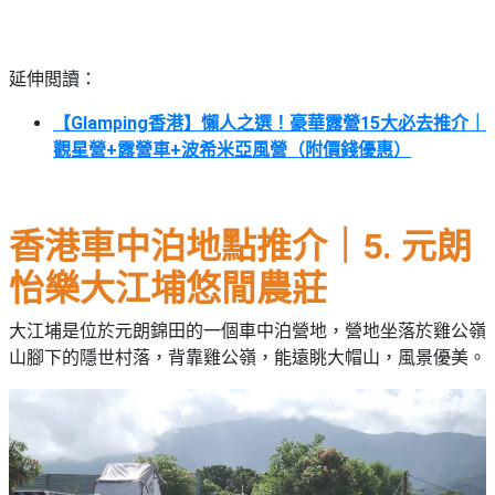
延伸閲讀：
【Glamping香港】懶人之選！豪華露營15大必去推介｜
觀星營+露營車+波希米亞風營（附價錢優惠）
香港車中泊地點推介｜5. 元朗
怡樂大江埔悠閒農莊
大江埔是位於元朗錦田的一個車中泊營地，營地坐落於雞公嶺
山腳下的隱世村落，背靠雞公嶺，能遠眺大帽山，風景優美。