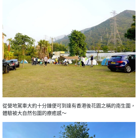
艇
#18
區
出
美
租
食
從營地駕車大約十分鐘便可到達有香港後花園之稱的南生圍，
體驗被大自然包圍的療癒感～