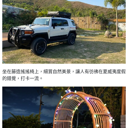
坐在藤造搖搖椅上，細賞自然美景，讓人有彷彿在夏威夷度假
的錯覺，打卡一流。