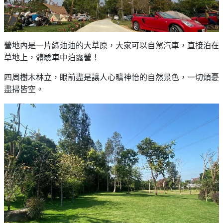
營地內是一片綠油油的大草原，大家可以自駕汽車，直接泊在
草地上，體驗車中泊露營！
四周樹木林立，眼前盡是讓人心曠神怡的自然景色，一切煩憂
盡掃皆空。