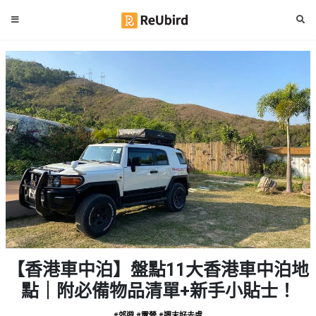
#
繁
生
中
日
EN
#
拍
登
拖
好
入
去
處
註
冊
#
室
內
好
服
【香港車中泊】盤點11大香港車中泊地
去
務
處
點｜附必備物品清單+新手小貼士！
及
產
#
#郊遊
#露營
#週末好去處