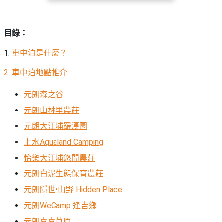
束
慶
計
攻
及
祝
劃
略
#
花
生
親
目錄：
子
藝
日
好
社
禮
會
1.
車中泊是什麼？
去
拍
交
品
員
處
拖
軟
需
2.
車中泊地點推介
訂
件
知
#
企
製
元朗森之谷
節
業/
禮
日
元朗山林里農莊
公
物
夾
元朗大江埔羅漢園
#
司
時
聯
結
場
活
間
上水Aqualand Camping
絡
婚
地
動
神
怡樂大江埔悠閒農莊
我
佈
器
#
們
婚
元朗白泥生態保育農莊
置
週
關
禮
用
情
末
元朗隱世•山野 Hidden Place
於
好
品
侶
元朗WeCamp 逢吉鄉
我
親
去
心
們
子
處
即
元朗喜喜草原