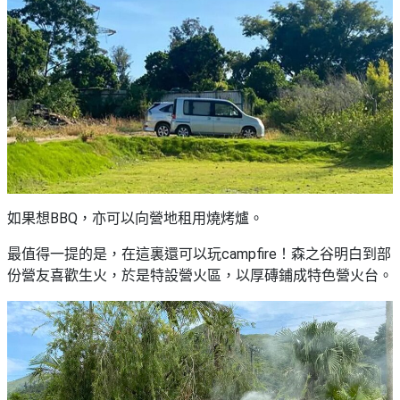
如果想BBQ，亦可以向營地租用燒烤爐。
最值得一提的是，在這裏還可以玩campfire！森之谷明白到部
份營友喜歡生火，於是特設營火區，以厚磚鋪成特色營火台。