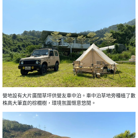
營地設有大片廣闊草坪供營友車中泊。車中泊草地旁種植了數
株高大筆直的棕櫚樹，環境氛圍愜意悠閒。