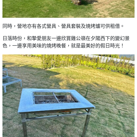
同時，營地亦有各式營具、營具套裝及燒烤爐可供租借。
日落時份，和摯愛朋友一邊欣賞雞公嶺在夕陽西下的變幻景
色，一邊享用美味的燒烤晚餐，就是最美好的假日時光！