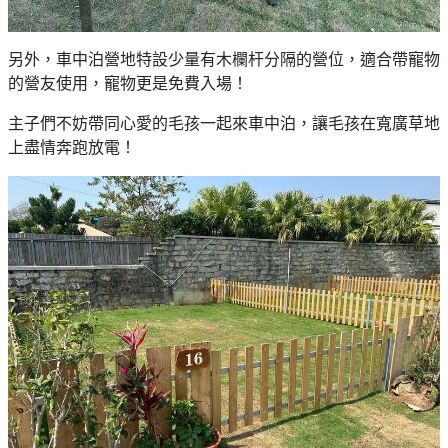
另外，車中泊營地特設少量有木欄杆分隔的營位，適合帶寵物
的營友使用，寵物更是免費入場！
主子們不妨帶同心愛的毛孩一起來車中泊，讓毛孩在寬廣草地
上盡情奔跑放電！