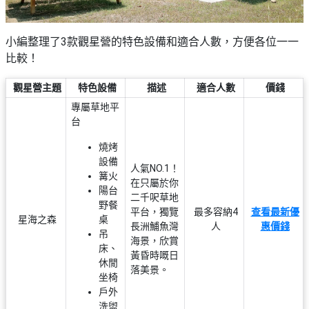
小編整理了3款觀星營的特色設備和適合人數，方便各位一一
比較！
觀星營主題
特色設備
描述
適合人數
價錢
專屬草地平
台
燒烤
設備
人氣NO.1！
篝火
在只屬於你
陽台
二千呎草地
野餐
平台，獨覽
最多容納4
查看最新優
星海之森
桌
長洲鯆魚灣
人
惠價錢
吊
海景，欣賞
床、
黃昏時嘅日
休閒
落美景。
坐椅
戶外
洗盥