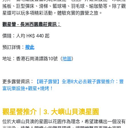
搖板、巨型彈床、滑梯、籃球場、羽毛球、瑜珈墊等。除了觀
星還可以玩多項精彩活動，體驗充實的露營之旅。
觀星營 - 長洲西園農莊資訊：
價錢：人均 HK$ 440 起
預訂詳情：
按此
地址：香港石崗清譚路10號（
地圖
）
更多露營資訊：
【親子露營】全港8大必去親子露營推介：豐
富玩樂設施+觀星+燒烤！
觀星營推介｜3. 大嶼山貝澳星園
位於大嶼山貝澳的星園以花園作為理念，希望建構出一個沒有