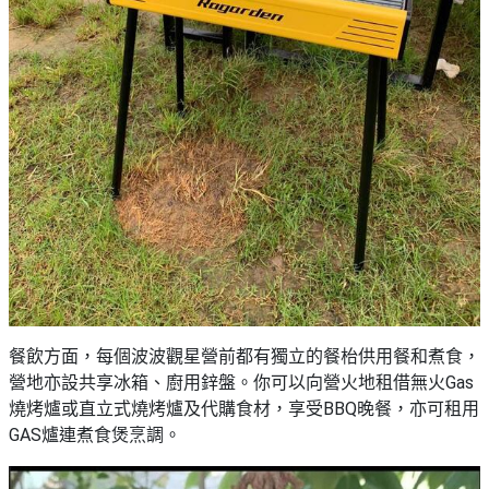
餐飲方面，每個波波觀星營前都有獨立的餐枱供用餐和煮食，
營地亦設共享冰箱、廚用鋅盤。你可以向營火地租借無火Gas
燒烤爐或直立式燒烤爐及代購食材，享受BBQ晚餐，亦可租用
GAS爐連煮食煲烹調。