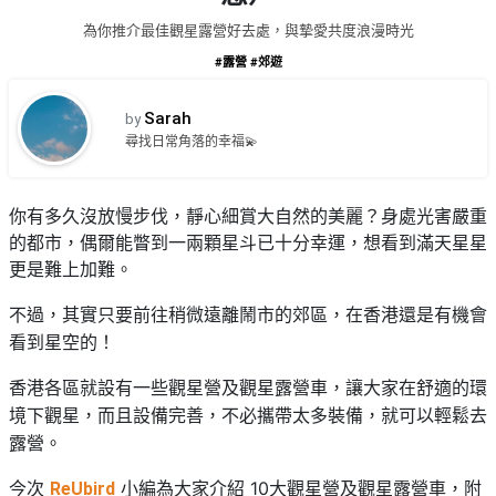
品
禮
為你推介最佳觀星露營好去處，與摯愛共度浪漫時光
物
分
類
#露營
#郊遊
#18
區
Sarah
by
好
活
Party
尋找日常角落的幸福💫
去
動
Room
處
類
到
#Party
你有多久沒放慢步伐，靜心細賞大自然的美麗？身處光害嚴重
型
Room
會
的都市，偶爾能瞥到一兩顆星斗已十分幸運，想看到滿天星星
美
更是難上加難。
#
活
食
搞
影
只要前往稍微遠離鬧市的郊區，在香港還是有機會
不過，其實
動
Party
相
看到星空的！
特
攻
好
色
朋
略
去
觀星營及觀星露營車，讓大家在舒適的環
香港各區就設有一些
蛋
友
處
境下觀星，而且設備完善，不必攜帶太多裝備，就可以輕鬆去
糕
聚
#
露營。
會
會
活
美
花
員
動
今次
食
小編為大家介紹 10大觀星營及觀星露營車，附
ReUbird