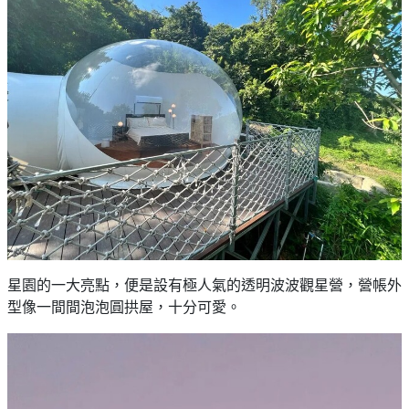
星園的一大亮點，便是設有極人氣的透明波波觀星營，營帳外
型像一間間泡泡圓拱屋，十分可愛。