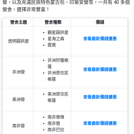
營，以及充滿民族特色蒙古包、印第安營等，一共有 40 多個
野
新
營舍，選擇非常豐富！
餐
奇
玩
#
營舍主題
營舍種類
價錢
樂
沙
體
觀星圓拱屋
灘
星海之森
查看最新價錢優惠
驗
透明圓拱屋
霞賞
#
露
手
營
作
非洲狩獵帳
篷
工
#
查看最新價錢優惠
非洲營
非洲原住民
作
水
帳篷
坊
上
活
美洲原住民
動
戶
查看最新價錢優惠
美洲營
帳篷
外
#
玩
散
樂
南非墩墩
水
南非營
查看最新價錢優惠
餅
南非營
遊
南非巴拉