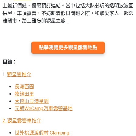
束
慶
計
攻
上最新價錢、優惠預訂連結。當中包括大熱必玩的透明波波圓
及
祝
劃
略
#
拱屋、車頂露營，不妨趁着假日閒暇之際，和摯愛家人一起逃
花
生
親
離鬧市，踏上難忘的觀星之旅！
子
藝
日
好
社
禮
會
去
拍
交
品
員
處
拖
軟
需
點擊瀏覽更多觀星露營地點
訂
件
知
#
企
製
節
目錄：
業/
禮
日
公
物
夾
1.
觀星營推介
#
司
時
聯
結
場
活
間
長洲西園
絡
婚
地
動
神
牧緣田里
我
佈
器
大嶼山貝澳星園
#
們
婚
置
元朗WeCamp汽車露營基地
週
關
禮
用
情
末
於
2.
觀星露營車推介
好
品
侶
我
親
去
心
世外桃源渡假村 Glamping
們
子
處
即