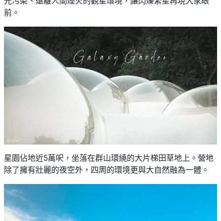
光污染、遠離人間煙火的觀星環境，讓閃爍繁星再現大家眼
前。
星園佔地近5萬呎，坐落在群山環繞的大片梯田草地上。營地
除了擁有壯麗的夜空外，四周的環境更與大自然融為一體。