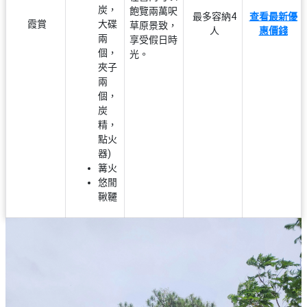
炭，
飽覽兩萬呎
最多容納4
查看最新優
霞賞
大碟
草原景致，
人
惠價錢
兩
享受假日時
個，
光。
夾子
兩
個，
炭
精，
點火
器)
篝火
悠閒
鞦韆