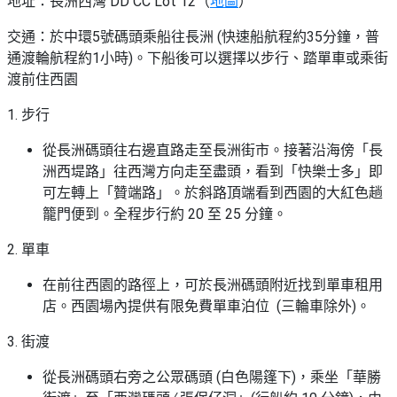
地址：長洲西灣 DD CC Lot 12（
地圖
）
交通：於中環5號碼頭乘船往長洲 (快速船航程約35分鐘，普
通渡輪航程約1小時)。下船後可以選擇以步行、踏單車或乘街
渡前住西園
1. 步行
從長洲碼頭往右邊直路走至長洲街市。接著沿海傍「長
洲西堤路」往西灣方向走至盡頭，看到「快樂士多」即
可左轉上「贊端路」。於斜路頂端看到西園的大紅色趟
籠門便到。全程步行約 20 至 25 分鐘。
2. 單車
在前往西園的路徑上，可於長洲碼頭附近找到單車租用
店。西園場內提供有限免費單車泊位 (三輪車除外)。
3. 街渡
從長洲碼頭右旁之公眾碼頭 (白色陽篷下)，乘坐「華勝