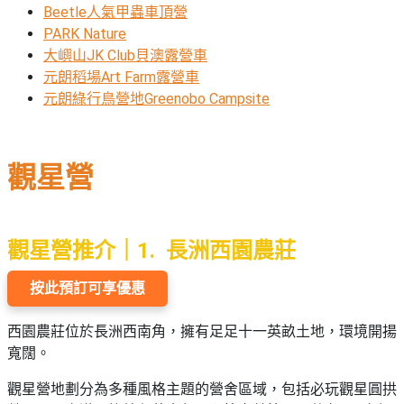
願
Beetle人氣甲蟲車頂營
活
食
清
#
PARK Nature
動
即
單
場
大嶼山JK Club貝澳露營車
煮
地
元朗稻場Art Farm露營車
系
元朗綠行鳥營地Greenobo Campsite
#
列
到
會
聚
會
觀星營
#
及
蛋
拍
糕
拖
觀星營推介｜1. 長洲西園農莊
#
餐
行
廳
山
按此預訂可享優惠
BBQ
#
西園農莊位於長洲西南角，擁有足足十一英畝土地，環境開揚
郊
寬闊。
場
遊
地
觀星營地劃分為多種風格主題的營舍區域，包括必玩觀星圓拱
#