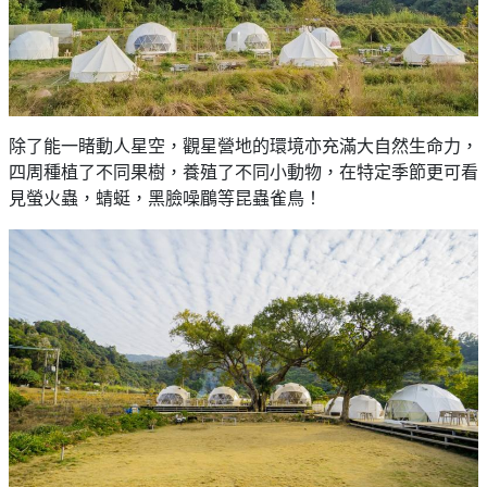
除了能一睹動人星空，觀星營地的環境亦充滿大自然生命力，
四周種植了不同果樹，養殖了不同小動物，在特定季節更可看
見螢火蟲，蜻蜓，黑臉噪鶥等昆蟲雀鳥！