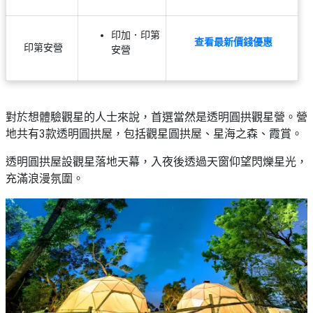
艇
#18
區
出
印加．印第
美
租
查看最新價錢優惠
印第安營
安營
食
對於想體驗觀星的人士來說，首選當然是透明圓拱觀星營。營
地共有3款透明圓拱屋，包括觀星圓拱屋、星海之森、霞賞。
透明圓拱屋設觀星落地天幕，入夜後透過天窗仰望閃爍星光，
充滿浪漫氛圍。