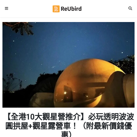
#
繁
生
中
日
EN
#
拍
登
拖
好
入
去
處
註
冊
#
室
內
好
服
【全港10大觀星營推介】必玩透明波波
去
務
處
圓拱屋+觀星露營車！（附最新價錢優
及
產
惠）
#