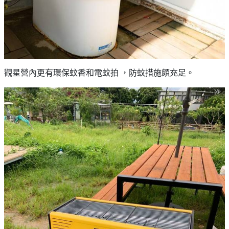
觀星營內更有環保蚊香和電蚊拍 ，防蚊措施頗充足。