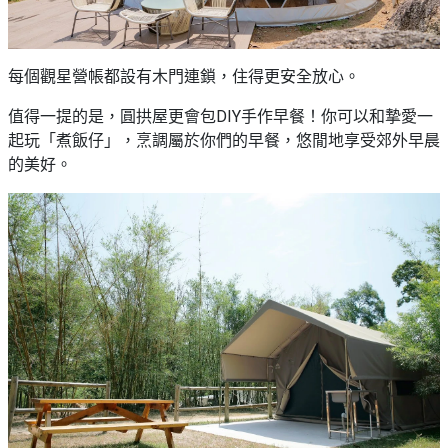
每個觀星營帳都設有木門連鎖，住得更安全放心。
值得一提的是，圓拱屋更會包DIY手作早餐！你可以和摯愛一
起玩「煮飯仔」，烹調屬於你們的早餐，悠閒地享受郊外早晨
的美好。