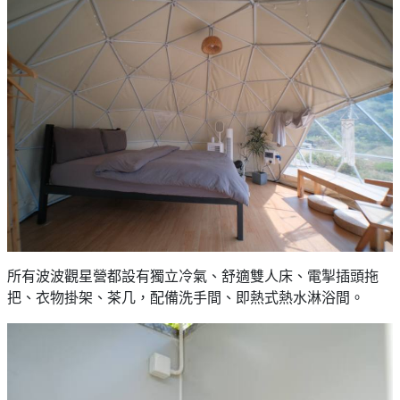
所有波波觀星營都設有獨立冷氣、舒適雙人床、電掣插頭拖
把、衣物掛架、茶几，配備洗手間、即熱式熱水淋浴間。