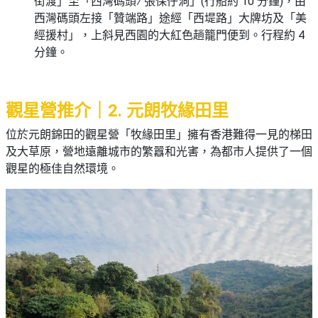
街渡」至「西灣碼頭 ∕ 張保仔洞」(行船約 10 分鐘)，由
西灣碼頭左接「贊端路」途經「西堤路」大牌坊及「美
經援村」，上斜見西園的大紅色趟籠門便到。行程約 4
分鐘。
觀星營推介｜2. 元朗牧緣田里
位於元朗錦田的觀星營「牧緣田里」擁有香港難得一見的梯田
及大草原，營地遠離城市的繁囂和光害，為都市人提供了一個
觀星的極佳自然環境。