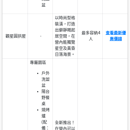
盆
以時尚型格
裝潢，打造
出僻靜嘅起
最多容納4
查看最新優
觀星圓拱屋
-
居空間，在
人
惠價錢
營內能獨覽
星空及黃昏
日落海景。
專屬園區
戶外
洗盥
盆
陽台
野餐
桌
燒烤
爐
(配
全新推出！
備：
在營內可以