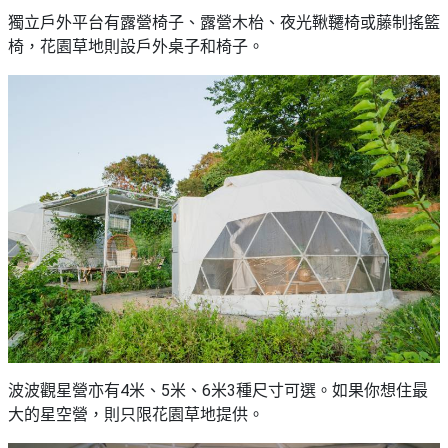
獨立戶外平台有露營椅子、露營木枱、夜光鞦韆椅或藤制搖籃
椅，花園草地則設戶外桌子和椅子。
波波觀星營亦有4米、5米、6米3種尺寸可選。如果你想住最
大的星空營，則只限花園草地提供。