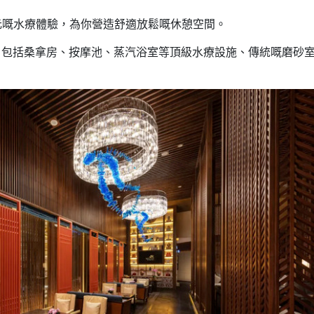
多元嘅水療體驗，為你營造舒適放鬆嘅休憩空間。
，包括桑拿房、按摩池、蒸汽浴室等頂級水療設施、傳統嘅磨砂