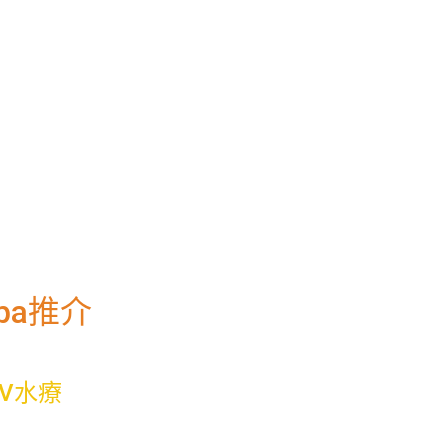
pa推介
人V水療