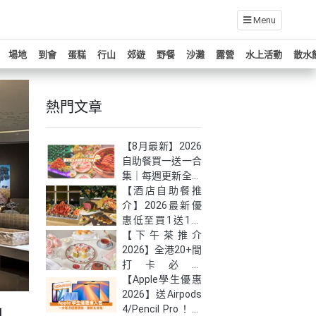
Menu
場地
到會
蛋糕
行山
郊遊
野餐
沙灘
露營
水上活動
散水
熱門文章
【8月最新】2026
自助餐買一送一合
集｜每週更新全港
自助餐快閃優惠！
【酒店自助餐推
介】2026最新優
惠低至買1送1！
嚴選全港27大必
【下午茶推介
食高質自助餐
2026】全港20+間
打卡必試
Afternoon Tea｜
【Apple學生優惠
低至半價！(持續
2026】送Airpods
」
更新）
4/Pencil Pro！最