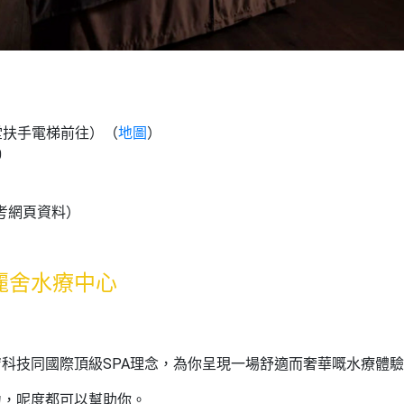
堂扶手電梯前往）（
地圖
）
0
考網頁資料）
人 麗舍水療中心
科技同國際頂級SPA理念，為你呈現一場舒適而奢華嘅水療體
力，呢度都可以幫助你。