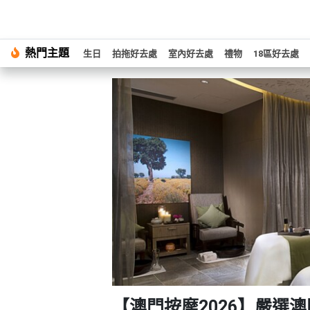
#
熱門主題
繁
生日
拍拖好去處
室內好去處
禮物
18區好去處
生
中
日
EN
#
拍
登
拖
好
入
去
處
註
冊
#
室
內
好
服
去
務
處
及
產
#
【澳門按摩2026】嚴選