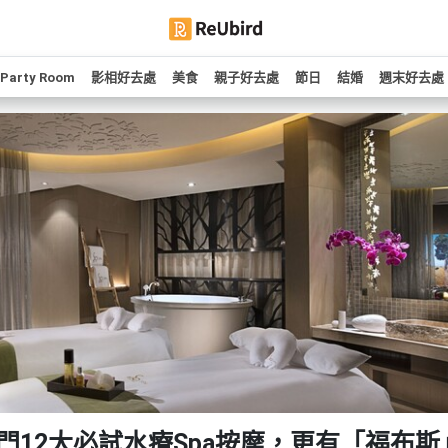
Party Room
影相好去處
美食
親子好去處
節日
結婚
週末好去處
澳門12大必試水療Spa按摩，更有「福布斯