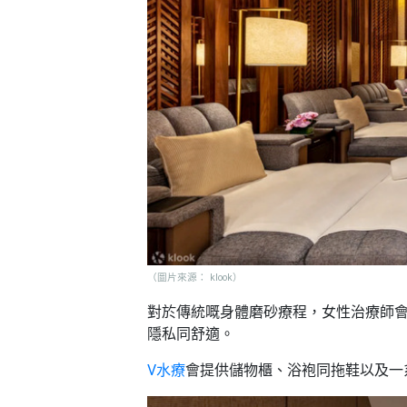
艇
#18
區
出
美
租
食
（圖片來源： klook）
對於傳統嘅身體磨砂療程，女性治療師
隱私同舒適。
V水療
會提供儲物櫃、浴袍同拖鞋以及一