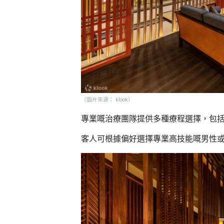
野
新
餐
奇
玩
#
樂
沙
體
灘
驗
#
露
手
營
作
（圖片來源： klook）
工
#
專業嘅治療團隊提供多種療程選擇，包
作
水
坊
上
客人可根據偏好選擇專業高技能嘅男性
活
動
戶
外
#
玩
散
樂
水
餅
遊