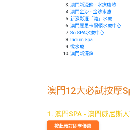
束
慶
計
攻
澳門新濠鋒 - 水療康體
及
祝
劃
略
#
澳門金沙 - 金沙水療
花
生
親
新濠影滙「漣」水療
子
藝
日
澳門麗思卡爾頓水療中心
好
社
禮
會
So SPA水療中心
去
拍
交
品
員
處
Iridium Spa
拖
軟
需
悅水療
訂
件
知
#
澳門新濠鋒
企
製
節
業/
禮
日
公
物
夾
#
司
時
聯
結
場
活
間
絡
婚
澳門12大必試按摩S
地
動
神
我
佈
器
#
們
婚
置
週
關
禮
用
情
末
1. 澳門SPA - 澳門威尼斯
於
好
品
侶
我
親
去
心
按此預訂即享優惠
們
子
處
即