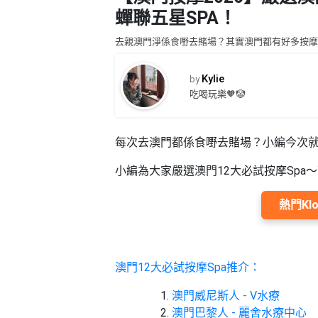
品
禮
蟬聯五星SPA！
物
分
類
去親澳門淨係食嘢去賭場？其實澳門都有好多按摩
#18
區
Kylie
好
by
活
Party
去
吃喝玩樂🧡🤡
動
Room
處
類
到
#Party
型
每次去澳門都係食嘢去賭場？小編今次就
Room
會
小編為大家嚴選澳門12大必試按摩Sp
美
#
活
食
搞
影
熱門Kl
動
Party
相
特
攻
好
色
朋
略
去
蛋
友
處
澳門12大必試按摩Spa推介：
糕
聚
#
會
會
活
澳門威尼斯人 - V水療
美
花
員
動
食
澳門巴黎人 - 麗舍水療中心