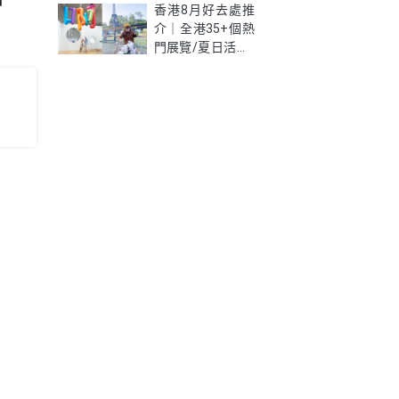
新學生優惠價錢、
香港8月好去處推
限制及資格懶人包
介｜全港35+個熱
門展覽/夏日活動/
室內好去處一次
睇！