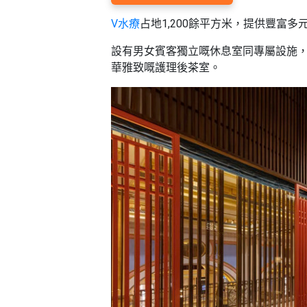
願
活
食
清
#
V水療
占地1,200餘平方米，提供豐富
動
即
單
場
煮
設有男女賓客獨立嘅休息室同專屬設施
地
系
華雅致嘅護理後茶室。
#
列
到
會
聚
會
#
及
蛋
拍
糕
拖
#
餐
行
廳
山
BBQ
#
郊
場
遊
地
#