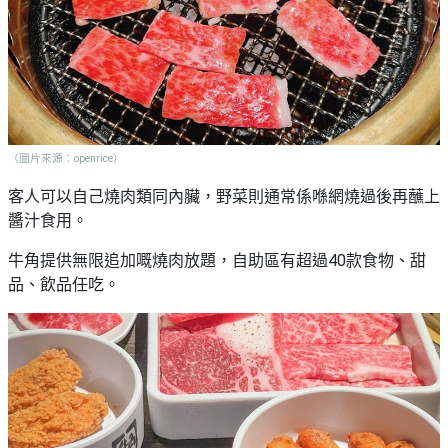
（圖片來源：openrice）
客人可以自己燒肉類同內臟，野菜則通常係喺網燒過後再蘸上
醬汁食用。
牛角提供無限追加嘅燒肉放題，自助區有超過40款食物、甜
品、飲品任吃。