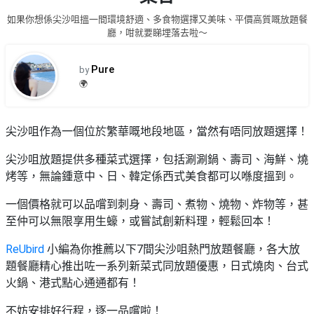
品
禮
如果你想係尖沙咀搵一間環境舒適、多食物選擇又美味、平價高質嘅放題餐
物
分
廳，咁就要睇埋落去啦～
類
#18
區
Pure
by
好
🌍
活
Party
去
動
Room
處
類
尖沙咀作為一個位於繁華嘅地段地區，當然有唔同放題選擇！
到
#Party
型
Room
會
尖沙咀放題提供多種菜式選擇，包括涮涮鍋、壽司、海鮮、燒
美
烤等，無論鍾意中、日、韓定係西式美食都可以喺度搵到。
#
活
食
搞
影
動
Party
一個價格就可以品嚐到刺身、壽司、煮物、燒物、炸物等，
甚
相
特
攻
至仲可以無限享用生蠔，或嘗試創新料理，輕鬆回本！
好
色
朋
略
去
ReUbird
小編為你推薦以下7間尖沙咀熱門放題餐廳，各大放
蛋
友
處
題餐廳精心推出咗一系列新菜式同放題優惠，日式燒肉、台式
糕
聚
#
火鍋、港式點心通通都有！
會
會
活
美
花
員
動
食
不妨安排好行程，逐一品嚐啦！