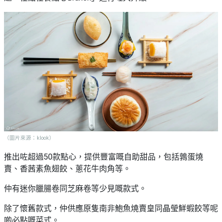
（圖片來源：klook）
推出咗超過50款點心，提供豐富嘅自助甜品，包括鶉蛋燒
賣、香茜素魚翅餃、蔥花牛肉角等。
仲有迷你臘腸卷同芝麻卷等少見嘅款式。
除了懷舊款式，仲供應原隻南非鮑魚燒賣皇同晶瑩鮮蝦餃等呢
啲必點嘅菜式。