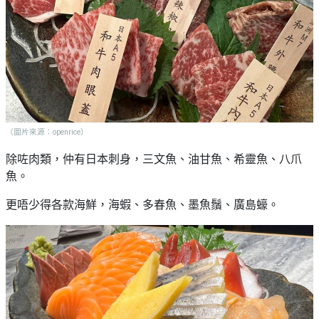
艇
#18
區
出
美
租
食
（圖片來源：openrice）
除咗肉類，仲有日本刺身，三文魚、油甘魚、希靈魚、八爪
魚。
更唔少得各款海鮮，海蝦、多春魚、墨魚鬚、廣島蠔。