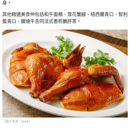
身。
其他精選美食仲包括和牛面頰、雪花蟹腳、紐西蘭青口、智利
藍青口、鹽燒牛舌同法式香煎鵝肝等。
（圖片來源：klook）