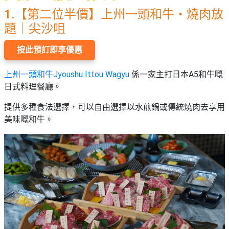
願
活
食
1.【第二位半價】上州一頭和牛・燒肉放
清
#
動
即
單
題｜尖沙咀
場
煮
地
系
按此預訂即享優惠
#
列
到
上州一頭和牛Jyoushu Ittou Wagyu
係一家主打日本A5和牛嘅
會
聚
日式料理餐廳。
會
#
提供多種食法選擇，可以自由選擇以水煎鍋或傳統燒肉去享用
及
蛋
美味嘅和牛。
拍
糕
拖
#
餐
行
廳
山
BBQ
#
郊
場
遊
地
#