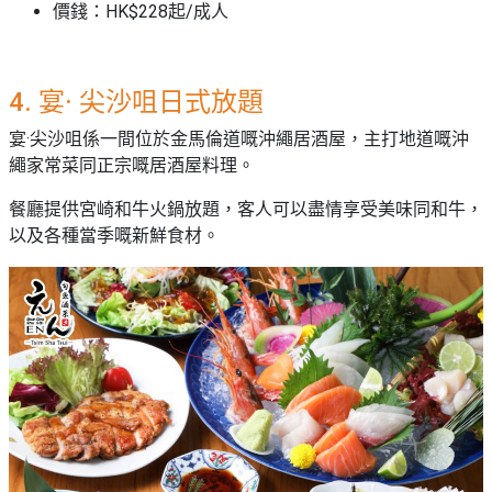
價錢：HK$228起/成人
4. 宴· 尖沙咀日式放題
宴·尖沙咀係一間位於金馬倫道嘅沖繩居酒屋，主打地道嘅沖
繩家常菜同正宗嘅居酒屋料理。
餐廳提供宮崎和牛火鍋放題，客人可以盡情享受美味同和牛，
以及各種當季嘅新鮮食材。