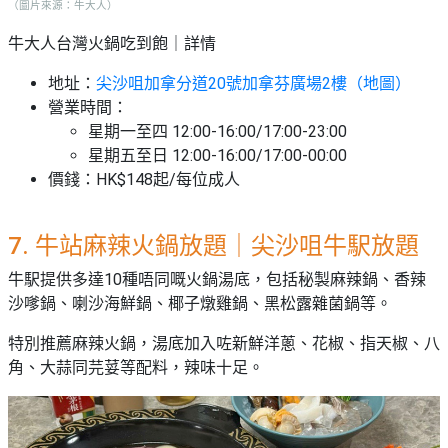
（圖片來源：牛大人）
牛大人台灣火鍋吃到飽｜詳情
地址：
尖沙咀加拿分道20號加拿芬廣場2樓（地圖）
營業時間：
星期一至四 12:00-16:00/17:00-23:00
星期五至日 12:00-16:00/17:00-00:00
價錢：HK$148起/每位成人
7. 牛站麻辣火鍋放題｜尖沙咀牛駅放題
牛駅提供多達10種唔同嘅火鍋湯底，包括秘製麻辣鍋、香辣
沙嗲鍋、喇沙海鮮鍋、椰子燉雞鍋、黑松露雜菌鍋等。
特別推薦麻辣火鍋，湯底加入咗新鮮洋蔥、花椒、指天椒、八
角、大蒜同芫荽等配料，辣味十足。