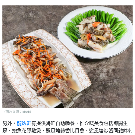
（圖片來源：klook）
另外，
龍逸軒
有提供海鮮自助晚餐，推介嘅美食包括即開生
蠔、鮑魚花膠雞煲、避風塘蒜香比目魚、避風塘炒蟹同雜綿刺