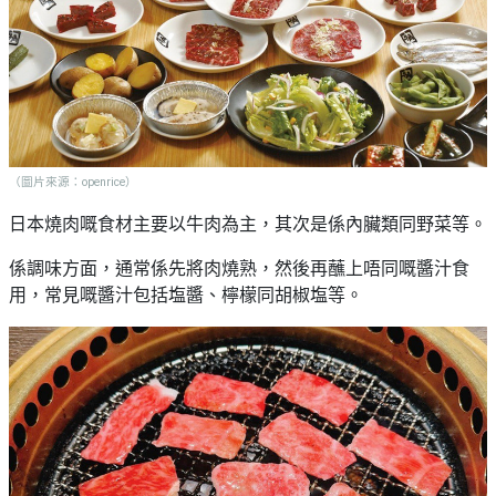
（圖片來源：openrice）
日本燒肉嘅食材主要以牛肉為主，其次是係內臟類同野菜等。
係調味方面，通常係先將肉燒熟，然後再蘸上唔同嘅醬汁食
用，常見嘅醬汁包括塩醬、檸檬同胡椒塩等。