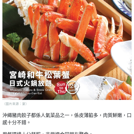
（圖片來源：宴）
沖繩豬肉餃子都係人氣菜品之一，係皮薄餡多，肉質鮮嫩，口
感十分不錯。