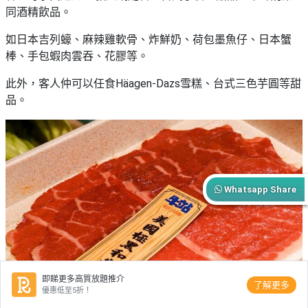
同酒精飲品。
如日本吉列蠔、麻辣雞軟骨、炸鮮奶、荷包墨魚仔、日本蟹
棒、手包蝦肉雲吞、花膠等。
此外，客人仲可以任食Häagen-Dazs雪糕、台式三色芋圓等甜
品。
Whatsapp Share
即睇更多高質放題推介
了解更多
優惠低至5折！