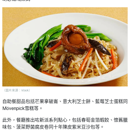
（圖片來源：klook）
自助餐甜品包括芒果拿破崙、意大利芝士餅、藍莓芝士蛋糕同
Mövenpick雪糕等。
此外，餐廳推出咗新派系列點心，包括春筍金箔蝦餃、懷舊臘
味包、菠菜野菌腐皮卷同十年陳皮紫米豆沙包等。