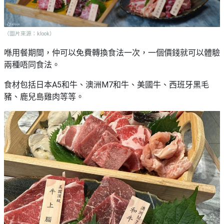
野
新
餐
奇
玩
（圖片來源：klook）
#
樂
沙
喺用餐期間，仲可以免費轉換食法一次，一個價錢就可以體驗
體
灘
兩種唔同食法。
驗
#
食材包括日本A5和牛、澳洲M7和牛、美國牛、西班牙黑毛
露
手
豬、鹿兒島雞肉等等。
營
作
工
#
作
水
坊
上
活
動
戶
外
#
玩
散
樂
水
餅
遊