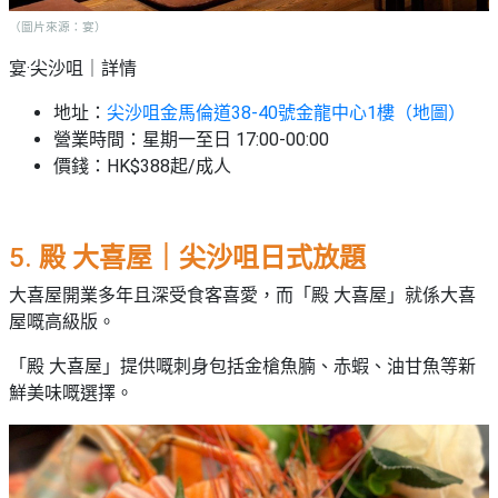
（圖片來源：宴）
宴·尖沙咀｜詳情
地址：
尖沙咀金馬倫道38-40號金龍中心1樓（地圖）
營業時間：星期一至日 17:00-00:00
價錢：HK$388起/成人
5.
殿 大喜屋｜尖沙咀日式放題
大喜屋開業多年且深受食客喜愛，而「殿 大喜屋」就係大喜
屋嘅高級版。
「殿 大喜屋」提供嘅刺身包括金槍魚腩、赤蝦、油甘魚等新
鮮美味嘅選擇。