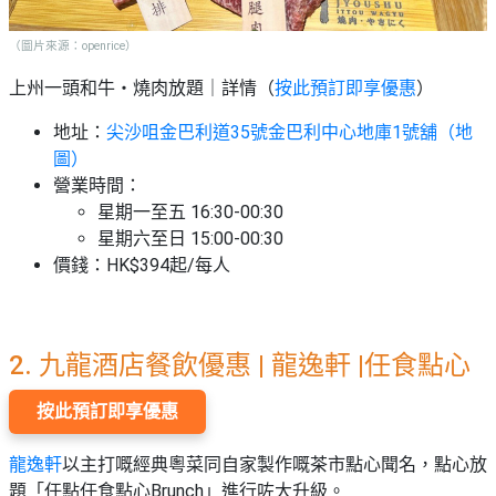
（圖片來源：openrice）
上州一頭和牛・燒肉放題｜詳情（
按此預訂即享優惠
）
地址：
尖沙咀金巴利道35號金巴利中心地庫1號舖（地
圖）
營業時間：
星期一至五 16:30-00:30
星期六至日 15:00-00:30
價錢：HK$394起/每人
2. 九龍酒店餐飲優惠 | 龍逸軒
|任食點心
按此預訂即享優惠
龍逸軒
以主打嘅經典粵菜同自家製作嘅茶市點心聞名，點心放
題「任點任食點心Brunch」進行咗大升級。