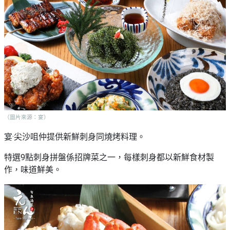
（圖片來源：宴）
宴·尖沙咀仲提供新鮮刺身同燒烤料理。
特選9點刺身拼盤係招牌菜之一，每樣刺身都以新鮮食材製
作，味道鮮美。