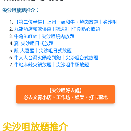
束
慶
計
攻
及
祝
劃
略
#
尖沙咀放題推介：
花
生
親
子
藝
日
【第二位半價】上州一頭和牛・燒肉放題｜尖沙咀
好
社
禮
會
九龍酒店餐飲優惠 | 龍逸軒
|任食點心放題
去
拍
交
品
員
牛角Buffet｜尖沙咀燒肉放題
處
拖
軟
需
宴· 尖沙咀日式放題
訂
件
知
殿 大喜屋｜尖沙咀日式放題
#
企
製
節
牛大人台灣火鍋吃到飽｜尖沙咀台式放題
業/
禮
日
牛站麻辣火鍋放題｜尖沙咀牛駅放題
公
物
夾
#
司
時
聯
結
場
活
間
絡
婚
地
動
神
【尖沙咀好去處】
我
佈
器
必去文青小店、工作坊、娛樂、打卡聖地
#
們
婚
置
週
關
禮
用
情
末
於
好
品
侶
我
親
去
尖沙咀放題推介
心
們
子
處
即