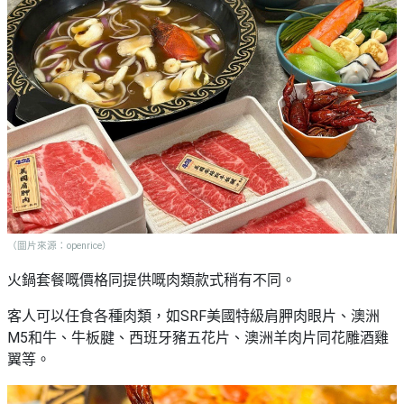
（圖片來源：openrice）
火鍋套餐嘅價格同提供嘅肉類款式稍有不同。
客人可以任食各種肉類，如SRF美國特級肩胛肉眼片、澳洲
M5和牛、牛板腱、西班牙豬五花片、澳洲羊肉片同花雕酒雞
翼等。