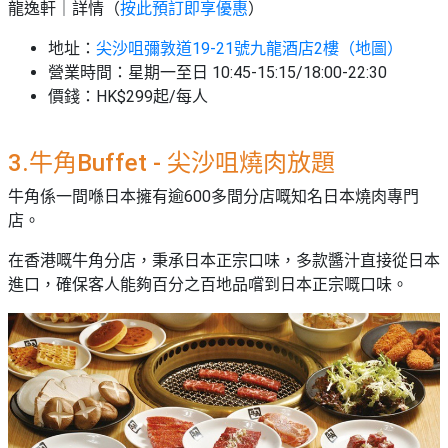
龍逸軒｜詳情（
按此預訂即享優惠
）
地址：
尖沙咀彌敦道19-21號九龍酒店2樓（地圖）
營業時間：星期一至日 10:45-15:15/18:00-22:30
價錢：HK$299起/每人
3.牛角Buffet
- 尖沙咀燒肉放題
牛角係一間喺日本擁有逾600多間分店嘅知名日本燒肉專門
店。
在香港嘅牛角分店，秉承日本正宗口味，多款醬汁直接從日本
進口，確保客人能夠百分之百地品嚐到日本正宗嘅口味。