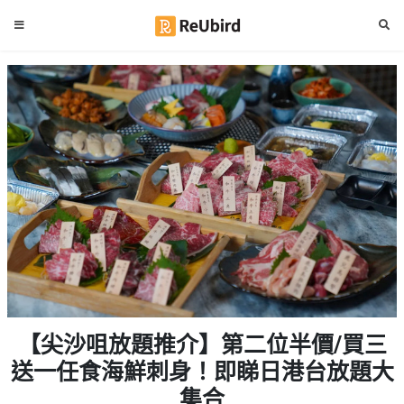
#
繁
生
中
日
EN
#
拍
登
拖
好
入
去
處
註
冊
#
室
內
好
服
【尖沙咀放題推介】第二位半價/買三
去
務
處
送一任食海鮮刺身！即睇日港台放題大
及
產
集合
#