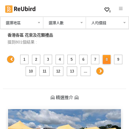
0
選擇地區
選擇人數
人均價錢
繁
香港各區 花束及花類禮品
中
搵到801個結果 :
EN
1
2
3
4
5
6
7
8
9
登
10
11
12
13
...
入
註
冊
🤗 精選推介 🤗
服
務