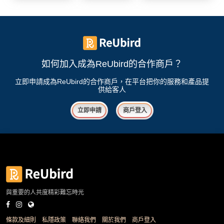
花
員
動
束
慶
計
攻
及
祝
劃
略
花
生
藝
日
如何加入成為ReUbird的合作商戶？
社
禮
會
拍
交
品
員
立即申請成為ReUbird的合作商戶，在平台把你的服務和產品提
供給客人
拖
軟
需
訂
件
知
立即申請
商戶登入
企
製
業/
禮
公
物
夾
司
時
聯
場
活
間
絡
地
動
神
我
佈
器
們
與重要的人共度精彩難忘時光
婚
置
關
禮
用
情
於
條款及細則
私隱政策
聯絡我們
關於我們
商戶登入
品
侶