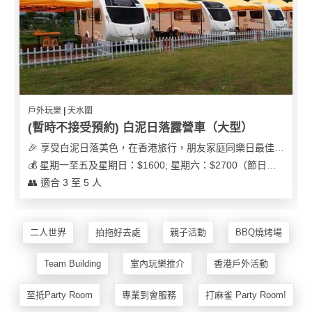
及
產
品
分
類
戶外玩樂 | 天水圍
活
Party
(暫時不接受預約) 白泥日落露營車（大型）
動
Room
🎉 享受白泥日落美色，在香港旅行，朋友家庭同樂日最佳之選
類
到
型
💰 星期一至五及星期日：$1600; 星期六：$2700（節日可能會有浮動）
會
👥 適合 3 至 5 人
美
活
食
搞
動
Party
二人世界
拍拖好去處
親子活動
BBQ燒烤場
特
攻
色
朋
略
Team Building
室內玩樂推介
香港戶外活動
蛋
友
糕
聚
至抵Party Room
專業到會服務
打麻雀 Party Room!
會
會
活