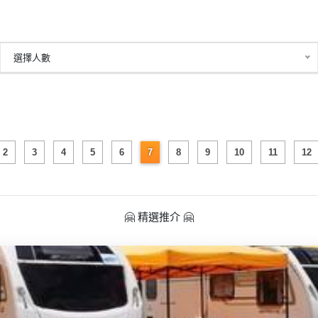
選擇人數
2
3
4
5
6
7
8
9
10
11
12
🤗 精選推介 🤗