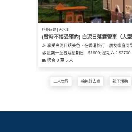
及
產
品
分
類
戶外玩樂 | 天水圍
(暫時不接受預約) 白泥日落露營車（大
🎉 享受白泥日落美色，在香港旅行，朋友家庭同
活
Party
💰 星期一至五及星期日：$1600; 星期六：$27
動
Room
👥 適合 3 至 5 人
類
到
型
會
二人世界
拍拖好去處
親子活動
美
活
食
搞
動
Party
特
攻
色
朋
略
蛋
友
糕
聚
會
會
活