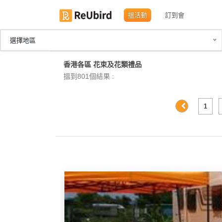
搵活動
訂到會
選擇地區
繁
香港各區 花束及花類禮品
中
搵到801個結果 :
EN
1
登
入
註
冊
服
務