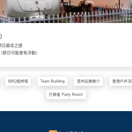
型）
樂日最佳之選
00（節日可能會有浮動）
BBQ燒烤場
Team Building
室內玩樂推介
香港戶外活
打麻雀 Party Room!