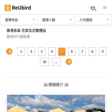
0
選擇地區
選擇人數
人均價錢
繁
香港各區 花束及花類禮品
中
搵到801個結果 :
EN
1
2
3
4
5
6
7
8
9
登
10
...
入
註
冊
🤗 精選推介 🤗
服
務