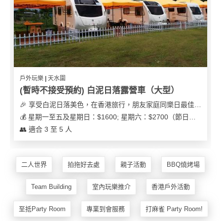
及
產
品
分
類
戶外玩樂 | 天水圍
活
Party
(暫時不接受預約) 白泥日落露營車（大型）
動
Room
🎉 享受白泥日落美色，在香港旅行，朋友家庭同樂日最佳之選
類
到
型
💰 星期一至五及星期日：$1600; 星期六：$2700（節日可能會有浮動）
會
👥 適合 3 至 5 人
美
活
食
搞
動
Party
二人世界
拍拖好去處
親子活動
BBQ燒烤場
特
攻
色
朋
略
Team Building
室內玩樂推介
香港戶外活動
蛋
友
糕
聚
至抵Party Room
專業到會服務
打麻雀 Party Room!
會
會
活