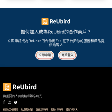
花
員
動
束
慶
計
攻
及
祝
劃
略
花
生
藝
日
如何加入成為ReUbird的合作商戶？
社
禮
會
拍
交
品
員
立即申請成為ReUbird的合作商戶，在平台把你的服務和產品提
供給客人
拖
軟
需
訂
件
知
立即申請
商戶登入
企
製
業/
禮
公
物
夾
司
時
聯
場
活
間
絡
地
動
神
我
佈
器
們
與重要的人共度精彩難忘時光
婚
置
關
禮
用
情
於
條款及細則
私隱政策
聯絡我們
關於我們
商戶登入
品
侶