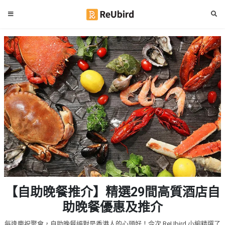
#
繁
生
中
日
EN
#
拍
登
拖
好
入
去
處
註
冊
#
室
內
好
服
【自助晚餐推介】精選29間高質酒店自
去
務
處
助晚餐優惠及推介
及
產
#
每逢慶祝聚會，自助晚餐絕對是香港人的心頭好！今次 ReUbird 小編精選了