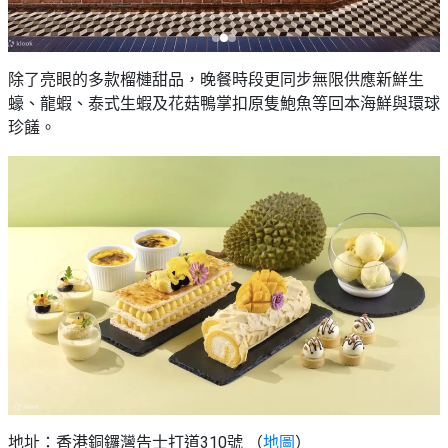
除了亮眼的多款榴槤甜品，晚餐時段更同步無限供應新鮮生
蠔、龍蝦、泰式生蝦及花菇鴨掌扣原隻鮑魚等回本海鮮與環球
珍饈。
地址：香港銅鑼灣告士打道310號 （
地圖
）