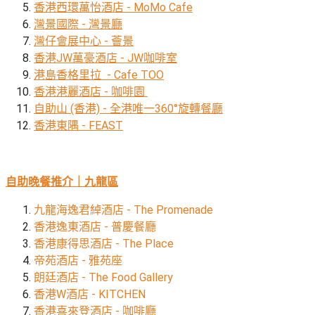
香港西環萬怡酒店 - MoMo Cafe
野
新
餐
灣景國際 - 灣景廳
奇
灣仔會展中心 - 薈景
玩
#
香港JW萬豪酒店 - JW咖啡室
樂
沙
港島香格里拉 - Cafe TOO
體
灘
香港港麗酒店 - 咖啡園
驗
#
自助山 (香港) - 全港唯一360°旋轉餐廳
露
手
香港東隅 - FEAST
營
作
工
#
作
水
自助晚餐推介｜九龍區
坊
上
活
九龍海逸君綽酒店 - The Promenade
動
戶
香港逸東酒店 - 普慶餐廳
外
香港康得思酒店 - The Place
#
玩
帝苑酒店 - 雅苑座
散
樂
朗廷酒店 - The Food Gallery
水
香港W酒店 - KITCHEN
餅
遊
香港喜來登酒店 - 咖啡廳