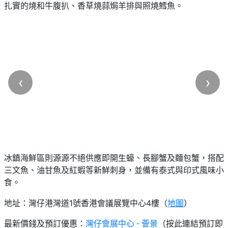
扎實的燒和牛腹扒、香草燒蒜焗羊排與照燒鱈魚。
‹
›
冰鎮海鮮區則源源不絕供應即開生蠔、長腳蟹及麵包蟹，搭配
三文魚、油甘魚及紅蝦等新鮮刺身，並備有泰式與印式風味小
食。
地址：灣仔港灣道1號香港會議展覽中心4樓（
）
地圖
最新價錢及預訂優惠：
灣仔會展中心 - 薈景
（按此連結預訂即