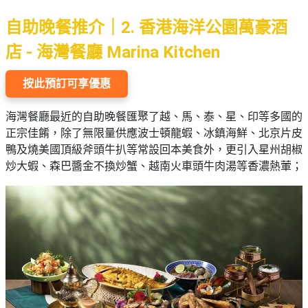
自助晚餐推介｜2. 香港海洋公園萬豪酒
店 - 海灣餐廳 Marina Kitchen
按此預訂可享優惠
海灣餐廳最近的自助晚餐匯聚了越、馬、泰、星、印等多國的
正宗佳餚，除了無限量供應波士頓龍蝦、冰鎮海鮮、北京片皮
鴨及燒美國頂級斧頭牛扒等常設回本美食外，更引入星州胡椒
炒大蝦、森巴醬金不換炒蟹、越南火車頭牛肉湯等香濃熱葷；