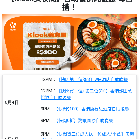
束
慶
計
攻
搶！
及
祝
劃
略
#
花
生
親
子
藝
日
好
社
禮
會
去
拍
交
品
員
處
拖
軟
需
訂
件
知
#
企
製
節
業/
禮
日
公
物
夾
#
司
12PM：
【
快閃第二位$88】WM酒店自助晚餐
時
聯
結
場
活
間
12PM：
【快閃買一位+第二位$10】香港沙田萬
絡
婚
地
動
神
怡酒店自助晚餐
我
佈
8月4日
器
#
們
婚
9PM：
【快閃$100】香港康得思酒店自助晚餐
置
週
關
禮
用
情
末
9PM：
【快閃6折】灣景國際自助晚餐
於
好
品
侶
我
親
去
心
9PM：
【快閃買二位成人送一位成人/小童】美麗
們
子
處
即