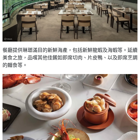
餐廳提供琳瑯滿目的新鮮海產，包括新鮮龍蝦及海蝦等。延續
美食之旅，品嚐其他佳餚如即席切肉、片皮鴨、以及即席烹調
的麵食等。