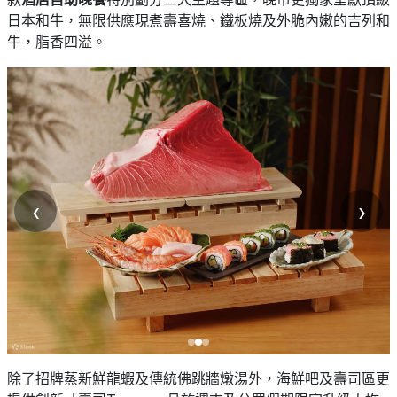
日本和牛，無限供應現煮壽喜燒、鐵板燒及外脆內嫩的吉列和
牛，脂香四溢。
‹
›
除了招牌蒸新鮮龍蝦及傳統佛跳牆燉湯外，海鮮吧及壽司區更