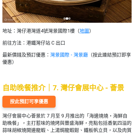
地址：灣仔港灣道4號灣景國際1樓（
地圖
）
前往方法：港鐵灣仔站 C 出口
最新價錢及預訂優惠：
灣景國際 - 灣景廳
（按此連結預訂即享
優惠）
自助晚餐推介｜7. 灣仔會展中心 - 薈景
按此預訂可享優惠
灣仔會展中心薈景於 7 月至 9 月推出的「海邊燒燒・海鮮自
助晚餐」，主打惹味的燒烤與豐盛海鮮，亮點包括香氣四溢的
蒜味胡椒燒開邊龍蝦、上湯焗龍蝦鉗、鐵板帆立貝，以及肉質