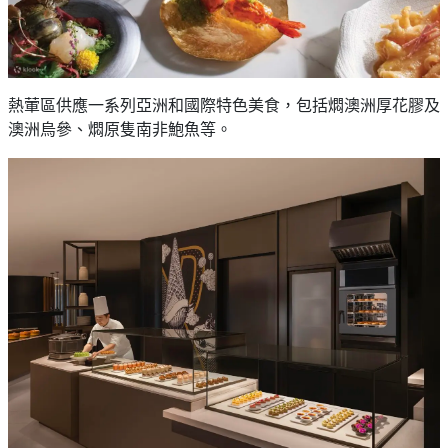
熱葷區供應一系列亞洲和國際特色美食，包括燜澳洲厚花膠及
澳洲烏參、燜原隻南非鮑魚等。