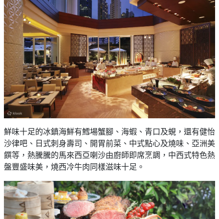
鮮味十足的冰鎮海鮮有鱈場蟹腳、海蝦、青口及蜆，還有健怡
沙律吧、日式刺身壽司、開胃前菜、中式點心及燒味、亞洲美
饌等，熱騰騰的馬來西亞喇沙由廚師即席烹調，中西式特色熱
盤豐盛味美，燒西冷牛肉同樣滋味十足。