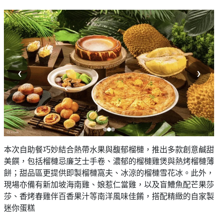
‹
›
本次自助餐巧妙結合熱帶水果與馥郁榴槤，推出多款創意鹹甜
美饌，包括榴槤忌廉芝士手卷、濃郁的榴槤雞煲與熱烤榴槤薄
餅；甜品區更提供即製榴槤窩夫、冰涼的榴槤雪花冰。此外，
現場亦備有新加坡海南雞、娘惹仁當雞，以及盲鰽魚配芒果莎
莎、香烤春雞伴百香果汁等南洋風味佳餚，搭配精緻的自家製
迷你蛋糕