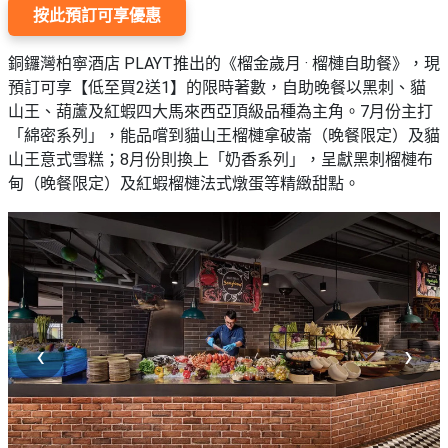
按此預訂可享優惠
銅鑼灣柏寧酒店 PLAYT推出的《榴金歲月 · 榴槤自助餐》，現
預訂可享【低至買2送1】的限時著數，自助晚餐以黑刺、貓
山王、葫蘆及紅蝦四大馬來西亞頂級品種為主角。7月份主打
「綿密系列」，能品嚐到貓山王榴槤拿破崙（晚餐限定）及貓
山王意式雪糕；8月份則換上「奶香系列」，呈獻黑刺榴槤布
甸（晚餐限定）及紅蝦榴槤法式燉蛋等精緻甜點。
‹
›