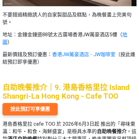
不要錯過精緻誘人的自家製甜品及糕點，為晚餐畫上完美句
號。
地址：金鐘金鐘道88號太古廣場香港JW萬豪酒店5樓（
地
圖
）
最新價錢及預訂優惠：
香港JW萬豪酒店 - JW咖啡室
（按此連
結預訂即享優惠）
自助晚餐推介｜9. 港島香格里拉 Island
Shangri-La Hong Kong - Cafe TOO
按此預訂可享優惠
港島香格里拉 cafe TOO 於 2026年6月3日起 推出的「尋味東
瀛：和牛・和食・海鮮盛宴」是極具水準的
自助晚餐推介
。這
款
酒店自助晚餐
特別劃分三大主題專區，晚市更獨家呈獻頂級