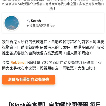
品
禮
29間酒店自助晚餐推介及優惠，有助大家尋找心水之選，與親朋好友大飽口
物
分
腹！
類
#18
Sarah
by
區
尋找日常角落的幸福💫
好
活
Party
去
動
Room
處
類
談到香港人所愛的餐飲選擇，自助晚餐可謂名列前茅。每逢慶
到
#Party
型
祝聚會，自助晚餐絕對是香港人的心頭好！香港多間酒店時常
Room
會
推出各式各樣的自助晚餐方案及優惠，讓人目不暇給。
美
#
今次
ReUbird
小編精選了29間酒店自助晚餐推介及優惠，有
活
食
搞
影
助大家尋找心水之選，與親朋好友一同歡聚，大飽口腹！
動
Party
相
特
攻
好
色
朋
瀏覽所有最新自助餐優惠
略
去
蛋
友
處
糕
聚
#
會
會
活
美
花
員
動
【Klook美食周】自助餐快閃優惠 每日
食