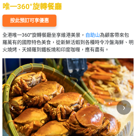
唯一360°旋轉餐廳
按此預訂可享優惠
全港唯一360°旋轉餐廳坐享維港美景，
自助山
為顧客帶來包
羅萬有的國際特色美食，從新鮮活蝦到各種時令冷盤海鮮、明
火燒烤、天婦羅到鐵板燒和印度咖喱，應有盡有。
‹
›