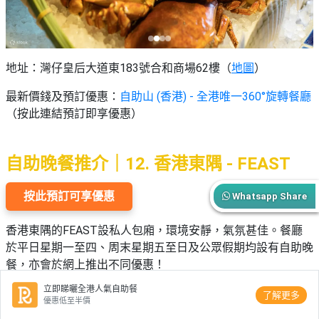
地址：灣仔皇后大道東183號合和商場62樓（
地圖
）
最新價錢及預訂優惠：
自助山 (香港) - 全港唯一360°旋轉餐廳
（按此連結預訂即享優惠）
自助晚餐推介｜12. 香港東隅 - FEAST
按此預訂可享優惠
Whatsapp Share
香港東隅的FEAST設私人包廂，環境安靜，氣氛甚佳。餐廳
於平日星期一至四、周末星期五至日及公眾假期均設有自助晚
餐，亦會於網上推出不同優惠！
立即睇曬全港人氣自助餐
了解更多
優惠低至半價