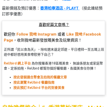
最新價錢及預訂優惠：
香港柏寧酒店 - PLAYT
（按此連結預
訂即享優惠）
喜歡呢篇文章嗎？
歡迎你
或者
Follow 我哋 Instagram
Like 我哋 Facebook
，收到我哋最新發放嘅美食及玩樂資訊！
Page
正所謂
「
民以食為天
」，
除咗週末遠足郊遊，平日禮拜一至五嘅上班
途中都好想用美食嚟慰勞下自己？
ReUbird 網上平台
為你搜羅香港18區嘅美食， 無論係朋友或家庭聚
會，定係拍拖，ReUbird 都幫你搵好曬餐廳，各國美食任你揀！
按此發掘適合聚會及拍拖的餐廳文章
按此瀏覽 ReUbird 餐廳指南
按此預訂 ReUbird 平台的到會美食