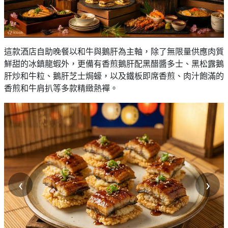
這款酒店自助晚餐以和牛與鵝肝為主軸，除了無限量供應肉質
鮮甜的冰鎮龍蝦外，更備有香煎鵝肝配黑醋醬多士、黑松露鵝
肝炒和牛粒、鵝肝芝士焗蠔，以及鐵板即席香煎、肉汁飽滿的
香煎和牛肩扒等多款精緻熱襌。
‹
›