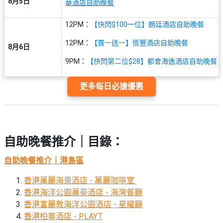
願
8月5日
華酒店自助晚餐
活
食
清
#
動
即
單
12PM：
【快閃$100一位】朗廷酒店自助晚餐
場
煮
地
12PM：
【買一送一】恆豐酒店自助晚餐
系
8月6日
#
列
9PM：
【快閃第二位$28】都會海逸酒店自助晚餐
到
會
聚
更多每日必搶優惠
會
#
及
蛋
拍
糕
拖
#
自助晚餐推介｜目錄：
餐
行
廳
山
自助晚餐推介｜港島區
BBQ
#
香港萬麗海景酒店 - 萬麗咖啡室
郊
香港海洋公園萬豪酒店 - 海灣餐廳
場
遊
香港富麗敦海洋公園酒店 - 星耀廳
地
香港柏寧酒店 - PLAYT
#