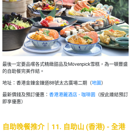
最後一定要品嚐各式精緻甜品及Mövenpick雪糕，為一頓豐盛
的自助餐完美作結。
地址：香港金鐘金鐘道88號太古廣場二期（
地圖
）
最新價錢及預訂優惠：
香港港麗酒店 - 咖啡園
（按此連結預訂
即享優惠）
自助晚餐推介｜11. 自助山 (香港) - 全港