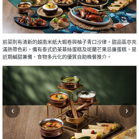
前菜則有清新的越南米紙大蝦卷與柚子青口沙律。甜品區亦充
滿熱帶色彩，備有泰式奶茶慕絲蛋糕及斑蘭芒果忌廉蛋糕，是
近期鹹甜兼備、食物多元化的優質自助晚餐推介。
‹
›