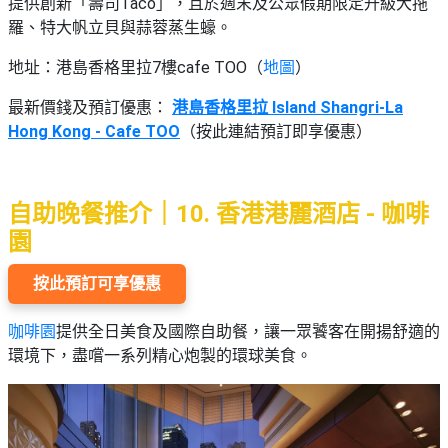
提供創新「壽司Taco」，且於週末及公眾假期限定升級大拖
羅、特大帆立貝與蒜蓉蒸生蠔。
地址：港島香格里拉7樓cafe TOO（
地圖
）
最新價錢及預訂優惠：
港島香格里拉 Island Shangri-La
Hong Kong - Cafe TOO
（按此連結預訂即享優惠）
自助晚餐推介｜10. 香港港麗酒店 - 咖啡
園
按此預訂可享優惠
咖啡園
提供全日美食及國際自助餐，讓一眾饕客在開揚舒適的
環境下，盡嚐一系列精心炮製的環球美食。