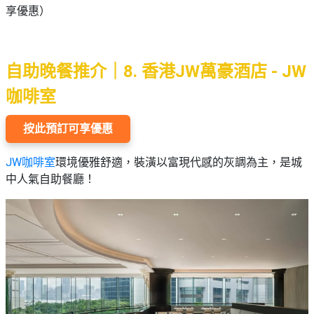
享優惠）
自助晚餐推介｜8. 香港JW萬豪酒店 - JW
咖啡室
按此預訂可享優惠
JW咖啡室
環境優雅舒適，裝潢以富現代感的灰調為主，是城
中人氣自助餐廳！