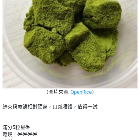
（圖片來源:
OpenRice
）
綠茶粉蕨餅相對硬身，口感唔錯，值得一試！
滿分5粒星🌟
環境：🌟🌟🌟🌟