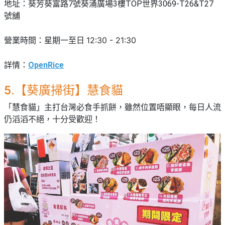
地址：
葵芳葵富路7號葵涌廣場3樓TOP世界3069-T26&T27
號舖
12:30 - 21:30
營業時間：星期一至日
詳情：
OpenRice
5.【葵廣掃街】慧食貓
「慧食貓」主打台灣必食手抓餅，雖然位置唔顯眼，每日人流
仍滔滔不絕，十分受歡迎！