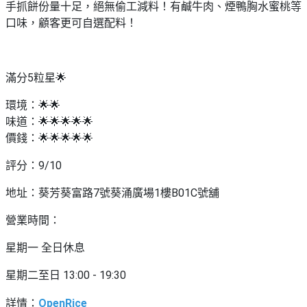
手抓餅份量十足，絕無偷工減料！有鹹牛肉、煙鴨胸水蜜桃等
口味，顧客更可自選配料！
滿分5粒星🌟
環境：🌟🌟
味道：🌟🌟🌟🌟🌟
價錢：🌟🌟🌟🌟🌟
評分：9/10
地址：葵芳葵富路7號葵涌廣場1樓B01C號舖
營業時間：
星期一 全日休息
星期二至日 13:00 - 19:30
詳情
：
OpenRice