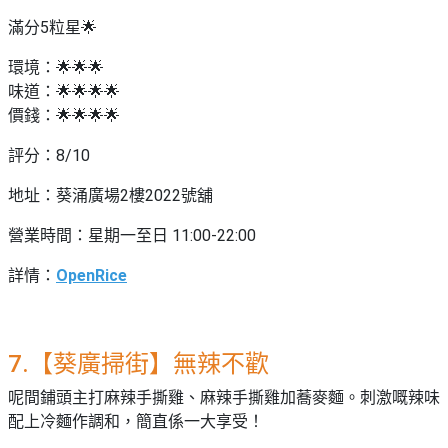
滿分5粒星🌟
環境：🌟🌟🌟
味道：🌟🌟🌟🌟
價錢：🌟🌟🌟🌟
評分：8/10
地址：葵涌廣場2樓2022號舖
營業時間：星期一至日 11:00-22:00
詳情：
OpenRice
7.【葵廣掃街】無辣不歡
呢間鋪頭主打麻辣手撕雞、麻辣手撕雞加蕎麥麵。刺激嘅辣味
配上冷麵作調和，簡直係一大享受！