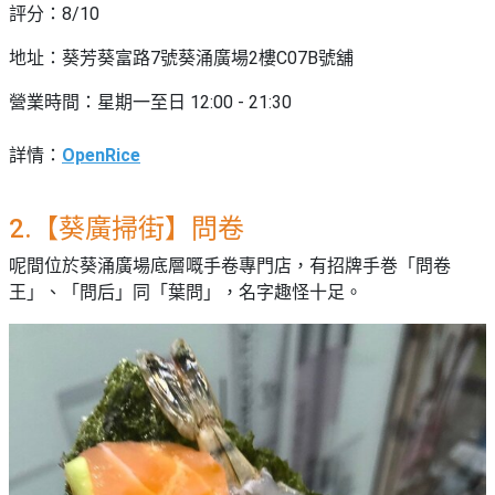
評分：8/10
地址：
葵芳葵富路7號葵涌廣場2樓C07B號舖
營業時間：星期一至日 12:00 - 21:30
詳情：
OpenRice
2.【葵廣掃街】問卷
呢間位於葵涌廣場底層嘅手卷專門店，有招牌手巻「問卷
王」、「問后」同「葉問」，名字趣怪十足。