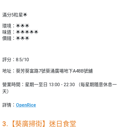
滿分5粒星🌟
環境：🌟🌟🌟
味道：🌟🌟🌟🌟🌟
價錢：🌟🌟🌟
評分：8.5/10
地址：
葵芳葵富路7號葵涌廣場地下A48B號舖
營業時間：星期一至日 13:00 - 22:30 （每星期隨意休息一
天）
詳情：
OpenRice
3.【葵廣掃街】迷日食堂