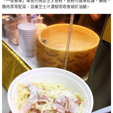
「一號餐車」專售巴馬臣芝士意粉，意粉可選黑松露、蘑菇、
雞肉等等配菜，忌廉芝士汁濃郁而唔會過於油膩~