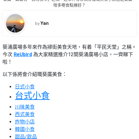
品
禮
咁多嘢食點揀好？
物
分
類
#18
Yan
by
區
好
活
Party
去
動
Room
葵涌廣場多年來作為掃街美食天地，有着「平民天堂」之稱。
處
類
今次
ReUbird
為大家精選推介12間葵涌廣場小店，一齊睇下
到
#Party
型
啦！
Room
會
以下係將會介紹嘅葵廣美食：
美
#
活
食
搞
影
日式小食
動
Party
相
台式小食
特
攻
好
色
朋
略
去
川味美食
蛋
友
處
西式美食
糕
聚
炸物小店
#
會
會
活
韓國小食
美
花
員
動
食
甜品/飲品