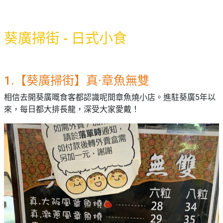
束
慶
計
攻
及
祝
劃
略
#
花
生
親
葵廣掃街 - 日式小食
子
藝
日
好
社
禮
會
去
拍
交
品
員
處
拖
軟
需
1.【葵廣掃街】真·章魚無雙
訂
件
知
#
企
製
相信去開葵廣嘅食客都認識呢間章魚燒小店。進駐葵廣5年以
節
業/
禮
日
來，每日都大排長龍，深受大家愛戴！
公
物
夾
#
司
時
聯
結
場
活
間
絡
婚
地
動
神
我
佈
器
#
們
婚
置
週
關
禮
用
情
末
於
好
品
侶
我
親
去
心
們
子
處
即