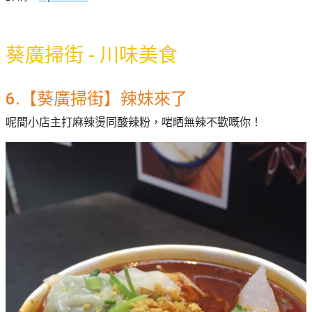
葵廣掃街 - 川味美食
6.【葵廣掃街】辣妹來了
呢間小店主打麻辣燙同酸辣粉，啱晒無辣不歡嘅你！