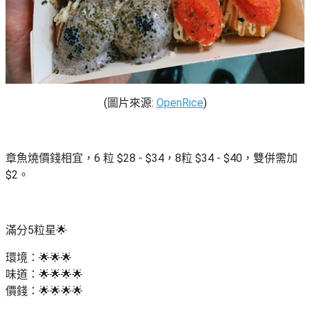
艇
#18
區
出
美
租
食
(圖片來源:
OpenRice
)
章魚燒價錢相宜，6 粒 $28 - $34，8粒 $34 - $40，雙併需加
$2。
滿分5粒星🌟
環境：🌟🌟🌟
味道：🌟🌟🌟🌟
價錢：🌟🌟🌟🌟