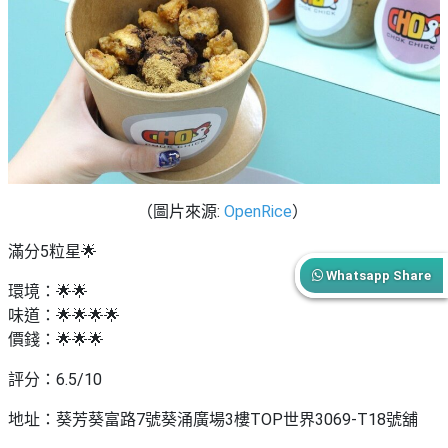
（圖片來源:
OpenRice
）
滿分5粒星🌟
Whatsapp Share
環境：🌟🌟
味道：🌟🌟🌟🌟
價錢：🌟🌟🌟
評分：6.5/10
地址：
葵芳葵富路7號葵涌廣場3樓TOP世界3069-T18號舖