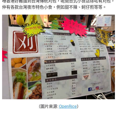
喺香港好難搵到台灣傳統刈包，呢間台式小食店除咗有刈包，
仲有各款台灣夜市特色小食，例如甜不辣、蚵仔煎等等。
（圖片來源:
OpenRice
）