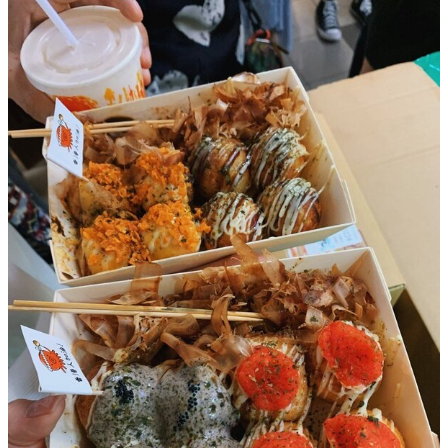
野
新
餐
奇
玩
#
樂
沙
體
灘
驗
#
露
手
營
作
工
#
作
水
坊
上
活
動
戶
外
#
玩
散
樂
水
餅
遊