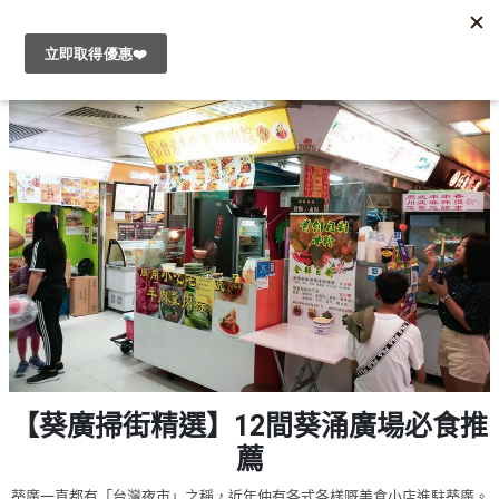
#
繁
生
中
日
EN
#
拍
登
拖
好
入
去
處
註
冊
#
室
內
好
服
【葵廣掃街精選】12間葵涌廣場必食推
去
務
處
薦
及
產
#
葵廣一直都有「台灣夜市」之稱，近年仲有各式各樣嘅美食小店進駐葵廣。