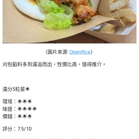
（圖片來源:
OpenRice
）
刈包餡料多到滿溢而出，性價比高，值得推介。
滿分5粒星🌟
環境：🌟🌟🌟
味道：🌟🌟🌟🌟
價錢：🌟🌟🌟
評分：7.5/10