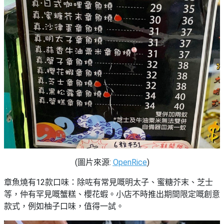
願
活
食
清
#
動
即
單
場
煮
地
系
#
列
到
會
聚
會
#
及
蛋
拍
糕
拖
#
餐
行
廳
山
(圖片來源:
OpenRice
)
BBQ
#
章魚燒有12款口味：除咗有常見嘅明太子、蜜糖芥末、芝士
郊
等，仲有罕見嘅蟹糕、櫻花蝦。小店不時推出期間限定嘅創意
場
遊
款式，例如柚子口味，值得一試。
地
#