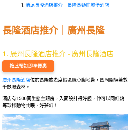
願
活
清遠長隆酒店推介｜長隆長頸鹿城堡酒店
食
清
#
動
即
單
場
煮
地
系
長隆酒店推介｜廣州長隆
#
列
到
會
聚
1. 廣州
長隆酒店推介 - 廣州長隆酒店
會
#
及
蛋
按此預訂即享優惠
拍
糕
拖
廣州長隆酒店
位於長隆旅遊度假區嘅心臟地帶，四周圍繞著數
#
餐
行
千畝嘅森林。
廳
山
酒店有1500間生態主題房，入面設計得好靚，仲可以同紅鶴
BBQ
#
等珍稀動物共眠，好夢幻！
郊
場
遊
地
#