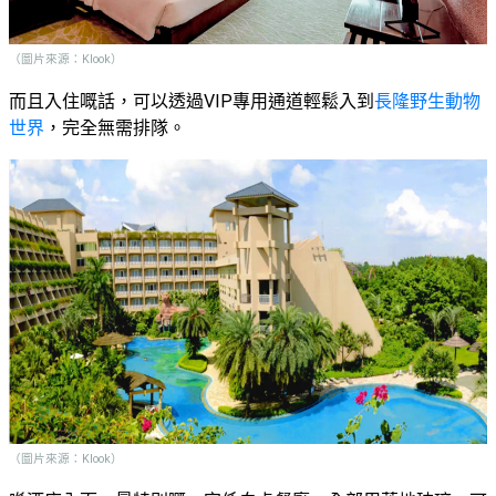
艇
#18
區
出
美
（圖片來源：Klook）
租
食
而且入住嘅話，可以透過VIP專用通道輕鬆入到
長隆野生動物
世界
，完全無需排隊。
（圖片來源：Klook）