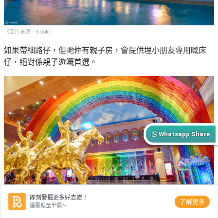
（圖片來源：Klook）
如果帶細路仔，佢哋仲有親子房，會提供埋小朋友專用嘅床
仔，絕對係親子遊嘅首選。
Whatsapp Share
即刻發掘更多好去處！
了解更多
優惠低至半價～