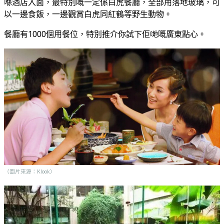
喺酒店入面，最特別嘅一定係白虎餐廳，全部用落地玻璃，可
以一邊食飯，一邊觀賞白虎同紅鶴等野生動物。
餐廳有1000個用餐位，特別推介你試下佢哋嘅廣東點心。
（圖片來源：Klook）