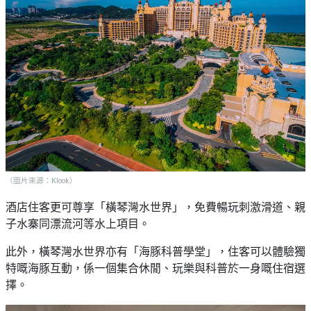
（圖片來源：Klook）
酒店住客更可尊享「橫琴灣水世界」，免費暢玩刺激滑道、親
子水寨同漂流河等水上項目。
此外，橫琴灣水世界亦有「海豚科普學堂」，住客可以體驗獨
特嘅海豚互動，係一個集合休閒、玩樂與科普於一身嘅住宿選
擇。