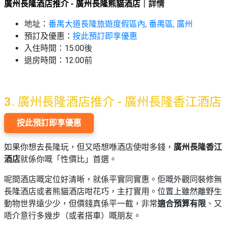
廣州長隆酒店推介 - 廣州長隆熊貓酒店
｜詳情
地址：
番禺大道長隆旅遊度假區內, 番禺區, 廣州
預訂及優惠：
按此預訂即享優惠
入住時間：15:00後
退房時間：12:00前
3. 廣州
長隆酒店推介 - 廣州長隆香江酒店
按此預訂即享優惠
如果你想去長隆玩，但又唔想喺酒店使咁多錢，
廣州長隆香江
酒店
就係你嘅「性價比」首選。
呢間酒店嘅定位好清晰，就係平實同實惠。佢嘅外觀同裝修無
長隆酒店或者熊貓酒店咁花巧，主打實用。位置上雖然離野生
動物世界遠少少，但價錢真係平一截，非常
適合預算有限
、又
唔介意行多幾步（或者搭車）嘅朋友。