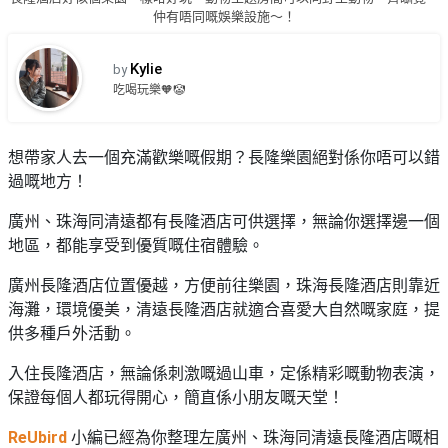
品
禮
仲有唔同嘅娛樂設施～！
物
分
類
Kylie
#18
by
區
吃喝玩樂🧡🤡
好
活
Party
去
動
Room
處
想帶家人去一個充滿歡樂嘅假期？長隆樂園絕對係你唔可以錯
類
過嘅地方！
到
#Party
型
Room
會
廣州、珠海同清遠都有長隆酒店可供選擇，無論你選擇邊一個
美
地區，都能享受到優質嘅住宿體驗。
#
活
食
搞
影
廣州長隆酒店位置優越，方便前往樂園，珠海長隆酒店則靠近
動
Party
相
海灘，環境優美，清遠長隆酒店就適合喜愛大自然嘅家庭，提
特
攻
好
供多種戶外活動。
色
朋
略
去
蛋
友
處
入住長隆酒店，無論係刺激嘅過山車，定係精彩嘅動物表演，
糕
聚
保證每個人都玩得開心，簡直係小朋友嘅天堂！
#
會
會
活
美
花
員
動
ReUbird
小編已經為你整理左廣州、珠海同清遠長隆酒店嘅相
食