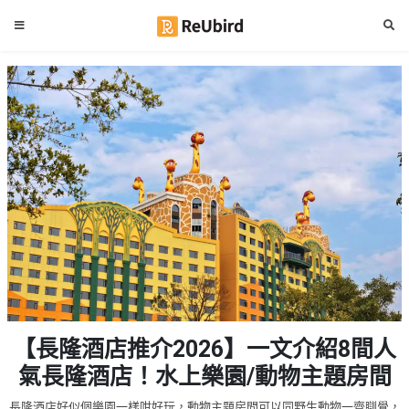
#
繁
生
中
日
EN
#
拍
登
拖
好
入
去
處
註
冊
#
室
內
好
服
【長隆酒店推介2026】一文介紹8間人
去
務
處
氣長隆酒店！水上樂園/動物主題房間
及
產
#
長隆酒店好似個樂園一樣咁好玩，動物主題房間可以同野生動物一齊瞓覺，