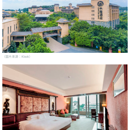
野
新
餐
奇
玩
#
樂
沙
體
灘
驗
#
露
手
營
（圖片來源：Klook）
作
工
#
作
水
坊
上
活
動
戶
外
#
玩
散
樂
水
餅
遊