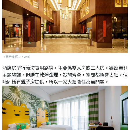
（圖片來源：Klook）
酒店房型行簡潔實用路線，主要係雙人房或三人房。雖然無乜
主題裝飾，但勝在
乾淨企理
，設施齊全，空間都唔會太細。佢
哋同樣有
親子房
提供，所以一家大細嚟住都無問題。