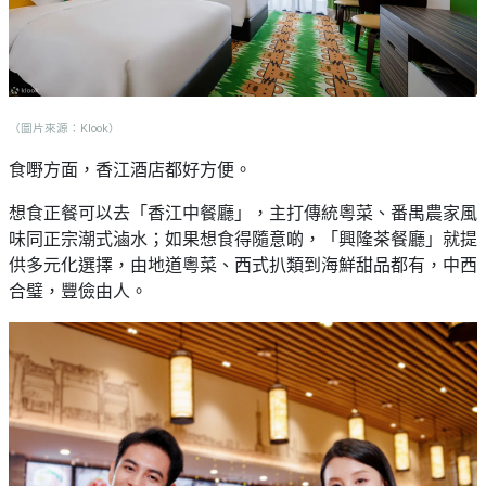
（圖片來源：Klook）
食嘢方面，香江酒店都好方便。
想食正餐可以去「香江中餐廳」，主打傳統粵菜、番禺農家風
味同正宗潮式滷水；如果想食得隨意啲，「興隆茶餐廳」就提
供多元化選擇，由地道粵菜、西式扒類到海鮮甜品都有，中西
合璧，豐儉由人。