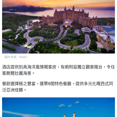
（圖片來源：Klook）
酒店提供別具海洋風情嘅客房，有啲附設獨立觀景陽台，令住
客飽覽壯麗海景。
餐飲選擇極之豐富，匯聚8間特色餐廳，提供多元化嘅西式同
泛亞洲佳餚。