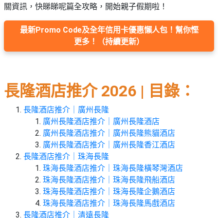
束
慶
計
攻
關資訊，快睇睇呢篇全攻略，開始親子假期啦！
及
祝
劃
略
#
花
生
親
最新Promo Code及全年信用卡優惠懶人包！幫你慳
子
藝
日
更多！（持續更新）
好
社
禮
會
去
拍
交
品
員
處
拖
軟
需
訂
件
知
#
長隆酒店推介 2026 | 目錄：
企
製
節
業/
禮
日
長隆酒店推介｜廣州長隆
公
物
夾
廣州長隆酒店推介｜廣州長隆酒店
#
司
時
聯
廣州長隆酒店推介｜
廣州長隆熊貓酒店
結
場
活
間
絡
廣州長隆酒店推介｜廣州長隆香江酒店
婚
地
動
神
我
長隆酒店推介｜珠海長隆
佈
器
#
們
珠海長隆酒店推介｜珠海長隆橫琴灣酒店
婚
置
週
關
珠海長隆酒店推介｜珠海長隆飛船酒店
禮
用
情
末
於
珠海長隆酒店推介｜珠海長隆企鵝酒店
好
品
侶
我
親
珠海長隆酒店推介｜珠海長隆馬戲酒店
去
心
們
子
長隆酒店推介｜清遠長隆
處
即