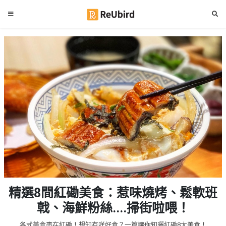
#
繁
生
中
日
EN
#
拍
登
拖
好
入
去
處
註
冊
#
室
內
好
服
精選8間紅磡美食：惹味燒烤、鬆軟班
去
務
處
戟、海鮮粉絲....掃街啦喂！
及
產
#
各式美食盡在紅磡！想知有咩好食？一篇讓你知曬紅磡8大美食！