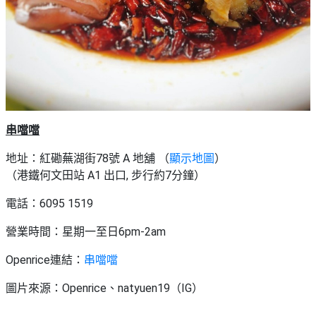
艇
#18
區
出
美
租
食
串噹噹
地址：紅磡蕪湖街78號 A 地舖 （
顯示地圖
）
（港鐵何文田站 A1 出口, 步行約7分鐘）
電話：6095 1519
營業時間：星期一至日6pm-2am
Openrice連結：
串噹噹
圖片來源：Openrice、natyuen19（IG）