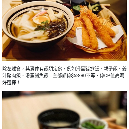
除左麵食，其實仲有飯類定食，例如滑蛋豬扒飯、親子飯、姜
汁豬肉飯、滑蛋鰻魚飯.....全部都係$58-80不等，係CP值高嘅
好選擇！