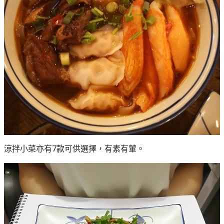
涼拌小菜亦有7款可供選擇，有素有葷。