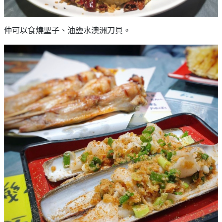
願
活
食
清
#
動
即
單
場
仲可以食燒聖子、油鹽水澳洲刀貝。
煮
地
系
#
列
到
會
聚
會
#
及
蛋
拍
糕
拖
#
餐
行
廳
山
BBQ
#
郊
場
遊
地
#