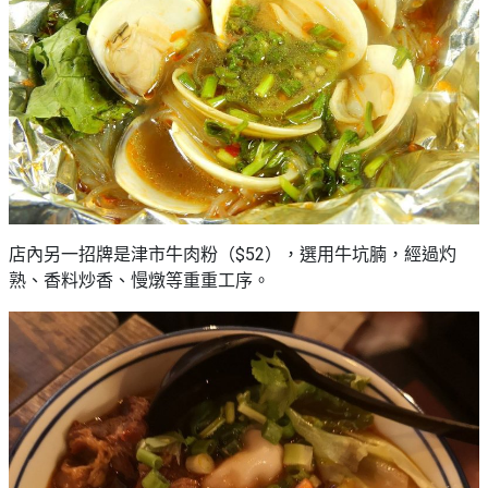
店內另一招牌是津市牛肉粉（$52），選用牛坑腩，經過灼
熟、香料炒香、慢燉等重重工序。