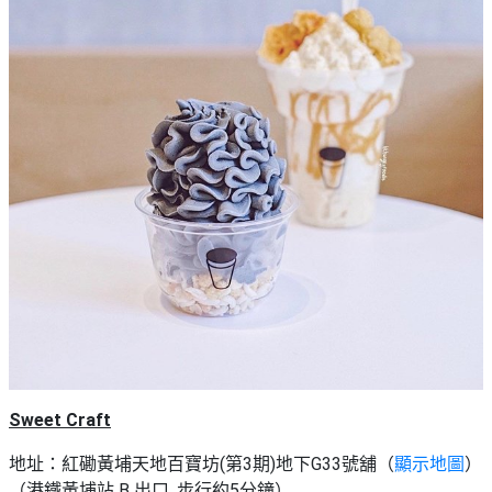
Sweet Craft
地址：紅磡黃埔天地百寶坊(第3期)地下G33號舖（
顯示地圖
）
（港鐵黃埔站 B 出口, 步行約5分鐘）