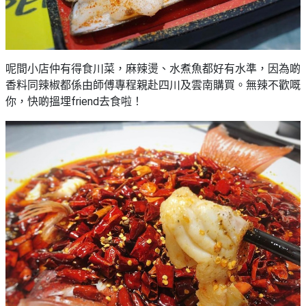
野
新
餐
奇
玩
#
樂
沙
呢間小店仲有得食川菜，麻辣燙、水煮魚都好有水準，因為啲
體
灘
香料同辣椒都係由師傅專程親赴四川及雲南購買。無辣不歡嘅
驗
你，快啲搵埋friend去食啦！
#
露
手
營
作
工
#
作
水
坊
上
活
動
戶
外
#
玩
散
樂
水
餅
遊