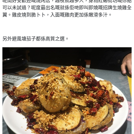
呢間好受歡迎嘅燒烤店，越夜就越多人，身為紅磡街坊嘅你點
束
慶
計
攻
可以未試過？呢度最出名嘅就係佢哋即叫即燒嘅招牌生燒雞全
及
祝
劃
略
#
翼。雞皮燒到脆卜卜，入面嘅雞肉更加係嫩滑多汁。
花
生
親
子
藝
日
好
社
禮
會
去
拍
交
品
員
另外避風塘茄子都係高質之選。
處
拖
軟
需
訂
件
知
#
企
製
節
業/
禮
日
公
物
夾
#
司
時
聯
結
場
活
間
絡
婚
地
動
神
我
佈
器
#
們
婚
置
週
關
禮
用
情
末
於
好
品
侶
我
親
去
心
們
子
處
即