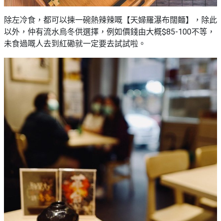
除左冷食，都可以揀一碗熱辣辣嘅【天婦羅瀑布闊麵】，除此
以外，仲有流水烏冬供選擇，例如價錢由大概$85-100不等，
未食過嘅人去到紅磡就一定要去試試啦。