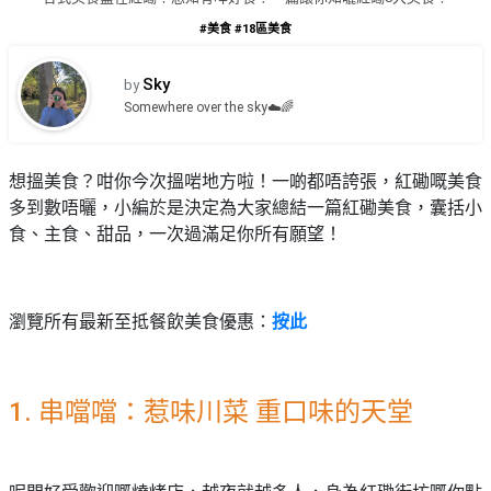
品
禮
#美食
#18區美食
物
分
類
#18
Sky
by
區
Somewhere over the sky☁️🌈
好
活
Party
去
動
Room
處
想搵美食？咁你今次搵啱地方啦！一啲都唔誇張，紅磡嘅美食
類
多到數唔曬，小編於是決定為大家總結一篇紅磡美食，囊括小
到
#Party
型
食、主食、甜品，一次過滿足你所有願望！
Room
會
美
#
活
食
搞
影
動
Party
瀏覽所有最新至抵餐飲美食優惠：
按此
相
特
攻
好
色
朋
略
去
蛋
友
處
1. 串噹噹：惹味川菜 重口味的天堂
糕
聚
#
會
會
活
美
花
員
動
食