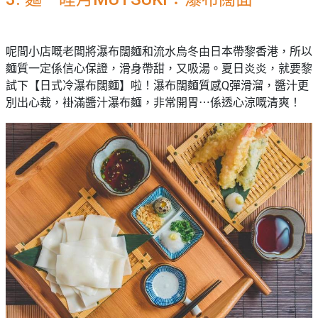
呢間小店嘅老闆將瀑布闊麵和流水烏冬由日本帶黎香港，所以
麵質一定係信心保證，滑身帶甜，又吸湯。夏日炎炎，就要黎
試下【日式冷瀑布闊麵】啦！瀑布闊麵質感Q彈滑溜，醬汁更
別出心裁，褂滿醬汁瀑布麵，非常開胃⋯係透心涼嘅清爽！