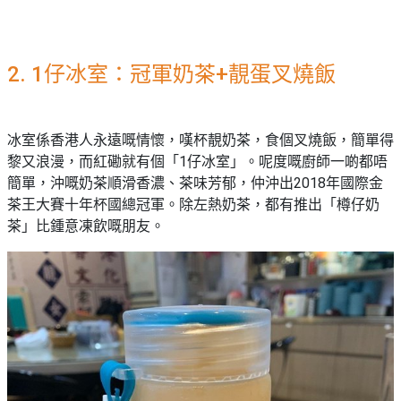
2. 1仔冰室：冠軍奶茶+靚蛋叉燒飯
冰室係香港人永遠嘅情懷，嘆杯靚奶茶，食個叉燒飯，簡單得
黎又浪漫，而紅磡就有個「1仔冰室」。呢度嘅廚師一啲都唔
簡單，沖嘅奶茶順滑香濃、茶味芳郁，仲沖出2018年國際金
茶王大賽十年杯國總冠軍。除左熱奶茶，都有推出「樽仔奶
茶」比鍾意凍飲嘅朋友。