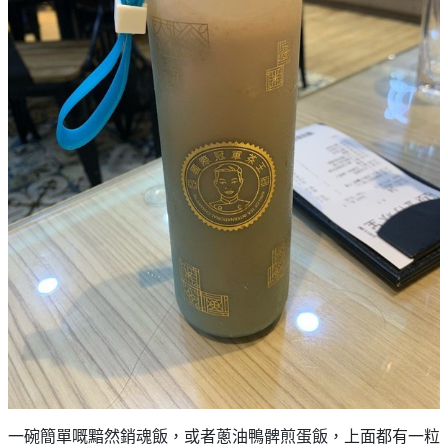
一碗簡單嘅黯然銷魂飯，或者蔥油鴨髀煎蛋飯，上面都有一粒