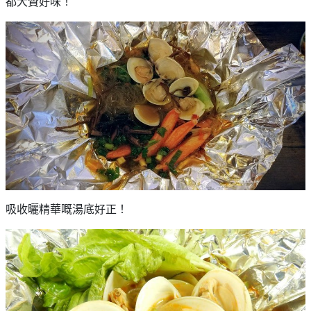
都大贊好味！
吸收曬精華嘅湯底好正！