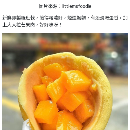
圖片來源：littlemsfoodie
新鮮即製嘅班戟，煎得啱啱好，煙煙韌韌，有淡淡嘅蛋香，加
上大大粒芒果肉，好好味呀！