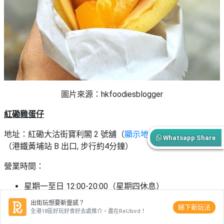
圖片來源：hkfoodiesblogger
紅磡雞蛋仔
地址：紅磡大沽街寶利閣 2 號舖（
顯示地圖
）
Whatsapp Share
（港鐵黃埔站 B 出口, 步行約4分鐘）
營業時間：
星期一至日 12:00-20:00（星期四休息）
出街玩想要新靈感？
Openrice連結：
紅磡雞蛋仔
睇下新玩法
全港18區好玩好食好去處推介，盡在ReUbird！