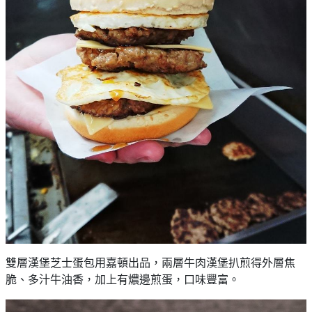
雙層漢堡芝士蛋包用嘉頓出品，兩層牛肉漢堡扒煎得外層焦
脆、多汁牛油香，加上有燶邊煎蛋，口味豐富。