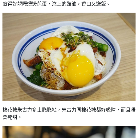
煎得好靚嘅燶邊煎蛋，澆上的豉油，香口又送飯。
棉花糖朱古力多士脆脆地，朱古力同棉花糖都好吸睛，而且唔
會死甜。