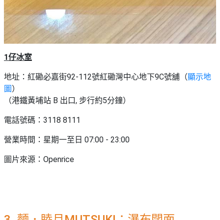
1仔冰室
地址：紅磡必嘉街92-112號紅磡灣中心地下9C號舖（
顯示地
圖
）
（港鐵黃埔站 B 出口, 步行約5分鐘）
電話號碼：3118 8111
營業時間：星期一至日 07:00 - 23:00
圖片來源：Openrice
3. 麵．睦月MUTSUKI：瀑布闊面