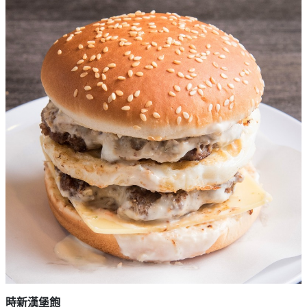
時新漢堡飽