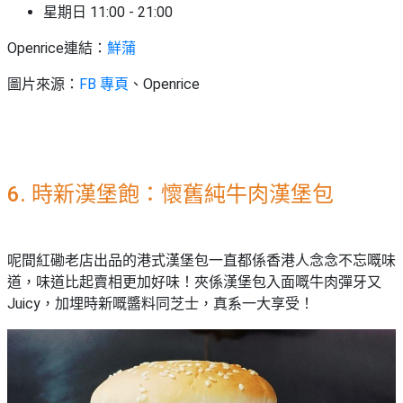
星期日 11:00 - 21:00
Openrice連結：
鮮蒲
圖片來源：
FB 專頁
、Openrice
6. 時新漢堡飽：懷舊純牛肉漢堡包
呢間紅磡老店出品的港式漢堡包一直都係香港人念念不忘嘅味
道，味道比起賣相更加好味！夾係漢堡包入面嘅牛肉彈牙又
Juicy，加埋時新嘅醬料同芝士，真系一大享受！