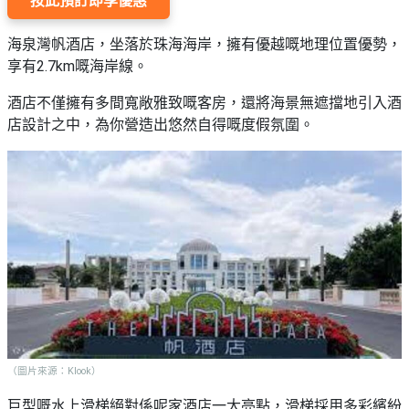
按此預訂即享優惠
海泉灣
帆酒店，坐落於珠海海岸，擁有優越嘅地理位置優勢，
享有2.7km嘅海岸線。
酒店不僅擁有多間寬敞雅致嘅客房，還將海景無遮擋地引入酒
店設計之中，為你營造出悠然自得嘅度假氛圍。
（圖片來源：Klook）
巨型嘅水上滑梯絕對係呢家酒店一大亮點，滑梯採用多彩繽紛