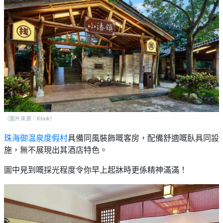
（圖片來源：Klook）
珠海御温泉度假村
具備同風裝飾
嘅客房，配備舒適嘅臥具同設
施，無不展現出其酒店特色。
圖中見到嘅採光程度令你早上起牀時更係精神滿滿！