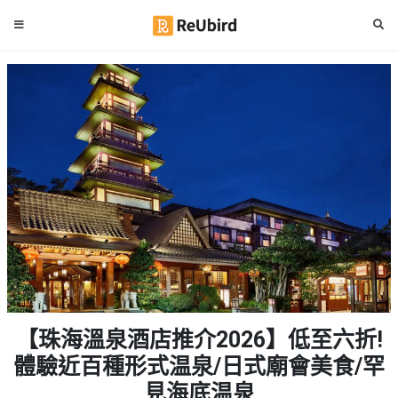
#
繁
生
中
日
EN
#
拍
登
拖
好
入
去
處
註
冊
#
室
內
好
服
【珠海溫泉酒店推介2026】低至六折!
去
務
處
體驗近百種形式温泉/日式廟會美食/罕
及
產
見海底温泉
#