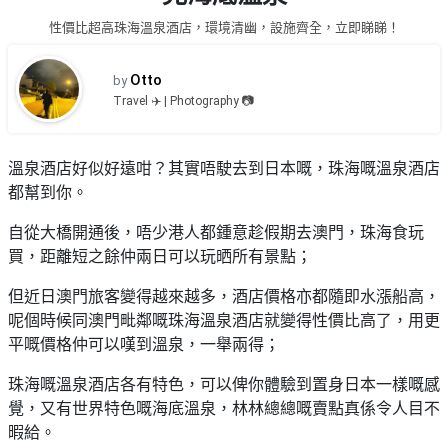
品
禮
性價比超高珠海溫泉酒店，環境清幽，設施齊全，立即睇睇！
物
分
類
#18
Otto
by
區
Travel ✈️ | Photography 📷
好
活
Party
去
動
Room
處
溫泉酒店好似好遠咁？其實唔駛去到日本嘅，珠海嘅溫泉酒店
類
都幫到你。
到
#Party
型
Room
會
自從大橋開通後，唔少港人都鍾意趁假期去澳門，珠海食玩
美
#
買，距離短之餘仲兩日可以玩晒所有景點；
活
食
搞
影
動
Party
但近日澳門旅客變得越來越多，酒店價格亦都隨即水漲船高，
相
特
攻
好
呢個時候同澳門毗鄰嘅珠海溫泉酒店就變得性價比高了，用更
色
朋
略
去
平嘅價格仲可以嘆到溫泉，一舉兩得；
蛋
友
處
糕
聚
珠海嘅溫泉酒店各有特色，可以俾你體驗到置身日本一樣嘅感
#
會
會
活
覺，又有世界特色嘅海底溫泉，林林總總嘅賣點真係令人目不
美
花
員
動
暇給。
食