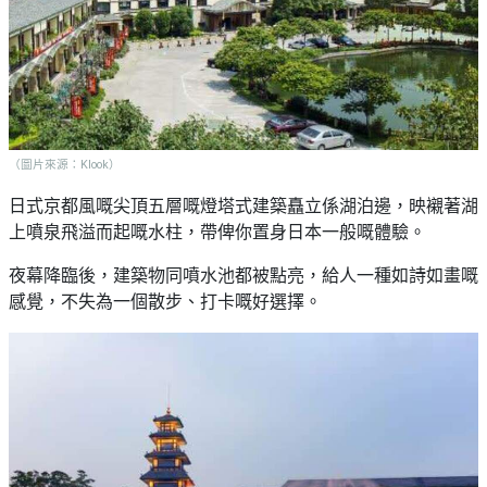
野
新
餐
奇
玩
#
樂
沙
體
灘
驗
#
（圖片來源：Klook）
露
手
日式京都風嘅尖頂五層嘅燈塔式建築矗立係湖泊邊，映襯著湖
營
作
上噴泉飛溢而起嘅水柱，帶俾你置身日本一般嘅體驗。
工
#
作
夜幕降臨後，建築物同噴水池都被點亮，給人一種如詩如畫嘅
水
坊
上
感覺，不失為一個散步、打卡嘅好選擇。
活
動
戶
外
#
玩
散
樂
水
餅
遊