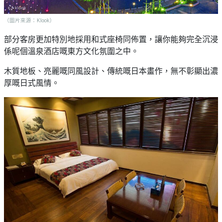
（圖片來源：Klook）
部分客房更加特別地採用和式座椅同佈置，讓你能夠完全沉浸
係呢個溫泉酒店嘅東方文化氛圍之中。
木質地板、亮麗嘅同風設計、傳統嘅日本畫作，無不彰顯出濃
厚嘅日式風情。