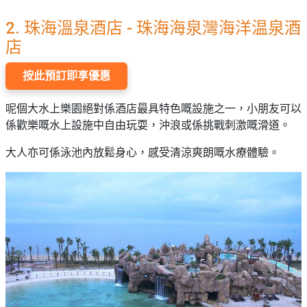
珠海溫泉酒店
2.
-
珠海海泉灣海洋温泉酒
店
按此預訂即享優惠
呢個大水上樂園絕對係酒店最具特色嘅設施之一，小朋友可以
係歡樂嘅水上設施中自由玩耍，沖浪或係挑戰刺激嘅滑道。
大人亦可係泳池內放鬆身心，感受清涼爽朗嘅水療體驗。