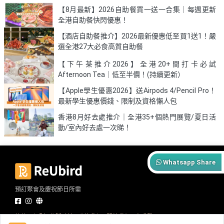
【8月最新】2026自助餐買一送一合集｜每週更新
全港自助餐快閃優惠！
【酒店自助餐推介】2026最新優惠低至買1送1！嚴
選全港27大必食高質自助餐
【下午茶推介2026】全港20+間打卡必試
Afternoon Tea｜低至半價！(持續更新）
【Apple學生優惠2026】送Airpods 4/Pencil Pro！
最新學生優惠價錢、限制及資格懶人包
香港8月好去處推介｜全港35+個熱門展覽/夏日活
動/室內好去處一次睇！
Whatsapp Share
預訂聚會及慶祝節日所需
條款及細則
私隱政策
聯絡我們
關於我們
商戶登入