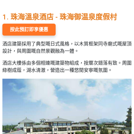
願
活
食
清
#
動
即
單
1.
珠海溫
泉酒店
-
珠海御温泉度假村
場
煮
地
系
按此預訂即享優惠
#
列
到
酒店建築採用了典型嘅日式風格，以木質框架同寺廟式嘅屋頂
會
聚
設計，與周圍嘅自然景觀融為一體。
會
#
及
酒店大樓係由多個相連嘅建築物組成，按層次錯落有致。周圍
蛋
拍
綠樹成蔭，湖水清澈，營造出一種悠閒安寧嘅氛圍。
糕
拖
#
餐
行
廳
山
BBQ
#
郊
場
遊
地
#