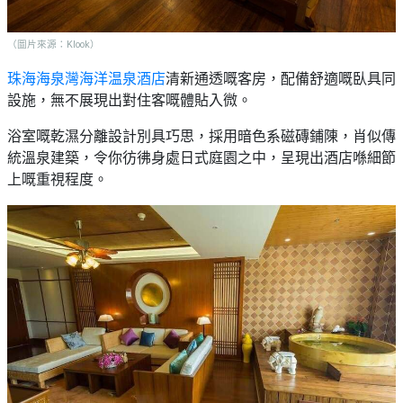
（圖片來源：Klook）
珠海海泉灣海洋温泉酒店
清新通透嘅客房，配備舒適嘅臥具同
設施，無不展現出對住客嘅體貼入微。
浴室嘅乾濕分離設計別具巧思，採用暗色系磁磚鋪陳，肖似傳
統溫泉建築，令你彷彿身處日式庭園之中，呈現出酒店喺細節
上嘅重視程度。