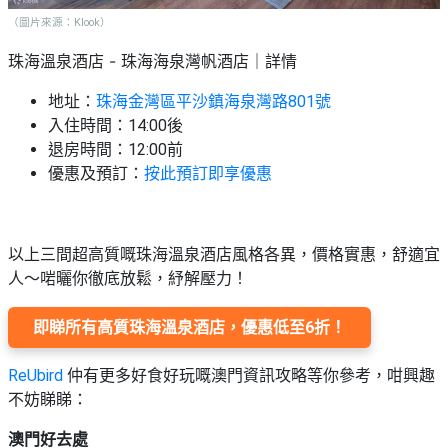
（圖片來源：Klook）
珠海溫泉酒店 -
珠海海泉灣帆酒店
｜詳情
地址：
珠海金灣區平沙鎮海泉灣路801號
入住時間：14:00後
退房時間：12:00前
優惠及預訂：
按此預訂即享優惠
珠海溫泉酒店
以上三間超高質嘅
風格各異，價格實惠，舒適宜
人～啱曬你徹底放鬆，紓解壓力！
珠海溫泉酒店
即睇所有高質
，優惠低至6折！
ReUbird
仲有更多好食好玩嘅澳門資訊攻略等你參考，咁興趣
不妨睇睇：
澳門好去處