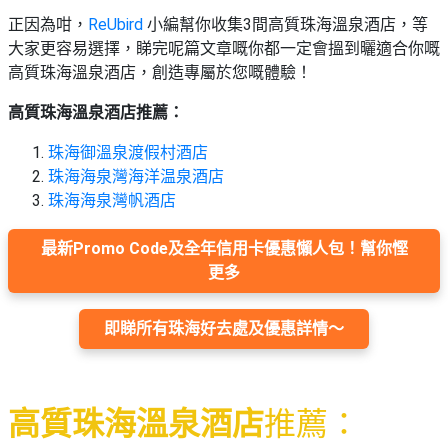
束
慶
計
攻
正因為咁，
ReUbird
小編幫你收集3間高質珠海溫泉酒店，等
及
祝
劃
略
#
大家更容易選擇，睇完呢篇文章嘅你都一定會搵到曬適合你嘅
花
生
親
高質珠海溫泉酒店，創造專屬於您嘅體驗！
子
藝
日
好
社
禮
會
高質珠海溫泉酒店推薦：
去
拍
交
品
員
處
拖
軟
需
珠海御溫泉渡假村酒店
訂
件
知
#
珠海海泉灣海洋温泉酒店
企
製
節
珠海海泉灣帆酒店
業/
禮
日
公
物
夾
最新Promo Code及全年信用卡優惠懶人包！幫你慳
#
司
時
聯
更多
結
場
活
間
絡
婚
地
動
神
我
即睇所有珠海好去處及優惠詳情～
佈
器
#
們
婚
置
週
關
禮
用
情
末
於
好
品
侶
高質珠海溫泉酒店
推薦：
我
親
去
心
們
子
處
即