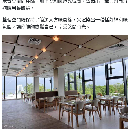
木質桌椅同裝飾，加上柔和嘅燈光氛圍，營造出一種典雅而舒
適嘅用餐體驗。
整個空間既保持了簡潔大方嘅風格，又渲染出一種恬靜祥和嘅
氛圍，讓你能夠放鬆自己，享受悠閒時光。