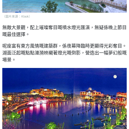
（圖片來源：Klook）
無敵大景觀，配上璀璨奪目嘅噴水燈光匯演，無疑係晚上節目
嘅最佳選擇。
呢座富有東方風情嘅建築群，係夜幕降臨時更顯得光彩奪目。
湖面泛起嘅點點漣漪映襯著燈光嘅倒影，營造出一幅夢幻般嘅
場景。