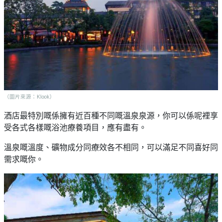
艇
#18
區
出
美
租
食
（圖片來源：Klook）
酒店最特別嘅係擁有近百種不同嘅溫泉泉源，你可以係呢裡享
受各式各樣嘅浴池療養項目，應有盡有。
溫泉嘅溫度、礦物成分同療效各不相同，可以滿足不同喜好同
需求嘅你。