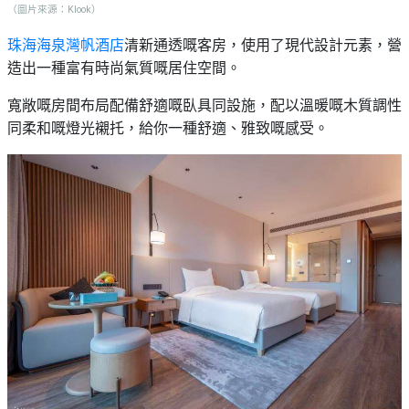
（圖片來源：Klook）
了現代設計元素，營
珠海海泉灣帆酒店
清新通透嘅客房，使用
造出一種富有時尚氣質嘅居住空間。
寬敞嘅房間布局
配備舒適嘅臥具同設施，配以
溫暖嘅木質調性
同柔和嘅燈光襯托，給你一種舒適、雅致嘅感受
。