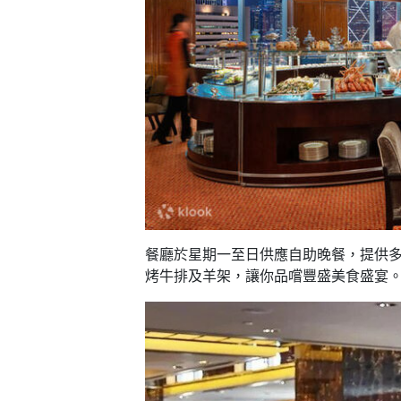
願
活
食
清
#
動
即
單
場
煮
地
系
#
列
到
會
聚
會
#
及
蛋
拍
糕
拖
#
餐
餐廳於星期一至日供應自助晚餐，提供
行
廳
烤牛排及羊架，讓你品嚐豐盛美食盛宴
山
BBQ
#
郊
場
遊
地
#