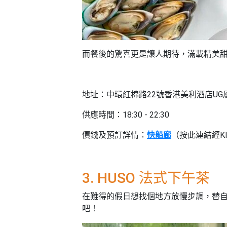
而餐後的驚喜更是讓人期待，滿載精美
地址：中環紅棉路22號香港美利酒店UG
供應時間：18:30 - 22:30
價錢及預訂詳情：
快船廊
（按此連結經Kl
3. HUSO 法式下午茶
在難得的假日想找個地方放慢步調，替自
吧！