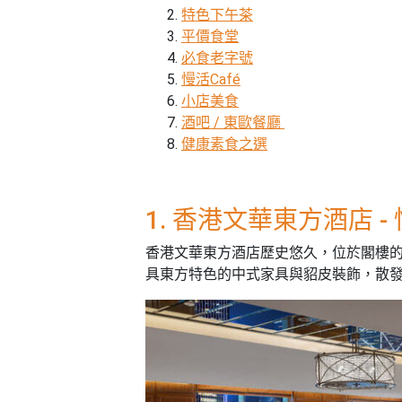
束
慶
計
攻
特色下午茶
及
祝
劃
略
#
平價食堂
花
生
親
必食老字號
子
藝
日
慢活Café
好
社
禮
會
小店美食
去
拍
交
品
員
處
酒吧 / 東歐餐廳
拖
軟
需
健康素食之選
訂
件
知
#
企
製
節
業/
禮
日
公
物
夾
1. 香港文華東方酒店 
#
司
時
聯
結
場
活
香港文華東方酒店歷史悠久，位於閣樓
間
絡
婚
地
動
具東方特色的中式家具與貂皮裝飾，散
神
我
佈
器
#
們
婚
置
週
關
禮
用
情
末
於
好
品
侶
我
親
去
心
們
子
處
即