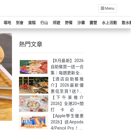
Menu
場地
到會
蛋糕
行山
郊遊
野餐
沙灘
露營
水上活動
散水
熱門文章
【8月最新】2026
自助餐買一送一合
集｜每週更新全港
自助餐快閃優惠！
【酒店自助餐推
介】2026最新優
惠低至買1送1！
嚴選全港27大必
【下午茶推介
食高質自助餐
2026】全港20+間
打卡必試
Afternoon Tea｜
【Apple學生優惠
低至半價！(持續
2026】送Airpods
更新）
4/Pencil Pro！最