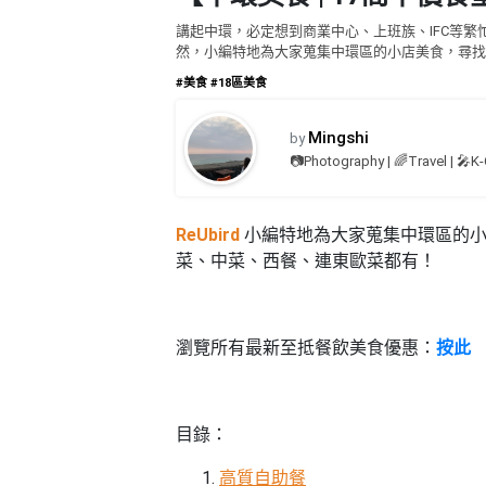
品
禮
講起中環，必定想到商業中心、上班族、IFC等
物
分
然，小編特地為大家蒐集中環區的小店美食，尋找
類
#18
#美食
#18區美食
區
好
活
Party
Mingshi
by
去
動
Room
📷Photography | 🌈Travel | 🎤K-
處
類
到
#Party
型
Room
ReUbird
小編特地為大家蒐集中環區的小
會
菜、中菜、西餐、連東歐菜都有！
美
#
活
食
搞
影
動
Party
相
特
攻
好
瀏覽所有最新至抵餐飲美食優惠：
按此
色
朋
略
去
蛋
友
處
糕
聚
#
目錄：
會
會
活
美
花
員
動
食
高質自助餐