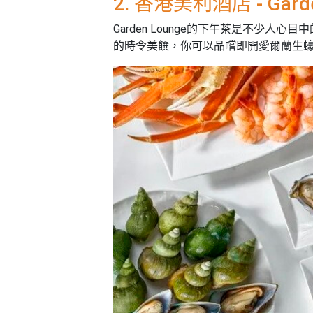
2. 香港美利酒店 - Gar
艇
#18
區
出
Garden Lounge的下午茶是不少
美
租
的時令美饌，你可以品嚐即開愛爾蘭生
食