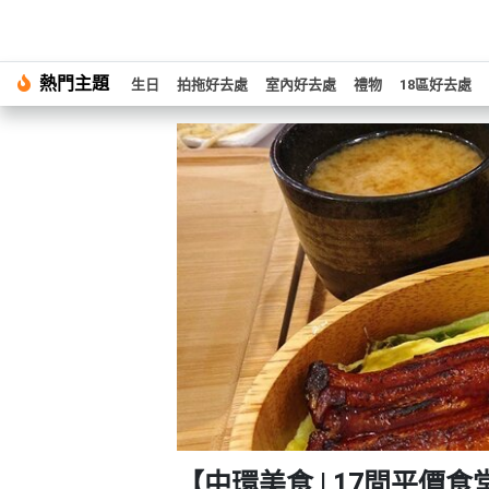
#
熱門主題
繁
生日
拍拖好去處
室內好去處
禮物
18區好去處
生
中
日
EN
#
拍
登
拖
好
入
去
處
註
冊
#
室
內
好
服
去
務
處
及
產
#
【中環美食 | 17間平價食