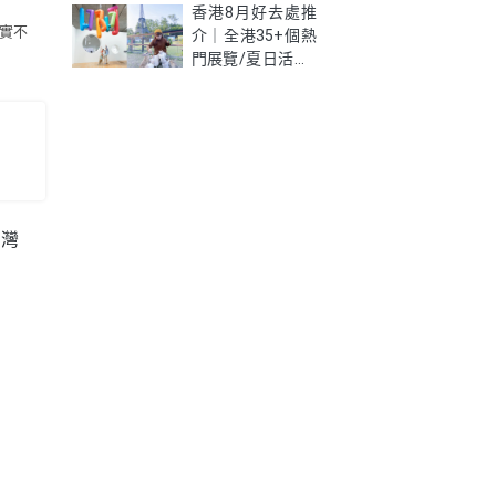
新學生優惠價錢、
香港8月好去處推
實不
限制及資格懶人包
介｜全港35+個熱
門展覽/夏日活動/
室內好去處一次
睇！
台灣