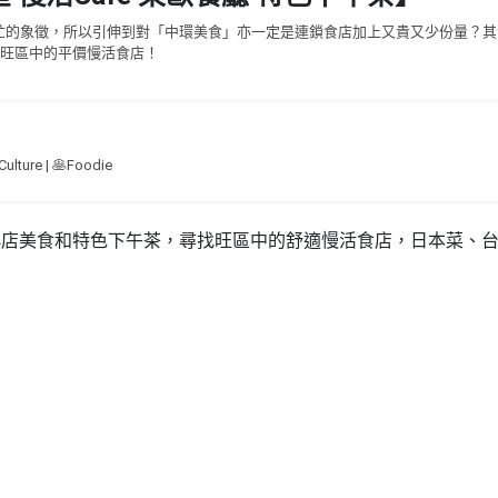
繁忙的象徵，所以引伸到對「中環美食」亦一定是連鎖食店加上又貴又少份量？其
旺區中的平價慢活食店！
Culture | 🥞Foodie
店美食和特色下午茶，尋找旺區中的舒適慢活食店，日本菜、