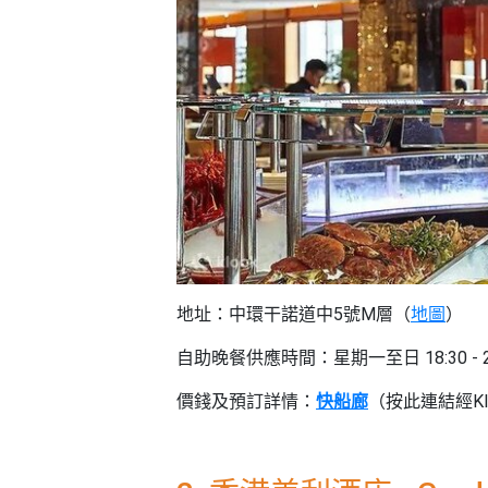
野
新
餐
奇
玩
#
樂
沙
體
灘
驗
#
露
手
營
作
工
#
作
水
坊
上
地址：中環干諾道中5號M層（
地圖
）
活
動
戶
自助晚餐供應時間：星期一至日 18:30 - 22
外
#
玩
價錢及預訂詳情：
快船廊
（按此連結經Kl
散
樂
水
餅
遊