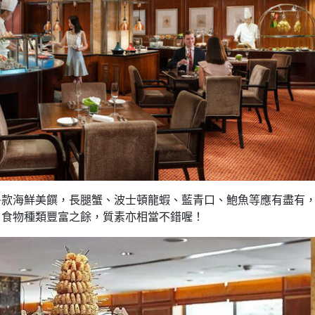
多款海鮮美饌，長腿蟹、波士頓龍蝦、藍青口、鮑魚等應有盡有
。食物種類豐富之餘，質素亦相當不錯喔！