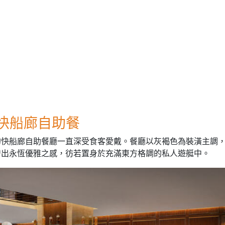
- 快船廊自助餐
的快船廊自助餐廳一直深受食客愛戴。餐廳以灰褐色為裝潢主調
發出永恆優雅之感，彷若置身於充滿東方格調的私人遊艇中。