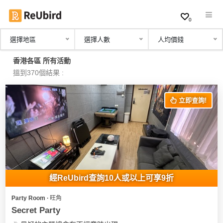
0
選擇地區
選擇人數
人均價錢
繁
香港各區 所有活動
中
搵到370個結果 :
EN
立即查詢!
登
入
註
冊
經ReUbird查詢10人或以上可享9折
Party Room ∙ 旺角
服
Secret Party
務