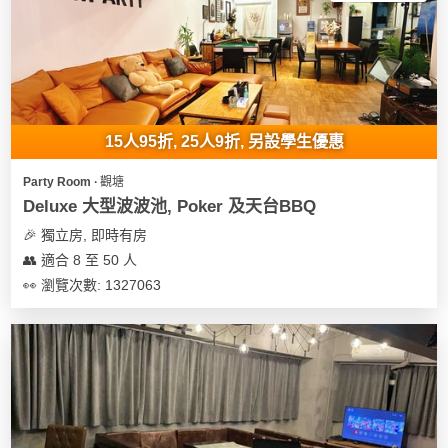
15人95折, 25人9折, 另設學生優惠
Party Room ∙ 觀塘
Deluxe 大型波波池, Poker 及天台BBQ
🎉 獨立房, 即時有房
👥 適合 8 至 50 人
👀 瀏覽次數: 1327063