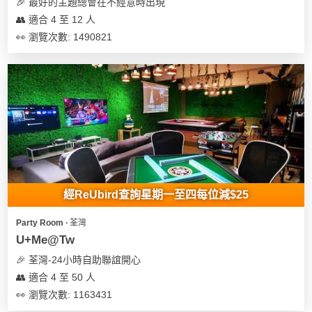
及
🎉 最好的主題總會在不經意時出現
產
👥 適合 4 至 12 人
品
👀 瀏覽次數: 1490821
分
類
活
Party
動
Room
類
到
型
會
經ReUbird查詢星期一至四每位減$25
美
活
食
搞
Party Room ∙ 荃灣
動
Party
U+Me@Tw
特
攻
🎉 荃灣-24小時自助聯誼開心
色
朋
略
👥 適合 4 至 50 人
蛋
友
糕
聚
👀 瀏覽次數: 1163431
會
會
活