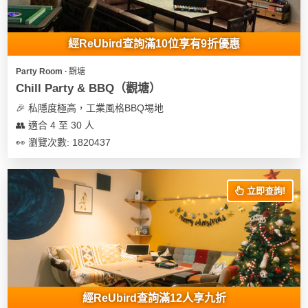
經ReUbird查詢滿10位享有9折優惠
Party Room ∙ 觀塘
Chill Party & BBQ（觀塘）
🎉 私隱度極高，工業風格BBQ埸地
👥 適合 4 至 30 人
👀 瀏覽次數: 1820437
立即查詢!
經ReUbird查詢滿12人享九折