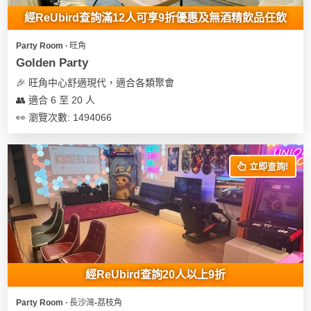
經ReUbird查詢滿12人可享9折優惠及無酒精飲品任飲
Party Room ∙ 旺角
Golden Party
🎉 旺角中心舒適現代，適合各類聚會
👥 適合 6 至 20 人
👀 瀏覽次數: 1494066
立即查詢!
經ReUbird查詢20人以上9折
Party Room ∙ 長沙灣-荔枝角