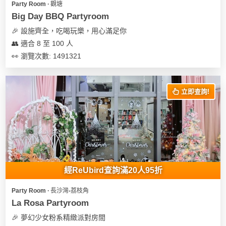
Party Room ∙ 觀塘
遊
Big Day BBQ Partyroom
艇
🎉 設施齊全，吃喝玩樂，用心滿足你
出
👥 適合 8 至 100 人
租
👀 瀏覽次數: 1491321
立即查詢!
經ReUbird查詢滿20人95折
Party Room ∙ 長沙灣-荔枝角
La Rosa Partyroom
🎉 夢幻少女粉系精緻派對房間