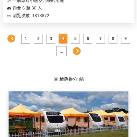
🎉 一個專為小朋友而設的場地
👥 適合 6 至 30 人
👀 瀏覽次數: 1818872
1
2
3
4
5
6
7
8
9
...
🤗 精選推介 🤗