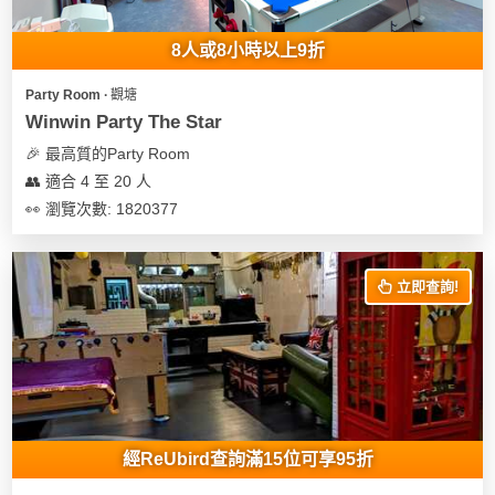
地
8人或8小時以上9折
新
奇
Party Room ∙ 觀塘
玩
Winwin Party The Star
樂
🎉 最高質的Party Room
體
👥 適合 4 至 20 人
驗
👀 瀏覽次數: 1820377
手
作
立即查詢!
工
作
坊
戶
外
玩
經ReUbird查詢滿15位可享95折
樂