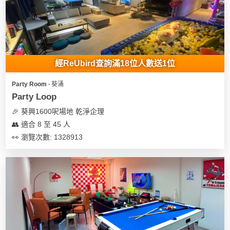
我
親
心
們
子
即
願
活
食
清
動
即
單
煮
經ReUbird查詢滿18位人數送1位
系
列
Party Room ∙ 葵涌
Party Loop
聚
🎉 葵興1600呎場地 乾淨企理
會
👥 適合 8 至 45 人
及
👀 瀏覽次數: 1328913
拍
拖
餐
廳
BBQ
場