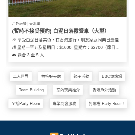
戶外玩樂 | 天水圍
(暫時不接受預約) 白泥日落露營車（大型）
🎉 享受白泥日落美色，在香港旅行，朋友家庭同樂日最佳之選
💰 星期一至五及星期日：$1600; 星期六：$2700（節日可能會有浮動）
👥 適合 3 至 5 人
二人世界
拍拖好去處
親子活動
BBQ燒烤場
Team Building
室內玩樂推介
香港戶外活動
至抵Party Room
專業到會服務
打麻雀 Party Room!