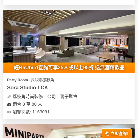
經ReUbird查詢可享25人或以上95折 送無酒精飲品
Party Room ∙ 長沙灣-荔枝角
Sora Studio LCK
🎉 荔枝角時尚裝修｜公司｜親子聚會
👥 適合 8 至 80 人
👀 瀏覽次數: 1163091
立即查詢!