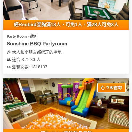
經Reubird查詢滿18人，可免1人，滿28人可免3人
Party Room ∙ 觀塘
Sunshine BBQ Partyroom
🎉 大人和小朋友都啱玩的場地
👥 適合 8 至 80 人
👀 瀏覽次數: 1818107
立即查詢!