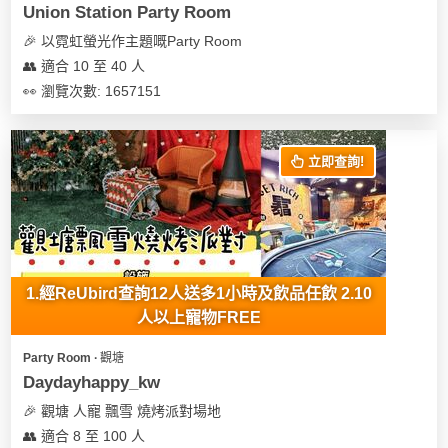
Union Station Party Room
🎉 以霓虹螢光作主題嘅Party Room
👥 適合 10 至 40 人
👀 瀏覽次數: 1657151
立即查詢!
1.經ReUbird查詢12人送多1小時及飲品任飲 2.10
人以上寵物FREE
Party Room ∙ 觀塘
Daydayhappy_kw
🎉 觀塘 人寵 飄雪 燒烤派對場地
👥 適合 8 至 100 人