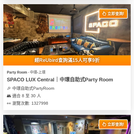
花
員
動
束
慶
計
攻
立即查詢!
及
祝
劃
略
花
生
藝
日
社
禮
會
拍
交
品
員
拖
軟
需
經ReUbird查詢滿15人可享9折
訂
件
知
企
製
Party Room ∙ 中環-上環
業/
禮
SPACO LUX Central｜中環自助式Party Room
公
物
夾
🎉 中環自助式PartyRoom
司
時
聯
👥 適合 8 至 30 人
場
活
間
絡
👀 瀏覽次數: 1327998
地
動
神
我
佈
器
們
婚
置
關
禮
立即查詢!
用
情
於
品
侶