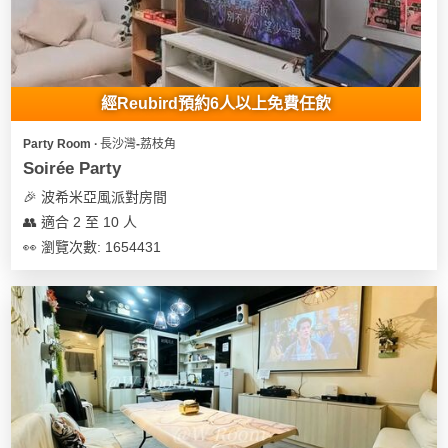
經Reubird預約6人以上免費任飲
Party Room ∙ 長沙灣-荔枝角
Soirée Party
🎉 波希米亞風派對房間
👥 適合 2 至 10 人
👀 瀏覽次數: 1654431