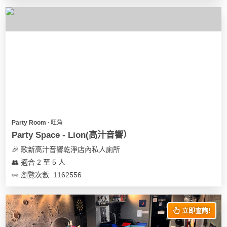
花
員
動
束
慶
計
攻
及
祝
劃
略
花
生
藝
日
社
禮
會
拍
交
品
員
拖
軟
需
訂
件
知
企
製
Party Room ∙ 旺角
業/
禮
Party Space - Lion(高汁音響）
公
物
夾
🎉 歌新高汁音響乾淨店內私人廁所
司
時
聯
👥 適合 2 至 5 人
場
活
間
絡
👀 瀏覽次數: 1162556
地
動
神
我
佈
器
們
婚
置
關
禮
立即查詢!
用
情
於
品
侶