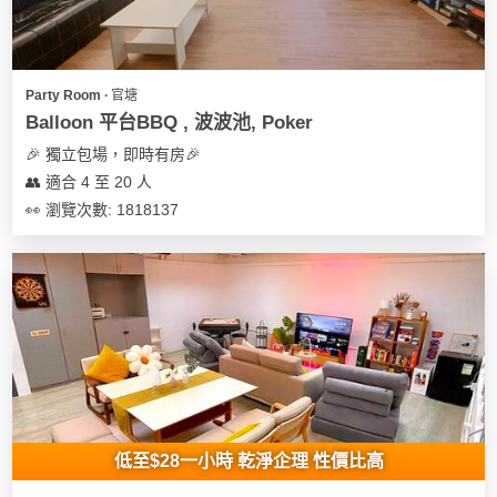
地
新
奇
Party Room ∙ 官塘
玩
Balloon 平台BBQ , 波波池, Poker
樂
🎉 獨立包場，即時有房🎉
體
👥 適合 4 至 20 人
驗
👀 瀏覽次數: 1818137
手
作
工
作
坊
戶
外
玩
低至$28一小時 乾淨企理 性價比高
樂