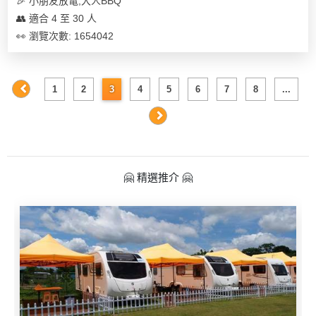
🎉 小朋友放電,大人BBQ
👥 適合 4 至 30 人
👀 瀏覽次數: 1654042
1
2
3
4
5
6
7
8
...
🤗 精選推介 🤗