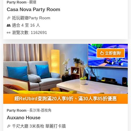
Party Room ∙ 觀塘
遊
Casa Nova Party Room
艇
🎉 抵玩觀塘Party Room
出
👥 適合 4 至 16 人
租
👀 瀏覽次數: 1162691
立即查詢!
經ReUbird查詢滿20人享9折、滿30人享85折優惠
Party Room ∙ 長沙灣-荔枝角
Auxano House
🎉 千尺大廳 3米長枱 華麗打卡牆