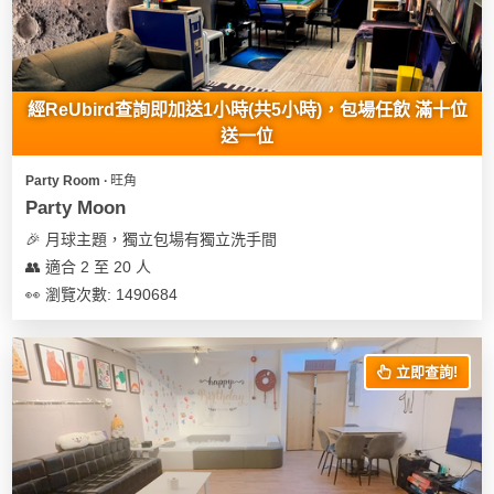
我
親
心
們
子
即
願
活
食
清
動
即
單
經ReUbird查詢即加送1小時(共5小時)，包場任飲 滿十位
煮
送一位
系
列
Party Room ∙ 旺角
Party Moon
聚
🎉 月球主題，獨立包場有獨立洗手間
會
👥 適合 2 至 20 人
及
👀 瀏覽次數: 1490684
拍
拖
餐
立即查詢!
廳
BBQ
場