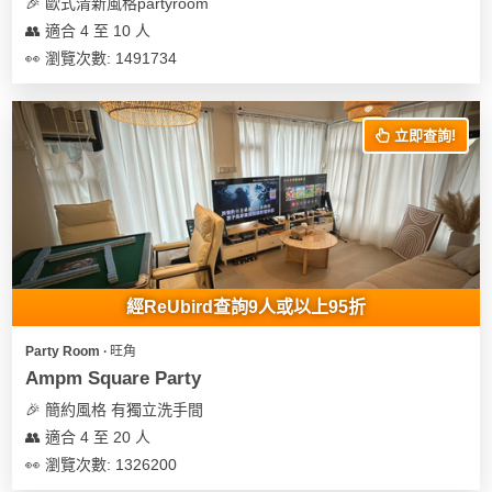
及
🎉 歐式清新風格partyroom
產
👥 適合 4 至 10 人
品
👀 瀏覽次數: 1491734
分
類
立即查詢!
活
Party
動
Room
類
到
型
會
經ReUbird查詢9人或以上95折
美
活
食
搞
Party Room ∙ 旺角
動
Party
Ampm Square Party
特
攻
🎉 簡約風格 有獨立洗手間
色
朋
略
👥 適合 4 至 20 人
蛋
友
糕
聚
👀 瀏覽次數: 1326200
會
會
活