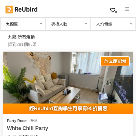
0
九龍區
選擇人數
人均價錢
繁
九龍 所有活動
中
搵到281個結果 :
EN
立即查詢!
登
入
註
冊
經ReUbird查詢學生可享有95折優惠
Party Room ∙ 旺角
服
White Chill Party
務