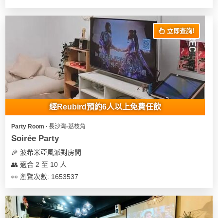
立即查詢!
經Reubird預約6人以上免費任飲
Party Room ∙ 長沙灣-荔枝角
Soirée Party
🎉 波希米亞風派對房間
👥 適合 2 至 10 人
👀 瀏覽次數: 1653537