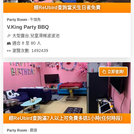
經ReUbird查詢當天生日者免費
Party Room ∙ 牛頭角
V.King Party BBQ
🎉 大型露台,兒童滑梯波波池
👥 適合 8 至 80 人
👀 瀏覽次數: 1492439
立即查詢!
經ReUbird查詢滿7人以上可免費多送1小時(任何時段）
Party Room ∙ 觀塘