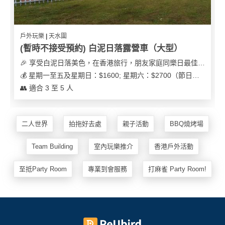
戶外玩樂 | 天水圍
(暫時不接受預約) 白泥日落露營車（大型）
🎉 享受白泥日落美色，在香港旅行，朋友家庭同樂日最佳之選
💰 星期一至五及星期日：$1600; 星期六：$2700（節日可能會有浮動）
👥 適合 3 至 5 人
二人世界
拍拖好去處
親子活動
BBQ燒烤場
Team Building
室內玩樂推介
香港戶外活動
至抵Party Room
專業到會服務
打麻雀 Party Room!