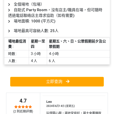
員
朋
動
食
全個場地（包場）
計
友
攻
自助式 Party Room，沒有店主/職員在場，但可隨時
劃
特
聚
略
透過電話聯絡店主尋求協助（如有需要)
色
會
場地面積: 1000 (平方尺)
蛋
場地最高可容納人數: 25人
社
慶
會
糕
交
祝
員
場地最低消
星期一至
星期五、六、日、公眾假期前夕及公
軟
花
生
需
費 :
四
眾假期
件
束
日
知
時數 :
3 小時
4 小時
及
拍
人數 :
4 人
6 人
花
拖
夾
藝
時
禮
聯
企
間
品
立即查詢
絡
業
神
我
/
訂
器
們
公
製
關
4.7
司
情
Leo
禮
於
2024年6月14日 (星期五)
活
侶
物
(
2
則近期評價)
我
玩得開心啊，場地安排好，場主會覆機程