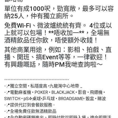
工
單位有成1000呎，勁寬敞，最多可以容
作
納25人，仲有獨立廁所。
坊
免費Wi-Fi、微波爐統統有齊。 4位或以
戶
上就可以包場！**唔收加一**，全場無
外
酒精飲品任你飲，唔使額外收錢！
玩
樂
其他商業用途，例如：影相、拍戲、直
播、開班、搞Event等等，一律歡迎！
遊
有興趣嘅話，隨時PM我哋查詢啦～
艇
出
租
-----------------------------------------
-📍獨立空間 • 私隱度高 •九龍灣中心地帶 _
-📍電動麻雀機 • POKER • BLACKJACK • 影音 • 飛鏢機 •
SWITCH • pS4•桌球•乒乓球 • BROADGAME• 骰盅 • 睇波
-📍提供代訂到會餐飲服務 -
-📍全場免費任飲無酒精飲品
-📍全自動密碼鎖進出，即時付款可即時入場，適合即興活