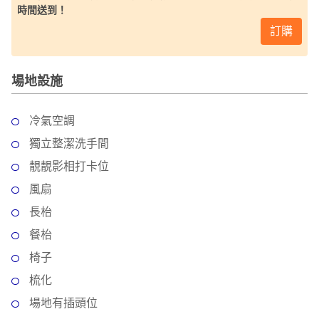
時間送到！
訂購
場地設施
冷氣空調
獨立整潔洗手間
靚靚影相打卡位
風扇
長枱
餐枱
椅子
梳化
場地有插頭位