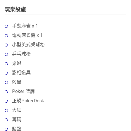
玩樂設施
手動麻雀 x 1
電動麻雀機 x 1
小型英式桌球枱
乒乓球枱
桌遊
影相道具
骰盅
Poker 啤牌
正規PokerDesk
大細
籌碼
賭墊