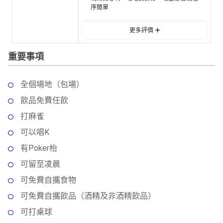
動
心
們
序簡單
場
願
婚
地
清
更多評價
禮
佈
單
置
重要事項
親
用
子
品
活
全個場地（包場）
動
即
飲品免費任飲
食
打麻雀
即
煮
可以唱K
系
有Poker枱
列
可留至凌晨
聚
可免費自攜食物
會
可免費自攜飲品（酒精及非酒精飲品）
及
可打桌球
拍