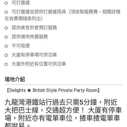
拖
可打邊爐
餐
可打邊爐並提供打邊爐用具（須收取服務費，相關詳情
廳
在收費價錢表列出）
B
提供美食到會預訂服務
B
提供場地佈置服務
Q
不可吸煙
場
大廈有停車場可供泊車
地
大廈外附近有位置可供泊車
新
場地介紹
奇
玩
【Delights ★ British Style Private Party Room】
樂
體
九龍灣港鐵站行過去只需5分鐘，附近
驗
大把巴士線，交通超方便！ 大厦有停車
場，附近亦有電單車位，揸車揸電單車
手
都咁易。
作