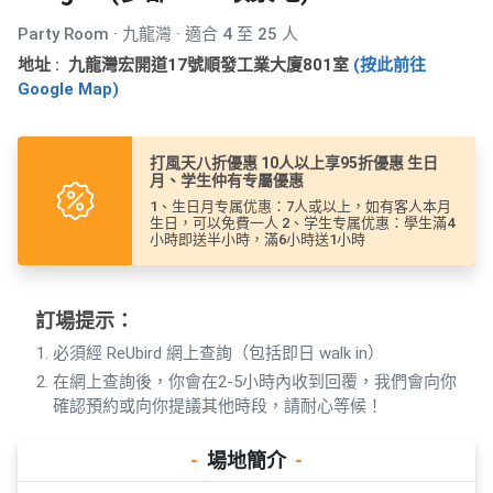
產
Party Room · 九龍灣 · 適合 4 至 25 人
品
分
地址 : 九龍灣宏開道17號順發工業大廈801室
(按此前往
Google Map)
類
打風天八折優惠 10人以上享95折優惠 生日
活
P
月、学生仲有专屬優惠
動
a
1、生日月专属优惠：7人或以上，如有客人本月
類
r
生日，可以免費一人 2、学生专属优惠：學生滿4
小時即送半小時，滿6小時送1小時
型
t
y
R
活
搞
訂場提示：
o
動
P
o
必須經 ReUbird 網上查詢（包括即日 walk in）
攻
a
m
在網上查詢後，你會在2-5小時內收到回覆，我們會向你
略
r
確認預約或向你提議其他時段，請耐心等候！
到
t
會
y
-
場地簡介
-
會
活
美