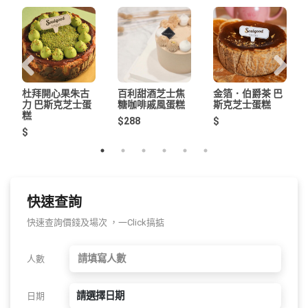
杜拜開心果朱古
百利甜酒芝士焦
金箔．伯爵茶 巴
力 巴斯克芝士蛋
糖咖啡戚風蛋糕
斯克芝士蛋糕
糕
$288
$
$
快速查詢
快速查詢價錢及場次 ，一Click搞掂
人數
請選擇日期
日期