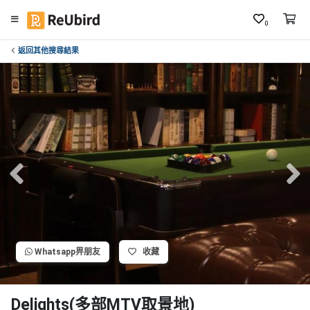
0
返回其他搜尋結果
繁
中
E
N
登
入
註
冊
Whatsapp畀朋友
收藏
服
務
及
Delights(多部MTV取景地)