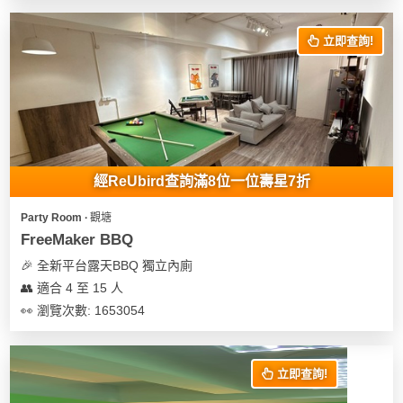
花
員
動
束
慶
計
攻
立即查詢!
及
祝
劃
略
花
生
藝
日
社
禮
會
拍
交
品
員
拖
軟
需
經ReUbird查詢滿8位一位壽星7折
訂
件
知
企
製
Party Room ∙ 觀塘
業/
禮
FreeMaker BBQ
公
物
夾
🎉 全新平台露天BBQ 獨立內廁
司
時
聯
👥 適合 4 至 15 人
場
活
間
絡
👀 瀏覽次數: 1653054
地
動
神
我
佈
器
們
婚
置
關
禮
立即查詢!
用
情
於
品
侶