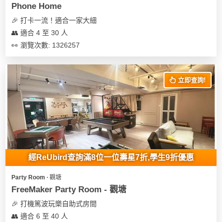
Phone Home
🎉 打卡一流！適合一家大細
👥 適合 4 至 30 人
👀 瀏覽次數: 1326257
立即查詢!
經ReUbird查詢滿8位一位壽星7折,學生9折優惠
Party Room ∙ 觀塘
FreeMaker Party Room - 觀塘
🎉 打機篤波玩樂自助式房間
👥 適合 6 至 40 人