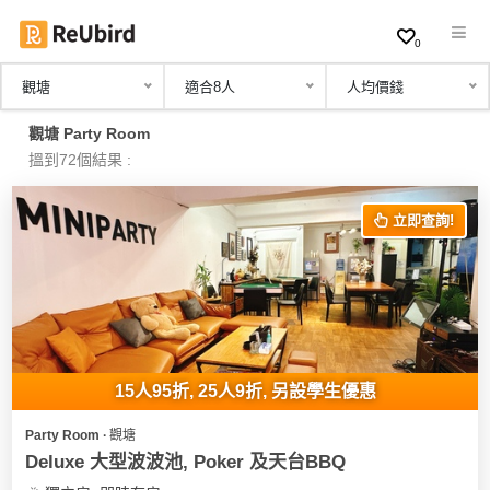
0
觀塘
適合8人
人均價錢
繁
觀塘 Party Room
中
搵到72個結果 :
EN
立即查詢!
登
入
註
冊
15人95折, 25人9折, 另設學生優惠
Party Room ∙ 觀塘
服
Deluxe 大型波波池, Poker 及天台BBQ
務