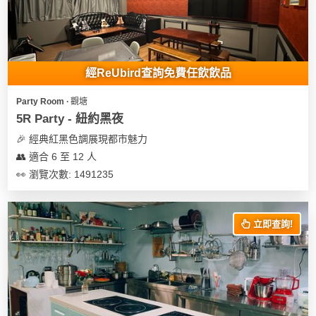
經ReUbird查詢免費任飲飲品
Party Room ∙ 觀塘
5R Party - 紐約黑夜
🎉 經典紅黑色調展現都市魅力
👥 適合 6 至 12 人
👀 瀏覽次數: 1491235
立即查詢!