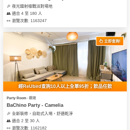
🎉 夜光鐳射槍戰派對場地
👥 適合 4 至 180 人
👀 瀏覽次數: 1163247
立即查詢!
經ReUbird查詢10人以上全單95折；飲品任飲
Party Room ∙ 觀塘
BaChino Party - Camelia
🎉 全新裝修，自助式入埸，舒適乾淨
👥 適合 2 至 30 人
👀 瀏覽次數: 1162182