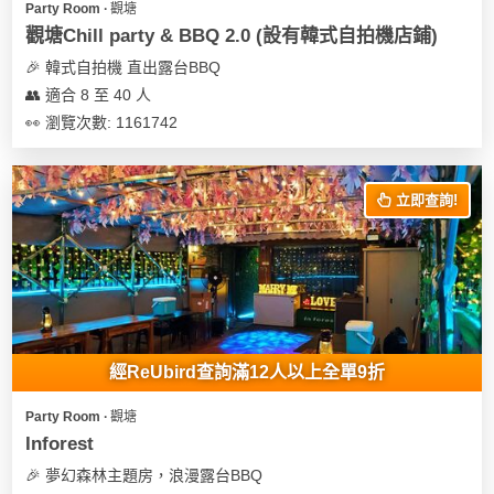
Party Room ∙ 觀塘
遊
觀塘Chill party & BBQ 2.0 (設有韓式自拍機店鋪)
艇
🎉 韓式自拍機 直出露台BBQ
出
👥 適合 8 至 40 人
租
👀 瀏覽次數: 1161742
立即查詢!
經ReUbird查詢滿12人以上全單9折
Party Room ∙ 觀塘
Inforest
🎉 夢幻森林主題房，浪漫露台BBQ