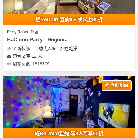
經ReUbird查詢8人或以上95折
Party Room ∙ 觀塘
BaChino Party - Begonia
🎉 全新裝修，自助式入埸，舒適乾淨
👥 適合 2 至 12 人
👀 瀏覽次數: 1818809
立即查詢!
經ReUbird查詢)滿8人可享95折