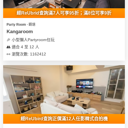
地
經ReUbrid查詢滿7人可享95折；滿8位可享9折
新
奇
Party Room ∙ 觀塘
玩
Kangaroom
樂
🎉 小型懶人Partyroom任玩
體
👥 適合 4 至 12 人
驗
👀 瀏覽次數: 1162412
手
作
工
作
坊
戶
外
玩
經ReUbird查詢正價滿12人任影韓式自拍機
樂