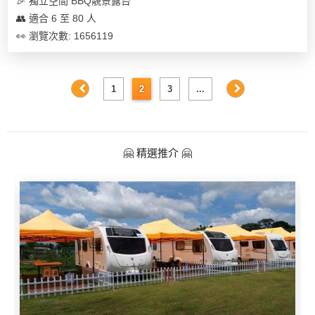
🎉 獨立空間 BBQ靚景露台
👥 適合 6 至 80 人
👀 瀏覽次數: 1656119
1
2
3
...
🤗 精選推介 🤗