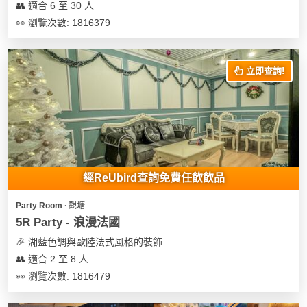
👥 適合 6 至 30 人
👀 瀏覽次數: 1816379
立即查詢!
經ReUbird查詢免費任飲飲品
Party Room ∙ 觀塘
5R Party - 浪漫法國
🎉 湖藍色調與歐陸法式風格的裝飾
👥 適合 2 至 8 人
👀 瀏覽次數: 1816479