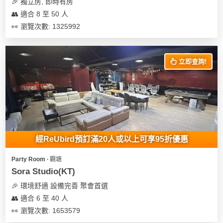
及
🎉 獨立房, 即時有房
產
👥 適合 8 至 50 人
品
👀 瀏覽次數: 1325992
分
類
立即查詢!
活
Party
動
Room
類
到
型
會
經ReUbird預訂滿20人或以上可享95折優惠
美
活
食
搞
Party Room ∙ 觀塘
動
Party
Sora Studio(KT)
特
攻
🎉 環境舒適 設備完善 聚會首選
色
朋
略
👥 適合 6 至 40 人
蛋
友
糕
聚
👀 瀏覽次數: 1653579
會
會
活