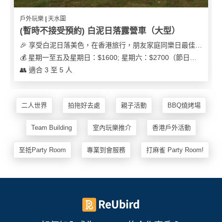
戶外玩樂 | 天水圍
(暫時不接受預約) 白泥日落露營車（大型）
🎉 享受白泥日落美色，在香港旅行，朋友家庭同樂日最佳之選
💰 星期一至五及星期日：$1600; 星期六：$2700（節日可能會有浮動）
👥 適合 3 至 5 人
二人世界
拍拖好去處
親子活動
BBQ燒烤場
Team Building
室內玩樂推介
香港戶外活動
至抵Party Room
專業到會服務
打麻雀 Party Room!