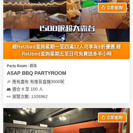
立即查詢!
經ReUbird查詢星期一至四滿12人可享有9折優惠 經
ReUbird查詢星期五至日可免費送多半小時
Party Room ∙ 觀塘
ASAP BBQ PARTYROOM
🎉 應有盡有.有推盲盒機3000呎
👥 適合 8 至 100 人
👀 瀏覽次數: 1326962
立即查詢!