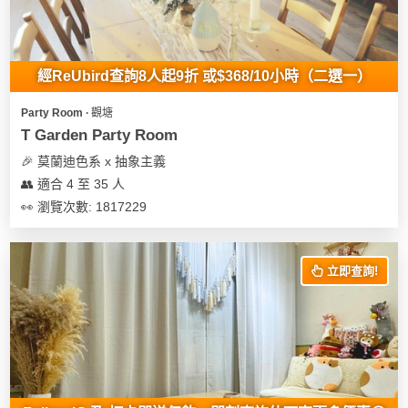
經ReUbird查詢8人起9折 或$368/10小時（二選一）
Party Room ∙ 觀塘
T Garden Party Room
🎉 莫蘭迪色系 x 抽象主義
👥 適合 4 至 35 人
👀 瀏覽次數: 1817229
立即查詢!