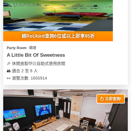
我
親
心
們
子
即
願
活
食
清
動
即
單
煮
經ReUbird查詢6位或以上即享95折
系
列
Party Room ∙ 觀塘
A Little Bit Of Sweetness
聚
🎉 休閒放鬆💆🏻自助式使用房間
會
👥 適合 2 至 8 人
及
👀 瀏覽次數: 1655914
拍
拖
餐
立即查詢!
廳
BBQ
場