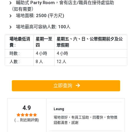
束
慶
計
攻
輔助式 Party Room，會有店主/職員在接待處協助
及
祝
劃
略
（如有需要）
花
生
場地面積: 2500 (平方尺)
藝
日
場地最高可容納人數: 100人
社
禮
會
拍
交
品
員
場地最低消
星期一至
星期五、六、日、公眾假期前夕及公
拖
軟
需
費 :
四
眾假期
訂
件
知
時數 :
4 小時
4 小時
企
製
業/
人數 :
8 人
12 人
禮
公
物
夾
司
時
聯
場
活
間
立即查詢
絡
地
動
神
我
佈
器
們
婚
置
4.9
關
Leung
禮
用
情
於
場地很好，有員工協助，回覆快，食物價
品
侶
(
...
則近期評價)
我
親
錢都滿意，感謝
心
們
子
即