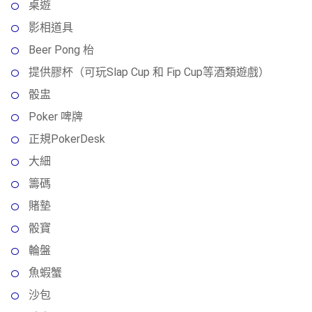
桌遊
影相道具
Beer Pong 枱
提供膠杯（可玩Slap Cup 和 Fip Cup等酒類遊戲）
骰盅
Poker 啤牌
正規PokerDesk
大細
籌碼
賭墊
骰寶
輪盤
魚蝦蟹
沙包