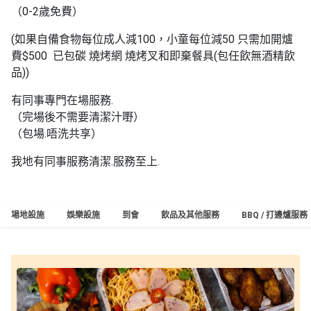
（0-2歲免費）
(如果自備食物每位成人減100，小童每位減50 只需加開爐
費$500 已包碳 燒烤網 燒烤叉和即棄餐具(包任飲無酒精飲
品))
有同事專門在場服務.
（完場後不需要清潔汁嘢）
（包場.唔洗共享）
我地有同事服務清潔.服務至上.
場地設施
娛樂設施
到會
飲品及其他服務
BBQ / 打邊爐服務