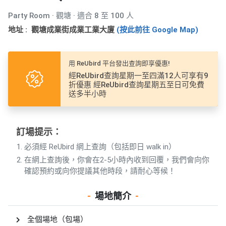
品
Party Room · 觀塘 · 適合 8 至 100 人
分
類
地址 : 觀塘成業街成業工業大廈
(按此前往 Google Map)
活
Party
用 ReUbird 平台發出查詢即享優惠!
動
Room
經ReUbird查詢星期一至四滿12人可享有9
折優惠 經ReUbird查詢星期五至日可免費
類
送多半小時
到
型
會
美
訂場提示：
活
食
搞
動
Party
必須經 ReUbird 網上查詢（包括即日 walk in）
特
攻
在網上查詢後，你會在2-5小時內收到回覆，我們會向你
色
朋
略
確認預約或向你提議其他時段，請耐心等候！
蛋
友
糕
聚
-
場地簡介
-
會
會
活
花
員
動
全個場地（包場）