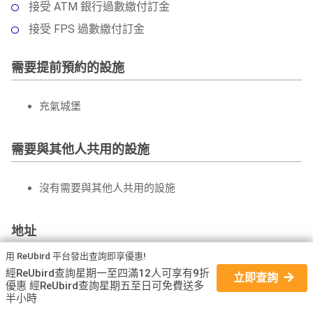
接受 ATM 銀行過數繳付訂金
接受 FPS 過數繳付訂金
需要提前預約的設施
充氣城堡
需要與其他人共用的設施
沒有需要與其他人共用的設施
地址
用 ReUbird 平台發出查詢即享優惠!
香港觀塘成業街成業工業大廈
經ReUbird查詢星期一至四滿12人可享有9折
立即查詢
優惠 經ReUbird查詢星期五至日可免費送多
半小時
交通