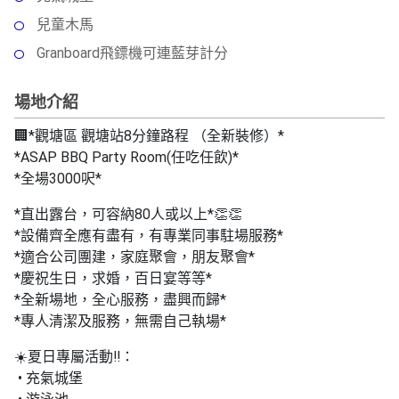
艇
兒童木馬
出
租
Granboard飛鏢機可連藍芽計分
場地介紹
🏢*觀塘區 觀塘站8分鐘路程 （全新裝修）*
*ASAP BBQ Party Room(任吃任飲)*
*全場3000呎*
*直出露台，可容納80人或以上*👏👏
*設備齊全應有盡有，有專業同事駐場服務*
*適合公司團建，家庭聚會，朋友聚會*
*慶祝生日，求婚，百日宴等等*
*全新場地，全心服務，盡興而歸*
*專人清潔及服務，無需自己執場*
☀️夏日專屬活動‼️：
• 充氣城堡