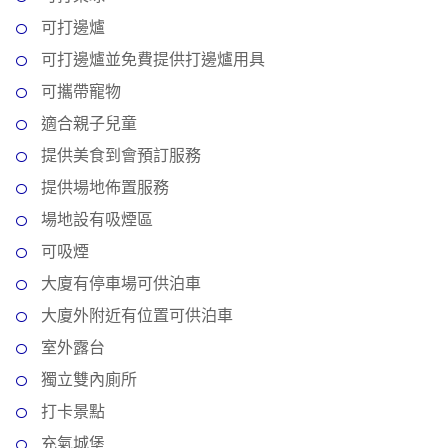
新
可打邊爐
奇
可打邊爐並免費提供打邊爐用具
玩
樂
可攜帶寵物
體
適合親子兒童
驗
提供美食到會預訂服務
手
提供場地佈置服務
作
場地設有吸煙區
工
作
可吸煙
坊
大廈有停車場可供泊車
大廈外附近有位置可供泊車
戶
外
室外露台
玩
獨立雙內廁所
樂
打卡景點
遊
充氣城堡