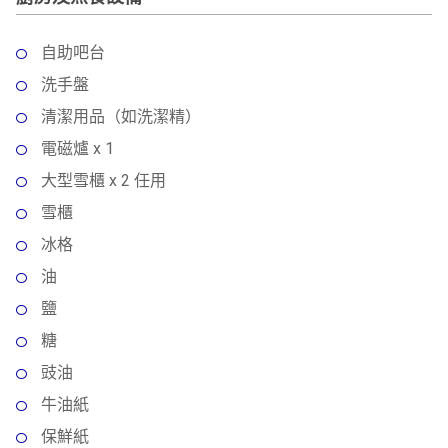
自助吧台
洗手盤
清潔用品（如洗潔精）
電磁爐 x 1
大型雪櫃 x 2 任用
雪櫃
冰格
油
鹽
糖
豉油
牛油紙
保鮮紙