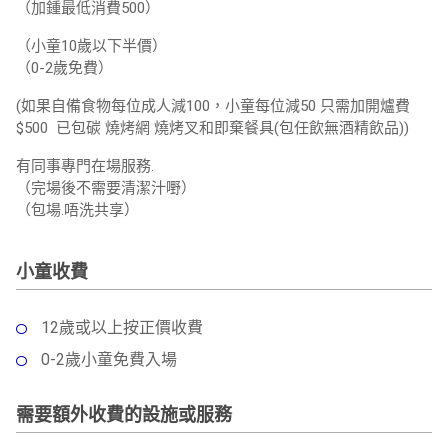
（加鍾最低消費500）
（小童10歲以下半價）
（0-2歲免費）
(如果自備食物每位成人減100，小童每位減50 只需加開爐費
$500 已包碳 燒烤網 燒烤叉和即棄餐具(包任飲無酒精飲品))
有同事專門在場服務.
（完場後不需要清潔汁嘢）
（包場.唔洗共享）
小童收費
12歲或以上按正價收費
0-2歲小童免費入場
需要額外收費的設施或服務