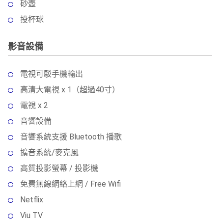
砂壺
投杯球
影音設備
電視可駁手機輸出
高清大電視 x 1（超過40寸）
電視 x 2
音響設備
音響系統支援 Bluetooth 播歌
擴音系統/麥克風
高質投影螢幕 / 投影機
免費無線網絡上網 / Free Wifi
Netflix
Viu TV