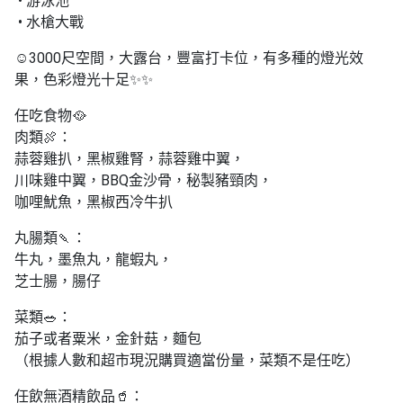
• 游泳池
• 水槍大戰
☺️3000尺空間，大露台，豐富打卡位，有多種的燈光效
果，色彩燈光十足✨✨
任吃食物🥘
肉類🍖：
蒜蓉雞扒，黑椒雞腎，蒜蓉雞中翼，
川味雞中翼，BBQ金沙骨，秘製豬頸肉，
咖哩魷魚，黑椒西冷牛扒
丸腸類🍡：
牛丸，墨魚丸，龍蝦丸，
芝士腸，腸仔
菜類🥗：
茄子或者粟米，金針菇，麵包
（根據人數和超市現況購買適當份量，菜類不是任吃）
任飲無酒精飲品🥤：