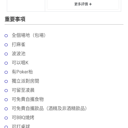
願
更多評價
活
食
清
動
即
單
重要事項
煮
系
列
全個場地（包場）
打麻雀
聚
會
波波池
及
可以唱K
拍
有Poker枱
拖
餐
獨立派對房間
廳
可留至凌晨
可免費自攜食物
BBQ
可免費自攜飲品（酒精及非酒精飲品）
場
可BBQ燒烤
地
可打桌球