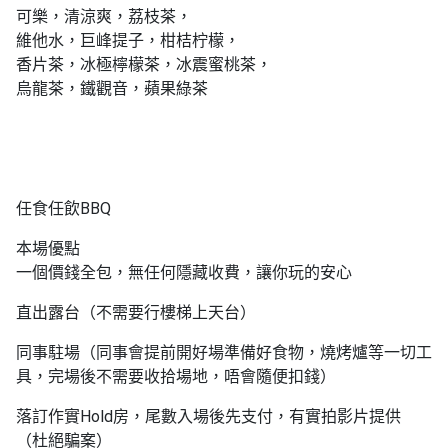
可樂，清涼爽，荔枝茶，
維他水，巨峰提子，柑桔柠檬，
香片茶，冰極檸檬茶，冰震蜜桃茶，
烏龍茶，鐵觀音，蘋果綠茶
任食任飲BBQ
本場優點
一個價錢全包，無任何隱藏收費，讓你玩的安心
直出露台（不需要行樓梯上天台）
同事駐場（同事會提前開好場準備好食物，燒烤爐等一切工
具，完場後不需要收拾場地，唔會隨便扣錢）
落訂作實Hold房，尾數入場後先支付，有實拍影片提供
（杜絕騙案）