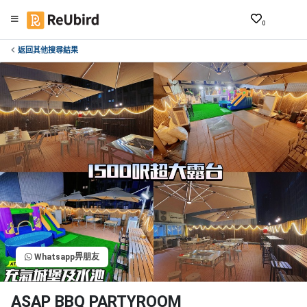
0
返回其他搜尋結果
繁
中
EN
登
入
註
冊
服
Whatsapp畀朋友
務
及
產
ASAP BBQ PARTYROOM