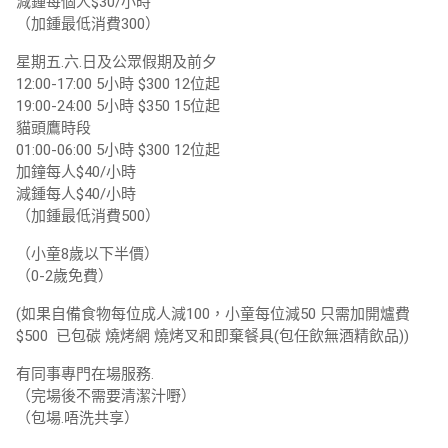
減鍾每個人$30/小時
（加鍾最低消費300）
星期五.六.日及公眾假期及前夕
12:00-17:00 5小時 $300 12位起
19:00-24:00 5小時 $350 15位起
貓頭鷹時段
01:00-06:00 5小時 $300 12位起
加鐘每人$40/小時
減鍾每人$40/小時
（加鍾最低消費500）
（小童8歲以下半價）
（0-2歲免費）
(如果自備食物每位成人減100，小童每位減50 只需加開爐費
$500 已包碳 燒烤網 燒烤叉和即棄餐具(包任飲無酒精飲品))
有同事專門在場服務.
（完場後不需要清潔汁嘢）
（包場.唔洗共享）