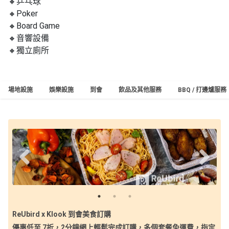
🔸
乒乓
球
工
🔸Poker
作
🔸Board Game
坊
🔸音響設備
🔸獨立廁所
戶
外
玩
場地設施
娛樂設施
到會
飲品及其他服務
BBQ / 打邊爐服務
樂
遊
艇
出
租
ReUbird x Klook 到會美食訂購
優惠低至 7折，2分鐘網上輕鬆完成訂購，多個套餐免運費，指定