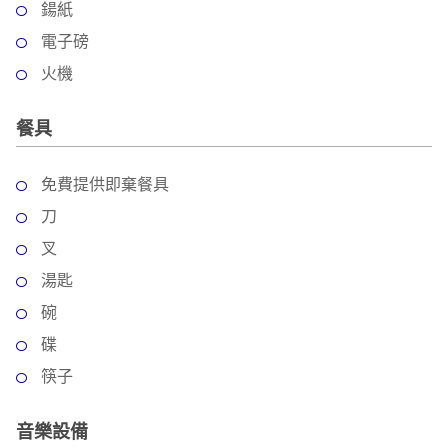
鍚紙
電子磅
火機
餐具
免費提供即棄餐具
刀
叉
湯匙
碗
碟
筷子
音樂設備