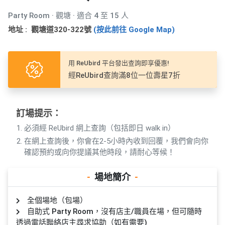
產
Party Room · 觀塘 · 適合 4 至 15 人
品
分
地址 : 觀塘道320-322號
(按此前往 Google Map)
類
用 ReUbird 平台發出查詢即享優惠!
活
P
經ReUbird查詢滿8位一位壽星7折
動
a
類
r
型
t
訂場提示：
y
必須經 ReUbird 網上查詢（包括即日 walk in）
R
在網上查詢後，你會在2-5小時內收到回覆，我們會向你
活
搞
o
確認預約或向你提議其他時段，請耐心等候！
動
P
o
攻
a
m
-
場地簡介
-
略
r
到
t
全個場地（包場）
會
y
自助式 Party Room，沒有店主/職員在場，但可隨時
會
活
美
透過電話聯絡店主尋求協助（如有需要)