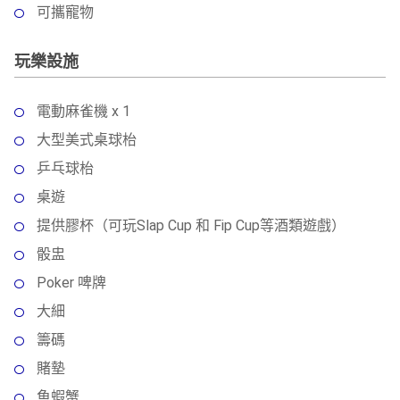
可攜寵物
玩樂設施
電動麻雀機 x 1
大型美式桌球枱
乒乓球枱
桌遊
提供膠杯（可玩Slap Cup 和 Fip Cup等酒類遊戲）
骰盅
Poker 啤牌
大細
籌碼
賭墊
魚蝦蟹