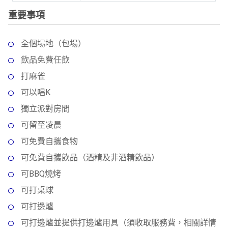
動
心
們
重要事項
場
願
婚
地
清
禮
佈
單
全個場地（包場）
置
親
飲品免費任飲
用
子
品
打麻雀
活
可以唱K
動
即
獨立派對房間
食
即
可留至凌晨
煮
可免費自攜食物
系
可免費自攜飲品（酒精及非酒精飲品）
列
可BBQ燒烤
聚
可打桌球
會
及
可打邊爐
拍
可打邊爐並提供打邊爐用具（須收取服務費，相關詳情