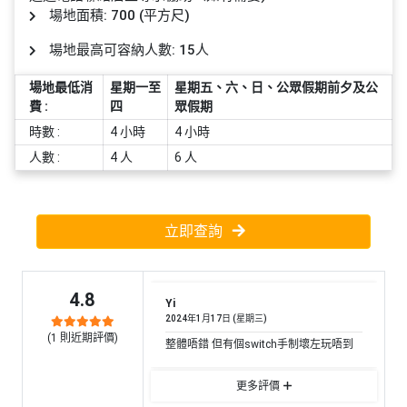
員
朋
動
食
場地面積: 700 (平方尺)
計
友
攻
劃
特
聚
略
場地最高可容納人數: 15人
色
會
場地最低消
星期一至
星期五、六、日、公眾假期前夕及公
蛋
費 :
四
眾假期
社
慶
會
糕
交
祝
員
時數 :
4 小時
4 小時
軟
花
生
需
人數 :
4 人
6 人
件
束
日
知
及
拍
花
立即查詢
拖
夾
藝
時
禮
聯
企
間
品
絡
4.8
業
神
Yi
我
/
2024年1月17日 (星期三)
訂
器
們
(
1
則近期評價)
公
整體唔錯 但有個switch手制壞左玩唔到
製
關
司
情
禮
於
活
侶
更多評價
物
我