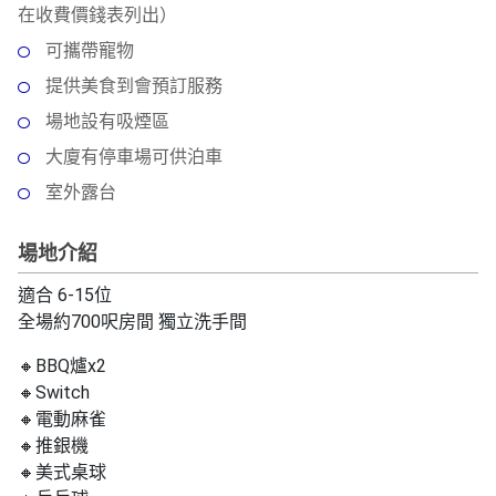
拖
在收費價錢表列出）
餐
可攜帶寵物
廳
提供美食到會預訂服務
B
場地設有吸煙區
B
大廈有停車場可供泊車
Q
室外露台
場
地
場地介紹
新
適合 6-15位
奇
全場約700呎房間 獨立洗手間
玩
樂
🔸BBQ爐x2
體
🔸Switch
驗
🔸電動麻雀
🔸推銀機
手
🔸美式桌球
作