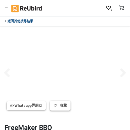
0
返回其他搜尋結果
繁
中
E
N
登
入
註
冊
Whatsapp畀朋友
收藏
服
務
及
FreeMaker BBQ