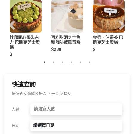
杜拜開心果朱古
百利甜酒芝士焦
金箔．伯爵茶 巴
力 巴斯克芝士蛋
糖咖啡戚風蛋糕
斯克芝士蛋糕
糕
$288
$
$
快速查詢
快速查詢價錢及場次 ，一Click搞掂
人數
請選擇日期
日期