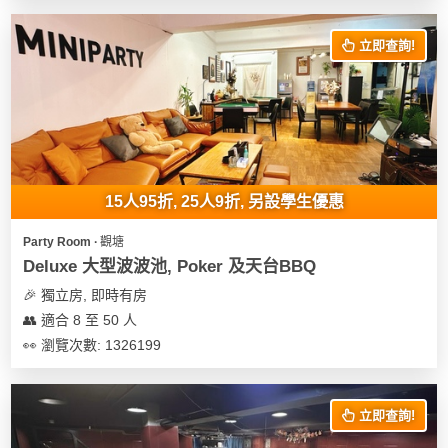
花
員
動
束
慶
計
攻
立即查詢!
及
祝
劃
略
花
生
藝
日
社
禮
會
拍
交
品
員
拖
軟
需
15人95折, 25人9折, 另設學生優惠
訂
件
知
企
製
Party Room ∙ 觀塘
業/
禮
Deluxe 大型波波池, Poker 及天台BBQ
公
物
夾
🎉 獨立房, 即時有房
司
時
聯
👥 適合 8 至 50 人
場
活
間
絡
👀 瀏覽次數: 1326199
地
動
神
我
佈
器
們
婚
置
關
禮
立即查詢!
用
情
於
品
侶