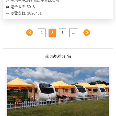
🎉 場地乾淨舒適 直出平台BBQ場
👥 適合 6 至 50 人
👀 瀏覽次數: 1820451
1
2
3
...
🤗 精選推介 🤗