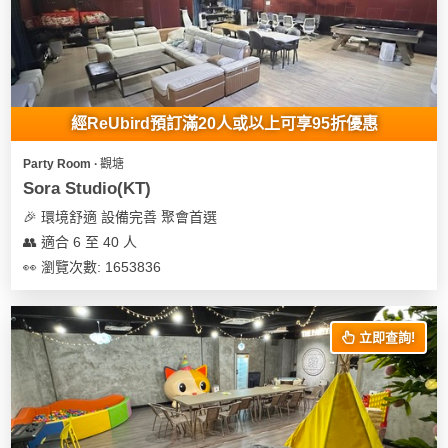
我
親
心
們
子
即
願
活
食
清
動
即
單
煮
經ReUbird預訂滿20人或以上可享95折優惠
系
列
Party Room ∙ 觀塘
Sora Studio(KT)
聚
🎉 環境舒適 設備完善 聚會首選
會
👥 適合 6 至 40 人
及
👀 瀏覽次數: 1653836
拍
拖
餐
立即查詢!
廳
BBQ
場