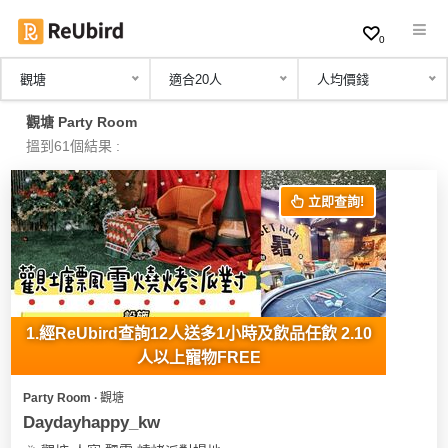
0
觀塘
適合20人
人均價錢
繁
觀塘 Party Room
中
搵到61個結果 :
EN
立即查詢!
登
入
註
冊
1.經ReUbird查詢12人送多1小時及飲品任飲 2.10
人以上寵物FREE
Party Room ∙ 觀塘
服
Daydayhappy_kw
務