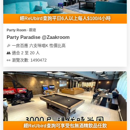
經ReUbird查詢平日6人以上每人$100/4小時
Party Room ∙ 觀塘
Party Paradise @Zaakroom
🎉 一房百應 六支咪唱K 性價比高
👥 適合 2 至 20 人
👀 瀏覽次數: 1490472
經ReUbird查詢可享受包無酒精飲品任飲