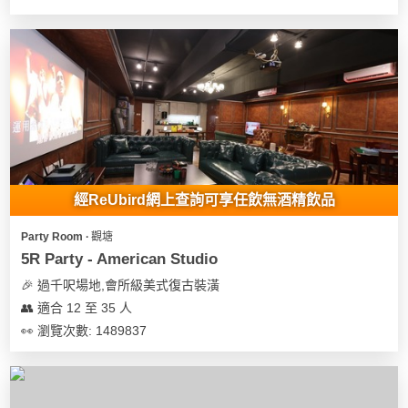
經ReUbird網上查詢可享任飲無酒精飲品
Party Room ∙ 觀塘
5R Party - American Studio
🎉 過千呎場地,會所級美式復古裝潢
👥 適合 12 至 35 人
👀 瀏覽次數: 1489837