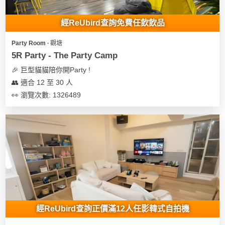
地
經ReUbird查詢免費任飲飲品
新
奇
Party Room ∙ 觀塘
玩
5R Party - The Party Camp
樂
🎉 巨型貓貓陪你開Party !
體
👥 適合 12 至 30 人
驗
👀 瀏覽次數: 1326489
手
作
工
作
坊
戶
外
玩
經ReUbird查詢正價滿12人任影韓式自拍機
樂