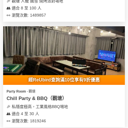
及
🎉 觀塘 人寵 飄雪 燒烤派對場地
產
👥 適合 8 至 100 人
品
👀 瀏覽次數: 1489857
分
類
活
Party
動
Room
類
到
型
會
經ReUbird查詢滿10位享有9折優惠
美
活
食
搞
Party Room ∙ 觀塘
動
Party
Chill Party & BBQ（觀塘）
特
攻
🎉 私隱度極高，工業風格BBQ埸地
色
朋
略
👥 適合 4 至 30 人
蛋
友
糕
聚
👀 瀏覽次數: 1819246
會
會
活