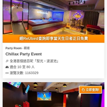
經ReUbird查詢即享當天生日者正日免費
Party Room ∙ 觀塘
Chillax Party Event
🎉 全港首個過百呎「型光・波波池」
👥 適合 10 至 80 人
👀 瀏覽次數: 1163329
立即查詢!