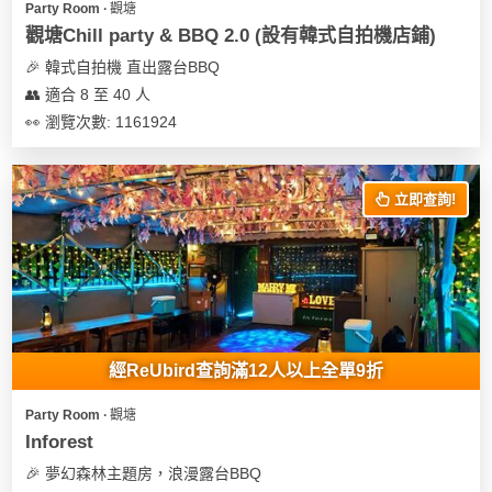
Party Room ∙ 觀塘
遊
觀塘Chill party & BBQ 2.0 (設有韓式自拍機店鋪)
艇
🎉 韓式自拍機 直出露台BBQ
出
👥 適合 8 至 40 人
租
👀 瀏覽次數: 1161924
立即查詢!
經ReUbird查詢滿12人以上全單9折
Party Room ∙ 觀塘
Inforest
🎉 夢幻森林主題房，浪漫露台BBQ