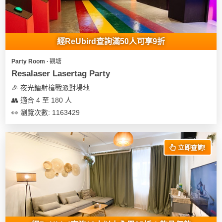
經ReUbird查詢滿50人可享9折
Party Room ∙ 觀塘
Resalaser Lasertag Party
🎉 夜光鐳射槍戰派對場地
👥 適合 4 至 180 人
👀 瀏覽次數: 1163429
立即查詢!