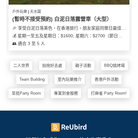
戶外玩樂 | 天水圍
(暫時不接受預約) 白泥日落露營車（大型）
🎉 享受白泥日落美色，在香港旅行，朋友家庭同樂日最佳之選
💰 星期一至五及星期日：$1600; 星期六：$2700（節日可能會有浮動）
👥 適合 3 至 5 人
二人世界
拍拖好去處
親子活動
BBQ燒烤場
Team Building
室內玩樂推介
香港戶外活動
至抵Party Room
專業到會服務
打麻雀 Party Room!