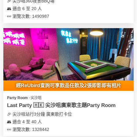
及
🎉 尖沙咀360夜景BBQ場
產
👥 適合 6 至 20 人
品
👀 瀏覽次數: 1490987
分
類
活
Party
動
Room
類
到
型
會
經ReUbird查詢可享飲品任飲及2張即影即有相片
美
活
食
搞
Party Room ∙ 尖沙咀
動
Party
Last Party 🇭🇰 尖沙咀廣東歌主題Party Room
特
攻
🎉 尖沙咀站行3分鐘 廣東歌打卡位
色
朋
略
👥 適合 4 至 40 人
蛋
友
糕
聚
👀 瀏覽次數: 1328442
會
會
活