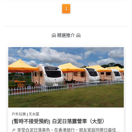
1
🤗 精選推介 🤗
戶外玩樂 | 天水圍
(暫時不接受預約) 白泥日落露營車（大型）
🎉 享受白泥日落美色，在香港旅行，朋友家庭同樂日最佳之選