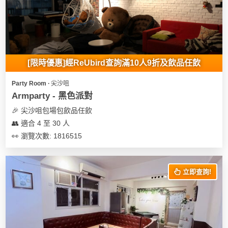
我
親
心
們
子
即
願
活
食
清
動
即
單
煮
[限時優惠]經ReUbird查詢滿10人9折及飲品任飲
系
列
Party Room ∙ 尖沙咀
Armparty - 黑色派對
聚
🎉 尖沙咀包場包飲品任飲
會
👥 適合 4 至 30 人
及
👀 瀏覽次數: 1816515
拍
拖
餐
立即查詢!
廳
BBQ
場