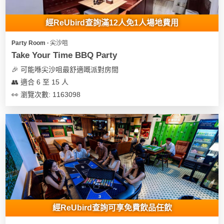
地
經ReUbird查詢滿12人免1人場地費用
新
奇
Party Room ∙ 尖沙咀
玩
Take Your Time BBQ Party
樂
🎉 可能喺尖沙咀最舒適嘅派對房間
體
👥 適合 6 至 15 人
驗
👀 瀏覽次數: 1163098
手
作
工
作
坊
戶
外
玩
經ReUbird查詢可享免費飲品任飲
樂