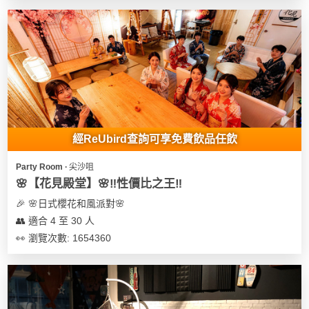
花
員
動
束
慶
計
攻
及
祝
劃
略
花
生
藝
日
社
禮
會
拍
交
品
員
拖
軟
需
經ReUbird查詢可享免費飲品任飲
訂
件
知
企
製
Party Room ∙ 尖沙咀
業/
禮
🌸【花見殿堂】🌸‼️性價比之王‼️
公
物
夾
🎉 🌸日式櫻花和風派對🌸
司
時
聯
👥 適合 4 至 30 人
場
活
間
絡
👀 瀏覽次數: 1654360
地
動
神
我
佈
器
們
婚
置
關
禮
用
情
於
品
侶