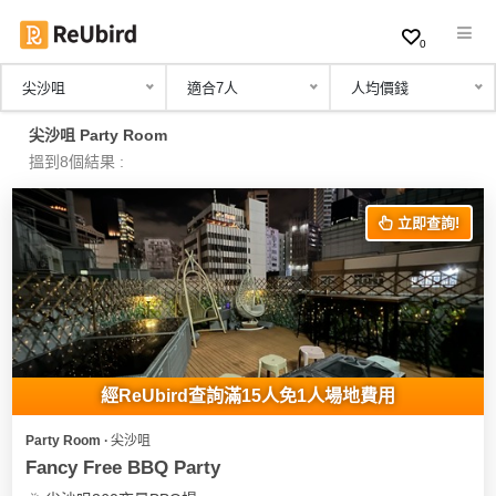
0
尖沙咀
適合7人
人均價錢
繁
尖沙咀 Party Room
中
搵到8個結果 :
EN
立即查詢!
登
入
註
冊
經ReUbird查詢滿15人免1人場地費用
Party Room ∙ 尖沙咀
服
Fancy Free BBQ Party
務