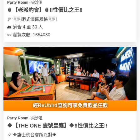
Party Room ∙ 尖沙咀
遊
🏮【老派約會】🏮‼️性價比之王‼️
艇
🎉 🇭🇰港式懷舊風格🇭🇰
出
👥 適合 4 至 30 人
租
👀 瀏覽次數: 1654080
經ReUbird查詢可享免費飲品任飲
Party Room ∙ 尖沙咀
🔶【THE ONE 壹號皇庭】🔶‼️性價比之王‼️
🎉 🔶諾士佛台會所派對🔶