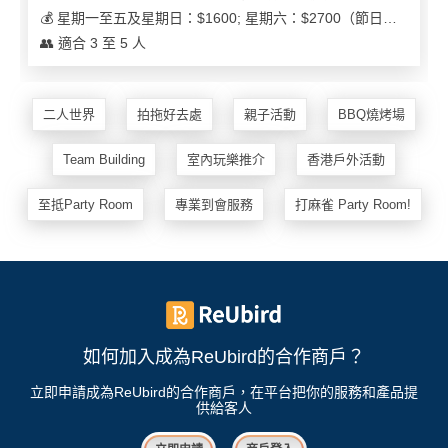
💰 星期一至五及星期日：$1600; 星期六：$2700（節日可能會有浮動）
👥 適合 3 至 5 人
二人世界
拍拖好去處
親子活動
BBQ燒烤場
Team Building
室內玩樂推介
香港戶外活動
至抵Party Room
專業到會服務
打麻雀 Party Room!
如何加入成為ReUbird的合作商戶？
立即申請成為ReUbird的合作商戶，在平台把你的服務和產品提
供給客人