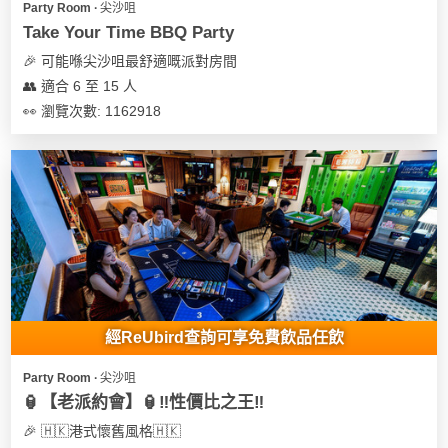
Party Room ∙ 尖沙咀
遊
Take Your Time BBQ Party
艇
🎉 可能喺尖沙咀最舒適嘅派對房間
出
👥 適合 6 至 15 人
租
👀 瀏覽次數: 1162918
經ReUbird查詢可享免費飲品任飲
Party Room ∙ 尖沙咀
🏮【老派約會】🏮‼️性價比之王‼️
🎉 🇭🇰港式懷舊風格🇭🇰