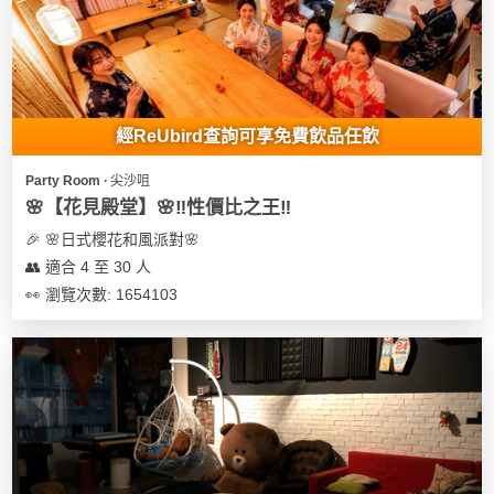
我
親
心
們
子
即
願
活
食
清
動
即
單
煮
經ReUbird查詢可享免費飲品任飲
系
列
Party Room ∙ 尖沙咀
🌸【花見殿堂】🌸‼️性價比之王‼️
聚
🎉 🌸日式櫻花和風派對🌸
會
👥 適合 4 至 30 人
及
👀 瀏覽次數: 1654103
拍
拖
餐
廳
BBQ
場