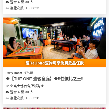
👥 適合 4 至 30 人
👀 瀏覽次數: 1653823
經ReUbird查詢可享免費飲品任飲
Party Room ∙ 尖沙咀
🔶【THE ONE 壹號皇庭】🔶‼️性價比之王‼️
🎉 🔶諾士佛台會所派對🔶
👥 適合 4 至 30 人
👀 瀏覽次數: 1655328