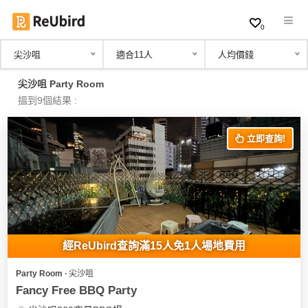
0
尖沙咀
適合11人
人均價錢
繁
尖沙咀 Party Room
中
搵到9個結果 :
EN
立即查詢!
登
入
註
冊
經ReUbird查詢滿15人免1人場地費用
Party Room ∙ 尖沙咀
服
Fancy Free BBQ Party
務