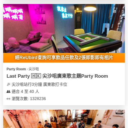
花
員
動
束
慶
計
攻
及
祝
劃
略
花
生
藝
日
社
禮
會
拍
交
品
員
拖
軟
需
經ReUbird查詢可享飲品任飲及2張即影即有相片
訂
件
知
企
製
Party Room ∙ 尖沙咀
業/
禮
Last Party 🇭🇰 尖沙咀廣東歌主題Party Room
公
物
夾
🎉 尖沙咀站行3分鐘 廣東歌打卡位
司
時
聯
👥 適合 4 至 40 人
場
活
間
絡
👀 瀏覽次數: 1328236
地
動
神
我
佈
器
們
婚
置
關
禮
用
情
於
品
侶