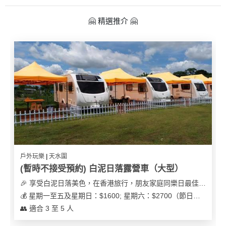
🤗 精選推介 🤗
戶外玩樂 | 天水圍
(暫時不接受預約) 白泥日落露營車（大型）
🎉 享受白泥日落美色，在香港旅行，朋友家庭同樂日最佳之選
💰 星期一至五及星期日：$1600; 星期六：$2700（節日可能會有浮動）
👥 適合 3 至 5 人