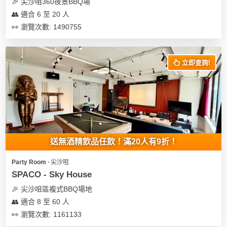
及
🎉 尖沙咀360夜景BBQ場
產
👥 適合 6 至 20 人
品
👀 瀏覽次數: 1490755
分
類
立即查詢!
活
Party
動
Room
類
到
型
會
送無酒精飲品任飲！滿20人有9折！
美
活
食
搞
Party Room ∙ 尖沙咀
動
Party
SPACO - Sky House
特
攻
🎉 尖沙咀區複式BBQ場地
色
朋
略
👥 適合 8 至 60 人
蛋
友
糕
聚
👀 瀏覽次數: 1161133
會
會
活