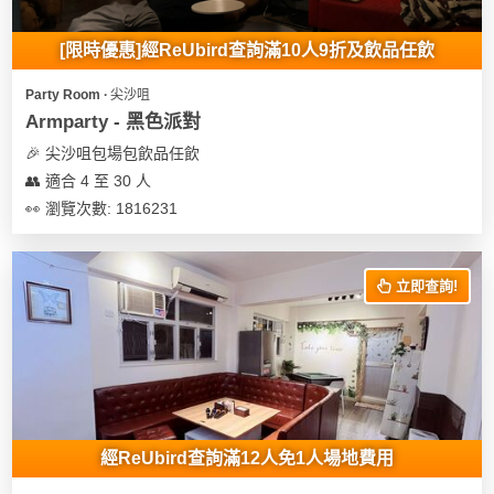
地
[限時優惠]經ReUbird查詢滿10人9折及飲品任飲
新
奇
Party Room ∙ 尖沙咀
玩
Armparty - 黑色派對
樂
🎉 尖沙咀包場包飲品任飲
體
👥 適合 4 至 30 人
驗
👀 瀏覽次數: 1816231
手
作
立即查詢!
工
作
坊
戶
外
玩
經ReUbird查詢滿12人免1人場地費用
樂