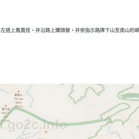
）
走左道上鳳凰徑，并沿路上爛頭營，并依指示路牌下山至南山的