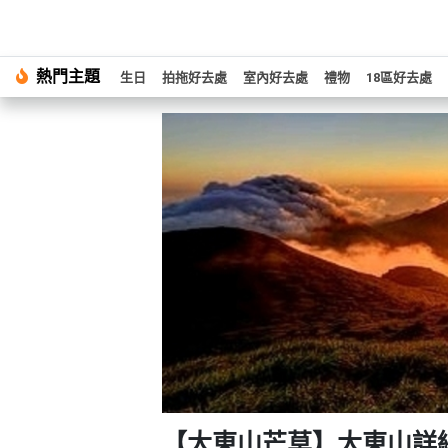
#
熱門主題
繁
生日
拍拖好去處
室內好去處
禮物
18區好去處
生
中
日
EN
#
拍
登
拖
好
入
去
處
註
冊
#
室
內
好
服
去
務
處
及
產
#
【大東山芒草】大東山詳