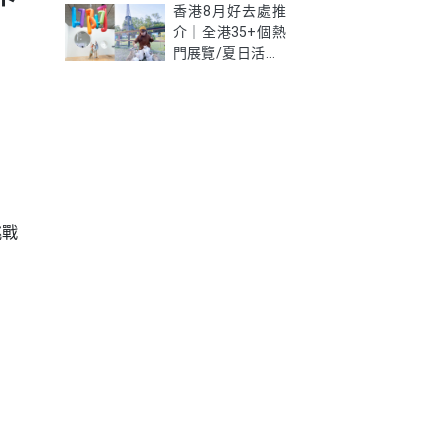
新學生優惠價錢、
香港8月好去處推
限制及資格懶人包
介｜全港35+個熱
門展覽/夏日活動/
室內好去處一次
睇！
挑戰