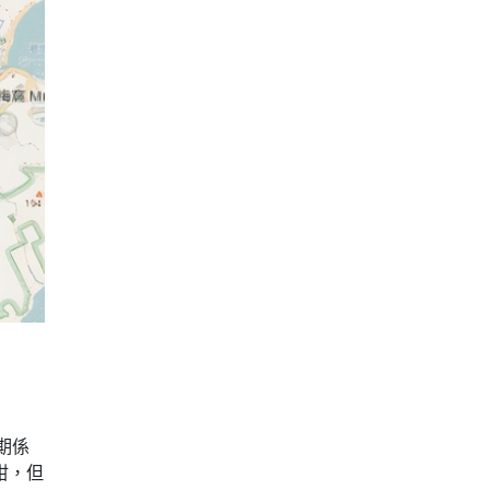
期係
咁，但