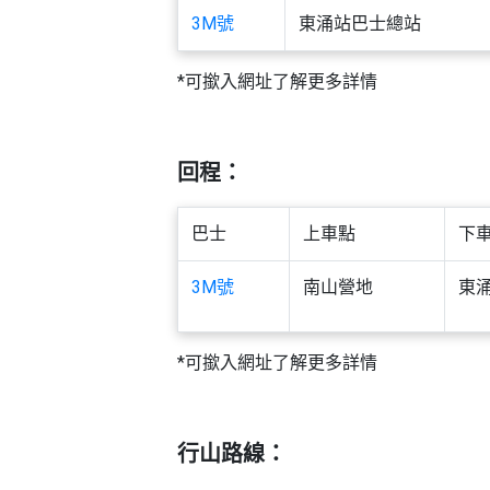
艇
#18
3M號
東涌站巴士總站
區
出
美
租
食
*可撳入網址了解更多詳情
回程：
巴士
上車點
下
3M號
南山營地
東
*可撳入網址了解更多詳情
行山路線：