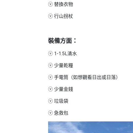
束
慶
計
攻
ⓥ 替換衣物
及
祝
劃
略
#
花
生
親
ⓥ 行山拐杖
子
藝
日
好
社
禮
會
去
拍
交
品
員
裝備方面：
處
拖
軟
需
訂
件
知
#
ⓥ 1-1.5L清水
企
製
節
業/
禮
日
ⓥ 少量乾糧
公
物
夾
#
司
ⓥ 手電筒（如想觀看日出或日落）
時
聯
結
場
活
間
絡
婚
ⓥ 少量金錢
地
動
神
我
佈
器
#
ⓥ 垃圾袋
們
婚
置
週
關
禮
用
情
末
ⓥ 急救包
於
好
品
侶
我
親
去
心
們
子
處
即