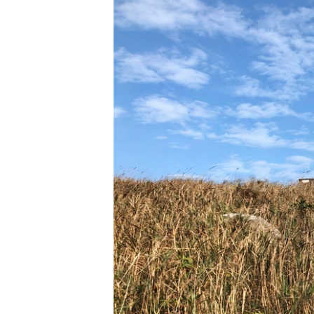
願
活
食
清
#
動
即
單
場
煮
地
系
#
列
到
會
聚
會
#
及
蛋
拍
糕
拖
#
餐
行
廳
山
BBQ
#
郊
場
遊
地
#