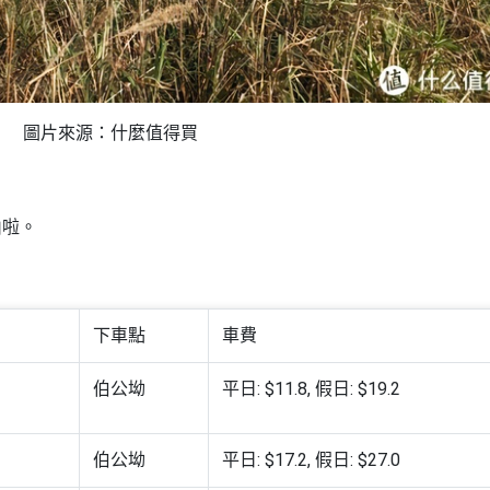
圖片來源：什麼值得買
山啦。
下車點
車費
伯公坳
平日: $11.8, 假日: $19.2
伯公坳
平日: $17.2, 假日: $27.0