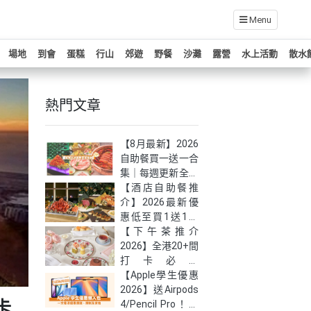
Menu
場地
到會
蛋糕
行山
郊遊
野餐
沙灘
露營
水上活動
散水
熱門文章
【8月最新】2026
自助餐買一送一合
集｜每週更新全港
自助餐快閃優惠！
【酒店自助餐推
介】2026最新優
惠低至買1送1！
嚴選全港27大必
【下午茶推介
食高質自助餐
2026】全港20+間
打卡必試
Afternoon Tea｜
【Apple學生優惠
低至半價！(持續
2026】送Airpods
卡
更新）
4/Pencil Pro！最