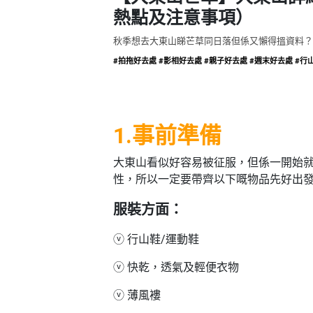
品
禮
熱點及注意事項）
物
分
類
秋季想去大東山睇芒草同日落但係又懶得搵資料？
#18
#拍拖好去處
#影相好去處
#親子好去處
#週末好去處
#行
區
好
活
Party
去
動
Room
處
類
1.事前準備
到
#Party
型
Room
會
大東山看似好容易被征服，但係一開始
美
#
性，所以一定要帶齊以下嘅物品先好出
活
食
搞
影
動
Party
相
服裝方面：
特
攻
好
色
朋
略
去
ⓥ 行山鞋/運動鞋
蛋
友
處
糕
聚
ⓥ 快乾，透氣及輕便衣物
#
會
會
活
美
ⓥ 薄風褸
花
員
動
食