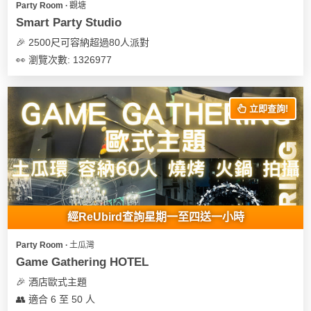
Party Room ∙ 觀塘
遊
Smart Party Studio
艇
🎉 2500尺可容納超過80人派對
出
👀 瀏覽次數: 1326977
租
立即查詢!
經ReUbird查詢星期一至四送一小時
Party Room ∙ 土瓜灣
Game Gathering HOTEL
🎉 酒店歐式主題
👥 適合 6 至 50 人