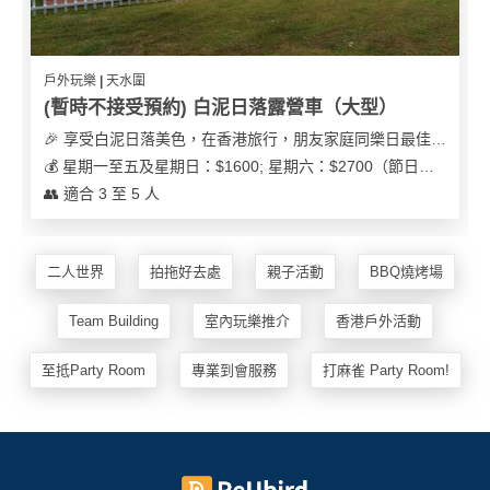
戶外玩樂 | 天水圍
(暫時不接受預約) 白泥日落露營車（大型）
🎉 享受白泥日落美色，在香港旅行，朋友家庭同樂日最佳之選
💰 星期一至五及星期日：$1600; 星期六：$2700（節日可能會有浮動）
👥 適合 3 至 5 人
二人世界
拍拖好去處
親子活動
BBQ燒烤場
Team Building
室內玩樂推介
香港戶外活動
至抵Party Room
專業到會服務
打麻雀 Party Room!