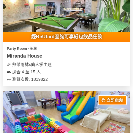
我
親
心
們
子
即
願
活
食
清
動
即
單
煮
經ReUbird查詢可享紙包飲品任飲
系
列
Party Room ∙ 荃灣
Miranda House
聚
🎉 熱帶雨林x仙人掌主題
會
👥 適合 4 至 15 人
及
👀 瀏覽次數: 1819822
拍
拖
餐
立即查詢!
廳
BBQ
場