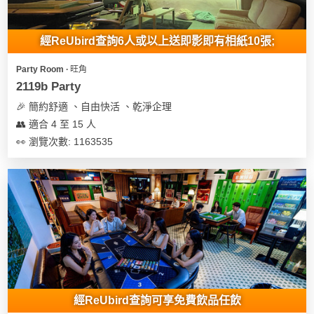
經ReUbird查詢6人或以上送即影即有相紙10張;
Party Room ∙ 旺角
2119b Party
🎉 簡約舒適 、自由快活 、乾淨企理
👥 適合 4 至 15 人
👀 瀏覽次數: 1163535
經ReUbird查詢可享免費飲品任飲