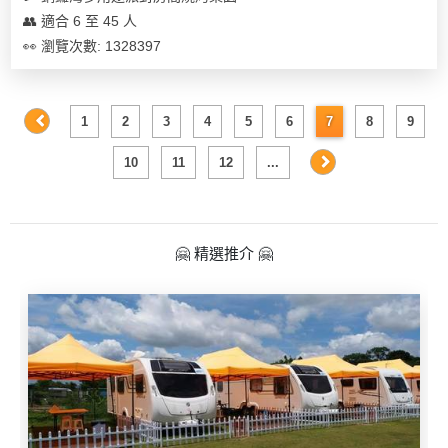
👥 適合 6 至 45 人
👀 瀏覽次數: 1328397
1
2
3
4
5
6
7
8
9
10
11
12
...
🤗 精選推介 🤗