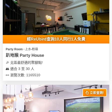
經ReUbird查詢10人同行1人免費
Party Room ∙ 上水-粉嶺
趴地猴 Party House
🎉 北區最舒適的聚腳點!
👥 適合 3 至 30 人
👀 瀏覽次數: 1165510
立即查詢!