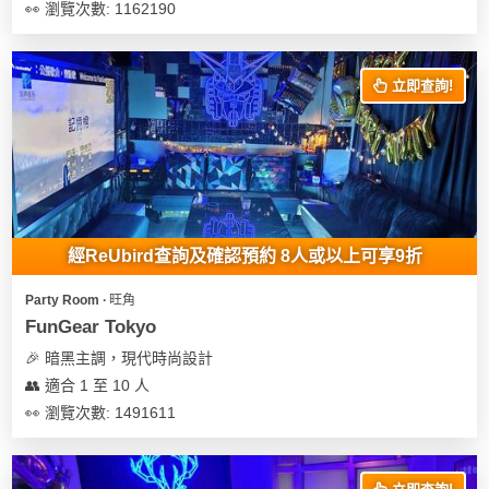
👀 瀏覽次數: 1162190
立即查詢!
經ReUbird查詢及確認預約 8人或以上可享9折
Party Room ∙ 旺角
FunGear Tokyo
🎉 暗黑主調，現代時尚設計
👥 適合 1 至 10 人
👀 瀏覽次數: 1491611