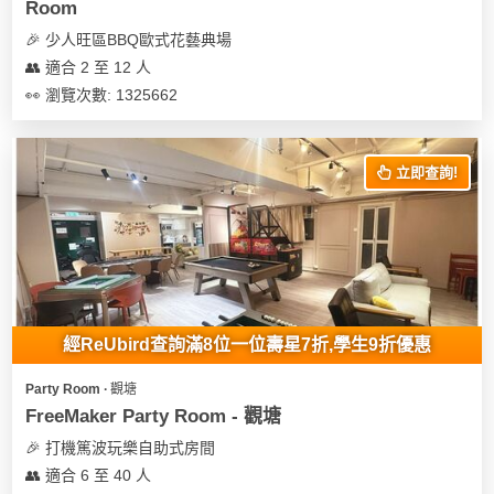
Room
🎉 少人旺區BBQ歐式花藝典場
👥 適合 2 至 12 人
👀 瀏覽次數: 1325662
立即查詢!
經ReUbird查詢滿8位一位壽星7折,學生9折優惠
Party Room ∙ 觀塘
FreeMaker Party Room - 觀塘
🎉 打機篤波玩樂自助式房間
👥 適合 6 至 40 人