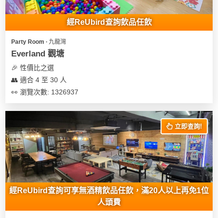
地
經ReUbird查詢飲品任飲
新
奇
Party Room ∙ 九龍灣
玩
Everland 觀塘
樂
🎉 性價比之選
體
👥 適合 4 至 30 人
驗
👀 瀏覽次數: 1326937
手
作
立即查詢!
工
作
坊
戶
外
經ReUbird查詢可享無酒精飲品任飲，滿20人以上再免1位
玩
人頭費
樂