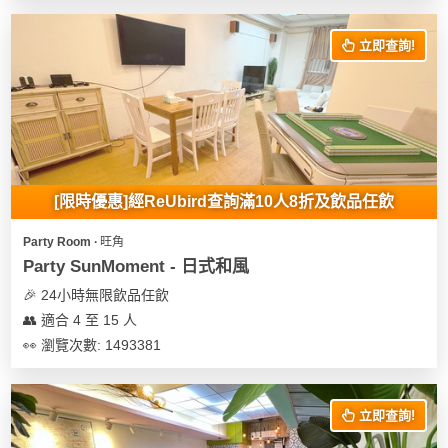
花
員
動
束
慶
計
攻
立即查詢!
及
祝
劃
略
花
生
藝
日
社
禮
會
拍
交
品
員
拖
軟
需
[限時優惠]經ReUbird查詢滿10人8折及飲品任飲
訂
件
知
企
製
Party Room ∙ 旺角
業/
禮
Party SunMoment - 日式和風
公
物
夾
🎉 24小時無限飲品任飲
司
時
聯
👥 適合 4 至 15 人
場
活
間
絡
👀 瀏覽次數: 1493381
地
動
神
我
佈
器
們
婚
置
關
禮
立即查詢!
用
情
於
品
侶