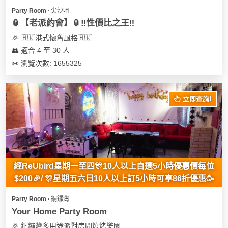
Party Room ∙ 尖沙咀
🏮【老派約會】🏮‼️性價比之王‼️
🎉 🇭🇰港式懷舊風格🇭🇰
👥 適合 4 至 30 人
👀 瀏覽次數: 1655325
立即查詢!
經ReUbird星期一至四🎊10人以上自選5小時優惠價每位
$200🎉/ 🎊星期五六日10人以上訂5小時可享86折優惠🥳
Party Room ∙ 銅鑼灣
Your Home Party Room
🎉 銅鑼灣多用途派對房間燒烤樂園