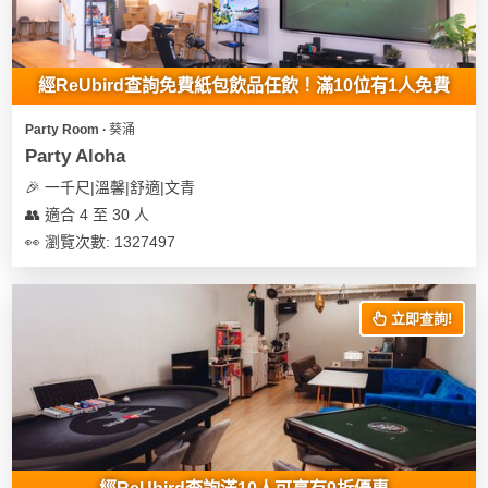
經ReUbird查詢免費紙包飲品任飲！滿10位有1人免費
Party Room ∙ 葵涌
Party Aloha
🎉 一千尺|溫馨|舒適|文青
👥 適合 4 至 30 人
👀 瀏覽次數: 1327497
立即查詢!