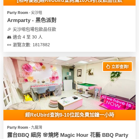
[限時優惠]經ReUbird查詢滿10人9折及飲品任飲
Party Room ∙ 尖沙咀
Armparty - 黑色派對
🎉 尖沙咀包場包飲品任飲
👥 適合 4 至 30 人
👀 瀏覽次數: 1817882
立即查詢!
經ReUbird查詢9-10位起免費加鐘一小時
Party Room ∙ 九龍灣
露台BBQ 細房 🌸燒烤 Magic Hour 花藝 BBQ Party