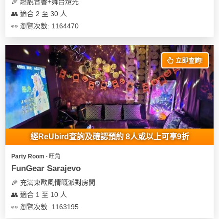
及
🎉 超靚音響+舞台燈光
產
👥 適合 2 至 30 人
品
👀 瀏覽次數: 1164470
分
類
立即查詢!
活
Party
動
Room
類
到
型
會
經ReUbird查詢及確認預約 8人或以上可享9折
美
活
食
搞
Party Room ∙ 旺角
動
Party
FunGear Sarajevo
特
攻
🎉 充滿東歐風情嘅派對房間
色
朋
略
👥 適合 1 至 10 人
蛋
友
糕
聚
👀 瀏覽次數: 1163195
會
會
活