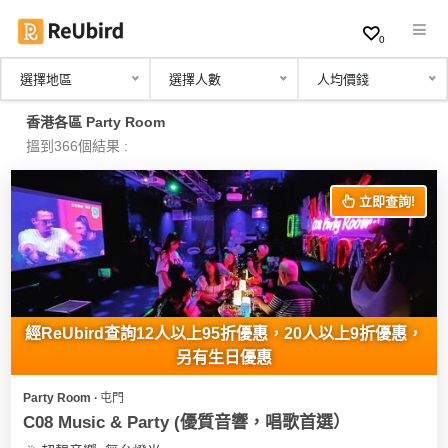
0
選擇地區
選擇人數
人均價錢
繁
香港各區 Party Room
中
搵到366個結果 :
EN
立即查詢!
登
入
註
冊
經ReUbird查詢12人以上95折優惠，20人以上9折優惠，
另有生日優惠
Party Room ∙ 屯門
服
C08 Music & Party (優質音響，唱歌首選）
務