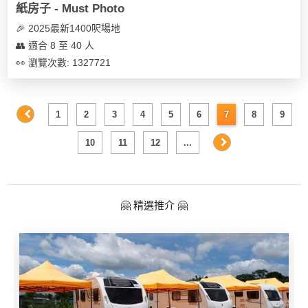
紙房子 - Must Photo
🎉 2025最新1400呎場地
👥 適合 8 至 40 人
👀 瀏覽次數: 1327721
1
2
3
4
5
6
7
8
9
10
11
12
...
🤗 精選推介 🤗