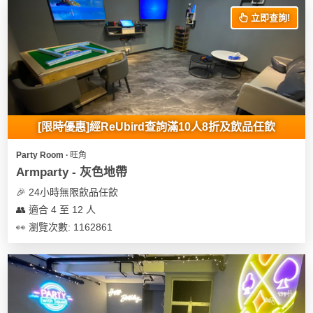
立即查詢!
[限時優惠]經ReUbird查詢滿10人8折及飲品任飲
Party Room ∙ 旺角
Armparty - 灰色地帶
🎉 24小時無限飲品任飲
👥 適合 4 至 12 人
👀 瀏覽次數: 1162861