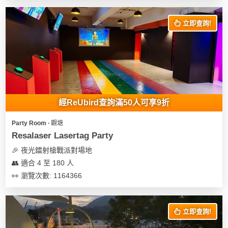
花
員
動
束
慶
計
攻
立即查詢!
及
祝
劃
略
花
生
藝
日
社
禮
會
拍
交
品
員
拖
軟
需
經ReUbird查詢滿50人可享9折
訂
件
知
企
製
Party Room ∙ 觀塘
業/
禮
Resalaser Lasertag Party
公
物
夾
🎉 夜光鐳射槍戰派對場地
司
時
聯
👥 適合 4 至 180 人
場
活
間
絡
👀 瀏覽次數: 1164366
地
動
神
我
佈
器
們
婚
置
關
禮
立即查詢!
用
情
於
品
侶