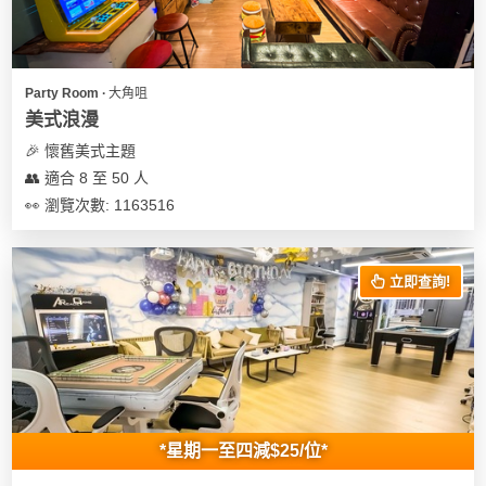
Party Room ∙ 大角咀
美式浪漫
🎉 懷舊美式主題
👥 適合 8 至 50 人
👀 瀏覽次數: 1163516
立即查詢!
*星期一至四減$25/位*