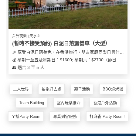
戶外玩樂 | 天水圍
(暫時不接受預約) 白泥日落露營車（大型）
🎉 享受白泥日落美色，在香港旅行，朋友家庭同樂日最佳之選
💰 星期一至五及星期日：$1600; 星期六：$2700（節日可能會有浮動）
👥 適合 3 至 5 人
二人世界
拍拖好去處
親子活動
BBQ燒烤場
Team Building
室內玩樂推介
香港戶外活動
至抵Party Room
專業到會服務
打麻雀 Party Room!