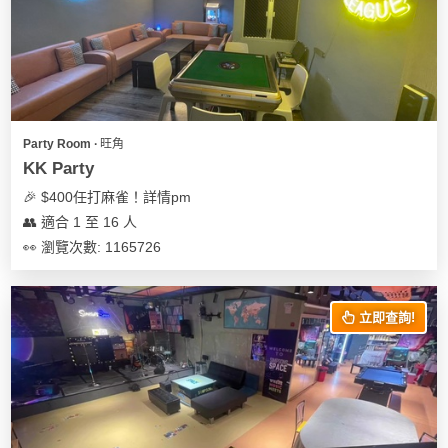
Party Room ∙ 旺角
KK Party
🎉 $400任打麻雀！詳情pm
👥 適合 1 至 16 人
👀 瀏覽次數: 1165726
立即查詢!