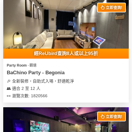
立即查詢!
經ReUbird查詢8人或以上95折
Party Room ∙ 觀塘
BaChino Party - Begonia
🎉 全新裝修，自助式入埸，舒適乾淨
👥 適合 2 至 12 人
👀 瀏覽次數: 1820566
立即查詢!