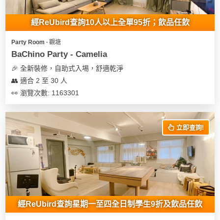
地
經ReUbird查詢10人以上全單95折；飲品任飲
新
奇
Party Room ∙ 觀塘
玩
BaChino Party - Camelia
樂
🎉 全新裝修，自助式入埸，舒適乾淨
體
👥 適合 2 至 30 人
驗
👀 瀏覽次數: 1163301
手
作
立即查詢!
工
作
坊
戶
外
玩
經ReUbird查詢星期一至四全日制學生9折及飲品任飲
樂