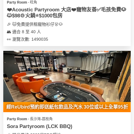
Party Room ∙ 旺角
遊
❤️Acoustic Partyroom 大店❤️寵物友善✅毛孩免費🐶
艇
🐱$98🍲火鍋⭐️$1000包房
出
🎉 🐱免費提供租寵物衫仔👗🐶
租
👥 適合 8 至 40 人
👀 瀏覽次數: 1490035
經ReUbird預約即送紙包飲品及汽水 30位或以上全單95折
Party Room ∙ 長沙灣-荔枝角
Sora Partyroom (LCK BBQ)