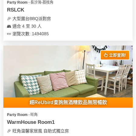
Party Room ∙ 長沙灣-荔枝角
RSLCK
🎉 大型露台BBQ派對房
👥 適合 4 至 30 人
👀 瀏覽次數: 1494085
立即查詢!
經ReUbird查詢無酒精飲品無限暢飲
Party Room ∙ 旺角
WarmHouse Room1
🎉 旺角温馨家居風 自助式獨立房