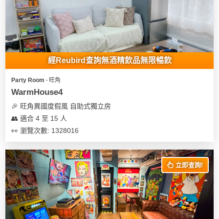
經Reubird查詢無酒精飲品無限暢飲
Party Room ∙ 旺角
WarmHouse4
🎉 旺角異國度假風 自助式獨立房
👥 適合 4 至 15 人
👀 瀏覽次數: 1328016
立即查詢!