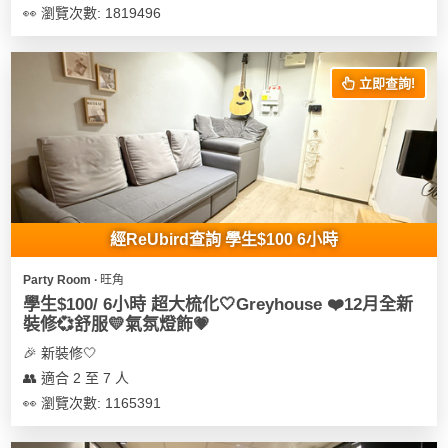
👀 瀏覽次數: 1819496
立即查詢!
經ReUbird查詢 學生$100 6小時
Party Room ∙ 旺角
學生$100/ 6小時 超大梳化🤍Greyhouse ❤️12月全新
裝修💞舒服💛氣氛燈飾💗
🎉 新裝修🤍
👥 適合 2 至 7 人
👀 瀏覽次數: 1165391