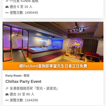
及
🎉 🌁日系 IGAble 風格
產
👥 適合 6 至 16 人
品
👀 瀏覽次數: 1490445
分
類
活
Party
動
Room
類
到
型
會
經ReUbird查詢即享當天生日者正日免費
美
活
食
搞
Party Room ∙ 觀塘
動
Party
Chillax Party Event
特
攻
🎉 全港首個過百呎「型光・波波池」
色
朋
略
👥 適合 10 至 80 人
蛋
友
糕
聚
👀 瀏覽次數: 1164266
會
會
活