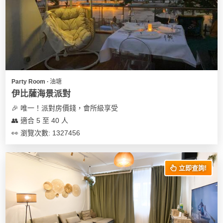
我
親
心
們
子
即
願
活
食
清
動
即
單
煮
系
列
Party Room ∙ 油塘
伊比薩海景派對
聚
🎉 唯一！派對房價錢，會所級享受
會
👥 適合 5 至 40 人
及
👀 瀏覽次數: 1327456
拍
拖
餐
立即查詢!
廳
BBQ
場