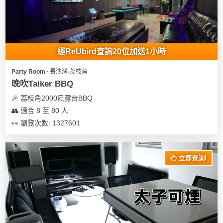
經ReUbird查詢20位加送1小時
Party Room ∙ 長沙灣-荔枝角
晚吹Talker BBQ
🎉 荔枝角2000尺露台BBQ
👥 適合 8 至 80 人
👀 瀏覽次數: 1327601
立即查詢!