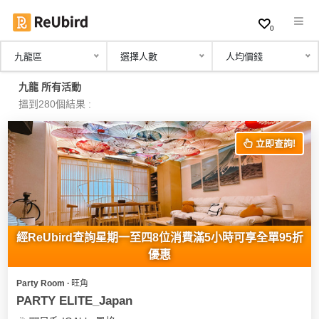
0
九龍區
選擇人數
人均價錢
繁
九龍 所有活動
中
搵到280個結果 :
EN
立即查詢!
登
入
註
冊
經ReUbird查詢星期一至四8位消費滿5小時可享全單95折
優惠
Party Room ∙ 旺角
服
PARTY ELITE_Japan
務