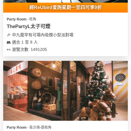
經ReUbird查詢星期一至四可享9折
Party Room ∙ 旺角
ThePartyL太子可煙
🎉 中九龍罕有可場內吸煙小型派對場
👥 適合 1 至 8 人
👀 瀏覽次數: 1491205
Party Room ∙ 長沙灣-荔枝角