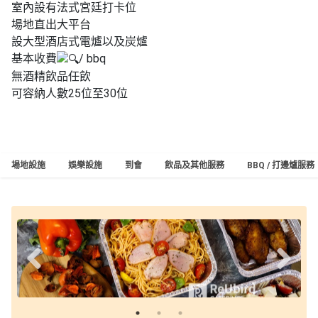
室內設有法式宮廷打卡位
工
場地直出大平台
作
設大型酒店式電爐以及炭爐
坊
基本收費
/ bbq
無酒精飲品任飲
戶
可容納人數25位至30位
外
玩
樂
遊
場地設施
娛樂設施
到會
飲品及其他服務
BBQ / 打邊爐服務
艇
出
租