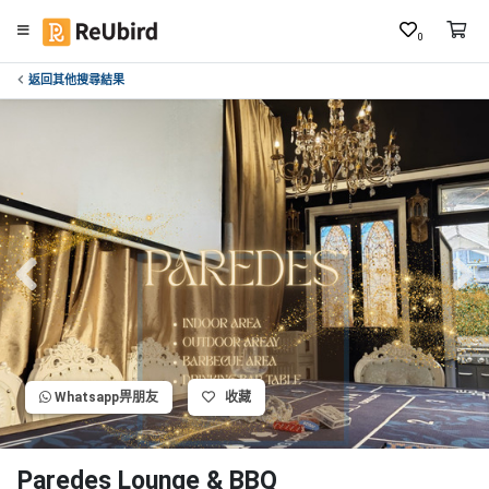
0
返回其他搜尋結果
繁
中
E
N
登
入
註
冊
Whatsapp畀朋友
收藏
服
務
及
Paredes Lounge & BBQ