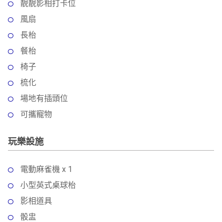
靚靚影相打卡位
風扇
長枱
餐枱
椅子
梳化
場地有插頭位
可攜寵物
玩樂設施
電動麻雀機 x 1
小型英式桌球枱
影相道具
骰盅