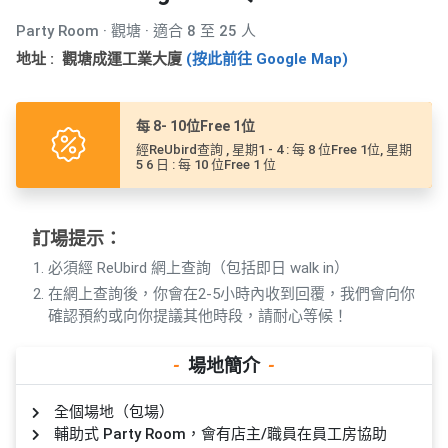
產
Party Room · 觀塘 · 適合 8 至 25 人
品
分
地址 : 觀塘成運工業大廈
(按此前往 Google Map)
類
每 8- 10位Free 1位
活
P
經ReUbird查詢 , 星期1 - 4 : 每 8 位Free 1位, 星期
5 6 日 : 每 10 位Free 1 位
動
a
類
r
型
t
訂場提示：
y
必須經 ReUbird 網上查詢（包括即日 walk in）
R
活
搞
o
在網上查詢後，你會在2-5小時內收到回覆，我們會向你
動
P
確認預約或向你提議其他時段，請耐心等候！
o
攻
a
m
略
r
-
場地簡介
-
到
t
會
y
全個場地（包場）
會
活
美
輔助式 Party Room，會有店主/職員在員工房協助