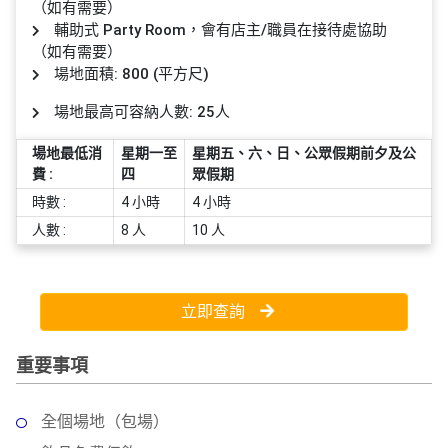
員
朋
動
（如有需要）
食
計
友
攻
輔助式 Party Room，會有店主/職員在接待處協助
（如有需要）
劃
特
聚
略
場地面積: 800 (平方尺)
色
會
蛋
場地最高可容納人數: 25人
社
慶
會
糕
交
祝
員
場地最低消
星期一至
星期五、六、日、公眾假期前夕及公
軟
花
生
需
費 :
四
眾假期
件
束
日
知
時數 :
4 小時
4 小時
及
人數 :
8 人
10 人
拍
花
拖
夾
藝
時
禮
聯
企
間
立即查詢
品
絡
業
神
我
/
訂
器
重要事項
們
公
製
關
司
情
禮
於
全個場地（包場）
活
侶
物
我