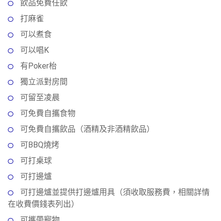
動
心
飲品免費任飲
們
場
願
打麻雀
婚
地
清
可以煮食
禮
佈
單
置
可以唱K
親
用
有Poker枱
子
品
活
獨立派對房間
動
即
可留至凌晨
食
可免費自攜食物
即
可免費自攜飲品（酒精及非酒精飲品）
煮
系
可BBQ燒烤
列
可打桌球
聚
可打邊爐
會
可打邊爐並提供打邊爐用具（須收取服務費，相關詳情
及
在收費價錢表列出）
拍
可攜帶寵物