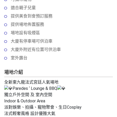
拖
餐
適合親子兒童
廳
提供美食到會預訂服務
提供場地佈置服務
B
B
場地設有吸煙區
Q
大廈有停車場可供泊車
場
大廈外附近有位置可供泊車
地
室外露台
新
場地介紹
奇
玩
全新東九龍法式宮廷人氣場地
樂
Paredes ‘ Lounge & BBQ
體
獨立戶外空間 及 室內空間
驗
Indoor & Outdoor Area
派對娛樂、拍攝、寵物聚會、生日Cosplay
手
法式輕奢風格 設計優雅大氣
作