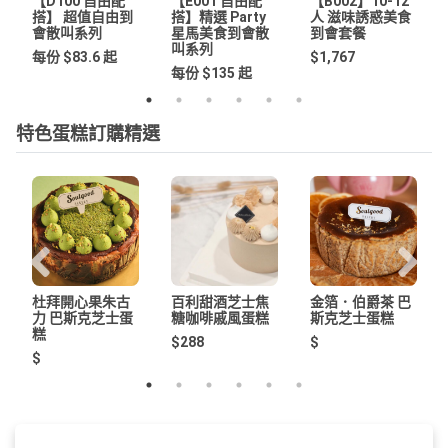
【D100 自由配
【E001 自由配
【B002】10-12
搭】 超值自由到
搭】精選 Party
人 滋味誘惑美食
會散叫系列
星馬美食到會散
到會套餐
叫系列
每份 $83.6 起
$1,767
每份 $135 起
特色蛋糕訂購精選
杜拜開心果朱古
百利甜酒芝士焦
金箔．伯爵茶 巴
力 巴斯克芝士蛋
糖咖啡戚風蛋糕
斯克芝士蛋糕
糕
$288
$
$