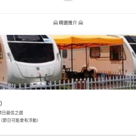
🤗 精選推介 🤗
型）
樂日最佳之選
00（節日可能會有浮動）