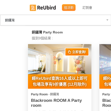
搵活動
訂到會
銅鑼灣
繁
銅鑼灣 Party Room
中
搵到9個結果 :
EN
立即查詢!
登
入
註
經ReUbird查詢16人或以上即可
經R
冊
包場及享有9折優惠 (12月除外)
包場
Party Room ∙ 銅鑼灣
Party
服
Blackroom ROOM A Party
Bla
room
Roo
務