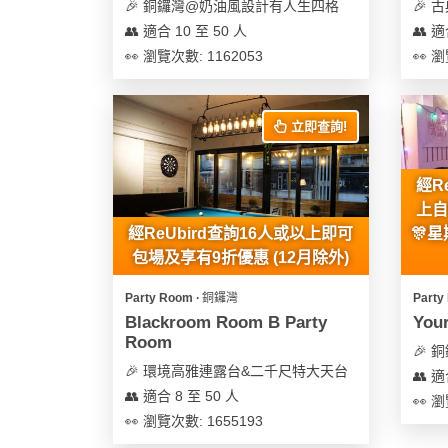
及
🎉 銅鑼灣@奶油風設計有人生四格
🎉
產
👥 適合 10 至 50 人
👥 適
品
👀 瀏覽次數: 1162053
👀 瀏
分
類
立即查詢!
活
Party
經R
動
Room
上自
類
經ReUbird查詢16人或以上即可
🎊
到
型
包場及享有9折優惠 (12月除外)
會
美
Party Room ∙ 銅鑼灣
Party
活
食
搞
Blackroom Room B Party
You
動
Party
Room
特
🎉
攻
🎉 環境高雅連露台&二千尺特大天台
色
朋
👥 適
略
👥 適合 8 至 50 人
蛋
友
👀 瀏
👀 瀏覽次數: 1655193
糕
聚
會
會
活