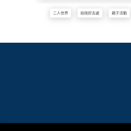
地
二人世界
拍拖好去處
親子活動
新
奇
玩
樂
體
驗
手
作
工
作
坊
戶
外
玩
樂