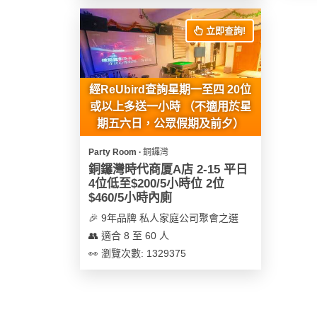
花
員
動
束
慶
立即查詢!
計
攻
及
祝
劃
略
花
生
藝
日
經ReUbird查詢星期一至四 20位
社
禮
會
或以上多送一小時 （不適用於星
拍
交
品
員
期五六日，公眾假期及前夕）
拖
軟
需
訂
件
知
Party Room ∙ 銅鑼灣
企
製
銅鑼灣時代商厦A店 2-15 平日
業/
禮
4位低至$200/5小時位 2位
公
物
夾
$460/5小時內廁
司
時
🎉 9年品牌 私人家庭公司聚會之選
聯
場
活
間
👥 適合 8 至 60 人
絡
地
動
神
👀 瀏覽次數: 1329375
我
佈
器
們
婚
置
關
禮
用
情
於
品
侶