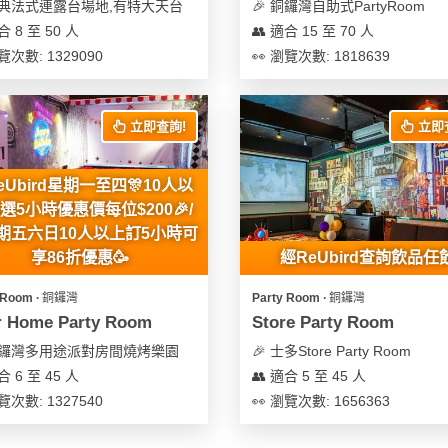
 古典法式連露台場地,有特大天台
🎉 銅鑼灣自助式PartyRoom
合 8 至 50 人
👥 適合 15 至 70 人
覽次數: 1329090
👀 瀏覽次數: 1818639
立即查詢!
立即
eUbird星期一至四🎊10人以
選5小時優惠價每位$200🎉/
星期五六日10人以上訂5小時可
享86折優惠🥳
經ReUbird查詢飲品任
 Room ∙ 銅鑼灣
Party Room ∙ 銅鑼灣
r Home Party Room
Store Party Room
 銅鑼灣多用途派對房間燒烤樂園
🎉 士多Store Party Room
合 6 至 45 人
👥 適合 5 至 45 人
覽次數: 1327540
👀 瀏覽次數: 1656363