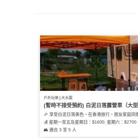
我
親
心
們
子
即
願
活
食
清
動
即
單
煮
系
列
聚
會
及
拍
拖
戶外玩樂 | 天水圍
餐
(暫時不接受預約) 白泥日落露營車（大
廳
🎉 享受白泥日落美色，在香港旅行，朋友家庭同
BBQ
💰 星期一至五及星期日：$1600; 星期六：$27
👥 適合 3 至 5 人
場