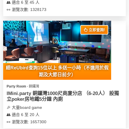
👥 適合 6 至 45 人
👀 瀏覽次數: 1328173
立即查詢!
經ReUbird查詢15位以上 多送一小時（不適用於假
期及大節日前夕）
Party Room ∙ 銅鑼灣
IMini.party 銅鑼灣1000尺商廈分店 （6-20人） 設獨
立poker房地鐵5分鐘 內廁
🎉 大量board game
👥 適合 6 至 20 人
👀 瀏覽次數: 1657300