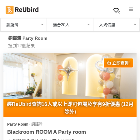
0
銅鑼灣
適合20人
人均價錢
繁
銅鑼灣 Party Room
中
搵到12個結果 :
EN
立即查詢!
登
入
註
冊
經ReUbird查詢16人或以上即可包場及享有9折優惠 (12月
除外)
Party Room ∙ 銅鑼灣
服
Blackroom ROOM A Party room
務