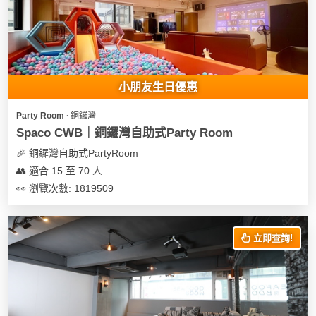
我
親
心
們
子
即
願
活
食
清
動
即
單
煮
小朋友生日優惠
系
列
Party Room ∙ 銅鑼灣
Spaco CWB｜銅鑼灣自助式Party Room
聚
🎉 銅鑼灣自助式PartyRoom
會
👥 適合 15 至 70 人
及
👀 瀏覽次數: 1819509
拍
拖
餐
立即查詢!
廳
BBQ
場