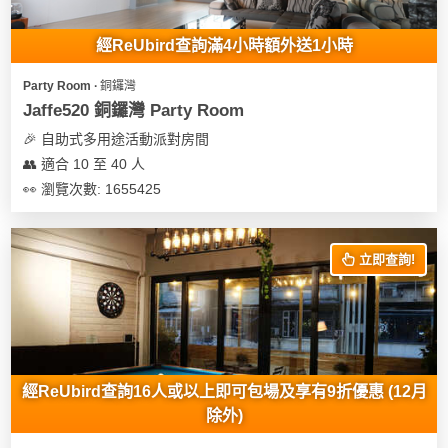
地
經ReUbird查詢滿4小時額外送1小時
新
奇
Party Room ∙ 銅鑼灣
玩
Jaffe520 銅鑼灣 Party Room
樂
🎉 自助式多用途活動派對房間
體
👥 適合 10 至 40 人
驗
👀 瀏覽次數: 1655425
手
作
立即查詢!
工
作
坊
戶
外
經ReUbird查詢16人或以上即可包場及享有9折優惠 (12月
玩
除外)
樂