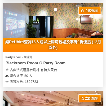
花
員
動
束
慶
計
攻
立即查詢!
及
祝
劃
略
花
生
藝
日
社
禮
會
拍
交
品
員
經ReUbird查詢16人或以上即可包場及享有9折優惠 (12月
拖
軟
需
除外)
訂
件
知
企
製
Party Room ∙ 銅鑼灣
業/
禮
Blackroom Room C Party Room
公
物
夾
🎉 古典法式連露台場地,有特大天台
司
時
聯
👥 適合 8 至 50 人
場
活
間
絡
👀 瀏覽次數: 1329723
地
動
神
我
佈
器
們
婚
置
關
禮
立即查詢!
用
情
於
品
侶