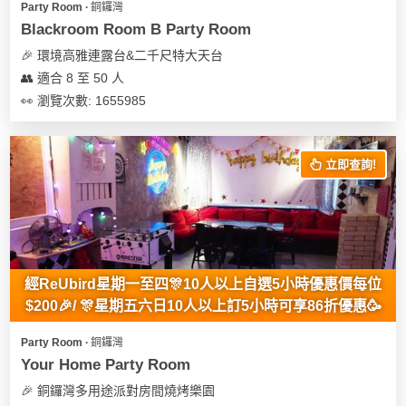
Party Room ∙ 銅鑼灣
遊
Blackroom Room B Party Room
艇
🎉 環境高雅連露台&二千尺特大天台
出
👥 適合 8 至 50 人
租
👀 瀏覽次數: 1655985
立即查詢!
經ReUbird星期一至四🎊10人以上自選5小時優惠價每位
$200🎉/ 🎊星期五六日10人以上訂5小時可享86折優惠🥳
Party Room ∙ 銅鑼灣
Your Home Party Room
🎉 銅鑼灣多用途派對房間燒烤樂園