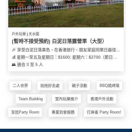
戶外玩樂 | 天水圍
(暫時不接受預約) 白泥日落露營車（大型）
🎉 享受白泥日落美色，在香港旅行，朋友家庭同樂日最佳之選
💰 星期一至五及星期日：$1600; 星期六：$2700（節日可能會有浮動）
👥 適合 3 至 5 人
二人世界
拍拖好去處
親子活動
BBQ燒烤場
Team Building
室內玩樂推介
香港戶外活動
至抵Party Room
專業到會服務
打麻雀 Party Room!