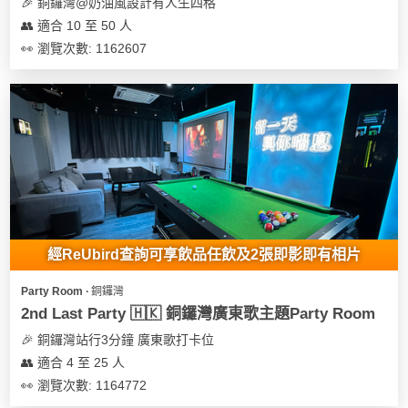
及
🎉 銅鑼灣@奶油風設計有人生四格
產
👥 適合 10 至 50 人
品
👀 瀏覽次數: 1162607
分
類
活
Party
動
Room
類
到
型
會
經ReUbird查詢可享飲品任飲及2張即影即有相片
美
活
食
搞
Party Room ∙ 銅鑼灣
動
Party
2nd Last Party 🇭🇰 銅鑼灣廣東歌主題Party Room
特
攻
🎉 銅鑼灣站行3分鐘 廣東歌打卡位
色
朋
略
👥 適合 4 至 25 人
蛋
友
糕
聚
👀 瀏覽次數: 1164772
會
會
活