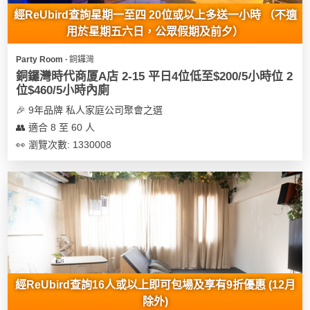
經ReUbird查詢星期一至四 20位或以上多送一小時 （不適
用於星期五六日，公眾假期及前夕）
Party Room ∙ 銅鑼灣
銅鑼灣時代商厦A店 2-15 平日4位低至$200/5小時位 2
位$460/5小時內廁
🎉 9年品牌 私人家庭公司聚會之選
👥 適合 8 至 60 人
👀 瀏覽次數: 1330008
經ReUbird查詢16人或以上即可包場及享有9折優惠 (12月
除外)