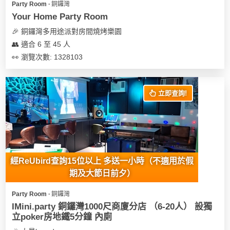
Party Room ∙ 銅鑼灣
遊
Your Home Party Room
艇
🎉 銅鑼灣多用途派對房間燒烤樂園
出
👥 適合 6 至 45 人
租
👀 瀏覽次數: 1328103
立即查詢!
經ReUbird查詢15位以上 多送一小時（不適用於假
期及大節日前夕）
Party Room ∙ 銅鑼灣
IMini.party 銅鑼灣1000尺商廈分店 （6-20人） 設獨
立poker房地鐵5分鐘 內廁