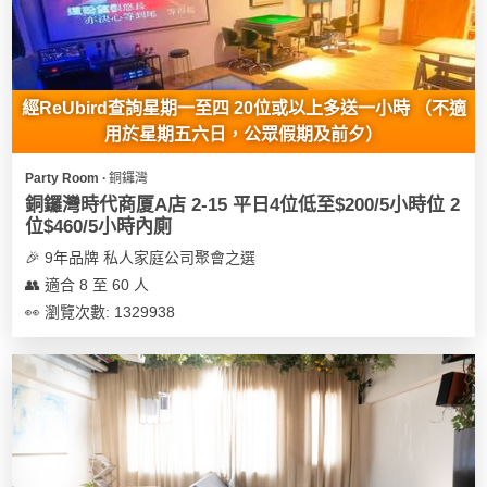
經ReUbird查詢星期一至四 20位或以上多送一小時 （不適
用於星期五六日，公眾假期及前夕）
Party Room ∙ 銅鑼灣
銅鑼灣時代商厦A店 2-15 平日4位低至$200/5小時位 2
位$460/5小時內廁
🎉 9年品牌 私人家庭公司聚會之選
👥 適合 8 至 60 人
👀 瀏覽次數: 1329938