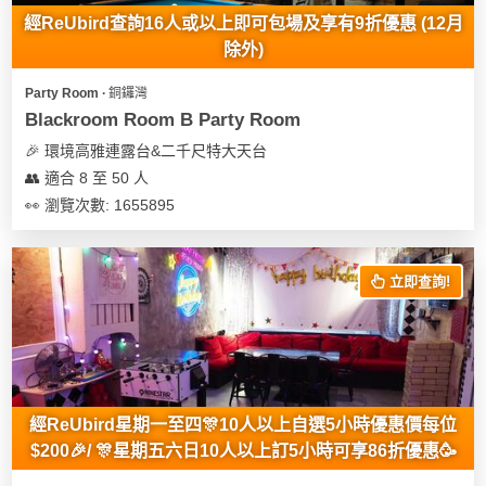
地
經ReUbird查詢16人或以上即可包場及享有9折優惠 (12月
除外)
新
奇
Party Room ∙ 銅鑼灣
玩
Blackroom Room B Party Room
樂
🎉 環境高雅連露台&二千尺特大天台
體
👥 適合 8 至 50 人
驗
👀 瀏覽次數: 1655895
手
作
立即查詢!
工
作
坊
戶
外
經ReUbird星期一至四🎊10人以上自選5小時優惠價每位
玩
$200🎉/ 🎊星期五六日10人以上訂5小時可享86折優惠🥳
樂