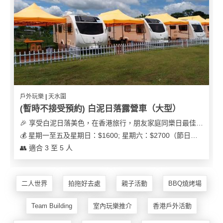
戶外玩樂 | 天水圍
(暫時不接受預約) 白泥日落露營車（大型）
🎉 享受白泥日落美色，在香港旅行，朋友家庭同樂日最佳之選
💰 星期一至五及星期日：$1600; 星期六：$2700（節日可能會有浮動）
👥 適合 3 至 5 人
二人世界
拍拖好去處
親子活動
BBQ燒烤場
Team Building
室內玩樂推介
香港戶外活動