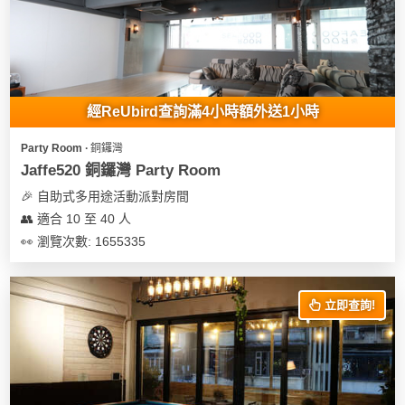
我
親
心
們
子
即
願
活
食
清
動
即
單
煮
經ReUbird查詢滿4小時額外送1小時
系
列
Party Room ∙ 銅鑼灣
Jaffe520 銅鑼灣 Party Room
聚
🎉 自助式多用途活動派對房間
會
👥 適合 10 至 40 人
及
👀 瀏覽次數: 1655335
拍
拖
餐
立即查詢!
廳
BBQ
場