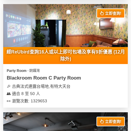
花
員
動
束
慶
計
攻
立即查詢!
及
祝
劃
略
花
生
藝
日
社
禮
會
拍
交
品
員
經ReUbird查詢16人或以上即可包場及享有9折優惠 (12月
拖
軟
需
除外)
訂
件
知
企
製
Party Room ∙ 銅鑼灣
業/
禮
Blackroom Room C Party Room
公
物
夾
🎉 古典法式連露台場地,有特大天台
司
時
聯
👥 適合 8 至 50 人
場
活
間
絡
👀 瀏覽次數: 1329653
地
動
神
我
佈
器
們
婚
置
關
禮
立即查詢!
用
情
於
品
侶