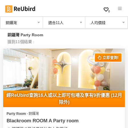
0
銅鑼灣
適合11人
人均價錢
繁
銅鑼灣 Party Room
中
搵到11個結果 :
EN
立即查詢!
登
入
註
冊
經ReUbird查詢16人或以上即可包場及享有9折優惠 (12月
除外)
Party Room ∙ 銅鑼灣
服
Blackroom ROOM A Party room
務