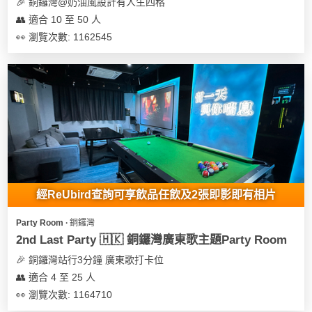
及
🎉 銅鑼灣@奶油風設計有人生四格
產
👥 適合 10 至 50 人
品
👀 瀏覽次數: 1162545
分
類
活
Party
動
Room
類
到
型
會
經ReUbird查詢可享飲品任飲及2張即影即有相片
美
活
食
搞
Party Room ∙ 銅鑼灣
動
Party
2nd Last Party 🇭🇰 銅鑼灣廣東歌主題Party Room
特
攻
🎉 銅鑼灣站行3分鐘 廣東歌打卡位
色
朋
略
👥 適合 4 至 25 人
蛋
友
糕
聚
👀 瀏覽次數: 1164710
會
會
活