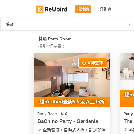
搵活動
訂到會
葵涌
繁
葵涌 Party Room
中
搵到4個結果 :
EN
立即查詢!
登
入
註
經R
冊
經ReUbird查詢5人或以上95折
Party Room ∙ 葵涌
Party
服
BaChino Party - Gardenia
The 
務
🎉 全新裝修，自助式入埸，舒適乾淨
🎉 