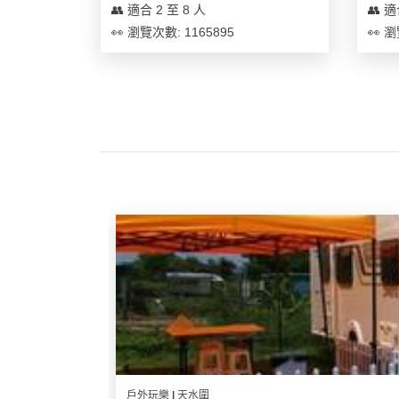
及
👥 適合 2 至 8 人
👥 適
產
👀 瀏覽次數: 1165895
👀 瀏
品
分
類
活
Party
動
Room
類
到
型
會
美
活
食
搞
動
Party
特
攻
色
朋
略
蛋
友
糕
聚
會
戶外玩樂 | 天水圍
會
活