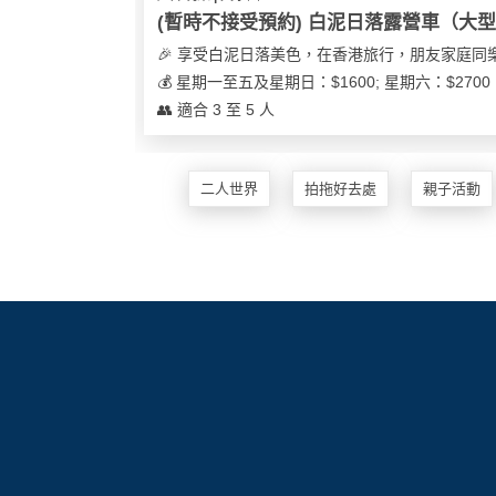
花
(暫時不接受預約) 白泥日落露營車（大
員
動
束
慶
計
攻
🎉 享受白泥日落美色，在香港旅行，朋友家庭同
及
祝
劃
略
💰 星期一至五及星期日：$1600; 星期六：$27
花
生
👥 適合 3 至 5 人
藝
日
社
禮
會
拍
交
品
員
二人世界
拍拖好去處
親子活動
拖
軟
需
訂
件
知
企
製
業/
禮
公
物
夾
司
時
聯
場
活
間
絡
地
動
神
我
佈
器
們
婚
置
關
禮
用
情
於
品
侶