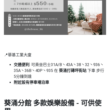
📍華基工業大廈
交通便利
: 可乘坐巴士31A/B丶43A丶38丶32丶936丶
35A丶36B丶40P丶935 在
葵涌打磚坪街站
下車 步行
5分鐘到達
附近設有停車場泊車
葵涌分館 多款娛樂設備 - 可供使