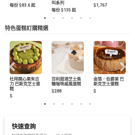
叫系列
每份 $83.6 起
$1,767
每份 $135 起
特色蛋糕訂購精選
杜拜開心果朱古
百利甜酒芝士焦
金箔．伯爵茶 巴
力 巴斯克芝士蛋
糖咖啡戚風蛋糕
斯克芝士蛋糕
糕
$288
$
$
快速查詢