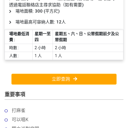
員
朋
動
食
透過電話聯絡店主尋求協助（如有需要)
計
友
攻
場地面積: 300 (平方尺)
劃
特
聚
略
場地最高可容納人數: 12人
色
會
蛋
場地最低消
星期一至
星期五、六、日、公眾假期前夕及公
社
慶
會
糕
費 :
四
眾假期
交
祝
員
時數 :
2 小時
2 小時
軟
花
生
需
件
束
日
知
人數 :
1 人
1 人
及
拍
花
拖
夾
藝
立即查詢
時
禮
聯
企
間
品
絡
重要事項
業
神
我
/
訂
器
們
公
製
打麻雀
關
司
情
禮
於
可以唱K
活
侶
物
我