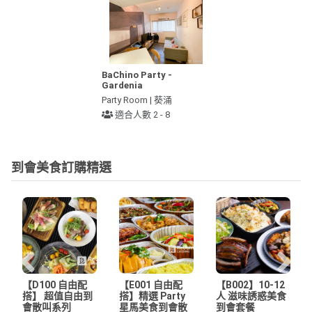
BaChino Party -
Gardenia
Party Room | 葵涌
適合人數 2 - 8
到會美食訂購精選
【D100 自由配
【E001 自由配
【B002】10-12
搭】 超值自由到
搭】精選 Party
人 滋味誘惑美食
會散叫系列
星馬美食到會散
到會套餐