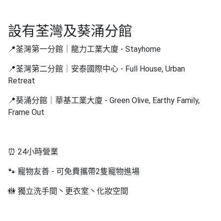
拖
餐
廳
設有荃灣及葵涌分館
B
📍荃灣第一分館｜龍力工業大廈 - Stayhome
B
📍荃灣第二分館｜安泰國際中心 - Full House, Urban
Q
Retreat
場
📍葵涌分館｜華基工業大廈 - Green Olive, Earthy Family,
地
Frame Out
新
奇
玩
⏰ 24小時營業
樂
🐾 寵物友善 - 可免費攜帶2隻寵物進場
體
驗
🚻 獨立洗手間丶更衣室丶化妝空間
手
作