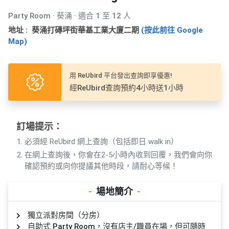
產
Party Room · 葵涌 · 適合 1 至 12 人
品
分
地址 : 葵涌打磚坪街華基工業大廈二期
(按此前往 Google
Map)
類
用 ReUbird 平台發出查詢即享優惠!
活
P
經ReUbird查詢預約4小時送1小時
動
a
類
r
型
t
y
訂場提示：
R
必須經 ReUbird 網上查詢（包括即日 walk in）
活
搞
o
在網上查詢後，你會在2-5小時內收到回覆，我們會向你
動
P
o
確認預約或向你提議其他時段，請耐心等候！
攻
a
m
略
r
-
場地簡介
-
到
t
會
y
獨立派對房間（分房）
會
活
美
自助式 Party Room，沒有店主/職員在場，但可隨時