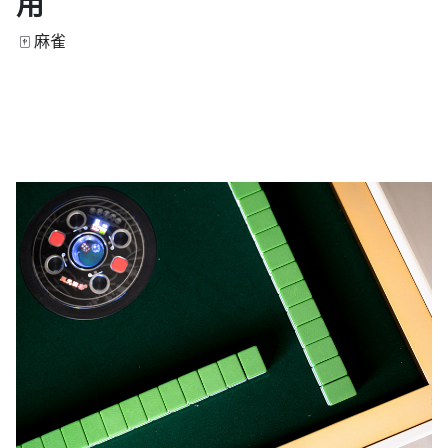
用
🀄 麻雀