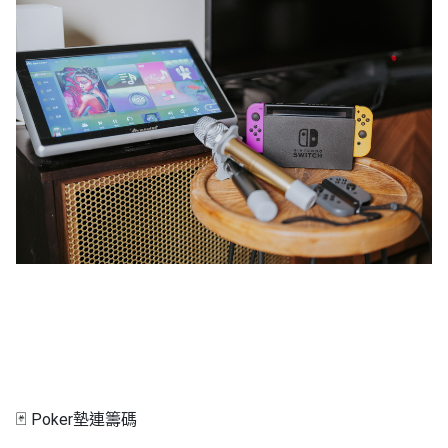
🃏 Poker墊連籌碼