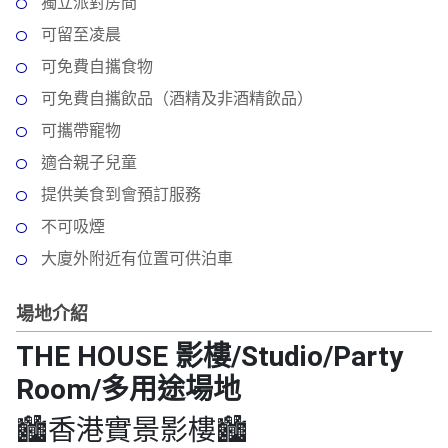
動
心
獨立派對房間
們
場
願
可留至凌晨
婚
地
清
可免費自攜食物
禮
佈
單
置
可免費自攜飲品（酒精及非酒精飲品）
親
用
可攜帶寵物
子
品
活
適合親子兒童
動
即
提供美食到會預訂服務
食
不可吸煙
即
大廈外附近有位置可供泊車
煮
系
場地介紹
列
THE HOUSE 影樓/Studio/Party
聚
會
Room/多用途場地
及
🏙香港實景影樓🏙
拍