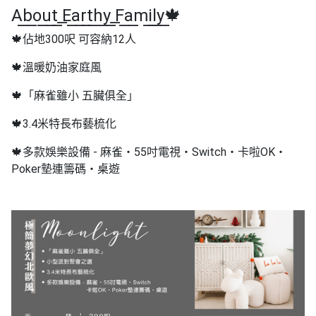
A͟b͟o͟u͟t͟ ͟E͟a͟r͟t͟h͟y͟ ͟F͟a͟m͟i͟l͟y͟🍁
工
作
🍁佔地300呎 可容納12人
坊
🍁溫暖奶油家庭風
戶
外
🍁「麻雀雖小 五臟俱全」
玩
🍁3.4米特長布藝梳化
樂
🍁多款娛樂設備 - 麻雀・55吋電視・Switch・卡啦OK・
遊
Poker墊連籌碼・桌遊
艇
出
租