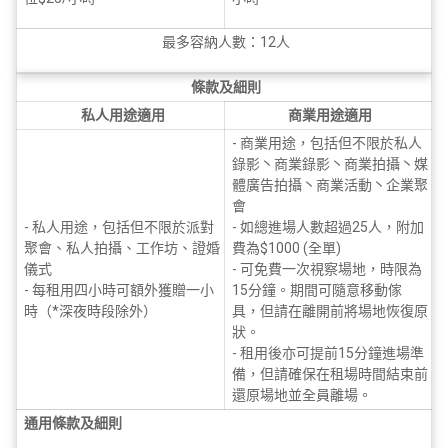
最多容納人數：12人
條款及細則
私人用途適用
商業用途適用
- 商業用途，包括但不限於私人
錄影丶商業錄影丶商業拍攝丶媒
體廣告拍攝丶商業活動丶企業聚
會
- 私人用途，包括但不限於派對
- 如總進場人數超過25人，附加
聚會、私人拍攝、工作坊、證婚
費為$1000 (全單)
儀式
- 可免費一次視察場地，時限為
- 每租用四小時可額外獲贈一小
15分鐘。期間可隨意移動傢
時（*深夜時段除外）
具，但請在離開前將場地恢復原
狀。
- 租用後亦可提前15分鐘進場準
備，但請確保在租場時間結束前
還原場地並全員離場。
通用條款及細則