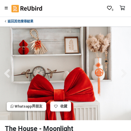
0
返回其他搜尋結果
繁
中
E
N
登
入
註
冊
Whatsapp畀朋友
收藏
服
務
及
The House - Moonlight