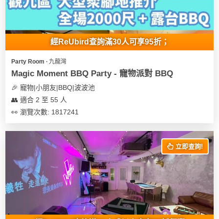
地
新
奇
經ReUbird查詢滿30人可享95折；
玩
樂
Party Room ∙ 九龍灣
Magic Moment BBQ Party - 寵物派對 BBQ
體
驗
🎉 寵物|小朋友|BBQ|波波池
👥 適合 2 至 55 人
手
👀 瀏覽次數: 1817241
作
工
作
立即查詢!
坊
戶
外
玩
樂