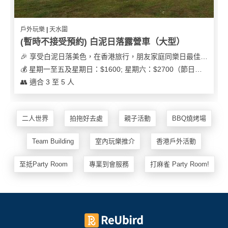
戶外玩樂 | 天水圍
(暫時不接受預約) 白泥日落露營車（大型）
🎉 享受白泥日落美色，在香港旅行，朋友家庭同樂日最佳之選
💰 星期一至五及星期日：$1600; 星期六：$2700（節日可能會有浮動）
👥 適合 3 至 5 人
二人世界
拍拖好去處
親子活動
BBQ燒烤場
Team Building
室內玩樂推介
香港戶外活動
至抵Party Room
專業到會服務
打麻雀 Party Room!