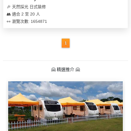
🎉 天然採光 日式裝修
👥 適合 2 至 20 人
👀 瀏覽次數: 1654871
1
🤗 精選推介 🤗