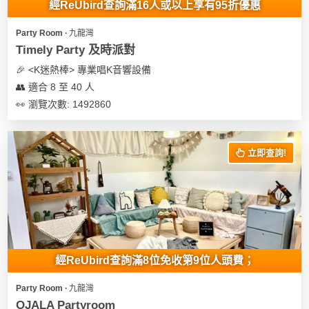
經ReUbird查詢滿16人或以上享有95折優惠
遊
Party Room ∙ 九龍灣
艇
Timely Party 及時派對
出
租
🎉 <K迷熱棒> 專業唱K音響設備
👥 適合 8 至 40 人
👀 瀏覽次數: 1492860
立即查詢!
經ReUbird查詢滿8位免收第9位人頭費；
Party Room ∙ 九龍灣
OJALA Partyroom