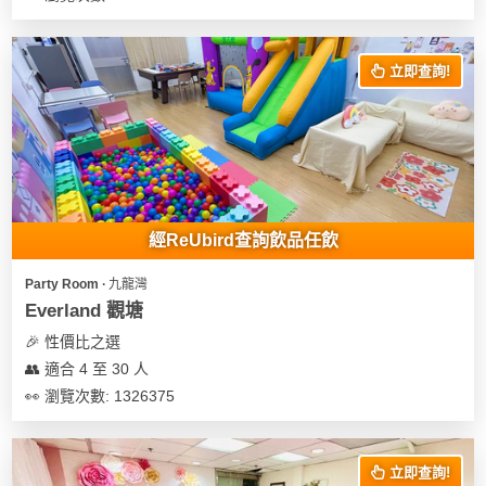
花
員
動
束
慶
計
攻
及
祝
立即查詢!
劃
略
花
生
藝
日
社
禮
會
拍
交
品
員
拖
軟
需
訂
件
知
經ReUbird查詢飲品任飲
企
製
業/
禮
Party Room ∙ 九龍灣
公
物
夾
Everland 觀塘
司
時
聯
🎉 性價比之選
場
活
間
絡
👥 適合 4 至 30 人
地
動
神
我
👀 瀏覽次數: 1326375
佈
器
們
婚
置
關
禮
用
情
於
立即查詢!
品
侶