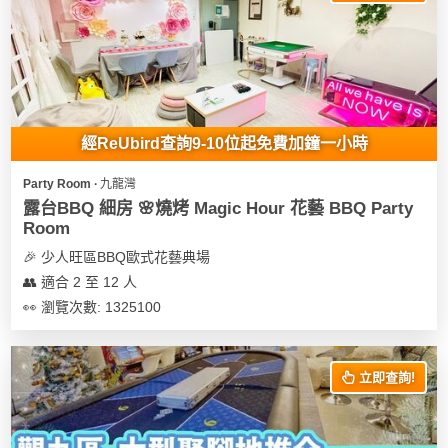
我
親
心
們
子
即
願
活
食
清
動
即
單
煮
系
經ReUbird查詢9-10位起免費加鐘一小時
列
Party Room ∙ 九龍灣
聚
露台BBQ 細房 🌸燒烤 Magic Hour 花藝 BBQ Party
會
Room
及
🎉 少人旺區BBQ歐式花藝典場
拍
👥 適合 2 至 12 人
拖
👀 瀏覽次數: 1325100
餐
廳
立即查詢!
BBQ
場