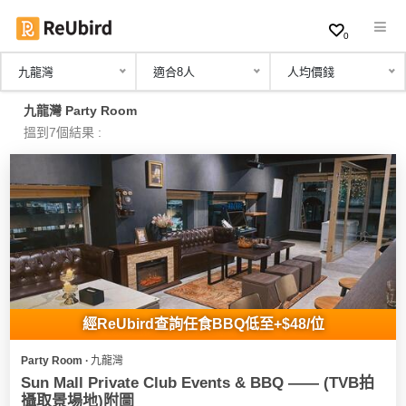
0
九龍灣
適合8人
人均價錢
繁
九龍灣 Party Room
中
搵到7個結果 :
EN
登
入
註
冊
經ReUbird查詢任食BBQ低至+$48/位
Party Room ∙ 九龍灣
服
Sun Mall Private Club Events & BBQ —— (TVB拍
務
攝取景場地)附圖