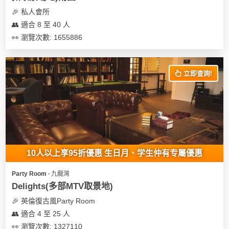
及
🎉 私人會所
產
👥 適合 8 至 40 人
品
分
👀 瀏覽次數: 1655886
類
立即查詢!
活
Party
動
Room
類
到
型
會
美
10人以上享95折優惠 生日月、学生仲有专屬優惠
活
食
搞
動
Party
Party Room ∙ 九龍灣
特
攻
Delights(多部MTV取景地)
色
朋
略
🎉 英倫復古風Party Room
蛋
友
👥 適合 4 至 25 人
糕
聚
👀 瀏覽次數: 1327110
會
會
活