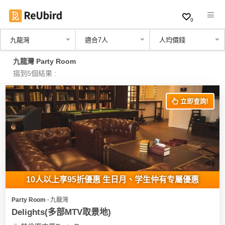
0
九龍灣
適合7人
人均價錢
繁
九龍灣 Party Room
中
搵到5個結果 :
EN
立即查詢!
登
入
註
冊
10人以上享95折優惠 生日月、学生仲有专屬優惠
Party Room ∙ 九龍灣
服
Delights(多部MTV取景地)
務