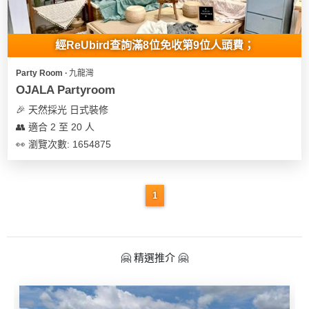
地
新
經ReUbird查詢滿8位免收第9位人頭費；
奇
玩
Party Room ∙ 九龍灣
樂
OJALA Partyroom
體
🎉 天然採光 日式裝修
驗
👥 適合 2 至 20 人
👀 瀏覽次數: 1654875
手
作
工
1
作
坊
戶
🤗 精選推介 🤗
外
玩
樂