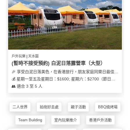
遊
艇
出
租
戶外玩樂 | 天水圍
(暫時不接受預約) 白泥日落露營車（大型）
🎉 享受白泥日落美色，在香港旅行，朋友家庭同樂日最佳之選
💰 星期一至五及星期日：$1600; 星期六：$2700（節日可能會有浮動）
👥 適合 3 至 5 人
二人世界
拍拖好去處
親子活動
BBQ燒烤場
Team Building
室內玩樂推介
香港戶外活動