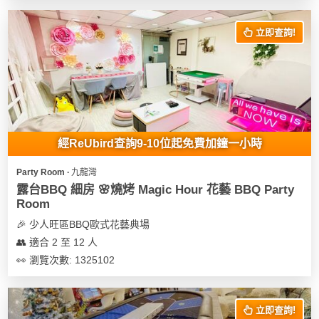
花
員
動
束
慶
計
攻
立即查詢!
及
祝
劃
略
花
生
藝
日
社
禮
會
拍
交
品
員
拖
軟
需
經ReUbird查詢9-10位起免費加鐘一小時
訂
件
知
企
製
Party Room ∙ 九龍灣
業/
禮
露台BBQ 細房 🌸燒烤 Magic Hour 花藝 BBQ Party
公
物
夾
Room
司
時
聯
🎉 少人旺區BBQ歐式花藝典場
場
活
間
絡
👥 適合 2 至 12 人
地
動
神
我
👀 瀏覽次數: 1325102
佈
器
們
婚
置
關
禮
用
情
於
立即查詢!
品
侶