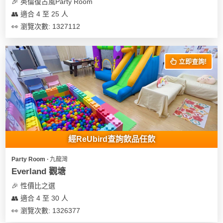
及
🎉 英倫復古風Party Room
產
👥 適合 4 至 25 人
品
👀 瀏覽次數: 1327112
分
類
立即查詢!
活
Party
動
Room
類
到
型
會
經ReUbird查詢飲品任飲
美
活
食
搞
Party Room ∙ 九龍灣
動
Party
Everland 觀塘
特
攻
🎉 性價比之選
色
朋
略
👥 適合 4 至 30 人
蛋
友
糕
聚
👀 瀏覽次數: 1326377
會
會
活