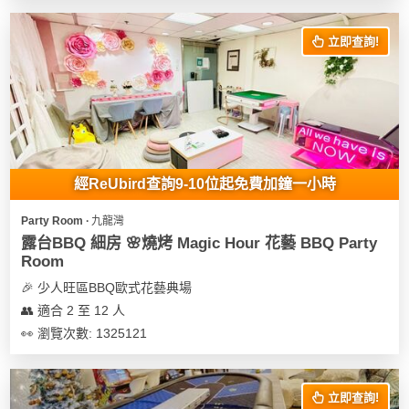
花
員
動
束
慶
計
攻
立即查詢!
及
祝
劃
略
花
生
藝
日
社
禮
會
拍
交
品
員
拖
軟
需
經ReUbird查詢9-10位起免費加鐘一小時
訂
件
知
企
製
Party Room ∙ 九龍灣
業/
禮
露台BBQ 細房 🌸燒烤 Magic Hour 花藝 BBQ Party
公
物
夾
Room
司
時
聯
🎉 少人旺區BBQ歐式花藝典場
場
活
間
絡
👥 適合 2 至 12 人
地
動
神
我
👀 瀏覽次數: 1325121
佈
器
們
婚
置
關
禮
用
情
於
立即查詢!
品
侶