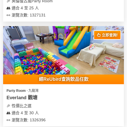
及
🎉 英倫復古風Party Room
產
👥 適合 4 至 25 人
品
👀 瀏覽次數: 1327131
分
類
立即查詢!
活
Party
動
Room
類
到
型
會
經ReUbird查詢飲品任飲
美
活
食
搞
Party Room ∙ 九龍灣
動
Party
Everland 觀塘
特
攻
🎉 性價比之選
色
朋
略
👥 適合 4 至 30 人
蛋
友
糕
聚
👀 瀏覽次數: 1326396
會
會
活