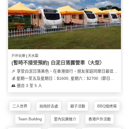
遊
艇
出
租
戶外玩樂 | 天水圍
(暫時不接受預約) 白泥日落露營車（大型）
🎉 享受白泥日落美色，在香港旅行，朋友家庭同樂日最佳之選
💰 星期一至五及星期日：$1600; 星期六：$2700（節日可能會有浮動）
👥 適合 3 至 5 人
二人世界
拍拖好去處
親子活動
BBQ燒烤場
Team Building
室內玩樂推介
香港戶外活動