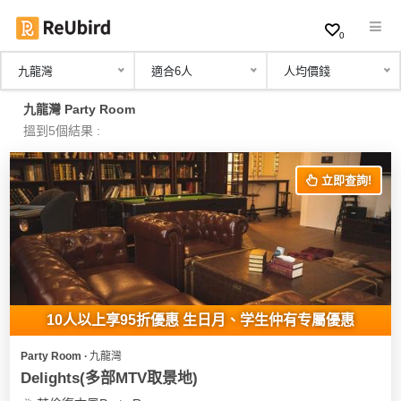
0
九龍灣
適合6人
人均價錢
繁
九龍灣 Party Room
中
搵到5個結果 :
EN
立即查詢!
登
入
註
冊
10人以上享95折優惠 生日月、学生仲有专屬優惠
Party Room ∙ 九龍灣
服
Delights(多部MTV取景地)
務