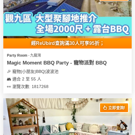
我
親
心
們
子
即
願
活
食
清
動
即
單
煮
系
經ReUbird查詢滿30人可享95折；
列
Party Room ∙ 九龍灣
聚
Magic Moment BBQ Party - 寵物派對 BBQ
會
🎉 寵物|小朋友|BBQ|波波池
及
👥 適合 2 至 55 人
拍
👀 瀏覽次數: 1817268
拖
餐
廳
立即查詢!
BBQ
場