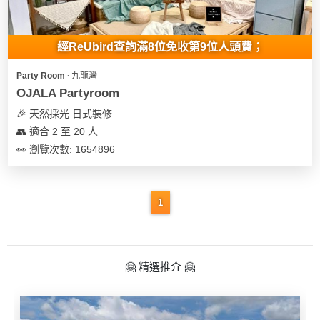
地
新
經ReUbird查詢滿8位免收第9位人頭費；
奇
玩
Party Room ∙ 九龍灣
樂
OJALA Partyroom
體
🎉 天然採光 日式裝修
驗
👥 適合 2 至 20 人
👀 瀏覽次數: 1654896
手
作
工
1
作
坊
戶
🤗 精選推介 🤗
外
玩
樂