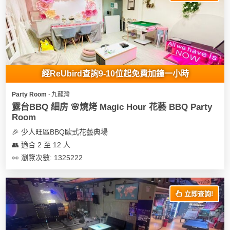
我
親
心
們
子
即
願
活
食
清
動
即
單
煮
系
經ReUbird查詢9-10位起免費加鐘一小時
列
Party Room ∙ 九龍灣
聚
露台BBQ 細房 🌸燒烤 Magic Hour 花藝 BBQ Party
會
Room
及
🎉 少人旺區BBQ歐式花藝典場
拍
👥 適合 2 至 12 人
拖
👀 瀏覽次數: 1325222
餐
廳
立即查詢!
BBQ
場