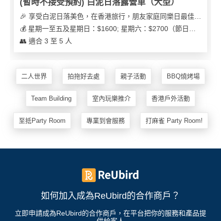
(暫時不接受預約) 白泥日落露營車（大型）
🎉 享受白泥日落美色，在香港旅行，朋友家庭同樂日最佳之選
💰 星期一至五及星期日：$1600; 星期六：$2700（節日可能會有浮動）
👥 適合 3 至 5 人
二人世界
拍拖好去處
親子活動
BBQ燒烤場
Team Building
室內玩樂推介
香港戶外活動
至抵Party Room
專業到會服務
打麻雀 Party Room!
如何加入成為ReUbird的合作商戶？
立即申請成為ReUbird的合作商戶，在平台把你的服務和產品提