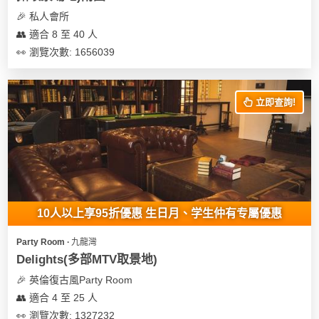
及
🎉 私人會所
產
👥 適合 8 至 40 人
品
分
👀 瀏覽次數: 1656039
類
立即查詢!
活
Party
動
Room
類
到
型
會
美
10人以上享95折優惠 生日月、学生仲有专屬優惠
活
食
搞
動
Party
Party Room ∙ 九龍灣
特
攻
Delights(多部MTV取景地)
色
朋
略
🎉 英倫復古風Party Room
蛋
友
👥 適合 4 至 25 人
糕
聚
👀 瀏覽次數: 1327232
會
會
活