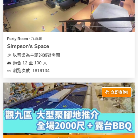
地
新
奇
玩
樂
Party Room ∙ 九龍灣
Simpson's Space
體
驗
🎉 以音樂為主題的派對房間
👥 適合 12 至 100 人
手
👀 瀏覽次數: 1819134
作
工
作
立即查詢!
坊
戶
外
玩
樂