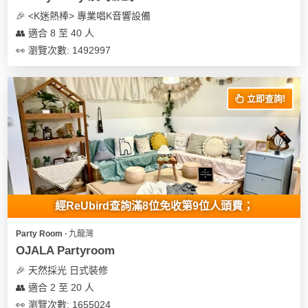
🎉 <K迷熱棒> 專業唱K音響設備
👥 適合 8 至 40 人
👀 瀏覽次數: 1492997
立即查詢!
經ReUbird查詢滿8位免收第9位人頭費；
Party Room ∙ 九龍灣
OJALA Partyroom
🎉 天然採光 日式裝修
👥 適合 2 至 20 人
👀 瀏覽次數: 1655024