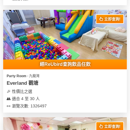
花
員
動
束
慶
計
攻
及
祝
立即查詢!
劃
略
花
生
藝
日
社
禮
會
拍
交
品
員
拖
軟
需
訂
件
知
經ReUbird查詢飲品任飲
企
製
業/
禮
Party Room ∙ 九龍灣
公
物
夾
Everland 觀塘
司
時
聯
🎉 性價比之選
場
活
間
絡
👥 適合 4 至 30 人
地
動
神
我
👀 瀏覽次數: 1326497
佈
器
們
婚
置
關
禮
用
情
於
立即查詢!
品
侶