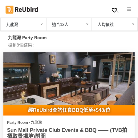
0
九龍灣
適合12人
人均價錢
繁
九龍灣 Party Room
中
搵到8個結果 :
EN
登
入
註
冊
經ReUbird查詢任食BBQ低至+$48/位
Party Room ∙ 九龍灣
服
Sun Mall Private Club Events & BBQ —— (TVB拍
務
攝取景場地)附圖