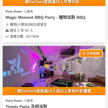
經ReUbird查詢滿30人可享95折；
遊
Party Room ∙ 九龍灣
艇
Magic Moment BBQ Party - 寵物派對 BBQ
出
租
🎉 寵物|小朋友|BBQ|波波池
👥 適合 2 至 55 人
👀 瀏覽次數: 1817409
立即查詢!
經ReUbird查詢滿16人或以上享有95折優惠
Party Room ∙ 九龍灣
Timely Party 及時派對