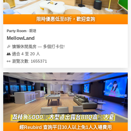
限時優惠低至8折，歡迎查詢
Party Room ∙ 觀塘
MellowLand
🎉 慵懶休閒風房 — 多個打卡位!
👥 適合 4 至 20 人
👀 瀏覽次數: 1655371
經Reubird 查詢平日30人以上免1人入場費用