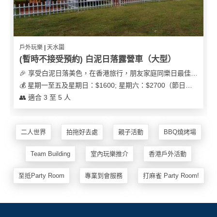
戶外玩樂 | 天水圍
(暫時不接受預約) 白泥日落露營車（大型）
🎉 享受白泥日落美色，在香港旅行，朋友家庭同樂日最佳之選
💰 星期一至五及星期日：$1600; 星期六：$2700（節日可能會有浮動）
👥 適合 3 至 5 人
二人世界
拍拖好去處
親子活動
BBQ燒烤場
Team Building
室內玩樂推介
香港戶外活動
至抵Party Room
專業到會服務
打麻雀 Party Room!