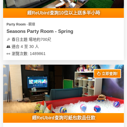
經ReUbird查詢10位以上送多半小時
Party Room ∙ 觀塘
Seasons Party Room - Spring
🎉 春日主題 場地約700尺
👥 適合 4 至 30 人
👀 瀏覽次數: 1489861
立即查詢!
經ReUbird查詢可紙包飲品任飲