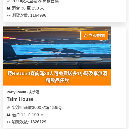
🎉 7000呎大型場地-商務首選
👥 適合 30 至 250 人
👀 瀏覽次數: 1164996
立即查詢!
經ReUbird查詢滿30人可免費送多1小時及享無酒
精飲品任飲
Party Room ∙ 尖沙咀
Tsim House
🎉 尖沙咀商廈3000尺露台BBQ
👥 適合 12 至 100 人
👀 瀏覽次數: 1326129