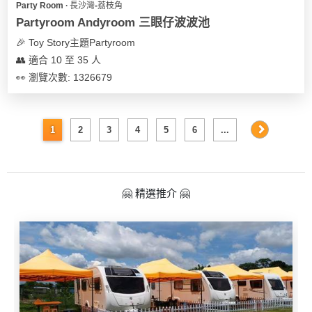
Party Room ∙ 長沙灣-荔枝角
Partyroom Andyroom 三眼仔波波池
🎉 Toy Story主題Partyroom
👥 適合 10 至 35 人
👀 瀏覽次數: 1326679
1
2
3
4
5
6
...
🤗 精選推介 🤗