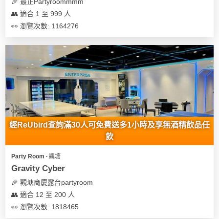
及
🎉 最正Partyroommmm
產
👥 適合 1 至 999 人
品
👀 瀏覽次數: 1164276
分
類
活
Party
動
Room
類
到
型
經ReUbird查詢滿30人可免費送多1小時及享無酒精飲品任
會
飲
美
活
食
搞
Party Room ∙ 觀塘
動
Party
Gravity Cyber
特
攻
🎉 觀塘商廈露台partyroom
色
朋
略
👥 適合 12 至 200 人
蛋
友
糕
聚
👀 瀏覽次數: 1818465
會
會
活