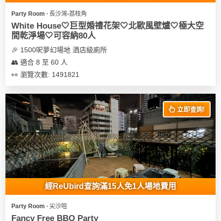
遊
Party Room ∙ 長沙灣-荔枝角
艇
White House🤍巨型婚禮花架🤍北歐風壁爐🤍極大空
間乾淨場🤍可容納80人
出
租
🎉 1500呎夢幻場地 酒店級廁所
👥 適合 8 至 60 人
👀 瀏覽次數: 1491821
立即查詢!
經ReUbird查詢滿15人免1人場地費用
Party Room ∙ 尖沙咀
Fancy Free BBQ Party