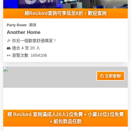
經ReUbird查詢可享低至8折，歡迎查詢
Party Room ∙ 觀塘
Another Home
🎉 你另一個歡樂舒適嘅家！
👥 適合 4 至 20 人
👀 瀏覽次數: 1654106
立即查詢!
經 ReUbird 查詢滿成人20人1位免費 + 小童10位1位免費
+ 紙包飲品任飲