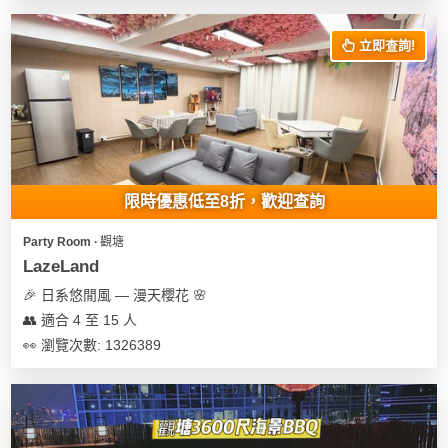
花
員
動
束
慶
計
攻
立即查詢!
及
祝
劃
略
花
生
藝
日
社
禮
會
拍
交
品
員
拖
軟
需
限時優惠低至8折，歡迎查詢
訂
件
知
企
製
Party Room ∙ 觀塘
業/
禮
LazeLand
公
物
夾
🎉 日系悠閒風 — 漫天櫻花 🌸
司
時
聯
👥 適合 4 至 15 人
場
活
間
絡
👀 瀏覽次數: 1326389
地
動
神
我
佈
器
們
婚
置
關
禮
用
情
於
品
侶