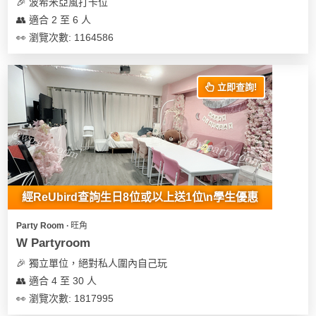
🎉 波希米亞風打卡位
👥 適合 2 至 6 人
👀 瀏覽次數: 1164586
立即查詢!
經ReUbird查詢生日8位或以上送1位\n學生優惠
Party Room ∙ 旺角
W Partyroom
🎉 獨立單位，絕對私人圍內自己玩
👥 適合 4 至 30 人
👀 瀏覽次數: 1817995