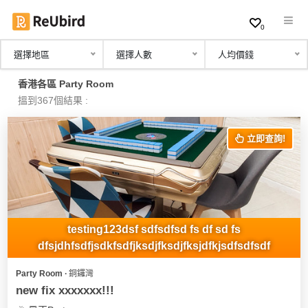
0
選擇地區
選擇人數
人均價錢
繁
香港各區 Party Room
中
搵到367個結果 :
EN
立即查詢!
登
入
註
冊
testing123dsf sdfsdfsd fs df sd fs
dfsjdhfsdfjsdkfsdfjksdjfksdjfksjdfkjsdfsdfsdf
Party Room ∙ 銅鑼灣
服
new fix xxxxxxx!!!
務