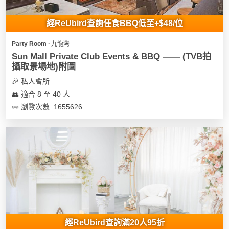
地
經ReUbird查詢任食BBQ低至+$48/位
新
奇
Party Room ∙ 九龍灣
玩
Sun Mall Private Club Events & BBQ —— (TVB拍
樂
攝取景場地)附圖
體
🎉 私人會所
驗
👥 適合 8 至 40 人
👀 瀏覽次數: 1655626
手
作
工
作
坊
戶
外
玩
樂
經ReUbird查詢滿20人95折