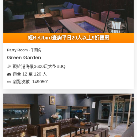
我
親
心
們
子
即
願
活
食
清
動
即
單
煮
經ReUbird查詢平日20人以上9折優惠
系
列
Party Room ∙ 牛頭角
Green Garden
聚
🎉 觀維港海景3600尺大型BBQ
會
👥 適合 12 至 120 人
及
👀 瀏覽次數: 1490501
拍
拖
餐
廳
BBQ
場