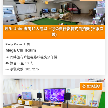
經ReUbird查詢12人或以上可免費任影韓式自拍機 (不限次
數)
Party Room ∙ 旺角
Mega ChillRium
🎉 同時設有韓拍機籃球機夾公仔機
👥 適合 8 至 40 人
👀 瀏覽次數: 1817275
立即查詢!