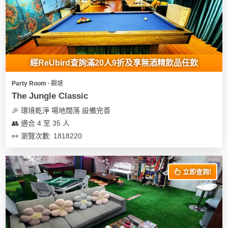
經ReUbird查詢滿20人9折及享無酒精飲品任飲
Party Room ∙ 觀塘
The Jungle Classic
🎉 環境乾淨 場地闊落 設備完善
👥 適合 4 至 35 人
👀 瀏覽次數: 1818220
立即查詢!