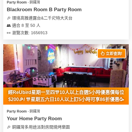
Party Room ∙ 銅鑼灣
遊
Blackroom Room B Party Room
艇
🎉 環境高雅連露台&二千尺特大天台
出
👥 適合 8 至 50 人
租
👀 瀏覽次數: 1656913
立即查詢!
經ReUbird星期一至四🎊10人以上自選5小時優惠價每位
$200🎉/ 🎊星期五六日10人以上訂5小時可享86折優惠🥳
Party Room ∙ 銅鑼灣
Your Home Party Room
🎉 銅鑼灣多用途派對房間燒烤樂園