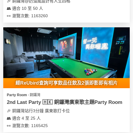
及
🎉 銅鑼灣@奶油風設計有人生四格
產
👥 適合 10 至 50 人
品
👀 瀏覽次數: 1163260
分
類
活
Party
動
Room
類
到
型
會
經ReUbird查詢可享飲品任飲及2張即影即有相片
美
活
食
搞
Party Room ∙ 銅鑼灣
動
Party
2nd Last Party 🇭🇰 銅鑼灣廣東歌主題Party Room
特
攻
🎉 銅鑼灣站行3分鐘 廣東歌打卡位
色
朋
略
👥 適合 4 至 25 人
蛋
友
糕
聚
👀 瀏覽次數: 1165425
會
會
活