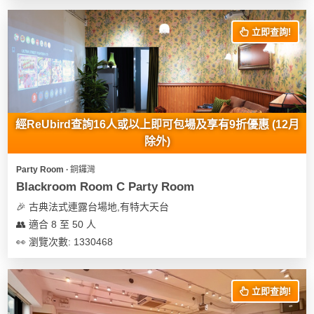
花
員
動
束
慶
計
攻
立即查詢!
及
祝
劃
略
花
生
藝
日
社
禮
會
拍
交
品
員
經ReUbird查詢16人或以上即可包場及享有9折優惠 (12月
拖
軟
需
除外)
訂
件
知
企
製
Party Room ∙ 銅鑼灣
業/
禮
Blackroom Room C Party Room
公
物
夾
🎉 古典法式連露台場地,有特大天台
司
時
聯
👥 適合 8 至 50 人
場
活
間
絡
👀 瀏覽次數: 1330468
地
動
神
我
佈
器
們
婚
置
關
禮
立即查詢!
用
情
於
品
侶