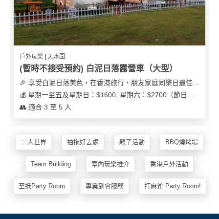
戶外玩樂 | 天水圍
(暫時不接受預約) 白泥日落露營車（大型）
🎉 享受白泥日落美色，在香港旅行，朋友家庭同樂日最佳之選
💰 星期一至五及星期日：$1600; 星期六：$2700（節日可能會有浮動）
👥 適合 3 至 5 人
二人世界
拍拖好去處
親子活動
BBQ燒烤場
Team Building
室內玩樂推介
香港戶外活動
至抵Party Room
專業到會服務
打麻雀 Party Room!