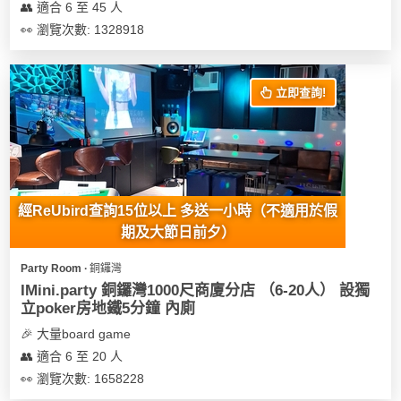
👥 適合 6 至 45 人
👀 瀏覽次數: 1328918
立即查詢!
經ReUbird查詢15位以上 多送一小時（不適用於假
期及大節日前夕）
Party Room ∙ 銅鑼灣
IMini.party 銅鑼灣1000尺商廈分店 （6-20人） 設獨
立poker房地鐵5分鐘 內廁
🎉 大量board game
👥 適合 6 至 20 人
👀 瀏覽次數: 1658228