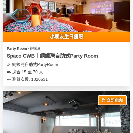
我
親
心
們
子
即
願
活
食
清
動
即
單
煮
小朋友生日優惠
系
列
Party Room ∙ 銅鑼灣
Spaco CWB｜銅鑼灣自助式Party Room
聚
🎉 銅鑼灣自助式PartyRoom
會
👥 適合 15 至 70 人
及
👀 瀏覽次數: 1820531
拍
拖
餐
立即查詢!
廳
BBQ
場