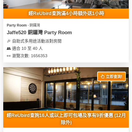
地
經ReUbird查詢滿4小時額外送1小時
新
奇
Party Room ∙ 銅鑼灣
玩
Jaffe520 銅鑼灣 Party Room
樂
🎉 自助式多用途活動派對房間
體
👥 適合 10 至 40 人
驗
👀 瀏覽次數: 1656353
手
作
立即查詢!
工
作
坊
戶
外
經ReUbird查詢16人或以上即可包場及享有9折優惠 (12月
玩
除外)
樂