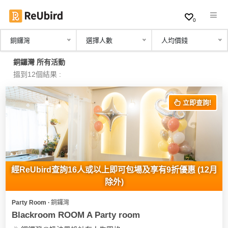
0
銅鑼灣
選擇人數
人均價錢
繁
銅鑼灣 所有活動
中
搵到12個結果 :
EN
立即查詢!
登
入
註
冊
經ReUbird查詢16人或以上即可包場及享有9折優惠 (12月
除外)
Party Room ∙ 銅鑼灣
服
Blackroom ROOM A Party room
務