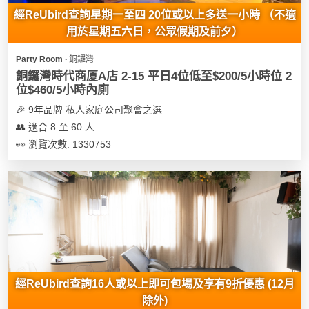
經ReUbird查詢星期一至四 20位或以上多送一小時 （不適
用於星期五六日，公眾假期及前夕）
Party Room ∙ 銅鑼灣
銅鑼灣時代商厦A店 2-15 平日4位低至$200/5小時位 2
位$460/5小時內廁
🎉 9年品牌 私人家庭公司聚會之選
👥 適合 8 至 60 人
👀 瀏覽次數: 1330753
經ReUbird查詢16人或以上即可包場及享有9折優惠 (12月
除外)