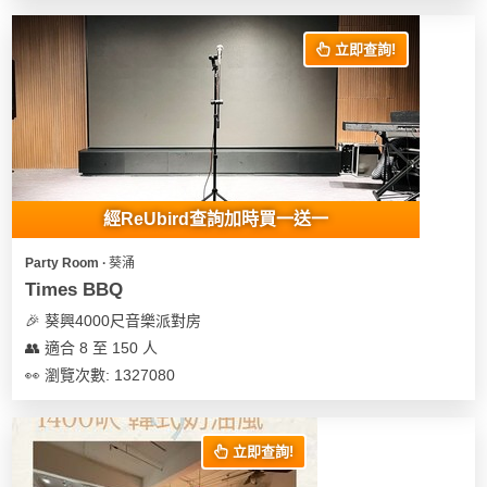
花
員
動
束
慶
計
攻
立即查詢!
及
祝
劃
略
花
生
藝
日
社
禮
會
拍
交
品
員
拖
軟
需
經ReUbird查詢加時買一送一
訂
件
知
企
製
Party Room ∙ 葵涌
業/
禮
Times BBQ
公
物
夾
🎉 葵興4000尺音樂派對房
司
時
聯
👥 適合 8 至 150 人
場
活
間
絡
👀 瀏覽次數: 1327080
地
動
神
我
佈
器
們
婚
置
關
禮
立即查詢!
用
情
於
品
侶