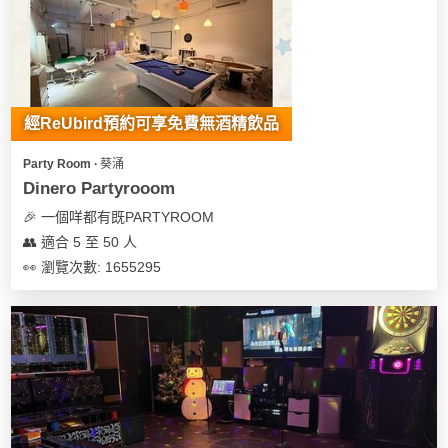
我
親
心
們
子
即
願
活
食
清
動
即
單
煮
經ReUbird預約可享免費無酒精飲品
系
列
Party Room ∙ 葵涌
Dinero Partyrooom
聚
🎉 一個咩都有既PARTYROOM
會
👥 適合 5 至 50 人
及
👀 瀏覽次數: 1655295
拍
拖
餐
廳
BBQ
場