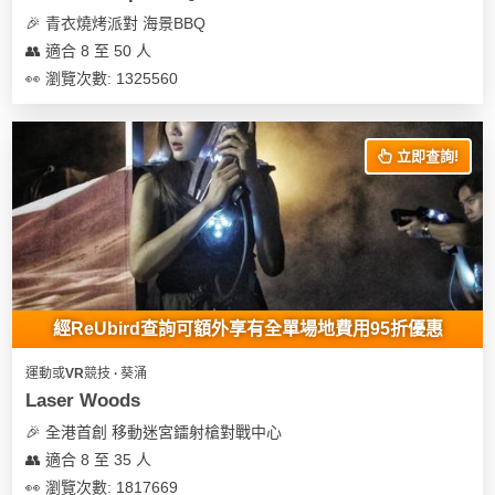
🎉 青衣燒烤派對 海景BBQ
👥 適合 8 至 50 人
👀 瀏覽次數: 1325560
立即查詢!
經ReUbird查詢可額外享有全單場地費用95折優惠
運動或VR競技 ∙ 葵涌
Laser Woods
🎉 全港首創 移動迷宮鐳射槍對戰中心
👥 適合 8 至 35 人
👀 瀏覽次數: 1817669