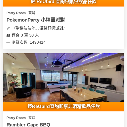
經 ReUbird 查詢包紙包飲品任飲
Party Room ∙ 葵涌
PokemonParty 小精靈派對
🎉 『滑梯波波池︵溫馨舒適派對』
👥 適合 8 至 30 人
👀 瀏覽次數: 1490414
經ReUbird查詢即享非酒精飲品任飲
Party Room ∙ 葵涌
Rambler Cape BBQ