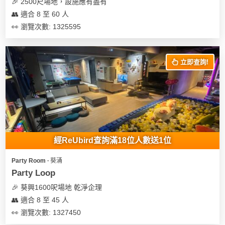
及
🎉 2500尺場地，設施應有盡有
產
👥 適合 8 至 60 人
品
👀 瀏覽次數: 1325595
分
類
立即查詢!
活
Party
動
Room
類
到
型
會
經ReUbird查詢滿18位人數送1位
美
活
食
搞
Party Room ∙ 葵涌
動
Party
Party Loop
特
攻
🎉 葵興1600呎場地 乾淨企理
色
朋
略
👥 適合 8 至 45 人
蛋
友
糕
聚
👀 瀏覽次數: 1327450
會
會
活