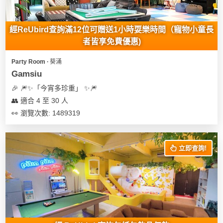
經ReUbird查詢滿12位可贈送1小時耍樂時間（寵物小童長
者皆享免費優惠)
Party Room ∙ 葵涌
Gamsiu
🎉 🎆✨「今宵多珍重」 ✨🎆
👥 適合 4 至 30 人
👀 瀏覽次數: 1489319
立即查詢!