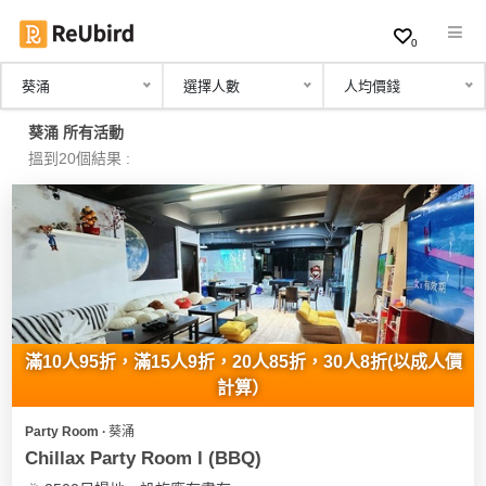
0
葵涌
選擇人數
人均價錢
繁
葵涌 所有活動
中
搵到20個結果 :
EN
登
入
註
冊
滿10人95折，滿15人9折，20人85折，30人8折(以成人價
計算）
Party Room ∙ 葵涌
服
Chillax Party Room l (BBQ)
務