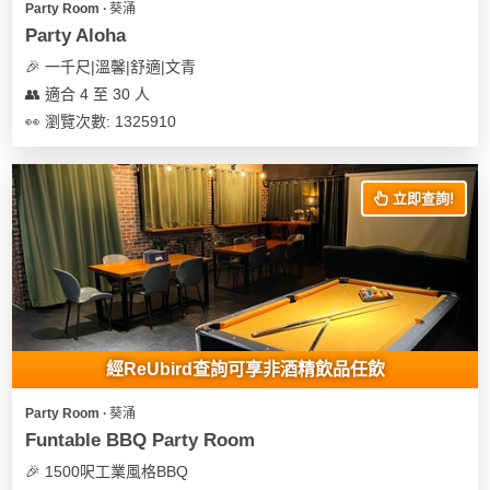
Party Room ∙ 葵涌
遊
Party Aloha
艇
🎉 一千尺|溫馨|舒適|文青
出
👥 適合 4 至 30 人
租
👀 瀏覽次數: 1325910
立即查詢!
經ReUbird查詢可享非酒精飲品任飲
Party Room ∙ 葵涌
Funtable BBQ Party Room
🎉 1500呎工業風格BBQ