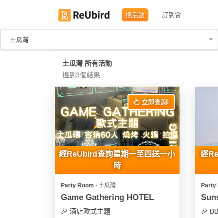
搵活動
訂到會
土瓜灣
繁
土瓜灣 所有活動
中
搵到3個結果 :
EN
立即查詢!
登
入
註
經ReUbird查詢星期一至四送一小
經R
冊
時
Party Room ∙ 土瓜灣
Party
服
Game Gathering HOTEL
Suns
務
🎉 酒店歐式主題
🎉 