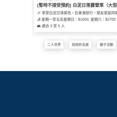
花
(暫時不接受預約) 白泥日落露營車（大
員
動
束
慶
計
攻
🎉 享受白泥日落美色，在香港旅行，朋友家庭同
及
祝
劃
略
💰 星期一至五及星期日：$1600; 星期六：$27
花
生
👥 適合 3 至 5 人
藝
日
社
禮
會
拍
交
品
員
二人世界
拍拖好去處
親子活動
拖
軟
需
訂
件
知
企
製
業/
禮
公
物
夾
司
時
聯
場
活
間
絡
地
動
神
我
佈
器
們
婚
置
關
禮
用
情
於
品
侶