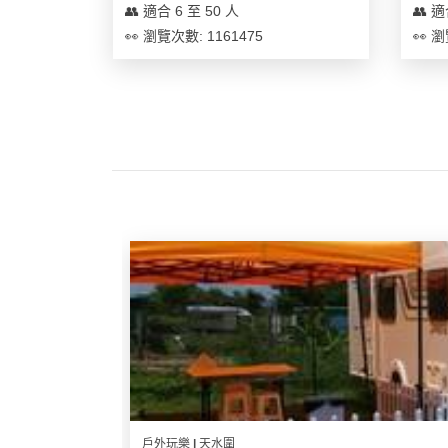
及
👥 適合 6 至 50 人
👥 適
產
👀 瀏覽次數: 1161475
👀 瀏
品
分
類
活
Party
動
Room
類
到
型
會
美
活
食
搞
動
Party
特
攻
色
朋
略
蛋
友
糕
聚
會
戶外玩樂 | 天水圍
會
活