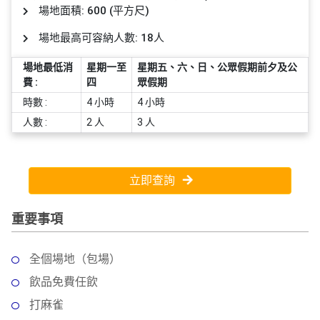
員
朋
動
食
場地面積: 600 (平方尺)
計
友
攻
場地最高可容納人數: 18人
劃
特
聚
略
色
會
場地最低消
星期一至
星期五、六、日、公眾假期前夕及公
蛋
費 :
四
眾假期
社
慶
會
糕
時數 :
4 小時
4 小時
交
祝
員
軟
花
生
需
人數 :
2 人
3 人
件
束
日
知
及
拍
花
立即查詢
拖
夾
藝
時
禮
聯
重要事項
企
間
品
絡
業
神
我
/
訂
器
全個場地（包場）
們
公
製
關
飲品免費任飲
司
情
禮
於
活
侶
打麻雀
物
我