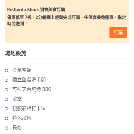
ReUbird x Klook 到會美食訂購
優惠低至 7折，2分鐘網上輕鬆完成訂購，多個套餐免運費，指定
時間送到！
訂購
場地設施
冷氣空調
獨立整潔洗手間
可在天台燒烤 BBQ
浴室
靚靚影相打卡位
特色吊椅
長枱