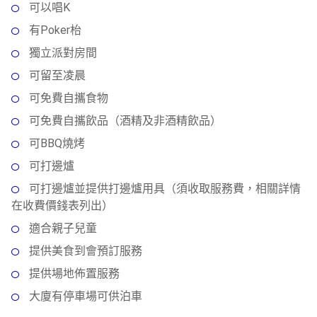
動
心
可以唱K
們
場
願
有Poker枱
婚
地
清
禮
佈
單
獨立派對房間
置
可留至凌晨
親
用
子
可免費自攜食物
品
活
可免費自攜飲品（酒精及非酒精飲品）
動
即
可BBQ燒烤
食
可打邊爐
即
煮
可打邊爐並提供打邊爐用具（須收取服務費，相關詳情
系
在收費價錢表列出）
列
適合親子兒童
聚
提供美食到會預訂服務
會
提供場地佈置服務
及
大廈有停車場可供泊車
拍