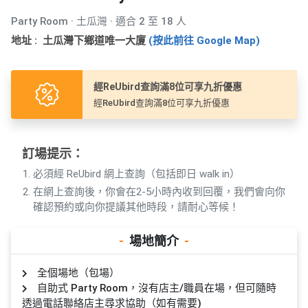
產
Party Room · 土瓜灣 · 適合 2 至 18 人
品
分
地址 : 土瓜灣下鄉道唯一大廈
(按此前往 Google Map)
類
經ReUbird查詢滿8位可享九折優惠
活
P
經ReUbird查詢滿8位可享九折優惠
動
a
類
r
型
t
訂場提示：
y
必須經 ReUbird 網上查詢（包括即日 walk in）
R
在網上查詢後，你會在2-5小時內收到回覆，我們會向你
活
搞
o
確認預約或向你提議其他時段，請耐心等候！
動
P
o
攻
a
m
-
場地簡介
-
略
r
到
t
全個場地（包場）
會
y
自助式 Party Room，沒有店主/職員在場，但可隨時
會
活
美
透過電話聯絡店主尋求協助（如有需要)