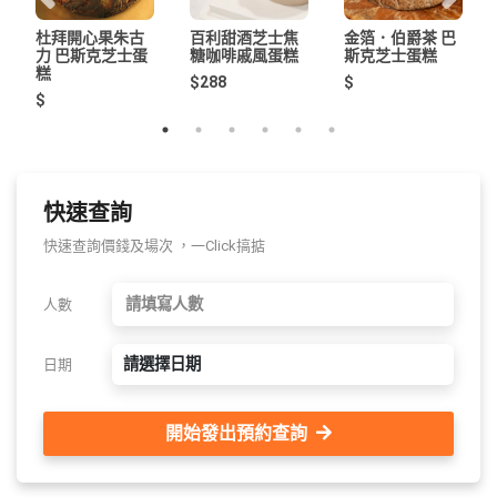
杜拜開心果朱古
百利甜酒芝士焦
金箔．伯爵茶 巴
力 巴斯克芝士蛋
糖咖啡戚風蛋糕
斯克芝士蛋糕
糕
$288
$
$
快速查詢
快速查詢價錢及場次 ，一Click搞掂
人數
請選擇日期
日期
開始發出預約查詢