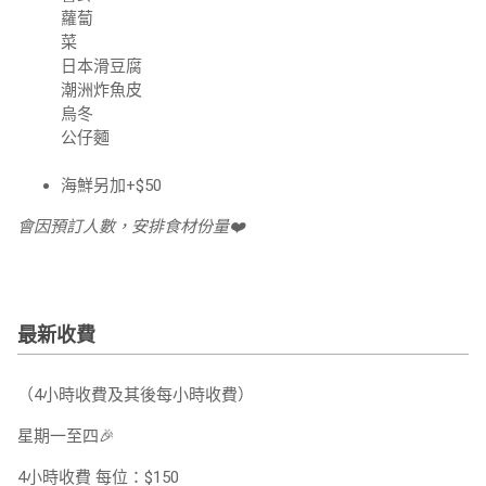
蘿蔔
菜
日本滑豆腐
潮洲炸魚皮
烏冬
公仔麵
海鮮另加
+$50
會因預訂人數，安排食材份量
❤️
最新收費
（4小時收費及其後每小時收費）
星期一至四🎉
4小時收費
每位：$150