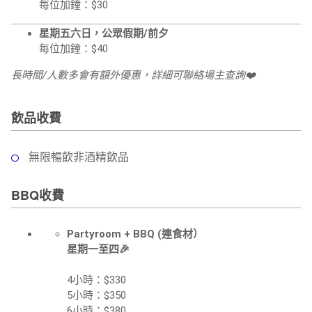
每位加鐘：$30
星期五六日，公眾假期/前夕
每位加鐘：$40
長時間/人數多會有額外優惠，詳細可聯絡場主查詢❤️
飲品收費
無限暢飲非酒精飲品
BBQ收費
Partyroom + BBQ (連食材）
星期一至四🎉
4小時：$330
5小時：$350
6小時：$380