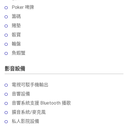
Poker 啤牌
籌碼
賭墊
骰寶
輪盤
魚蝦蟹
影音設備
電視可駁手機輸出
音響設備
音響系統支援 Bluetooth 播歌
擴音系統/麥克風
私人影院設備