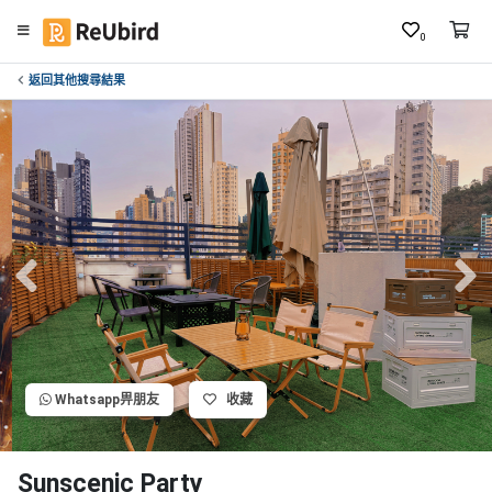
0
返回其他搜尋結果
繁
中
E
N
登
入
註
冊
Whatsapp畀朋友
收藏
服
務
及
Sunscenic Party