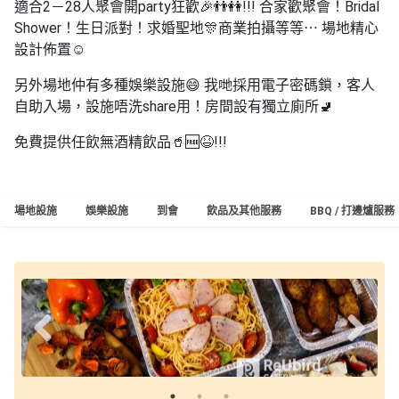
適合
2
－
28
人聚會開
party
狂歡
🎉👬👭
!!!
合家歡聚會！
Bridal
工
Shower
！生日派對！求婚聖地
🎊
商業拍攝等等⋯
場地精心
作
設計佈置
☺️
坊
另外場地仲有多種娛樂設施
😄
我哋採用電子密碼鎖，客人
戶
自助入場，設施唔洗
share
用！房間設有獨立廁所
🚽
外
玩
免費提供任飲無酒精飲品
🥤🆓😆
!!!
樂
遊
場地設施
娛樂設施
到會
飲品及其他服務
BBQ / 打邊爐服務
艇
出
租