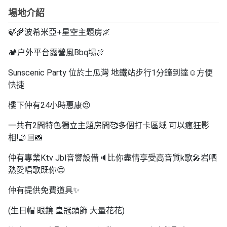
拖
場地介紹
餐
廳
🍃🌾波希米亞+星空主題房🌌
B
🏕️户外平台露營風Bbq場🍖
B
Q
Sunscenic Party
位於土瓜灣
地鐵站步行1分鐘到達☺️方便
快捷
場
樓下仲有24小時惠康😍
地
一共有
2
間特色獨立主題房間
🥰
多個打卡區域
可以瘋狂影
新
相
!
🤳🏼📸
奇
玩
仲有專業
Ktv Jbl
音響設備
🔈
比你盡情享受高音質
k
歌
🎤
岩哂
樂
熱愛唱歌既你
😍
體
驗
仲有提供免費道具
✨
(
生日帽
眼鏡
皇冠頭飾
大量花花
)
手
作