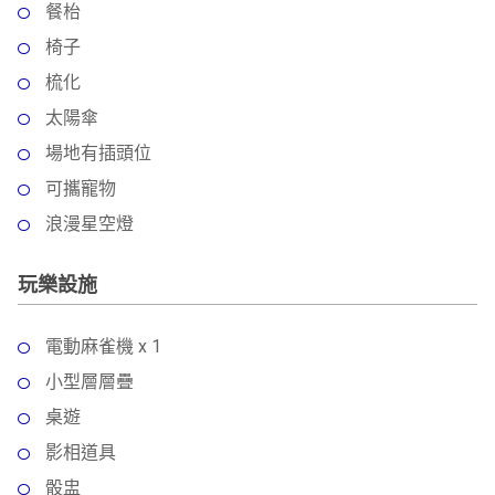
餐枱
椅子
梳化
太陽傘
場地有插頭位
可攜寵物
浪漫星空燈
玩樂設施
電動麻雀機 x 1
小型層層疊
桌遊
影相道具
骰盅