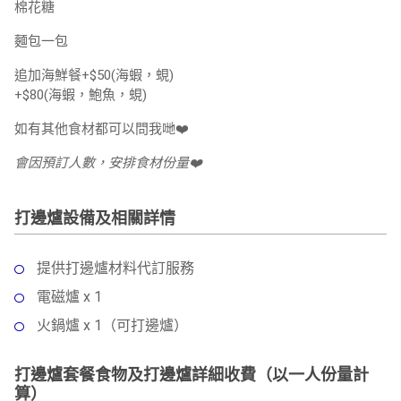
棉花糖
麵包一包
追加海鮮餐+$50(海蝦，蜆)
+$80(海蝦，鮑魚，蜆)
如有其他食材都可以問我哋❤️
會因預訂人數，安排食材份量
❤️
打邊爐設備及相關詳情
提供打邊爐材料代訂服務
電磁爐 x 1
火鍋爐 x 1（可打邊爐）
打邊爐套餐食物及打邊爐詳細收費（以一人份量計
算）