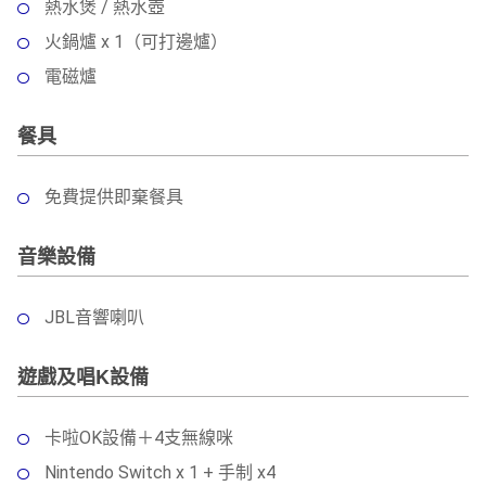
熱水煲 / 熱水壺
火鍋爐 x 1（可打邊爐）
電磁爐
餐具
免費提供即棄餐具
音樂設備
JBL音響喇叭
遊戲及唱K設備
卡啦OK設備＋4支無線咪
Nintendo Switch x 1 + 手制 x4