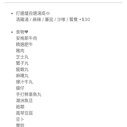
打邊爐自選湯底
🥘
麻辣 /
蕃茄 /
沙嗲 /
鴛鴦 +
$30
清雞湯 /
食物
🧡
安格斯牛肉
精選肥牛
豬肉
芝士丸
蟹子丸
龍蝦丸
麻糬丸
爆汁牛丸
腸仔
手打鮮墨魚丸
潮洲魚旦
菇類
風琴豆腐
豆卜
響鈴