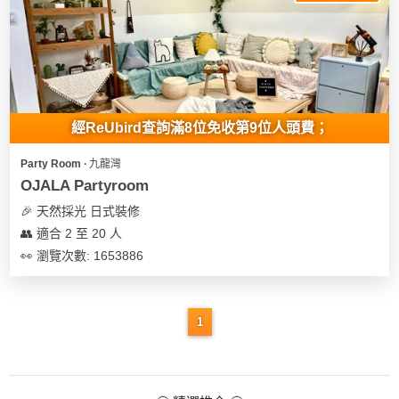
經ReUbird查詢滿8位免收第9位人頭費；
Party Room ∙ 九龍灣
OJALA Partyroom
🎉 天然採光 日式裝修
👥 適合 2 至 20 人
👀 瀏覽次數: 1653886
1