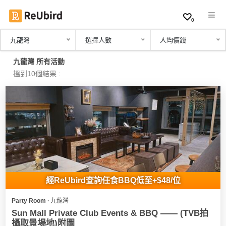
0
九龍灣
選擇人數
人均價錢
繁
九龍灣 所有活動
中
搵到10個結果 :
EN
登
入
註
冊
經ReUbird查詢任食BBQ低至+$48/位
Party Room ∙ 九龍灣
服
Sun Mall Private Club Events & BBQ —— (TVB拍
務
攝取景場地)附圖