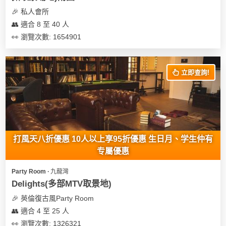
及
🎉 私人會所
產
👥 適合 8 至 40 人
品
分
👀 瀏覽次數: 1654901
類
立即查詢!
活
Party
動
Room
類
到
型
會
打風天八折優惠 10人以上享95折優惠 生日月、学生仲有
美
专屬優惠
活
食
搞
動
Party
Party Room ∙ 九龍灣
特
攻
Delights(多部MTV取景地)
色
朋
略
🎉 英倫復古風Party Room
蛋
友
👥 適合 4 至 25 人
糕
聚
👀 瀏覽次數: 1326321
會
會
活