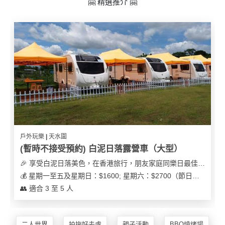
🤗 精選推介 🤗
戶外玩樂 | 天水圍
(暫時不接受預約) 白泥日落露營車（大型）
🎉 享受白泥日落美色，在香港旅行，朋友家庭同樂日最佳之選
💰 星期一至五及星期日：$1600; 星期六：$2700（節日可能會有浮動）
👥 適合 3 至 5 人
二人世界
拍拖好去處
親子活動
BBQ燒烤場