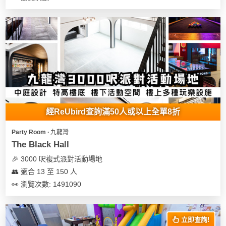
花
員
動
束
慶
計
攻
及
祝
劃
略
花
生
藝
日
社
禮
會
拍
交
品
員
拖
軟
需
訂
件
知
經ReUbird查詢滿50人或以上全單8折
企
製
業/
禮
Party Room ∙ 九龍灣
公
物
夾
The Black Hall
司
時
聯
🎉 3000 呎複式派對活動場地
場
活
間
絡
👥 適合 13 至 150 人
地
動
神
我
👀 瀏覽次數: 1491090
佈
器
們
婚
置
關
禮
用
情
於
立即查詢!
品
侶