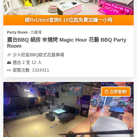
地
新
經ReUbird查詢9-10位起免費加鐘一小時
奇
玩
Party Room ∙ 九龍灣
樂
露台BBQ 細房 🌸燒烤 Magic Hour 花藝 BBQ Party
Room
體
驗
🎉 少人旺區BBQ歐式花藝典場
👥 適合 2 至 12 人
手
👀 瀏覽次數: 1324311
作
工
作
立即查詢!
坊
戶
外
玩
樂