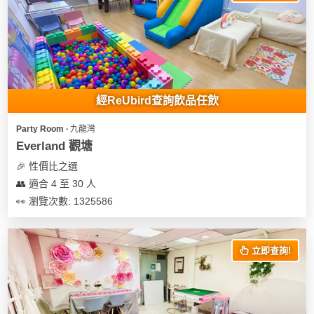
我
親
心
們
子
即
願
活
食
清
動
即
單
煮
系
經ReUbird查詢飲品任飲
列
Party Room ∙ 九龍灣
聚
Everland 觀塘
會
🎉 性價比之選
及
👥 適合 4 至 30 人
拍
👀 瀏覽次數: 1325586
拖
餐
廳
立即查詢!
BBQ
場