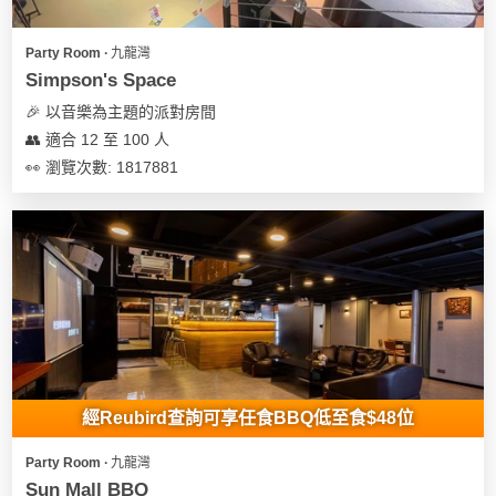
遊
Party Room ∙ 九龍灣
艇
Simpson's Space
出
租
🎉 以音樂為主題的派對房間
👥 適合 12 至 100 人
👀 瀏覽次數: 1817881
經Reubird查詢可享任食BBQ低至食$48位
Party Room ∙ 九龍灣
Sun Mall BBQ