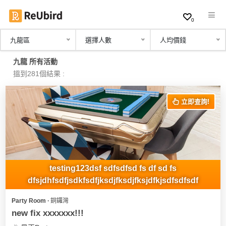
0
九龍區
選擇人數
人均價錢
繁
九龍 所有活動
中
搵到281個結果 :
EN
立即查詢!
登
入
註
冊
testing123dsf sdfsdfsd fs df sd fs
dfsjdhfsdfjsdkfsdfjksdjfksdjfksjdfkjsdfsdfsdf
Party Room ∙ 銅鑼灣
服
new fix xxxxxxx!!!
務