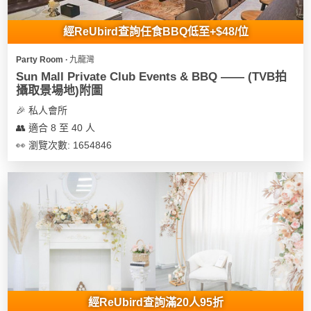
地
經ReUbird查詢任食BBQ低至+$48/位
新
奇
Party Room ∙ 九龍灣
玩
Sun Mall Private Club Events & BBQ —— (TVB拍
樂
攝取景場地)附圖
體
🎉 私人會所
驗
👥 適合 8 至 40 人
👀 瀏覽次數: 1654846
手
作
工
作
坊
戶
外
玩
樂
經ReUbird查詢滿20人95折