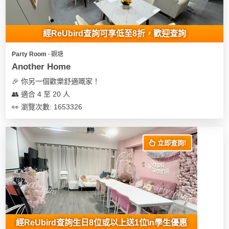
經ReUbird查詢可享低至8折，歡迎查詢
Party Room ∙ 觀塘
Another Home
🎉 你另一個歡樂舒適嘅家！
👥 適合 4 至 20 人
👀 瀏覽次數: 1653326
立即查詢!
經ReUbird查詢生日8位或以上送1位\n學生優惠