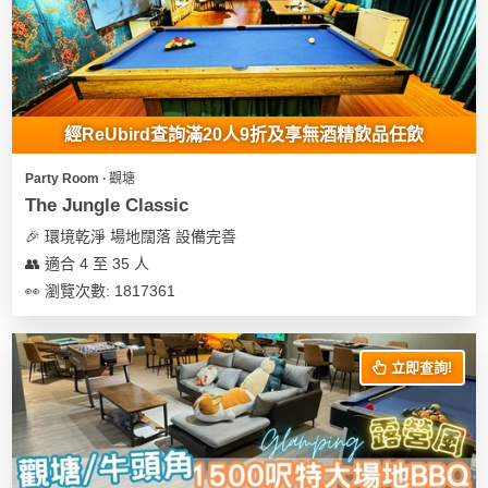
經ReUbird查詢滿20人9折及享無酒精飲品任飲
Party Room ∙ 觀塘
The Jungle Classic
🎉 環境乾淨 場地闊落 設備完善
👥 適合 4 至 35 人
👀 瀏覽次數: 1817361
立即查詢!