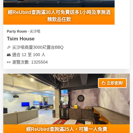
經ReUbird查詢滿30人可免費送多1小時及享無酒
精飲品任飲
Party Room ∙ 尖沙咀
Tsim House
🎉 尖沙咀商廈3000尺露台BBQ
👥 適合 12 至 100 人
👀 瀏覽次數: 1325504
立即查詢!
經ReUbird查詢滿25人，可獲一人免費