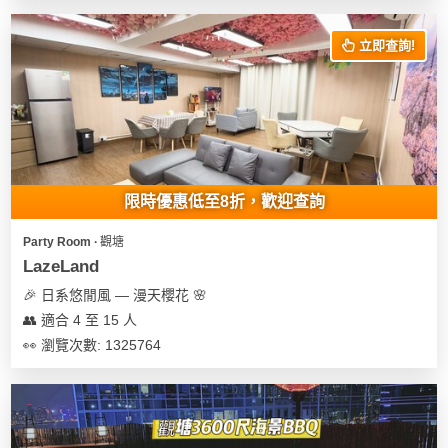
花
員
動
束
慶
計
攻
立即查詢!
及
祝
劃
略
花
生
藝
日
社
禮
會
拍
交
品
員
拖
軟
需
限時優惠低至8折，歡迎查詢
訂
件
知
企
製
Party Room ∙ 觀塘
業/
禮
LazeLand
公
物
夾
🎉 日系悠閒風 — 漫天櫻花 🌸
司
時
聯
👥 適合 4 至 15 人
場
活
間
絡
👀 瀏覽次數: 1325764
地
動
神
我
佈
器
們
婚
置
關
禮
用
情
於
品
侶