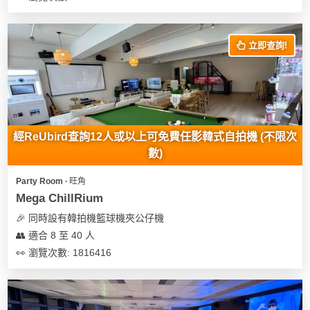
立即查詢!
經ReUbird查詢12人或以上可免費任影韓式自拍機 (不限次
數)
Party Room ∙ 旺角
Mega ChillRium
🎉 同時設有韓拍機籃球機夾公仔機
👥 適合 8 至 40 人
👀 瀏覽次數: 1816416