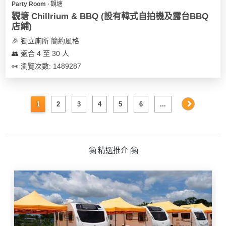
Party Room ∙ 觀塘
觀塘 Chillrium & BBQ (設有韓式自拍機及露台BBQ
店鋪)
🎉 獨立廁所 簡約風格
👥 適合 4 至 30 人
👀 瀏覽次數: 1489287
1
2
3
4
5
6
...
🤗 精選推介 🤗