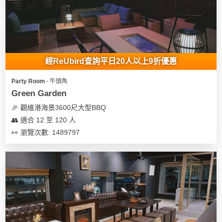
我
親
心
們
子
即
願
活
食
清
動
即
單
煮
經ReUbird查詢平日20人以上9折優惠
系
列
Party Room ∙ 牛頭角
Green Garden
聚
🎉 觀維港海景3600尺大型BBQ
會
👥 適合 12 至 120 人
及
👀 瀏覽次數: 1489797
拍
拖
餐
廳
BBQ
場