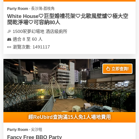
遊
Party Room ∙ 長沙灣-荔枝角
艇
White House🤍巨型婚禮花架🤍北歐風壁爐🤍極大空
間乾淨場🤍可容納80人
出
租
🎉 1500呎夢幻場地 酒店級廁所
👥 適合 8 至 60 人
👀 瀏覽次數: 1491117
立即查詢!
經ReUbird查詢滿15人免1人場地費用
Party Room ∙ 尖沙咀
Fancy Free BBQ Party