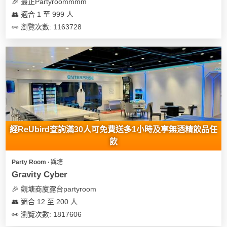
及
🎉 最正Partyroommmm
產
👥 適合 1 至 999 人
品
👀 瀏覽次數: 1163728
分
類
活
Party
動
Room
類
到
型
經ReUbird查詢滿30人可免費送多1小時及享無酒精飲品任
會
飲
美
活
食
搞
Party Room ∙ 觀塘
動
Party
Gravity Cyber
特
攻
🎉 觀塘商廈露台partyroom
色
朋
略
👥 適合 12 至 200 人
蛋
友
糕
聚
👀 瀏覽次數: 1817606
會
會
活