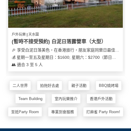
戶外玩樂 | 天水圍
(暫時不接受預約) 白泥日落露營車（大型）
🎉 享受白泥日落美色，在香港旅行，朋友家庭同樂日最佳之選
💰 星期一至五及星期日：$1600; 星期六：$2700（節日可能會有浮動）
👥 適合 3 至 5 人
二人世界
拍拖好去處
親子活動
BBQ燒烤場
Team Building
室內玩樂推介
香港戶外活動
至抵Party Room
專業到會服務
打麻雀 Party Room!