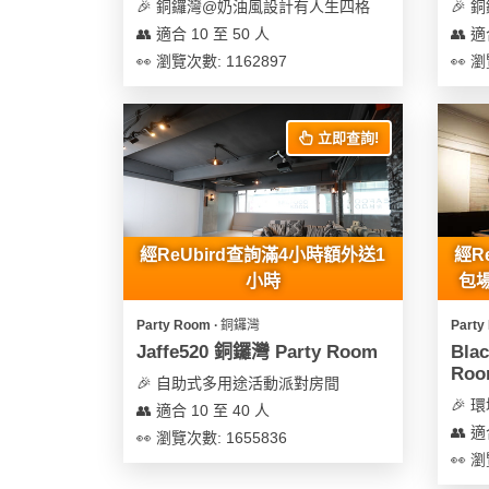
及
🎉 銅鑼灣@奶油風設計有人生四格
🎉 
產
👥 適合 10 至 50 人
👥 適
品
👀 瀏覽次數: 1162897
👀 瀏
分
類
立即查詢!
活
Party
動
Room
類
經ReUbird查詢滿4小時額外送1
經R
到
型
小時
包場
會
美
Party Room ∙ 銅鑼灣
Party
活
食
搞
Jaffe520 銅鑼灣 Party Room
Bla
動
Party
Roo
特
🎉 自助式多用途活動派對房間
攻
🎉
色
朋
👥 適合 10 至 40 人
略
👥 適
蛋
友
👀 瀏覽次數: 1655836
👀 瀏
糕
聚
會
會
活