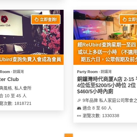
立即查詢!
立即
經ReUbird查詢星期一至四 
或以上多送一小時 （不適
eUbird查詢免費入會成為會員
期五六日，公眾假期及前
 Room ∙ 銅鑼灣
Party Room ∙ 銅鑼灣
er Club
銅鑼灣時代商厦A店 2-15
4位低至$200/5小時位 2位
古典風格, 私人會所
$460/5小時內廁
合 10 至 45 人
🎉 9年品牌 私人家庭公司聚會
覽次數: 1818721
👥 適合 8 至 60 人
👀 瀏覽次數: 1330338