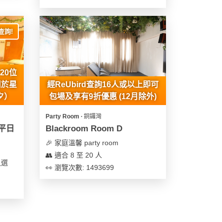
查詢!
20位
用於星
經ReUbird查詢16人或以上即可
夕）
包場及享有9折優惠 (12月除外)
Party Room ∙ 銅鑼灣
 平日
Blackroom Room D
🎉 家庭溫馨 party room
👥 適合 8 至 20 人
之選
👀 瀏覽次數: 1493699