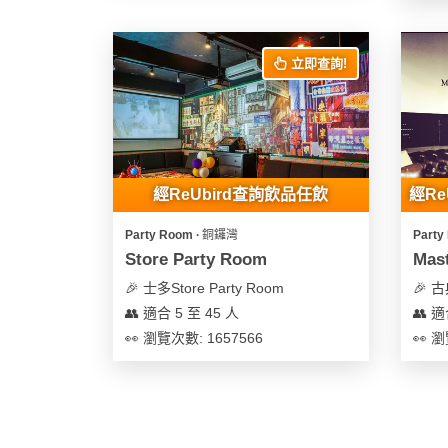
花
員
動
束
慶
計
攻
立即查詢!
及
祝
劃
略
花
生
藝
日
社
禮
會
拍
交
品
員
拖
軟
需
經ReUbird查詢飲品任飲
經R
訂
件
知
企
製
Party Room ∙ 銅鑼灣
Party
業/
禮
Store Party Room
Mast
公
物
夾
🎉 士多Store Party Room
🎉 
司
時
聯
👥 適合 5 至 45 人
👥 適
場
活
間
絡
👀 瀏覽次數: 1657566
👀 瀏
地
動
神
我
佈
器
們
婚
置
關
禮
用
情
於
品
侶