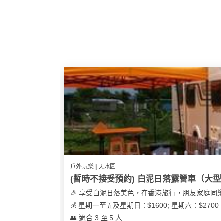
我
親
心
們
子
即
願
活
食
清
動
即
單
煮
系
列
聚
會
及
拍
拖
餐
戶外玩樂 | 天水圍
廳
(暫時不接受預約) 白泥日落露營車（大
BBQ
🎉 享受白泥日落美色，在香港旅行，朋友家庭同
💰 星期一至五及星期日：$1600; 星期六：$27
場
👥 適合 3 至 5 人