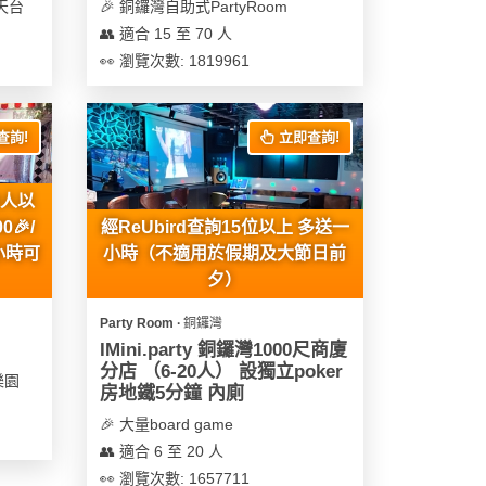
天台
🎉 銅鑼灣自助式PartyRoom
👥 適合 15 至 70 人
👀 瀏覽次數: 1819961
查詢!
立即查詢!
0人以
🎉/
經ReUbird查詢15位以上 多送一
小時可
小時（不適用於假期及大節日前
夕）
Party Room ∙ 銅鑼灣
IMini.party 銅鑼灣1000尺商廈
分店 （6-20人） 設獨立poker
樂園
房地鐵5分鐘 內廁
🎉 大量board game
👥 適合 6 至 20 人
👀 瀏覽次數: 1657711