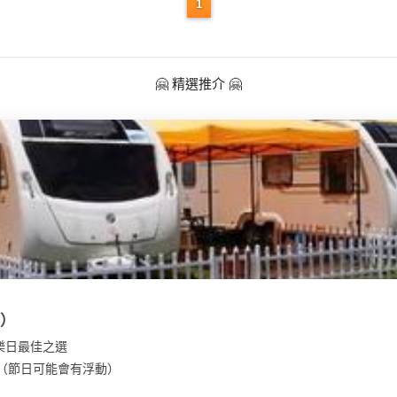
1
🤗 精選推介 🤗
型）
樂日最佳之選
00（節日可能會有浮動）