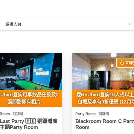
選擇人數
立即
eUbird查詢可享飲品任飲及2
經ReUbird查詢16人或以
張即影即有相片
包場及享有9折優惠 (12月
 Room ∙ 銅鑼灣
Party Room ∙ 銅鑼灣
 Last Party 🇭🇰 銅鑼灣廣
Blackroom Room C Part
題Party Room
Room