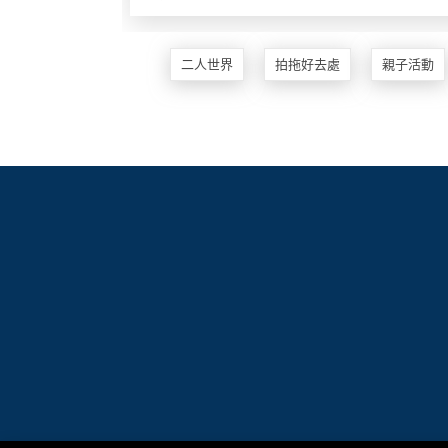
地
新
二人世界
拍拖好去處
親子活動
奇
玩
樂
體
驗
手
作
工
作
坊
戶
外
玩
樂