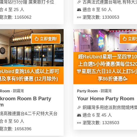
銅鑼灣站行3分鐘 廣東歌打卡位
🎉 古典法式連露台場地,有特大
合 4 至 25 人
👥 適合 8 至 50 人
覽次數: 1165062
👀 瀏覽次數: 1330053
立即查詢!
立即
經ReUbird星期一至四🎊1
上自選5小時優惠價每位$200
eUbird查詢16人或以上即可
🎊星期五六日10人以上訂5
及享有9折優惠 (12月除外)
享86折優惠🥳
 Room ∙ 銅鑼灣
Party Room ∙ 銅鑼灣
ckroom Room B Party
Your Home Party Room
m
🎉 銅鑼灣多用途派對房間燒烤
 環境高雅連露台&二千尺特大天台
👥 適合 6 至 45 人
合 8 至 50 人
👀 瀏覽次數: 1328503
覽次數: 1656396