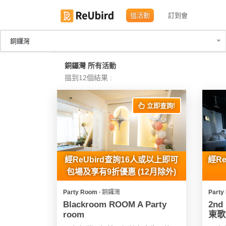
搵活動
訂到會
銅鑼灣
繁
銅鑼灣 所有活動
中
搵到12個結果 :
EN
立即查詢!
登
入
註
經ReUbird查詢16人或以上即可
經R
冊
包場及享有9折優惠 (12月除外)
Party Room ∙ 銅鑼灣
Party
服
Blackroom ROOM A Party
2nd
room
東歌主
務