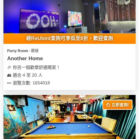
我
親
心
們
子
即
願
活
食
清
動
即
單
煮
經ReUbird查詢可享低至8折，歡迎查詢
系
列
Party Room ∙ 觀塘
Another Home
聚
🎉 你另一個歡樂舒適嘅家！
會
👥 適合 4 至 20 人
及
👀 瀏覽次數: 1654018
拍
拖
餐
立即查詢!
廳
BBQ
場