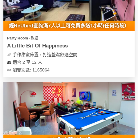
經ReUbird查詢滿7人以上可免費多送1小時(任何時段）
Party Room ∙ 觀塘
A Little Bit Of Happiness
🎉 手作甜蜜佈置，打造整潔舒適空間
👥 適合 2 至 12 人
👀 瀏覽次數: 1165064