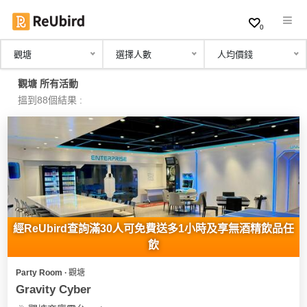
0
觀塘
選擇人數
人均價錢
繁
觀塘 所有活動
中
搵到88個結果 :
EN
登
入
註
冊
經ReUbird查詢滿30人可免費送多1小時及享無酒精飲品任
飲
Party Room ∙ 觀塘
服
Gravity Cyber
務