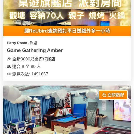
經ReUbird查詢預訂平日送額外多一小時
Party Room ∙ 觀塘
Game Gathering Amber
🎉 全新3000尺桌遊旗艦店
👥 適合 8 至 80 人
👀 瀏覽次數: 1491667
立即查詢!