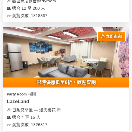
及
🎉 觀塘商廈露台partyroom
產
👥 適合 12 至 200 人
品
👀 瀏覽次數: 1818367
分
類
立即查詢!
活
Party
動
Room
類
到
型
會
限時優惠低至8折，歡迎查詢
美
活
食
搞
Party Room ∙ 觀塘
動
Party
LazeLand
特
攻
🎉 日系悠閒風 — 漫天櫻花 🌸
色
朋
略
👥 適合 4 至 15 人
蛋
友
糕
聚
👀 瀏覽次數: 1326317
會
會
活