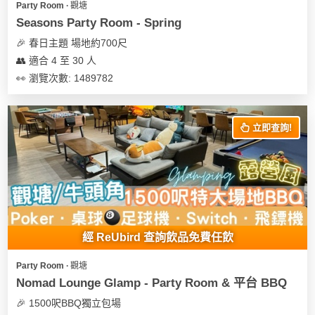
Party Room ∙ 觀塘
遊
Seasons Party Room - Spring
艇
🎉 春日主題 場地約700尺
出
👥 適合 4 至 30 人
租
👀 瀏覽次數: 1489782
立即查詢!
經 ReUbird 查詢飲品免費任飲
Party Room ∙ 觀塘
Nomad Lounge Glamp - Party Room & 平台 BBQ
🎉 1500呎BBQ獨立包場