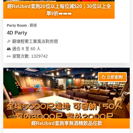
經ReUbird查詢20位以上每位減$20；30位以上全
單9折➡️➡️➡️
Party Room ∙ 觀塘
4D Party
🎉 觀塘輕奢工業風派對房間
👥 適合 8 至 60 人
👀 瀏覽次數: 1329742
立即查詢!
經ReUbird查詢享無酒精飲品任飲