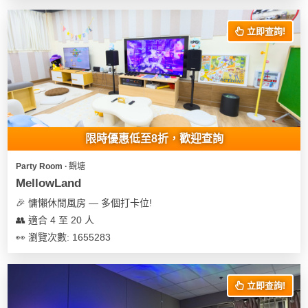
花
員
動
束
慶
計
攻
立即查詢!
及
祝
劃
略
花
生
藝
日
社
禮
會
拍
交
品
員
拖
軟
需
限時優惠低至8折，歡迎查詢
訂
件
知
企
製
Party Room ∙ 觀塘
業/
禮
MellowLand
公
物
夾
🎉 慵懶休閒風房 — 多個打卡位!
司
時
聯
👥 適合 4 至 20 人
場
活
間
絡
👀 瀏覽次數: 1655283
地
動
神
我
佈
器
們
婚
置
關
禮
立即查詢!
用
情
於
品
侶