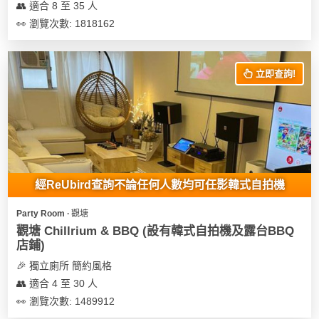
👥 適合 8 至 35 人
👀 瀏覽次數: 1818162
立即查詢!
經ReUbird查詢不論任何人數均可任影韓式自拍機
Party Room ∙ 觀塘
觀塘 Chillrium & BBQ (設有韓式自拍機及露台BBQ
店鋪)
🎉 獨立廁所 簡約風格
👥 適合 4 至 30 人
👀 瀏覽次數: 1489912