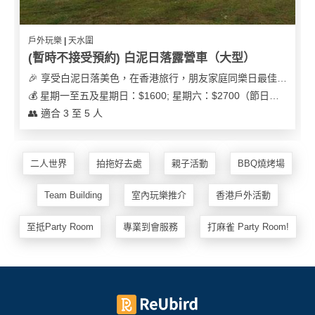
戶外玩樂 | 天水圍
(暫時不接受預約) 白泥日落露營車（大型）
🎉 享受白泥日落美色，在香港旅行，朋友家庭同樂日最佳之選
💰 星期一至五及星期日：$1600; 星期六：$2700（節日可能會有浮動）
👥 適合 3 至 5 人
二人世界
拍拖好去處
親子活動
BBQ燒烤場
Team Building
室內玩樂推介
香港戶外活動
至抵Party Room
專業到會服務
打麻雀 Party Room!