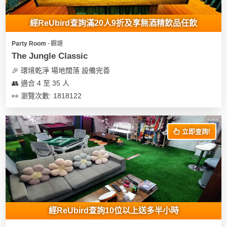
地
經ReUbird查詢滿20人9折及享無酒精飲品任飲
新
奇
Party Room ∙ 觀塘
玩
The Jungle Classic
樂
🎉 環境乾淨 場地闊落 設備完善
體
👥 適合 4 至 35 人
驗
👀 瀏覽次數: 1818122
手
作
立即查詢!
工
作
坊
戶
外
玩
經ReUbird查詢10位以上送多半小時
樂