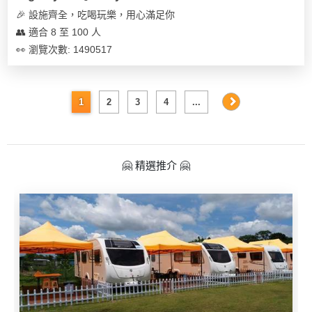
🎉 設施齊全，吃喝玩樂，用心滿足你
👥 適合 8 至 100 人
👀 瀏覽次數: 1490517
1
2
3
4
...
🤗 精選推介 🤗